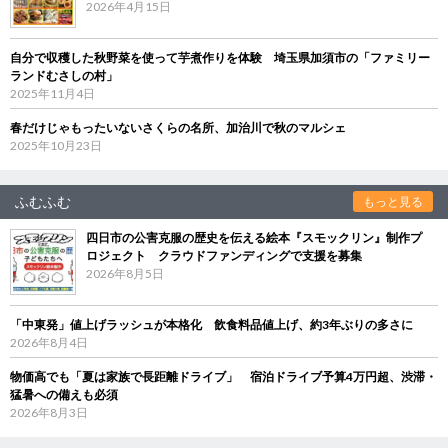
2026年4月15日
自分で収穫した秋野菜を使って芋煮作りを体験 埼玉県加須市の「ファミリー
ランドむさしの村」
2025年11月4日
春だけじゃもったいないさくらの名所、加治川で秋のマルシェ
2025年10月23日
ふむふむ
もっと見る
四日市の公害克服の歴史を伝える絵本『スモックリン』制作プ
ロジェクト クラウドファンディングで支援を募集
2026年8月5日
「中東発」値上げラッシュが本格化 飲食料品値上げ、約3年ぶりの多さに
2026年8月4日
物価高でも「夏は家族で長距離ドライブ」 宿泊ドライブ予算4万円超、渋滞・
猛暑への備えも必須
2026年8月3日