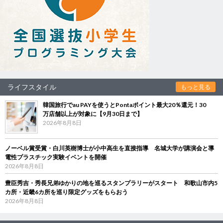
ライフスタイル
もっと見る
韓国旅行でau PAYを使うとPontaポイント最大20％還元！30
万店舗以上が対象に【9月30日まで】
2026年8月8日
ノーベル賞受賞・白川英樹博士が小中高生を直接指導 名城大学が講演会と導
電性プラスチック実験イベントを開催
2026年8月8日
豊臣秀吉・秀長兄弟ゆかりの地を巡るスタンプラリーがスタート 和歌山市内5
カ所・近畿6カ所を巡り限定グッズをもらおう
2026年8月8日