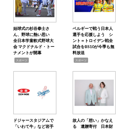
始球式の杉谷拳士さ
ベルギーで戦う日本人
ん、野球に熱い思い
選手を応援しよう シ
全日本学童軟式野球大
ント＝トロイデン戦全
会 マクドナルド・トー
試合をBS10が今季も無
ナメントが開幕
料放送
,
,
スポーツ
スポーツ
ドジャースタジアムで
故人の「想い」かなえ
「いわて牛」など岩手
る 遺贈寄付 日本財