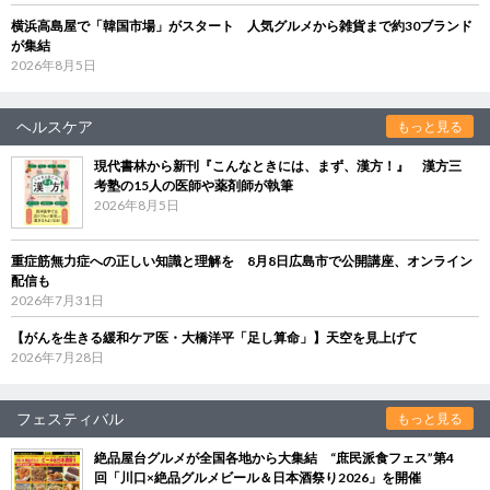
横浜高島屋で「韓国市場」がスタート 人気グルメから雑貨まで約30ブランド
が集結
2026年8月5日
ヘルスケア
もっと見る
現代書林から新刊『こんなときには、まず、漢方！』 漢方三
考塾の15人の医師や薬剤師が執筆
2026年8月5日
重症筋無力症への正しい知識と理解を 8月8日広島市で公開講座、オンライン
配信も
2026年7月31日
【がんを生きる緩和ケア医・大橋洋平「足し算命」】天空を見上げて
2026年7月28日
フェスティバル
もっと見る
絶品屋台グルメが全国各地から大集結 “庶民派食フェス”第4
回「川口×絶品グルメビール＆日本酒祭り2026」を開催