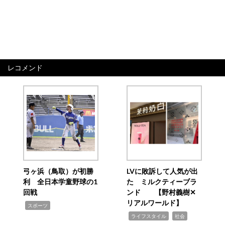
レコメンド
弓ヶ浜（鳥取）が初勝
LVに敗訴して人気が出
利 全日本学童野球の1
た ミルクティーブラ
回戦
ンド 【野村義樹✕
リアルワールド】
,
スポーツ
,
,
ライフスタイル
社会