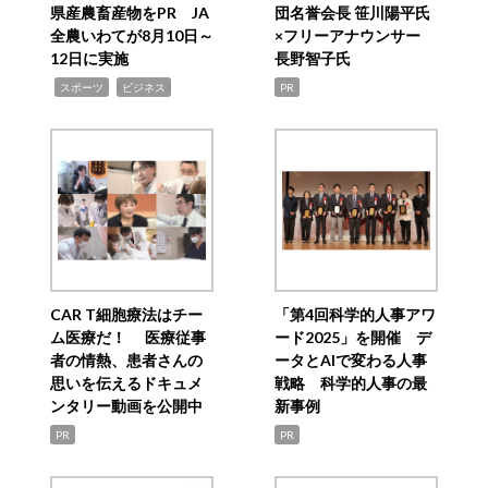
県産農畜産物をPR JA
団名誉会長 笹川陽平氏
全農いわてが8月10日～
×フリーアナウンサー
12日に実施
長野智子氏
,
,
スポーツ
ビジネス
PR
CAR T細胞療法はチー
「第4回科学的人事アワ
ム医療だ！ 医療従事
ード2025」を開催 デ
者の情熱、患者さんの
ータとAIで変わる人事
思いを伝えるドキュメ
戦略 科学的人事の最
ンタリー動画を公開中
新事例
PR
PR