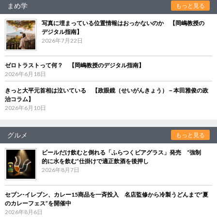
まめ学
もっと見る
写真に埋まっている位置情報はおっかないのか 【岡嶋教授の
デジタル指南】
2026年7月22日
ゼロトラストって何？ 【岡嶋教授のデジタル指南】
2026年6月18日
きっと大平元首相は泣いている 【政眼鏡（せいがんきょう）－本田雅俊の政
治コラム】
2026年6月10日
グルメ
もっと見る
ビールだけ飲むと倒れる「ふらつくビアグラス」発売 “強制
的に水を飲む”仕掛けで適正飲酒を後押し
2026年8月7日
セブン‐イレブン、カレー15商品を一斉投入 名店監修から冷製うどんまで“夏
のカレーフェス”を開催中
2026年8月6日