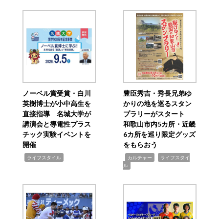
ノーベル賞受賞・白川
豊臣秀吉・秀長兄弟ゆ
英樹博士が小中高生を
かりの地を巡るスタン
直接指導 名城大学が
プラリーがスタート
講演会と導電性プラス
和歌山市内5カ所・近畿
チック実験イベントを
6カ所を巡り限定グッズ
開催
をもらおう
,
,
,
ライフスタイル
カルチャー
ライフスタイ
ル