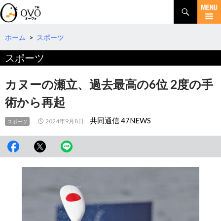
検
索
コ
ン
テ
ホーム
>
スポーツ
ン
スポーツ
ツ
へ
移
カヌーの瀬立、過去最高の6位 2度の手
動
術から再起
共同通信 47NEWS
2024年9月8日
スポーツ