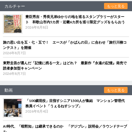
カルチャー
もっと見る
豊臣秀吉・秀長兄弟ゆかりの地を巡るスタンプラリーがスター
ト 和歌山市内5カ所・近畿6カ所を巡り限定グッズをもらおう
2026年8月8日
旅の思い出を五・七・五で！ エースが「かばんの日」に合わせ「旅行川柳コ
ンテスト」を開催
2026年8月7日
東野圭吾が選んだ「記憶に残る一文」はどれ？ 最新作『永遠の記憶』発売で
読者参加型キャンペーン
2026年8月7日
動画
もっと見る
「100歳現役」目指すシニア1500人が集結 マンション管理代
務員イベント「うぇるねすシップ」
2026年8月4日
AI時代、「暗黙知」は継承できるのか 「デジブレ」説明会／ラウンドテーブ
ル