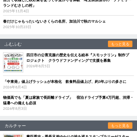
ランドむさしの村」
2025年11月4日
春だけじゃもったいないさくらの名所、加治川で秋のマルシェ
2025年10月23日
ふむふむ
もっと見る
四日市の公害克服の歴史を伝える絵本『スモックリン』制作プ
ロジェクト クラウドファンディングで支援を募集
2026年8月5日
「中東発」値上げラッシュが本格化 飲食料品値上げ、約3年ぶりの多さに
2026年8月4日
物価高でも「夏は家族で長距離ドライブ」 宿泊ドライブ予算4万円超、渋滞・
猛暑への備えも必須
2026年8月3日
カルチャー
もっと見る
豊臣秀吉・秀長兄弟ゆかりの地を巡るスタンプラリーがスター