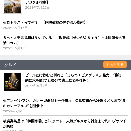
デジタル指南】
2026年7月22日
ゼロトラストって何？ 【岡嶋教授のデジタル指南】
2026年6月18日
きっと大平元首相は泣いている 【政眼鏡（せいがんきょう）－本田雅俊の政
治コラム】
2026年6月10日
グルメ
もっと見る
ビールだけ飲むと倒れる「ふらつくビアグラス」発売 “強制
的に水を飲む”仕掛けで適正飲酒を後押し
2026年8月7日
セブン‐イレブン、カレー15商品を一斉投入 名店監修から冷製うどんまで“夏
のカレーフェス”を開催中
2026年8月6日
横浜高島屋で「韓国市場」がスタート 人気グルメから雑貨まで約30ブランド
が集結