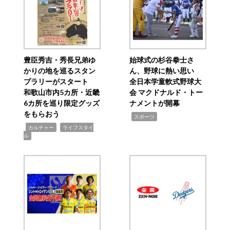
豊臣秀吉・秀長兄弟ゆ
始球式の杉谷拳士さ
かりの地を巡るスタン
ん、野球に熱い思い
プラリーがスタート
全日本学童軟式野球大
和歌山市内5カ所・近畿
会 マクドナルド・トー
6カ所を巡り限定グッズ
ナメントが開幕
をもらおう
,
スポーツ
,
,
カルチャー
ライフスタイ
ル