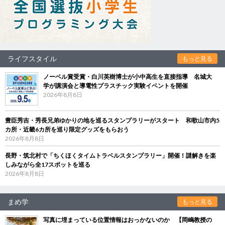
ライフスタイル
もっと見る
ノーベル賞受賞・白川英樹博士が小中高生を直接指導 名城大
学が講演会と導電性プラスチック実験イベントを開催
2026年8月8日
豊臣秀吉・秀長兄弟ゆかりの地を巡るスタンプラリーがスタート 和歌山市内5
カ所・近畿6カ所を巡り限定グッズをもらおう
2026年8月8日
長野・筑北村で「ちくほくタイムトラベルスタンプラリー」開催！謎解きを楽
しみながら全17スポットを巡る
2026年8月8日
まめ学
もっと見る
写真に埋まっている位置情報はおっかないのか 【岡嶋教授の