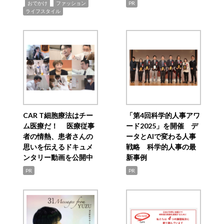
,
,
,
おでかけ
ファッション
PR
ライフスタイル
CAR T細胞療法はチー
「第4回科学的人事アワ
ム医療だ！ 医療従事
ード2025」を開催 デ
者の情熱、患者さんの
ータとAIで変わる人事
思いを伝えるドキュメ
戦略 科学的人事の最
ンタリー動画を公開中
新事例
PR
PR