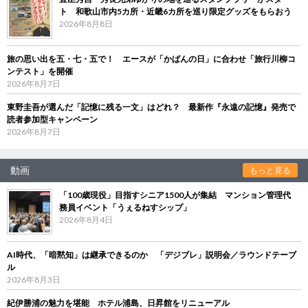
ト 和歌山市内5カ所・近畿6カ所を巡り限定グッズをもらおう
2026年8月8日
旅の思い出を五・七・五で！ エースが「かばんの日」に合わせ「旅行川柳コ
ンテスト」を開催
2026年8月7日
東野圭吾が選んだ「記憶に残る一文」はどれ？ 最新作『永遠の記憶』発売で
読者参加型キャンペーン
2026年8月7日
動画
もっと見る
「100歳現役」目指すシニア1500人が集結 マンション管理代
務員イベント「うぇるねすシップ」
2026年8月4日
AI時代、「暗黙知」は継承できるのか 「デジブレ」説明会／ラウンドテーブ
ル
2026年8月3日
紀伊勝浦の魅力を堪能 ホテル浦島、日昇館をリニューアル