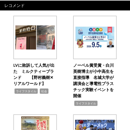
レコメンド
LVに敗訴して人気が出
ノーベル賞受賞・白川
た ミルクティーブラ
英樹博士が小中高生を
ンド 【野村義樹✕
直接指導 名城大学が
リアルワールド】
講演会と導電性プラス
チック実験イベントを
,
,
ライフスタイル
社会
開催
,
ライフスタイル