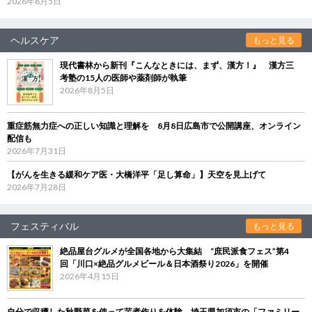
2026年8月5日
ヘルスケア
もっと見る
現代書林から新刊『こんなときには、まず、漢方！』 漢方三
考塾の15人の医師や薬剤師が執筆
2026年8月5日
重症筋無力症への正しい知識と理解を 8月8日広島市で公開講座、オンライン
配信も
2026年7月31日
【がんを生きる緩和ケア医・大橋洋平「足し算命」】天空を見上げて
2026年7月28日
フェスティバル
もっと見る
絶品屋台グルメが全国各地から大集結 “庶民派食フェス”第4
回「川口×絶品グルメビール＆日本酒祭り2026」を開催
2026年4月15日
自分で収穫した秋野菜を使って芋煮作りを体験 埼玉県加須市の「ファミリー