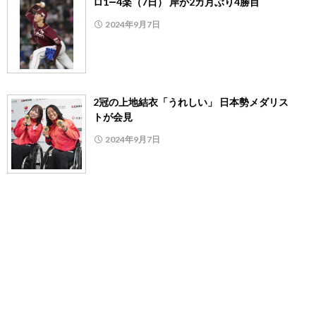
ロ1―4楽（7日） 岸が2カ月ぶり4勝目
2024年9月7日
2冠の上地結衣「うれしい」 日本勢メダリス
トが会見
2024年9月7日