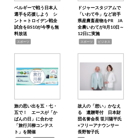
ベルギーで戦う日本人
ドジャースタジアムで
選手を応援しよう シ
「いわて牛」など岩手
ント＝トロイデン戦全
県産農畜産物をPR JA
試合をBS10が今季も無
全農いわてが8月10日～
料放送
12日に実施
,
,
,
スポーツ
スポーツ
ビジネス
旅の思い出を五・七・
故人の「想い」かなえ
五で！ エースが「か
る 遺贈寄付 日本財
ばんの日」に合わせ
団名誉会長 笹川陽平氏
「旅行川柳コンテス
×フリーアナウンサー
ト」を開催
長野智子氏