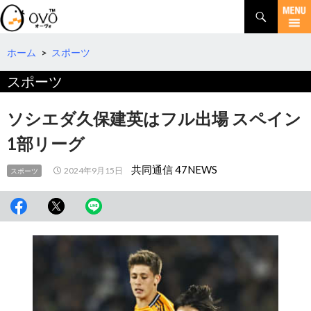
検
索
コ
ン
テ
ホーム
>
スポーツ
ン
スポーツ
ツ
へ
移
ソシエダ久保建英はフル出場 スペイン
動
1部リーグ
共同通信 47NEWS
2024年9月15日
スポーツ