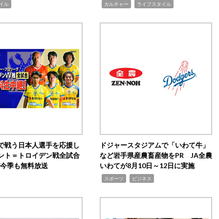
,
,
イル
カルチャー
ライフスタイル
で戦う日本人選手を応援し
ドジャースタジアムで「いわて牛」
ント＝トロイデン戦全試合
など岩手県産農畜産物をPR JA全農
0が今季も無料放送
いわてが8月10日～12日に実施
,
,
スポーツ
ビジネス