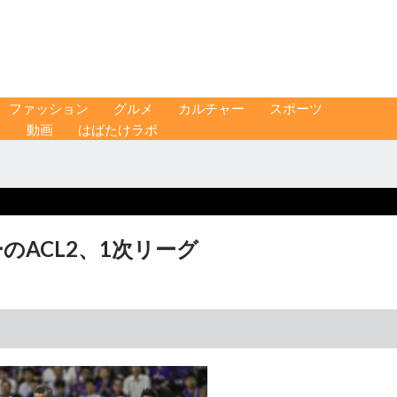
ファッション
グルメ
カルチャー
スポーツ
ス
動画
はばたけラボ
のACL2、1次リーグ