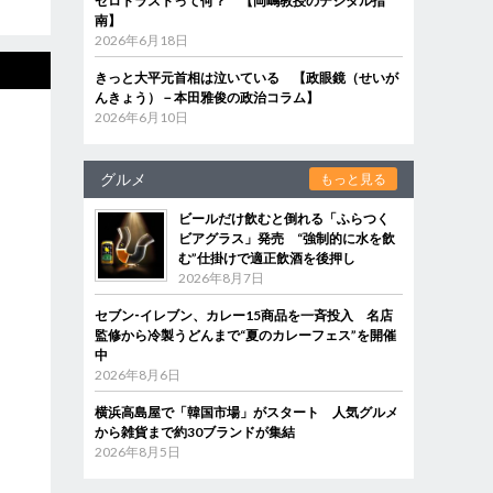
ゼロトラストって何？ 【岡嶋教授のデジタル指
南】
2026年6月18日
きっと大平元首相は泣いている 【政眼鏡（せいが
んきょう）－本田雅俊の政治コラム】
2026年6月10日
グルメ
もっと見る
ビールだけ飲むと倒れる「ふらつく
ビアグラス」発売 “強制的に水を飲
む”仕掛けで適正飲酒を後押し
2026年8月7日
セブン‐イレブン、カレー15商品を一斉投入 名店
監修から冷製うどんまで“夏のカレーフェス”を開催
中
2026年8月6日
横浜高島屋で「韓国市場」がスタート 人気グルメ
から雑貨まで約30ブランドが集結
2026年8月5日