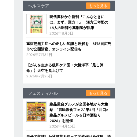
ヘルスケア
もっと見る
現代書林から新刊『こんなときに
は、まず、漢方！』 漢方三考塾の
15人の医師や薬剤師が執筆
2026年8月5日
重症筋無力症への正しい知識と理解を 8月8日広島
市で公開講座、オンライン配信も
2026年7月31日
【がんを生きる緩和ケア医・大橋洋平「足し算
命」】天空を見上げて
2026年7月28日
フェスティバル
もっと見る
絶品屋台グルメが全国各地から大集
結 “庶民派食フェス”第4回「川口×
絶品グルメビール＆日本酒祭り
2026」を開催
2026年4月15日
自分で収穫した秋野菜を使って芋煮作りを体験 埼