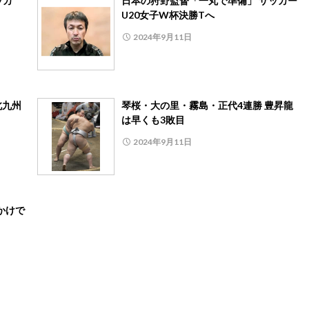
ッカ
日本の狩野監督「一丸で準備」 サッカー
U20女子W杯決勝Tへ
2024年9月11日
北九州
琴桜・大の里・霧島・正代4連勝 豊昇龍
は早くも3敗目
2024年9月11日
かけで