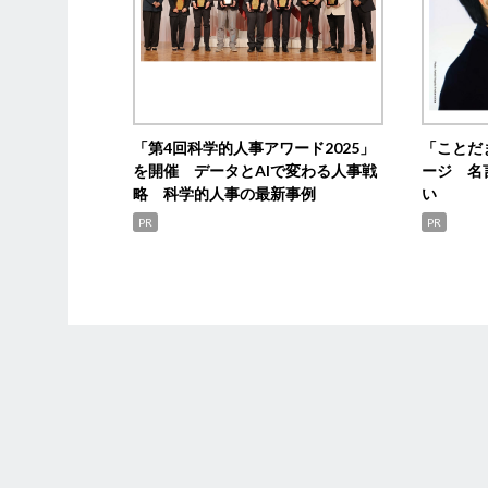
「第4回科学的人事アワード2025」
「ことだ
を開催 データとAIで変わる人事戦
ージ 名
略 科学的人事の最新事例
い
PR
PR