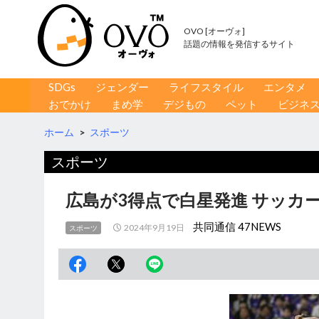
OVO [オーヴォ]
話題の情報を発信するサイト
コンテンツへ移動
検
SDGs
ジェンダー
ライフスタイル
エンタメ
索
おでかけ
まめ学
デジもの
ペット
ビジネ
ホーム
>
スポーツ
スポーツ
広島が3得点で白星発進 サッカー
共同通信 47NEWS
2024年9月19日
スポーツ