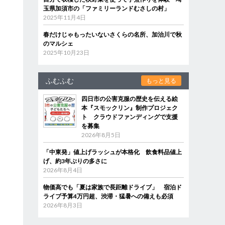
玉県加須市の「ファミリーランドむさしの村」
2025年11月4日
春だけじゃもったいないさくらの名所、加治川で秋
のマルシェ
2025年10月23日
ふむふむ
もっと見る
四日市の公害克服の歴史を伝える絵
本『スモックリン』制作プロジェク
ト クラウドファンディングで支援
を募集
2026年8月5日
「中東発」値上げラッシュが本格化 飲食料品値上
げ、約3年ぶりの多さに
2026年8月4日
物価高でも「夏は家族で長距離ドライブ」 宿泊ド
ライブ予算4万円超、渋滞・猛暑への備えも必須
2026年8月3日