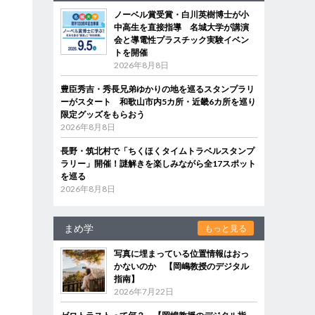
ノーベル賞受賞・白川英樹博士が小
中高生を直接指導 名城大学が講演
会と導電性プラスチック実験イベン
トを開催
2026年8月8日
豊臣秀吉・秀長兄弟ゆかりの地を巡るスタンプラリ
ーがスタート 和歌山市内5カ所・近畿6カ所を巡り
限定グッズをもらおう
2026年8月8日
長野・筑北村で「ちくほくタイムトラベルスタンプ
ラリー」開催！謎解きを楽しみながら全17スポット
を巡る
2026年8月8日
まめ学
もっと見る
写真に埋まっている位置情報はおっ
かないのか 【岡嶋教授のデジタル
指南】
2026年7月22日