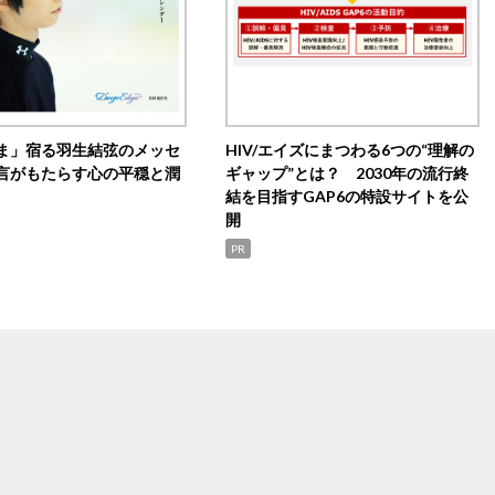
ま」宿る羽生結弦のメッセ
HIV/エイズにまつわる6つの“理解の
言がもたらす心の平穏と潤
ギャップ”とは？ 2030年の流行終
結を目指すGAP6の特設サイトを公
開
PR