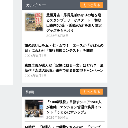
カルチャー
もっと見る
豊臣秀吉・秀長兄弟ゆかりの地を巡
るスタンプラリーがスタート 和歌
山市内5カ所・近畿6カ所を巡り限定
グッズをもらおう
2026年8月8日
旅の思い出を五・七・五で！ エースが「かばんの
日」に合わせ「旅行川柳コンテスト」を開催
2026年8月7日
東野圭吾が選んだ「記憶に残る一文」はどれ？ 最
新作『永遠の記憶』発売で読者参加型キャンペーン
2026年8月7日
動画
もっと見る
「100歳現役」目指すシニア1500人
が集結 マンション管理代務員イベ
ント「うぇるねすシップ」
2026年8月4日
AI時代、「暗黙知」は継承できるのか 「デジブ