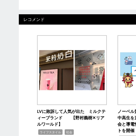
レコメンド
LVに敗訴して人気が出た ミルクテ
ノーベル
ィーブランド 【野村義樹✕リア
中高生を
ルワールド】
会と導電
トを開催
,
,
ライフスタイル
社会