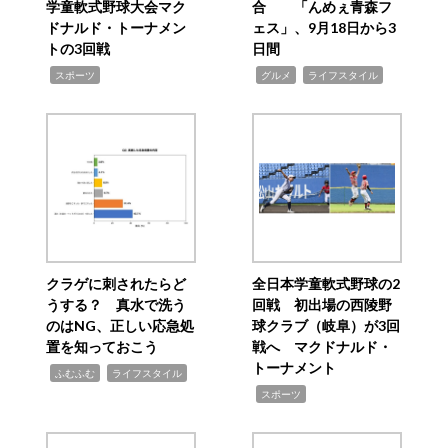
学童軟式野球大会マク
合 「んめぇ青森フ
ドナルド・トーナメン
ェス」、9月18日から3
トの3回戦
日間
,
,
,
スポーツ
グルメ
ライフスタイル
クラゲに刺されたらど
全日本学童軟式野球の2
うする？ 真水で洗う
回戦 初出場の西陵野
のはNG、正しい応急処
球クラブ（岐阜）が3回
置を知っておこう
戦へ マクドナルド・
トーナメント
,
,
ふむふむ
ライフスタイル
,
スポーツ