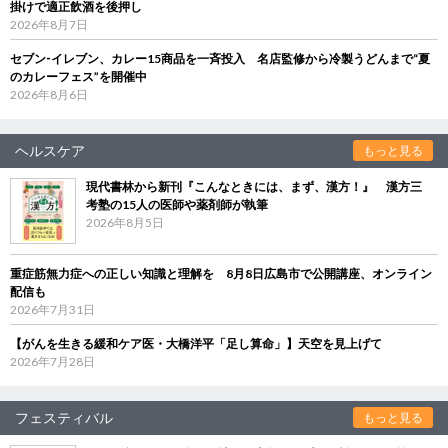
掛けで適正飲酒を後押し
2026年8月7日
セブン‐イレブン、カレー15商品を一斉投入 名店監修から冷製うどんまで“夏
のカレーフェス”を開催中
2026年8月6日
ヘルスケア
もっと見る
現代書林から新刊『こんなときには、まず、漢方！』 漢方三
考塾の15人の医師や薬剤師が執筆
2026年8月5日
重症筋無力症への正しい知識と理解を 8月8日広島市で公開講座、オンライン
配信も
2026年7月31日
【がんを生きる緩和ケア医・大橋洋平「足し算命」】天空を見上げて
2026年7月28日
フェスティバル
もっと見る