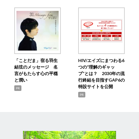
「ことだま」宿る羽生
HIV/エイズにまつわる6
結弦のメッセージ 名
つの“理解のギャッ
言がもたらす心の平穏
プ”とは？ 2030年の流
と潤い
行終結を目指すGAP6の
特設サイトを公開
PR
PR