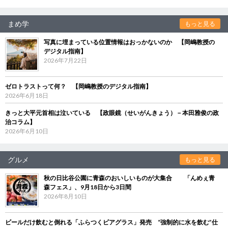
まめ学
もっと見る
写真に埋まっている位置情報はおっかないのか 【岡嶋教授の
デジタル指南】
2026年7月22日
ゼロトラストって何？ 【岡嶋教授のデジタル指南】
2026年6月18日
きっと大平元首相は泣いている 【政眼鏡（せいがんきょう）－本田雅俊の政
治コラム】
2026年6月10日
グルメ
もっと見る
秋の日比谷公園に青森のおいしいものが大集合 「んめぇ青
森フェス」、9月18日から3日間
2026年8月10日
ビールだけ飲むと倒れる「ふらつくビアグラス」発売 “強制的に水を飲む”仕