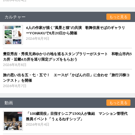
カルチャー
もっと見る
6人の作家が描く“風景と猫”の共演 歌舞伎座そばのギャラリ
ーYOHAKUで8月20日から開催
2026年8月9日
豊臣秀吉・秀長兄弟ゆかりの地を巡るスタンプラリーがスタート 和歌山市内5
カ所・近畿6カ所を巡り限定グッズをもらおう
2026年8月8日
旅の思い出を五・七・五で！ エースが「かばんの日」に合わせ「旅行川柳コ
ンテスト」を開催
2026年8月7日
動画
もっと見る
「100歳現役」目指すシニア1500人が集結 マンション管理代
務員イベント「うぇるねすシップ」
2026年8月4日