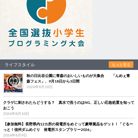
ライフスタイル
もっと見る
秋の日比谷公園に青森のおいしいものが大集合 「んめぇ青
森フェス」、9月18日から3日間
2026年8月10日
クラゲに刺されたらどうする？ 真水で洗うのはNG、正しい応急処置を知って
おこう
2026年8月10日
【参加無料】長野県内12カ所の発電所をめぐって豪華賞品をゲット！「ぐるー
っと！信州ダムめぐり 発電所スタンプラリー2026」
2026年8月9日