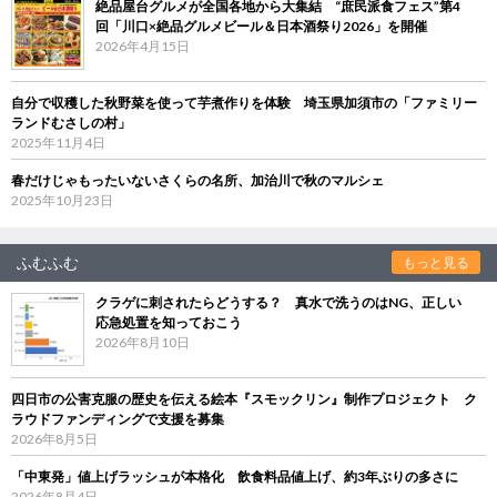
絶品屋台グルメが全国各地から大集結 “庶民派食フェス”第4
回「川口×絶品グルメビール＆日本酒祭り2026」を開催
2026年4月15日
自分で収穫した秋野菜を使って芋煮作りを体験 埼玉県加須市の「ファミリー
ランドむさしの村」
2025年11月4日
春だけじゃもったいないさくらの名所、加治川で秋のマルシェ
2025年10月23日
ふむふむ
もっと見る
クラゲに刺されたらどうする？ 真水で洗うのはNG、正しい
応急処置を知っておこう
2026年8月10日
四日市の公害克服の歴史を伝える絵本『スモックリン』制作プロジェクト ク
ラウドファンディングで支援を募集
2026年8月5日
「中東発」値上げラッシュが本格化 飲食料品値上げ、約3年ぶりの多さに
2026年8月4日