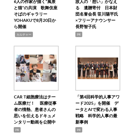
6人の作家が描く“風景
故人の「想い」かなえ
と猫”の共演 歌舞伎座
る 遺贈寄付 日本財
そばのギャラリー
団名誉会長 笹川陽平氏
YOHAKUで8月20日か
×フリーアナウンサー
ら開催
長野智子氏
,
カルチャー
PR
CAR T細胞療法はチー
「第4回科学的人事アワ
ム医療だ！ 医療従事
ード2025」を開催 デ
者の情熱、患者さんの
ータとAIで変わる人事
思いを伝えるドキュメ
戦略 科学的人事の最
ンタリー動画を公開中
新事例
PR
PR