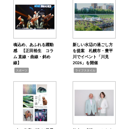
魂込め、あふれる躍動
新しい水辺の過ごし方
感 【正田裕生 コラ
を提案 札幌市・豊平
ム 直線・曲線・斜め
川でイベント「川見
線】
2026」を開催
,
,
スポーツ
ライフスタイル