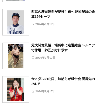
西武の増田達至が現役引退へ 球団記録の通
算194セーブ
2024年9月17日
元大関貴景勝、場所中に進退結論 ヘルニア
で休場、師匠が方針示す
2024年9月17日
金メダルの北口、加納らが報告会 所属先の
JALで
2024年9月17日