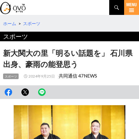
検
索
コ
ン
テ
ホーム
>
スポーツ
ン
スポーツ
ツ
へ
移
新大関大の里「明るい話題を」 石川県
動
出身、豪雨の能登思う
共同通信 47NEWS
2024年9月25日
スポーツ