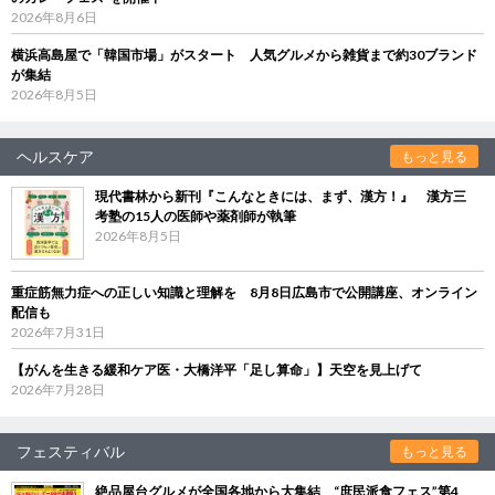
2026年8月6日
横浜高島屋で「韓国市場」がスタート 人気グルメから雑貨まで約30ブランド
が集結
2026年8月5日
ヘルスケア
もっと見る
現代書林から新刊『こんなときには、まず、漢方！』 漢方三
考塾の15人の医師や薬剤師が執筆
2026年8月5日
重症筋無力症への正しい知識と理解を 8月8日広島市で公開講座、オンライン
配信も
2026年7月31日
【がんを生きる緩和ケア医・大橋洋平「足し算命」】天空を見上げて
2026年7月28日
フェスティバル
もっと見る
絶品屋台グルメが全国各地から大集結 “庶民派食フェス”第4