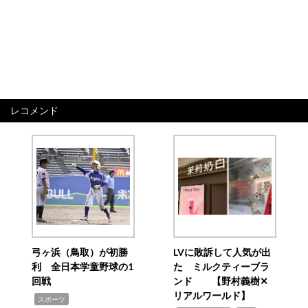
レコメンド
弓ヶ浜（鳥取）が初勝
LVに敗訴して人気が出
利 全日本学童野球の1
た ミルクティーブラ
回戦
ンド 【野村義樹✕
リアルワールド】
,
スポーツ