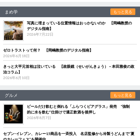
まめ学
もっと見る
写真に埋まっている位置情報はおっかないのか 【岡嶋教授の
デジタル指南】
2026年7月22日
ゼロトラストって何？ 【岡嶋教授のデジタル指南】
2026年6月18日
きっと大平元首相は泣いている 【政眼鏡（せいがんきょう）－本田雅俊の政
治コラム】
2026年6月10日
グルメ
もっと見る
ビールだけ飲むと倒れる「ふらつくビアグラス」発売 “強制
的に水を飲む”仕掛けで適正飲酒を後押し
2026年8月7日
セブン‐イレブン、カレー15商品を一斉投入 名店監修から冷製うどんまで“夏
のカレーフェス”を開催中