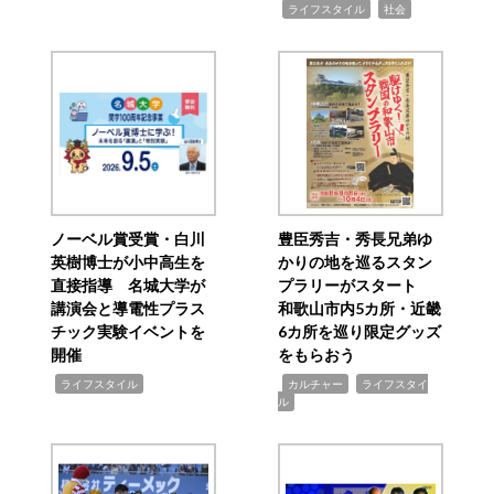
,
,
ライフスタイル
社会
ノーベル賞受賞・白川
豊臣秀吉・秀長兄弟ゆ
英樹博士が小中高生を
かりの地を巡るスタン
直接指導 名城大学が
プラリーがスタート
講演会と導電性プラス
和歌山市内5カ所・近畿
チック実験イベントを
6カ所を巡り限定グッズ
開催
をもらおう
,
,
,
ライフスタイル
カルチャー
ライフスタイ
ル