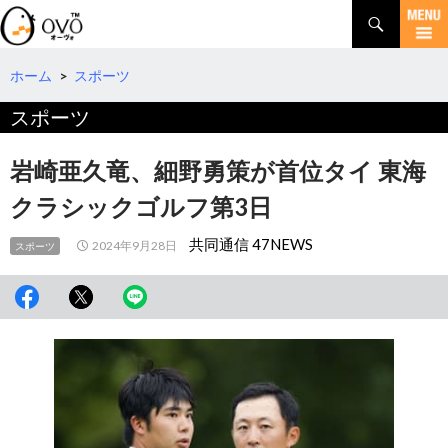
検
索
コ
ン
テ
ホーム
>
スポーツ
ン
スポーツ
ツ
へ
移
岩崎亜久竜、細野勇策が首位タイ 東海
動
クラシックゴルフ第3日
共同通信 47NEWS
2024年9月28日
スポーツ