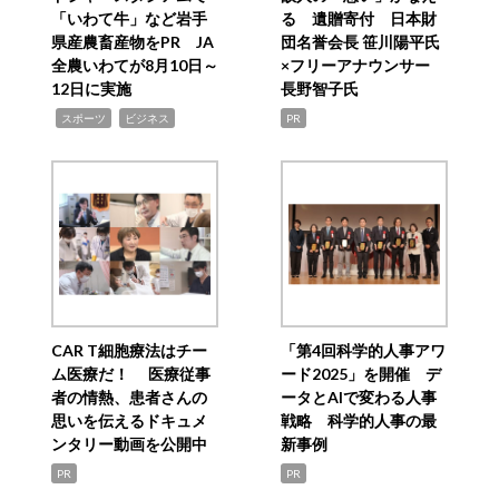
「いわて牛」など岩手
る 遺贈寄付 日本財
県産農畜産物をPR JA
団名誉会長 笹川陽平氏
全農いわてが8月10日～
×フリーアナウンサー
12日に実施
長野智子氏
,
,
スポーツ
ビジネス
PR
CAR T細胞療法はチー
「第4回科学的人事アワ
ム医療だ！ 医療従事
ード2025」を開催 デ
者の情熱、患者さんの
ータとAIで変わる人事
思いを伝えるドキュメ
戦略 科学的人事の最
ンタリー動画を公開中
新事例
PR
PR