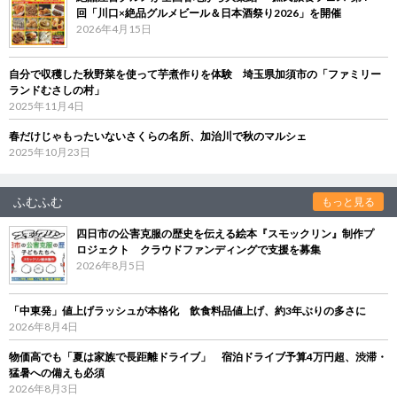
回「川口×絶品グルメビール＆日本酒祭り2026」を開催
2026年4月15日
自分で収穫した秋野菜を使って芋煮作りを体験 埼玉県加須市の「ファミリー
ランドむさしの村」
2025年11月4日
春だけじゃもったいないさくらの名所、加治川で秋のマルシェ
2025年10月23日
ふむふむ
もっと見る
四日市の公害克服の歴史を伝える絵本『スモックリン』制作プ
ロジェクト クラウドファンディングで支援を募集
2026年8月5日
「中東発」値上げラッシュが本格化 飲食料品値上げ、約3年ぶりの多さに
2026年8月4日
物価高でも「夏は家族で長距離ドライブ」 宿泊ドライブ予算4万円超、渋滞・
猛暑への備えも必須
2026年8月3日