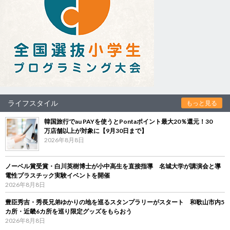
ライフスタイル
もっと見る
韓国旅行でau PAYを使うとPontaポイント最大20％還元！30
万店舗以上が対象に【9月30日まで】
2026年8月8日
ノーベル賞受賞・白川英樹博士が小中高生を直接指導 名城大学が講演会と導
電性プラスチック実験イベントを開催
2026年8月8日
豊臣秀吉・秀長兄弟ゆかりの地を巡るスタンプラリーがスタート 和歌山市内5
カ所・近畿6カ所を巡り限定グッズをもらおう
2026年8月8日