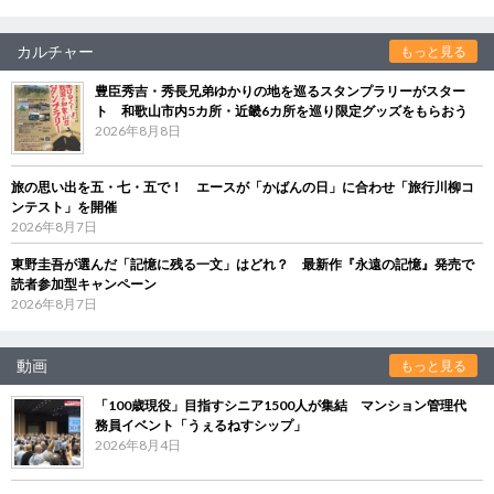
カルチャー
もっと見る
豊臣秀吉・秀長兄弟ゆかりの地を巡るスタンプラリーがスター
ト 和歌山市内5カ所・近畿6カ所を巡り限定グッズをもらおう
2026年8月8日
旅の思い出を五・七・五で！ エースが「かばんの日」に合わせ「旅行川柳コ
ンテスト」を開催
2026年8月7日
東野圭吾が選んだ「記憶に残る一文」はどれ？ 最新作『永遠の記憶』発売で
読者参加型キャンペーン
2026年8月7日
動画
もっと見る
「100歳現役」目指すシニア1500人が集結 マンション管理代
務員イベント「うぇるねすシップ」
2026年8月4日