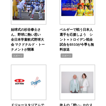
始球式の杉谷拳士さ
ベルギーで戦う日本人
ん、野球に熱い思い
選手を応援しよう シ
全日本学童軟式野球大
ント＝トロイデン戦全
会 マクドナルド・トー
試合をBS10が今季も無
ナメントが開幕
料放送
,
,
スポーツ
スポーツ
ドジャースタジアムで
故人の「想い」かなえ