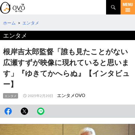
検
索
コ
ン
テ
ホーム
>
エンタメ
ン
エンタメ
ツ
へ
移
根岸吉太郎監督「誰も見たことがない
動
広瀬すずが映像に現れていると思いま
す」『ゆきてかへらぬ』【インタビュ
ー】
エンタメOVO
2025年2月20日
エンタメ