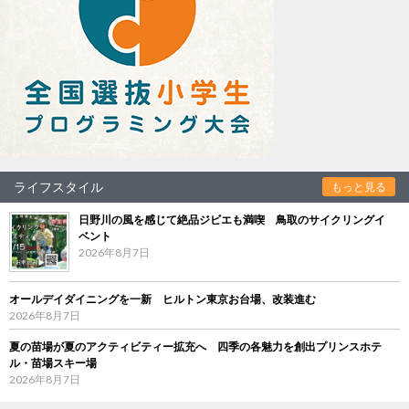
ライフスタイル
もっと見る
日野川の風を感じて絶品ジビエも満喫 鳥取のサイクリングイ
ベント
2026年8月7日
オールデイダイニングを一新 ヒルトン東京お台場、改装進む
2026年8月7日
夏の苗場が夏のアクティビティー拡充へ 四季の各魅力を創出プリンスホテ
ル・苗場スキー場
2026年8月7日