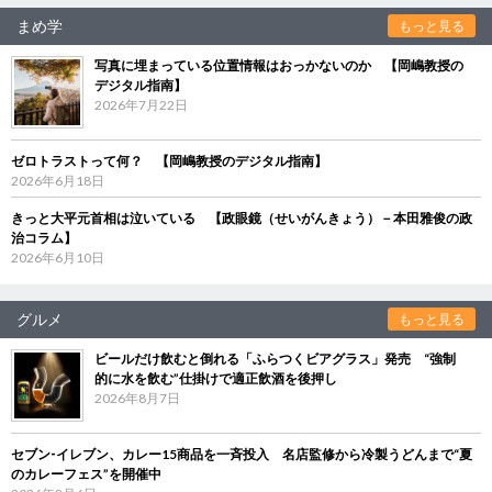
まめ学
もっと見る
写真に埋まっている位置情報はおっかないのか 【岡嶋教授の
デジタル指南】
2026年7月22日
ゼロトラストって何？ 【岡嶋教授のデジタル指南】
2026年6月18日
きっと大平元首相は泣いている 【政眼鏡（せいがんきょう）－本田雅俊の政
治コラム】
2026年6月10日
グルメ
もっと見る
ビールだけ飲むと倒れる「ふらつくビアグラス」発売 “強制
的に水を飲む”仕掛けで適正飲酒を後押し
2026年8月7日
セブン‐イレブン、カレー15商品を一斉投入 名店監修から冷製うどんまで“夏
のカレーフェス”を開催中