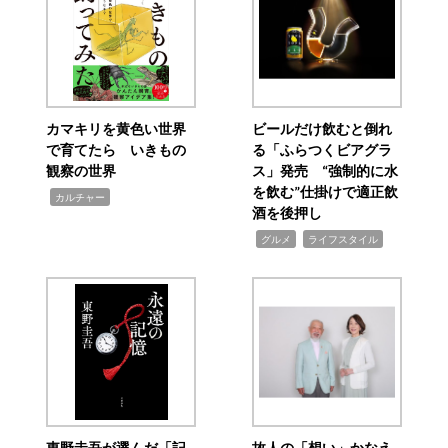
カマキリを黄色い世界
ビールだけ飲むと倒れ
で育てたら いきもの
る「ふらつくビアグラ
観察の世界
ス」発売 “強制的に水
を飲む”仕掛けで適正飲
,
カルチャー
酒を後押し
,
,
グルメ
ライフスタイル
東野圭吾が選んだ「記
故人の「想い」かなえ