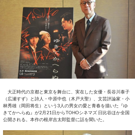
大正時代の京都と東京を舞台に、実在した女優・長谷川泰子
（広瀬すず）と詩人・中原中也（木戸大聖）、文芸評論家・小
林秀雄（岡田将生）という3人の男女の愛と青春を描いた『ゆ
きてかへらぬ』が2月21日からTOHOシネマズ 日比谷ほか全国
公開される。本作の根岸吉太郎監督に話を聞いた。