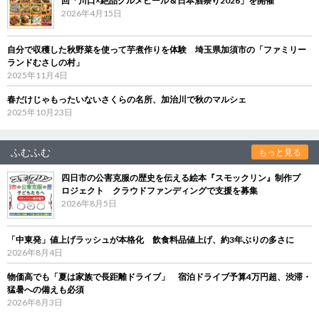
回「川口×絶品グルメビール＆日本酒祭り2026」を開催
2026年4月15日
自分で収穫した秋野菜を使って芋煮作りを体験 埼玉県加須市の「ファミリー
ランドむさしの村」
2025年11月4日
春だけじゃもったいないさくらの名所、加治川で秋のマルシェ
2025年10月23日
ふむふむ
もっと見る
四日市の公害克服の歴史を伝える絵本『スモックリン』制作プ
ロジェクト クラウドファンディングで支援を募集
2026年8月5日
「中東発」値上げラッシュが本格化 飲食料品値上げ、約3年ぶりの多さに
2026年8月4日
物価高でも「夏は家族で長距離ドライブ」 宿泊ドライブ予算4万円超、渋滞・
猛暑への備えも必須
2026年8月3日