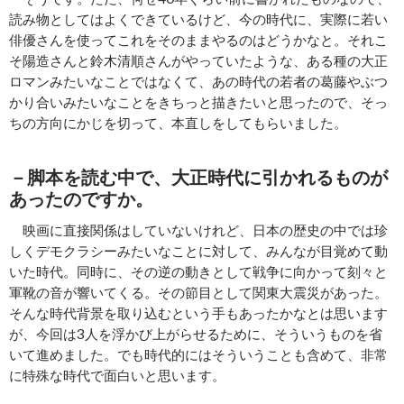
読み物としてはよくできているけど、今の時代に、実際に若い
俳優さんを使ってこれをそのままやるのはどうかなと。それこ
そ陽造さんと鈴木清順さんがやっていたような、ある種の大正
ロマンみたいなことではなくて、あの時代の若者の葛藤やぶつ
かり合いみたいなことをきちっと描きたいと思ったので、そっ
ちの方向にかじを切って、本直しをしてもらいました。
－脚本を読む中で、大正時代に引かれるものが
あったのですか。
映画に直接関係はしていないけれど、日本の歴史の中では珍
しくデモクラシーみたいなことに対して、みんなが目覚めて動
いた時代。同時に、その逆の動きとして戦争に向かって刻々と
軍靴の音が響いてくる。その節目として関東大震災があった。
そんな時代背景を取り込むという手もあったかなとは思います
が、今回は3人を浮かび上がらせるために、そういうものを省
いて進めました。でも時代的にはそういうことも含めて、非常
に特殊な時代で面白いと思います。