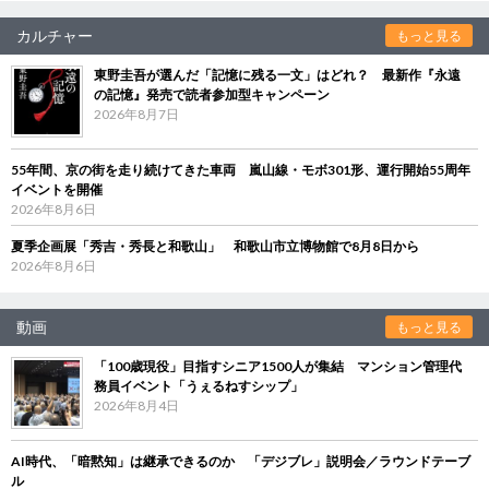
カルチャー
もっと見る
東野圭吾が選んだ「記憶に残る一文」はどれ？ 最新作『永遠
の記憶』発売で読者参加型キャンペーン
2026年8月7日
55年間、京の街を走り続けてきた車両 嵐山線・モボ301形、運行開始55周年
イベントを開催
2026年8月6日
夏季企画展「秀吉・秀長と和歌山」 和歌山市立博物館で8月8日から
2026年8月6日
動画
もっと見る
「100歳現役」目指すシニア1500人が集結 マンション管理代
務員イベント「うぇるねすシップ」
2026年8月4日
AI時代、「暗黙知」は継承できるのか 「デジブレ」説明会／ラウンドテーブ
ル