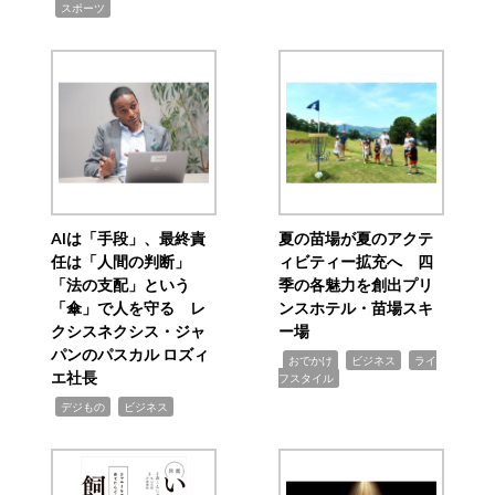
,
スポーツ
AIは「手段」、最終責
夏の苗場が夏のアクテ
任は「人間の判断」
ィビティー拡充へ 四
「法の支配」という
季の各魅力を創出プリ
「傘」で人を守る レ
ンスホテル・苗場スキ
クシスネクシス・ジャ
ー場
パンのパスカル ロズィ
,
,
,
おでかけ
ビジネス
ライ
エ社長
フスタイル
,
,
デジもの
ビジネス