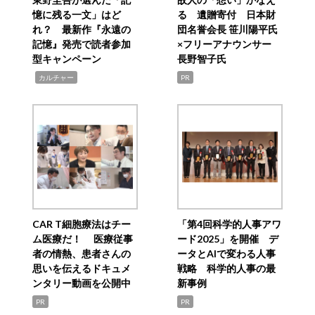
憶に残る一文」はど
る 遺贈寄付 日本財
れ？ 最新作『永遠の
団名誉会長 笹川陽平氏
記憶』発売で読者参加
×フリーアナウンサー
型キャンペーン
長野智子氏
,
カルチャー
PR
CAR T細胞療法はチー
「第4回科学的人事アワ
ム医療だ！ 医療従事
ード2025」を開催 デ
者の情熱、患者さんの
ータとAIで変わる人事
思いを伝えるドキュメ
戦略 科学的人事の最
ンタリー動画を公開中
新事例
PR
PR