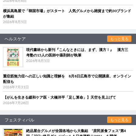
2026年8月6日
横浜高島屋で「韓国市場」がスタート 人気グルメから雑貨まで約30ブランド
が集結
2026年8月5日
ヘルスケア
もっと見る
現代書林から新刊『こんなときには、まず、漢方！』 漢方三
考塾の15人の医師や薬剤師が執筆
2026年8月5日
重症筋無力症への正しい知識と理解を 8月8日広島市で公開講座、オンライン
配信も
2026年7月31日
【がんを生きる緩和ケア医・大橋洋平「足し算命」】天空を見上げて
2026年7月28日
フェスティバル
もっと見る
絶品屋台グルメが全国各地から大集結 “庶民派食フェス”第4