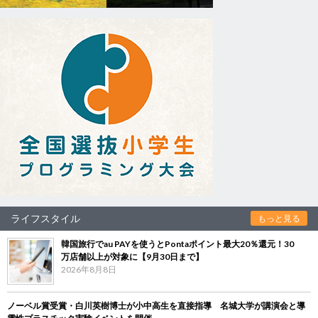
ライフスタイル
もっと見る
韓国旅行でau PAYを使うとPontaポイント最大20％還元！30
万店舗以上が対象に【9月30日まで】
2026年8月8日
ノーベル賞受賞・白川英樹博士が小中高生を直接指導 名城大学が講演会と導