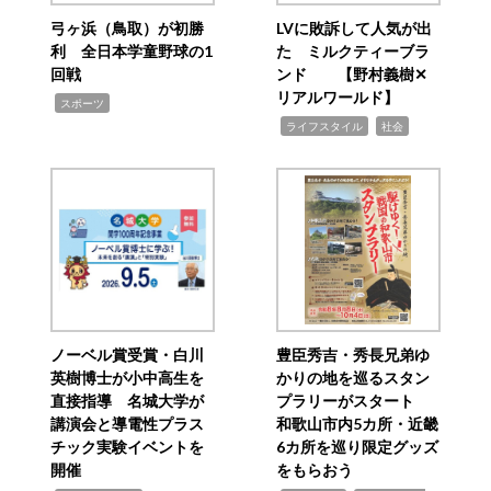
弓ヶ浜（鳥取）が初勝
LVに敗訴して人気が出
利 全日本学童野球の1
た ミルクティーブラ
回戦
ンド 【野村義樹✕
リアルワールド】
,
スポーツ
,
,
ライフスタイル
社会
ノーベル賞受賞・白川
豊臣秀吉・秀長兄弟ゆ
英樹博士が小中高生を
かりの地を巡るスタン
直接指導 名城大学が
プラリーがスタート
講演会と導電性プラス
和歌山市内5カ所・近畿
チック実験イベントを
6カ所を巡り限定グッズ
開催
をもらおう