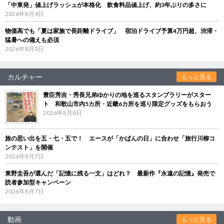
「中東発」値上げラッシュが本格化 飲食料品値上げ、約3年ぶりの多さに
2026年8月4日
物価高でも「夏は家族で長距離ドライブ」 宿泊ドライブ予算4万円超、渋滞・
猛暑への備えも必須
2026年8月3日
カルチャー
もっと見る
豊臣秀吉・秀長兄弟ゆかりの地を巡るスタンプラリーがスター
ト 和歌山市内5カ所・近畿6カ所を巡り限定グッズをもらおう
2026年8月8日
旅の思い出を五・七・五で！ エースが「かばんの日」に合わせ「旅行川柳コ
ンテスト」を開催
2026年8月7日
東野圭吾が選んだ「記憶に残る一文」はどれ？ 最新作『永遠の記憶』発売で
読者参加型キャンペーン
2026年8月7日
動画
もっと見る