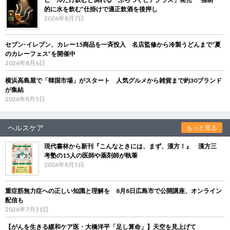
的に水を飲む”仕掛けで適正飲酒を後押し
2026年8月7日
セブン‐イレブン、カレー15商品を一斉投入 名店監修から冷製うどんまで“夏
のカレーフェス”を開催中
2026年8月6日
横浜高島屋で「韓国市場」がスタート 人気グルメから雑貨まで約30ブランド
が集結
2026年8月5日
ヘルスケア
もっと見る
現代書林から新刊『こんなときには、まず、漢方！』 漢方三
考塾の15人の医師や薬剤師が執筆
2026年8月5日
重症筋無力症への正しい知識と理解を 8月8日広島市で公開講座、オンライン
配信も
2026年7月31日
【がんを生きる緩和ケア医・大橋洋平「足し算命」】天空を見上げて