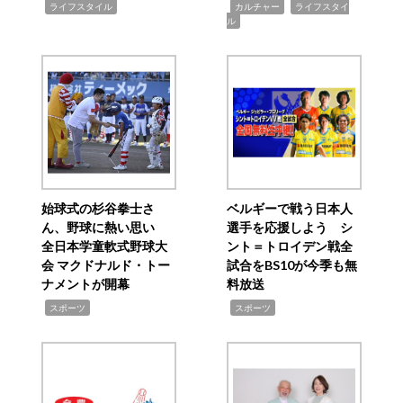
,
,
,
ライフスタイル
カルチャー
ライフスタイ
ル
始球式の杉谷拳士さ
ベルギーで戦う日本人
ん、野球に熱い思い
選手を応援しよう シ
全日本学童軟式野球大
ント＝トロイデン戦全
会 マクドナルド・トー
試合をBS10が今季も無
ナメントが開幕
料放送
,
,
スポーツ
スポーツ