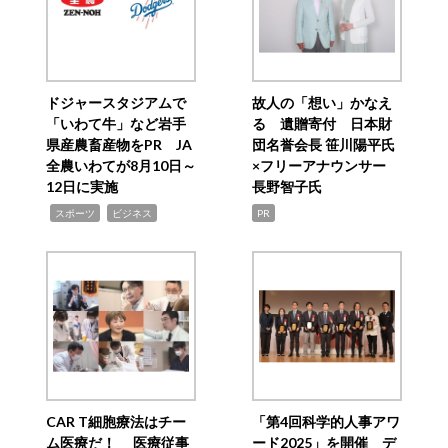
ドジャースタジアムで
故人の「想い」かなえ
「いわて牛」など岩手
る 遺贈寄付 日本財
県産農畜産物をPR JA
団名誉会長 笹川陽平氏
全農いわてが8月10日～
×フリーアナウンサー
12日に実施
長野智子氏
,
,
スポーツ
ビジネス
PR
CAR T細胞療法はチー
「第4回科学的人事アワ
ム医療だ！ 医療従事
ード2025」を開催 デ