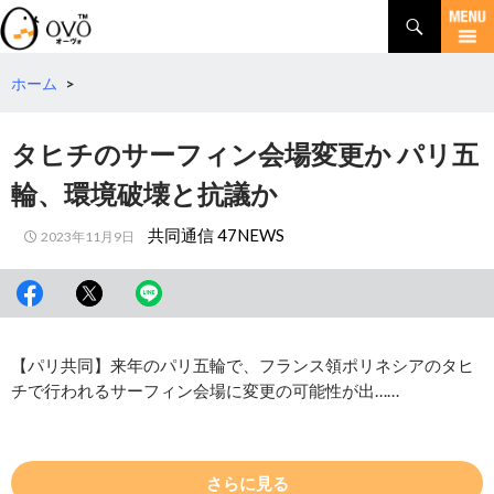
検
索
コ
ン
テ
ホーム
>
ン
ツ
タヒチのサーフィン会場変更か パリ五
へ
移
輪、環境破壊と抗議か
動
共同通信 47NEWS
2023年11月9日
【パリ共同】来年のパリ五輪で、フランス領ポリネシアのタヒ
チで行われるサーフィン会場に変更の可能性が出……
さらに見る