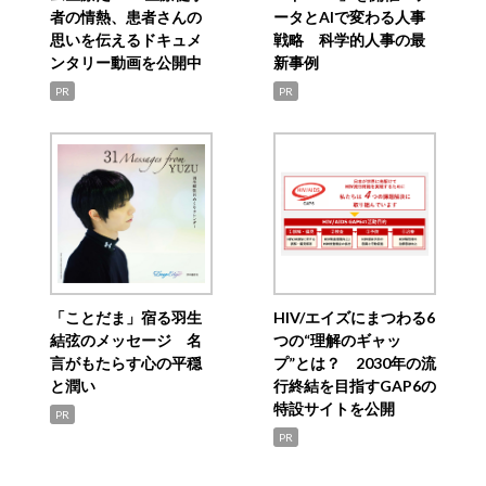
者の情熱、患者さんの
ータとAIで変わる人事
思いを伝えるドキュメ
戦略 科学的人事の最
ンタリー動画を公開中
新事例
PR
PR
「ことだま」宿る羽生
HIV/エイズにまつわる6
結弦のメッセージ 名
つの“理解のギャッ
言がもたらす心の平穏
プ”とは？ 2030年の流
と潤い
行終結を目指すGAP6の
特設サイトを公開
PR
PR