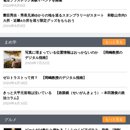
電性プラスチック実験イベントを開催
2026年8月8日
豊臣秀吉・秀長兄弟ゆかりの地を巡るスタンプラリーがスタート 和歌山市内5
カ所・近畿6カ所を巡り限定グッズをもらおう
2026年8月8日
まめ学
もっと見る
写真に埋まっている位置情報はおっかないのか 【岡嶋教授の
デジタル指南】
2026年7月22日
ゼロトラストって何？ 【岡嶋教授のデジタル指南】
2026年6月18日
きっと大平元首相は泣いている 【政眼鏡（せいがんきょう）－本田雅俊の政
治コラム】
2026年6月10日
グルメ
もっと見る
ビールだけ飲むと倒れる「ふらつくビアグラス」発売 “強制