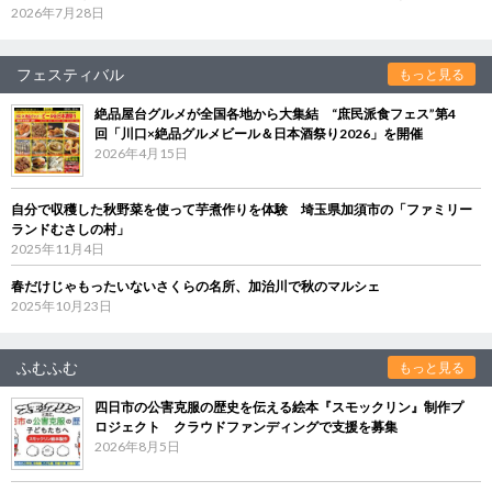
2026年7月28日
フェスティバル
もっと見る
絶品屋台グルメが全国各地から大集結 “庶民派食フェス”第4
回「川口×絶品グルメビール＆日本酒祭り2026」を開催
2026年4月15日
自分で収穫した秋野菜を使って芋煮作りを体験 埼玉県加須市の「ファミリー
ランドむさしの村」
2025年11月4日
春だけじゃもったいないさくらの名所、加治川で秋のマルシェ
2025年10月23日
ふむふむ
もっと見る
四日市の公害克服の歴史を伝える絵本『スモックリン』制作プ
ロジェクト クラウドファンディングで支援を募集
2026年8月5日