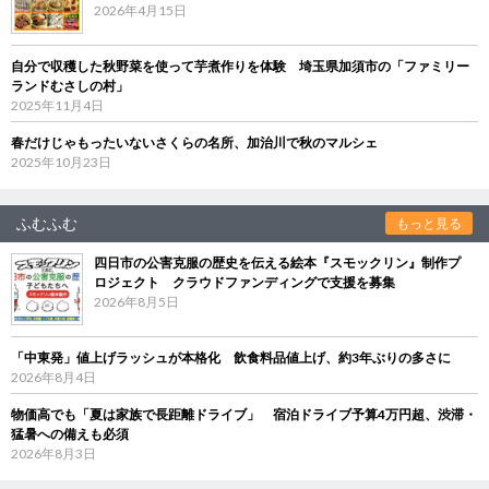
2026年4月15日
自分で収穫した秋野菜を使って芋煮作りを体験 埼玉県加須市の「ファミリー
ランドむさしの村」
2025年11月4日
春だけじゃもったいないさくらの名所、加治川で秋のマルシェ
2025年10月23日
ふむふむ
もっと見る
四日市の公害克服の歴史を伝える絵本『スモックリン』制作プ
ロジェクト クラウドファンディングで支援を募集
2026年8月5日
「中東発」値上げラッシュが本格化 飲食料品値上げ、約3年ぶりの多さに
2026年8月4日
物価高でも「夏は家族で長距離ドライブ」 宿泊ドライブ予算4万円超、渋滞・
猛暑への備えも必須
2026年8月3日