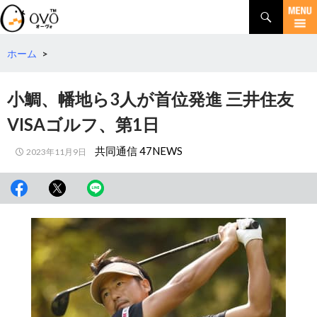
検
索
コ
ン
テ
ホーム
>
ン
ツ
小鯛、幡地ら3人が首位発進 三井住友
へ
移
VISAゴルフ、第1日
動
共同通信 47NEWS
2023年11月9日