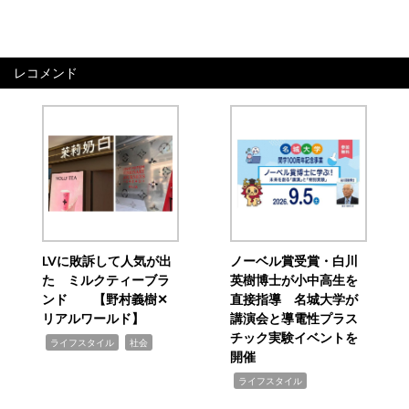
レコメンド
LVに敗訴して人気が出
ノーベル賞受賞・白川
た ミルクティーブラ
英樹博士が小中高生を
ンド 【野村義樹✕
直接指導 名城大学が
リアルワールド】
講演会と導電性プラス
チック実験イベントを
,
,
ライフスタイル
社会
開催
,
ライフスタイル