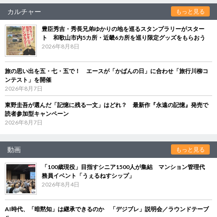
カルチャー
もっと見る
豊臣秀吉・秀長兄弟ゆかりの地を巡るスタンプラリーがスター
ト 和歌山市内5カ所・近畿6カ所を巡り限定グッズをもらおう
2026年8月8日
旅の思い出を五・七・五で！ エースが「かばんの日」に合わせ「旅行川柳コ
ンテスト」を開催
2026年8月7日
東野圭吾が選んだ「記憶に残る一文」はどれ？ 最新作『永遠の記憶』発売で
読者参加型キャンペーン
2026年8月7日
動画
もっと見る
「100歳現役」目指すシニア1500人が集結 マンション管理代
務員イベント「うぇるねすシップ」
2026年8月4日
AI時代、「暗黙知」は継承できるのか 「デジブレ」説明会／ラウンドテーブ