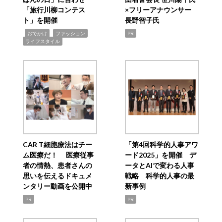
「旅行川柳コンテス
×フリーアナウンサー
ト」を開催
長野智子氏
,
,
,
おでかけ
ファッション
PR
ライフスタイル
CAR T細胞療法はチー
「第4回科学的人事アワ
ム医療だ！ 医療従事
ード2025」を開催 デ
者の情熱、患者さんの
ータとAIで変わる人事
思いを伝えるドキュメ
戦略 科学的人事の最
ンタリー動画を公開中
新事例
PR
PR