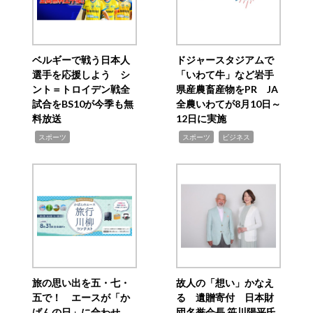
ベルギーで戦う日本人
ドジャースタジアムで
選手を応援しよう シ
「いわて牛」など岩手
ント＝トロイデン戦全
県産農畜産物をPR JA
試合をBS10が今季も無
全農いわてが8月10日～
料放送
12日に実施
,
,
,
スポーツ
スポーツ
ビジネス
旅の思い出を五・七・
故人の「想い」かなえ
五で！ エースが「か
る 遺贈寄付 日本財
ばんの日」に合わせ
団名誉会長 笹川陽平氏