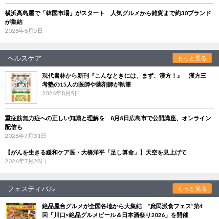
横浜高島屋で「韓国市場」がスタート 人気グルメから雑貨まで約30ブランド
が集結
2026年8月5日
ヘルスケア
もっと見る
現代書林から新刊『こんなときには、まず、漢方！』 漢方三
考塾の15人の医師や薬剤師が執筆
2026年8月5日
重症筋無力症への正しい知識と理解を 8月8日広島市で公開講座、オンライン
配信も
2026年7月31日
【がんを生きる緩和ケア医・大橋洋平「足し算命」】天空を見上げて
2026年7月28日
フェスティバル
もっと見る
絶品屋台グルメが全国各地から大集結 “庶民派食フェス”第4
回「川口×絶品グルメビール＆日本酒祭り2026」を開催