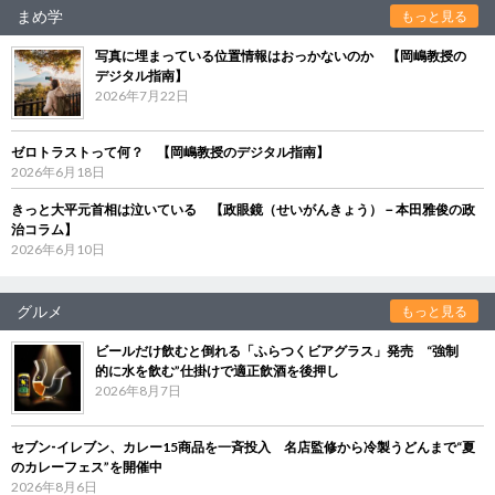
まめ学
もっと見る
写真に埋まっている位置情報はおっかないのか 【岡嶋教授の
デジタル指南】
2026年7月22日
ゼロトラストって何？ 【岡嶋教授のデジタル指南】
2026年6月18日
きっと大平元首相は泣いている 【政眼鏡（せいがんきょう）－本田雅俊の政
治コラム】
2026年6月10日
グルメ
もっと見る
ビールだけ飲むと倒れる「ふらつくビアグラス」発売 “強制
的に水を飲む”仕掛けで適正飲酒を後押し
2026年8月7日
セブン‐イレブン、カレー15商品を一斉投入 名店監修から冷製うどんまで“夏
のカレーフェス”を開催中
2026年8月6日