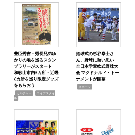
豊臣秀吉・秀長兄弟ゆ
始球式の杉谷拳士さ
かりの地を巡るスタン
ん、野球に熱い思い
プラリーがスタート
全日本学童軟式野球大
和歌山市内5カ所・近畿
会 マクドナルド・トー
6カ所を巡り限定グッズ
ナメントが開幕
をもらおう
,
スポーツ
,
,
カルチャー
ライフスタイ
ル