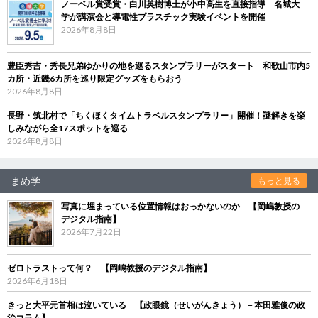
ノーベル賞受賞・白川英樹博士が小中高生を直接指導 名城大
学が講演会と導電性プラスチック実験イベントを開催
2026年8月8日
豊臣秀吉・秀長兄弟ゆかりの地を巡るスタンプラリーがスタート 和歌山市内5
カ所・近畿6カ所を巡り限定グッズをもらおう
2026年8月8日
長野・筑北村で「ちくほくタイムトラベルスタンプラリー」開催！謎解きを楽
しみながら全17スポットを巡る
2026年8月8日
まめ学
もっと見る
写真に埋まっている位置情報はおっかないのか 【岡嶋教授の
デジタル指南】
2026年7月22日
ゼロトラストって何？ 【岡嶋教授のデジタル指南】
2026年6月18日
きっと大平元首相は泣いている 【政眼鏡（せいがんきょう）－本田雅俊の政
治コラム】