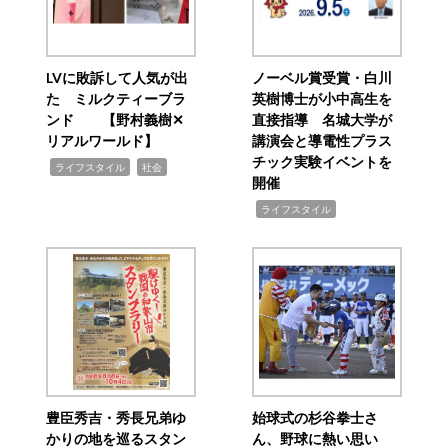
LVに敗訴して人気が出
ノーベル賞受賞・白川
た ミルクティーブラ
英樹博士が小中高生を
ンド 【野村義樹✕
直接指導 名城大学が
リアルワールド】
講演会と導電性プラス
チック実験イベントを
,
,
ライフスタイル
社会
開催
,
ライフスタイル
豊臣秀吉・秀長兄弟ゆ
始球式の杉谷拳士さ
かりの地を巡るスタン
ん、野球に熱い思い