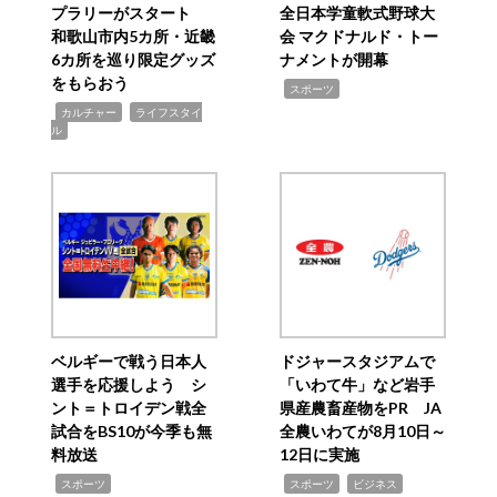
プラリーがスタート
全日本学童軟式野球大
和歌山市内5カ所・近畿
会 マクドナルド・トー
6カ所を巡り限定グッズ
ナメントが開幕
をもらおう
,
スポーツ
,
,
カルチャー
ライフスタイ
ル
ベルギーで戦う日本人
ドジャースタジアムで
選手を応援しよう シ
「いわて牛」など岩手
ント＝トロイデン戦全
県産農畜産物をPR JA
試合をBS10が今季も無
全農いわてが8月10日～
料放送
12日に実施
,
,
,
スポーツ
スポーツ
ビジネス