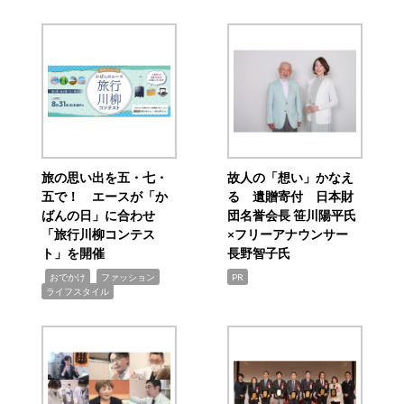
旅の思い出を五・七・
故人の「想い」かなえ
五で！ エースが「か
る 遺贈寄付 日本財
ばんの日」に合わせ
団名誉会長 笹川陽平氏
「旅行川柳コンテス
×フリーアナウンサー
ト」を開催
長野智子氏
,
,
,
おでかけ
ファッション
PR
ライフスタイル