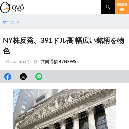
検
索
コ
ン
テ
ホーム
>
ン
ツ
NY株反発、391ドル高 幅広い銘柄を物
へ
移
色
動
共同通信 47NEWS
2023年11月11日