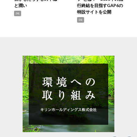
と潤い
行終結を目指すGAP6の
特設サイトを公開
PR
PR