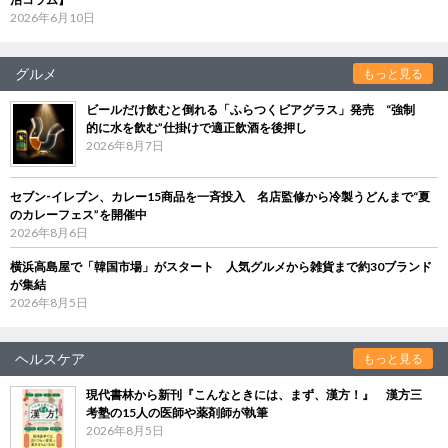
2026年6月10日
グルメ
もっと見る
ビールだけ飲むと倒れる「ふらつくビアグラス」発売 “強制
的に水を飲む”仕掛けで適正飲酒を後押し
2026年8月7日
セブン‐イレブン、カレー15商品を一斉投入 名店監修から冷製うどんまで“夏
のカレーフェス”を開催中
2026年8月6日
横浜高島屋で「韓国市場」がスタート 人気グルメから雑貨まで約30ブランド
が集結
2026年8月5日
ヘルスケア
もっと見る
現代書林から新刊『こんなときには、まず、漢方！』 漢方三
考塾の15人の医師や薬剤師が執筆
2026年8月5日