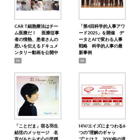
CAR T細胞療法はチー
「第4回科学的人事アワ
ム医療だ！ 医療従事
ード2025」を開催 デ
者の情熱、患者さんの
ータとAIで変わる人事
思いを伝えるドキュメ
戦略 科学的人事の最
ンタリー動画を公開中
新事例
PR
PR
「ことだま」宿る羽生
HIV/エイズにまつわる6
結弦のメッセージ 名
つの“理解のギャッ
言がもたらす心の平穏
プ”とは？ 2030年の流