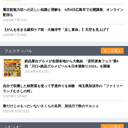
重症筋無力症への正しい知識と理解を 8月8日広島市で公開講座、オンライン
配信も
2026年7月31日
【がんを生きる緩和ケア医・大橋洋平「足し算命」】天空を見上げて
2026年7月28日
フェスティバル
もっと見る
絶品屋台グルメが全国各地から大集結 “庶民派食フェス”第4
回「川口×絶品グルメビール＆日本酒祭り2026」を開催
2026年4月15日
自分で収穫した秋野菜を使って芋煮作りを体験 埼玉県加須市の「ファミリー
ランドむさしの村」
2025年11月4日
春だけじゃもったいないさくらの名所、加治川で秋のマルシェ
2025年10月23日
ふむふむ
もっと見る