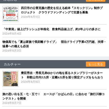
四日市の公害克服の歴史を伝える絵本『スモックリン』制作プ
ロジェクト クラウドファンディングで支援を募集
2026年8月5日
「中東発」値上げラッシュが本格化 飲食料品値上げ、約3年ぶりの多さに
2026年8月4日
物価高でも「夏は家族で長距離ドライブ」 宿泊ドライブ予算4万円超、渋滞・
猛暑への備えも必須
2026年8月3日
カルチャー
もっと見る
豊臣秀吉・秀長兄弟ゆかりの地を巡るスタンプラリーがスター
ト 和歌山市内5カ所・近畿6カ所を巡り限定グッズをもらおう
2026年8月8日
旅の思い出を五・七・五で！ エースが「かばんの日」に合わせ「旅行川柳コ
ンテスト」を開催
2026年8月7日