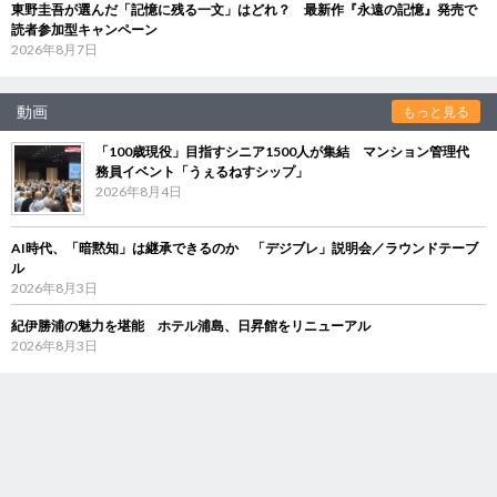
東野圭吾が選んだ「記憶に残る一文」はどれ？ 最新作『永遠の記憶』発売で
読者参加型キャンペーン
2026年8月7日
動画
もっと見る
「100歳現役」目指すシニア1500人が集結 マンション管理代
務員イベント「うぇるねすシップ」
2026年8月4日
AI時代、「暗黙知」は継承できるのか 「デジブレ」説明会／ラウンドテーブ
ル
2026年8月3日
紀伊勝浦の魅力を堪能 ホテル浦島、日昇館をリニューアル
2026年8月3日