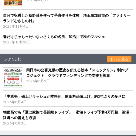
自分で収穫した秋野菜を使って芋煮作りを体験 埼玉県加須市の「ファミリー
ランドむさしの村」
2025年11月4日
春だけじゃもったいないさくらの名所、加治川で秋のマルシェ
2025年10月23日
ふむふむ
もっと見る
四日市の公害克服の歴史を伝える絵本『スモックリン』制作プ
ロジェクト クラウドファンディングで支援を募集
2026年8月5日
「中東発」値上げラッシュが本格化 飲食料品値上げ、約3年ぶりの多さに
2026年8月4日
物価高でも「夏は家族で長距離ドライブ」 宿泊ドライブ予算4万円超、渋滞・
猛暑への備えも必須
2026年8月3日