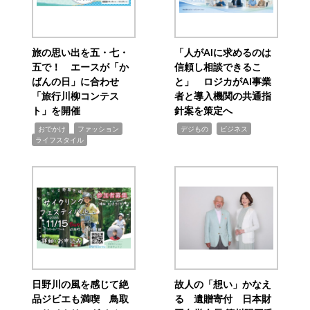
旅の思い出を五・七・
「人がAIに求めるのは
五で！ エースが「か
信頼し相談できるこ
ばんの日」に合わせ
と」 ロジカがAI事業
「旅行川柳コンテス
者と導入機関の共通指
ト」を開催
針案を策定へ
,
,
,
,
,
おでかけ
ファッション
デジもの
ビジネス
ライフスタイル
日野川の風を感じて絶
故人の「想い」かなえ
品ジビエも満喫 鳥取
る 遺贈寄付 日本財