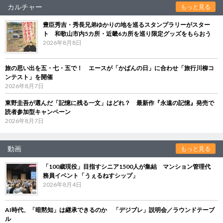
カルチャー
もっと見る
豊臣秀吉・秀長兄弟ゆかりの地を巡るスタンプラリーがスター
ト 和歌山市内5カ所・近畿6カ所を巡り限定グッズをもらおう
2026年8月8日
旅の思い出を五・七・五で！ エースが「かばんの日」に合わせ「旅行川柳コ
ンテスト」を開催
2026年8月7日
東野圭吾が選んだ「記憶に残る一文」はどれ？ 最新作『永遠の記憶』発売で
読者参加型キャンペーン
2026年8月7日
動画
もっと見る
「100歳現役」目指すシニア1500人が集結 マンション管理代
務員イベント「うぇるねすシップ」
2026年8月4日
AI時代、「暗黙知」は継承できるのか 「デジブレ」説明会／ラウンドテーブ
ル