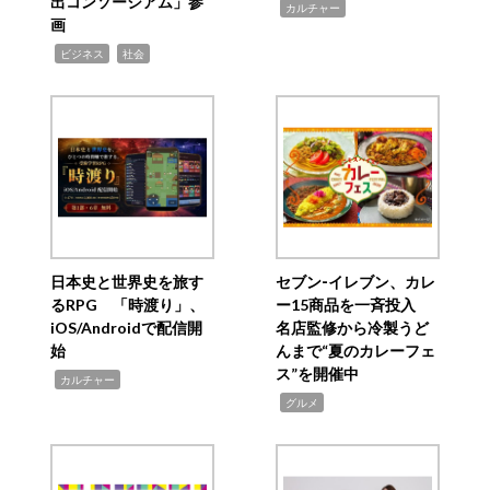
出コンソーシアム」参
,
カルチャー
画
,
,
ビジネス
社会
日本史と世界史を旅す
セブン‐イレブン、カレ
るRPG 「時渡り」、
ー15商品を一斉投入
iOS/Androidで配信開
名店監修から冷製うど
始
んまで“夏のカレーフェ
ス”を開催中
,
カルチャー
,
グルメ