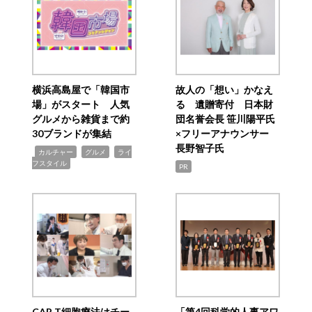
横浜高島屋で「韓国市
故人の「想い」かなえ
場」がスタート 人気
る 遺贈寄付 日本財
グルメから雑貨まで約
団名誉会長 笹川陽平氏
30ブランドが集結
×フリーアナウンサー
長野智子氏
,
,
,
カルチャー
グルメ
ライ
フスタイル
PR
CAR T細胞療法はチー
「第4回科学的人事アワ