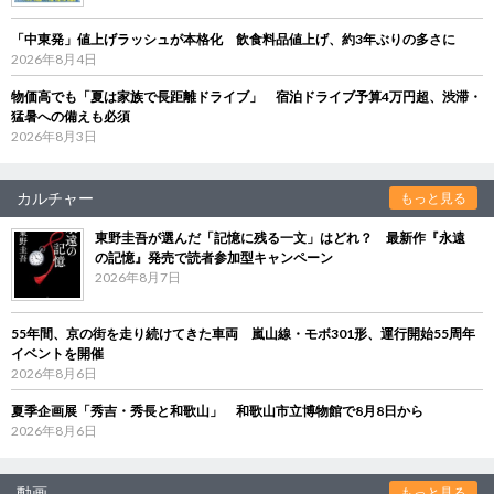
「中東発」値上げラッシュが本格化 飲食料品値上げ、約3年ぶりの多さに
2026年8月4日
物価高でも「夏は家族で長距離ドライブ」 宿泊ドライブ予算4万円超、渋滞・
猛暑への備えも必須
2026年8月3日
カルチャー
もっと見る
東野圭吾が選んだ「記憶に残る一文」はどれ？ 最新作『永遠
の記憶』発売で読者参加型キャンペーン
2026年8月7日
55年間、京の街を走り続けてきた車両 嵐山線・モボ301形、運行開始55周年
イベントを開催
2026年8月6日
夏季企画展「秀吉・秀長と和歌山」 和歌山市立博物館で8月8日から
2026年8月6日
動画
もっと見る