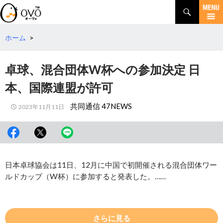
検
索
コ
ン
テ
ホーム
>
ン
ツ
卓球、混合団体W杯への参加決定 日
へ
移
本、国際連盟が許可
動
共同通信 47NEWS
2023年11月11日
日本卓球協会は11日、12月に中国で初開催される混合団体ワー
ルドカップ（W杯）に参加すると発表した。……
さらに見る