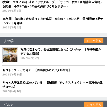
横浜F・マリノス×日清オイリオグループ、「サッカー教室&食育講座 in 宮崎」
を開催 小学1年生～3年生の身体づくりをサポート
2026年8月6日
55年間、京の街を走り続けてきた車両 嵐山線・モボ301形、運行開始55周年
イベントを開催
2026年8月6日
まめ学
もっと見る
写真に埋まっている位置情報はおっかないのか 【岡嶋教授の
デジタル指南】
2026年7月22日
ゼロトラストって何？ 【岡嶋教授のデジタル指南】
2026年6月18日
きっと大平元首相は泣いている 【政眼鏡（せいがんきょう）－本田雅俊の政
治コラム】
2026年6月10日
グルメ
もっと見る