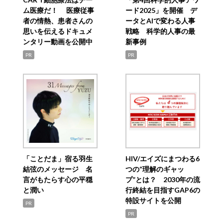
ム医療だ！ 医療従事
ード2025」を開催 デ
者の情熱、患者さんの
ータとAIで変わる人事
思いを伝えるドキュメ
戦略 科学的人事の最
ンタリー動画を公開中
新事例
PR
PR
「ことだま」宿る羽生
HIV/エイズにまつわる6
結弦のメッセージ 名
つの“理解のギャッ
言がもたらす心の平穏
プ”とは？ 2030年の流
と潤い
行終結を目指すGAP6の
特設サイトを公開
PR
PR