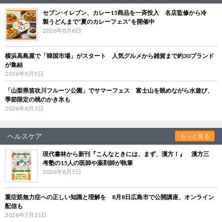
セブン‐イレブン、カレー15商品を一斉投入 名店監修から冷
製うどんまで“夏のカレーフェス”を開催中
2026年8月6日
横浜高島屋で「韓国市場」がスタート 人気グルメから雑貨まで約30ブランド
が集結
2026年8月5日
「山梨県笛吹川フルーツ公園」でサマーフェス 富士山を眺めながら水遊び、
季節限定の桃のかき氷も
2026年8月3日
ヘルスケア
もっと見る
現代書林から新刊『こんなときには、まず、漢方！』 漢方三
考塾の15人の医師や薬剤師が執筆
2026年8月5日
重症筋無力症への正しい知識と理解を 8月8日広島市で公開講座、オンライン
配信も
2026年7月31日