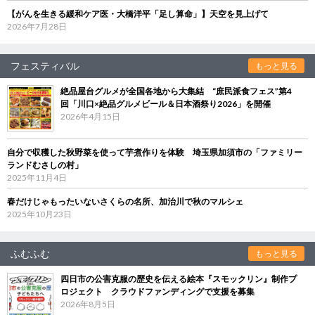
【がんを生きる緩和ケア医・大橋洋平「足し算命」】天空を見上げて
2026年7月28日
フェスティバル
もっと見る
絶品屋台グルメが全国各地から大集結 “庶民派食フェス”第4
回「川口×絶品グルメビール＆日本酒祭り2026」を開催
2026年4月15日
自分で収穫した秋野菜を使って芋煮作りを体験 埼玉県加須市の「ファミリー
ランドむさしの村」
2025年11月4日
春だけじゃもったいないさくらの名所、加治川で秋のマルシェ
2025年10月23日
ふむふむ
もっと見る
四日市の公害克服の歴史を伝える絵本『スモックリン』制作プ
ロジェクト クラウドファンディングで支援を募集
2026年8月5日