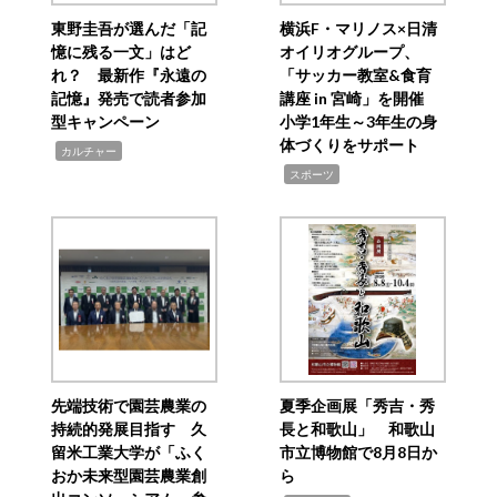
東野圭吾が選んだ「記
横浜F・マリノス×日清
憶に残る一文」はど
オイリオグループ、
れ？ 最新作『永遠の
「サッカー教室&食育
記憶』発売で読者参加
講座 in 宮崎」を開催
型キャンペーン
小学1年生～3年生の身
体づくりをサポート
,
カルチャー
,
スポーツ
先端技術で園芸農業の
夏季企画展「秀吉・秀
持続的発展目指す 久
長と和歌山」 和歌山
留米工業大学が「ふく
市立博物館で8月8日か
おか未来型園芸農業創
ら