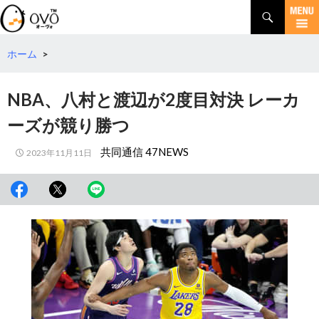
検
索
コ
ン
テ
ホーム
>
ン
ツ
NBA、八村と渡辺が2度目対決 レーカ
へ
移
ーズが競り勝つ
動
共同通信 47NEWS
2023年11月11日