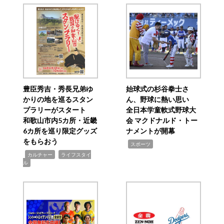
豊臣秀吉・秀長兄弟ゆ
始球式の杉谷拳士さ
かりの地を巡るスタン
ん、野球に熱い思い
プラリーがスタート
全日本学童軟式野球大
和歌山市内5カ所・近畿
会 マクドナルド・トー
6カ所を巡り限定グッズ
ナメントが開幕
をもらおう
,
スポーツ
,
,
カルチャー
ライフスタイ
ル