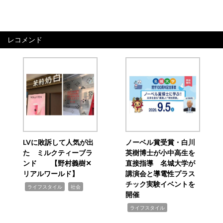
レコメンド
LVに敗訴して人気が出
ノーベル賞受賞・白川
た ミルクティーブラ
英樹博士が小中高生を
ンド 【野村義樹✕
直接指導 名城大学が
リアルワールド】
講演会と導電性プラス
チック実験イベントを
,
,
ライフスタイル
社会
開催
,
ライフスタイル