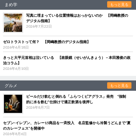
まめ学
もっと見る
写真に埋まっている位置情報はおっかないのか 【岡嶋教授の
デジタル指南】
2026年7月22日
ゼロトラストって何？ 【岡嶋教授のデジタル指南】
2026年6月18日
きっと大平元首相は泣いている 【政眼鏡（せいがんきょう）－本田雅俊の政
治コラム】
2026年6月10日
グルメ
もっと見る
ビールだけ飲むと倒れる「ふらつくビアグラス」発売 “強制
的に水を飲む”仕掛けで適正飲酒を後押し
2026年8月7日
セブン‐イレブン、カレー15商品を一斉投入 名店監修から冷製うどんまで“夏
のカレーフェス”を開催中
2026年8月6日