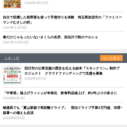
2026年4月15日
自分で収穫した秋野菜を使って芋煮作りを体験 埼玉県加須市の「ファミリー
ランドむさしの村」
2025年11月4日
春だけじゃもったいないさくらの名所、加治川で秋のマルシェ
2025年10月23日
ふむふむ
もっと見る
四日市の公害克服の歴史を伝える絵本『スモックリン』制作プ
ロジェクト クラウドファンディングで支援を募集
2026年8月5日
「中東発」値上げラッシュが本格化 飲食料品値上げ、約3年ぶりの多さに
2026年8月4日
物価高でも「夏は家族で長距離ドライブ」 宿泊ドライブ予算4万円超、渋滞・
猛暑への備えも必須
2026年8月3日