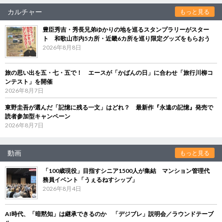
カルチャー
もっと見る
豊臣秀吉・秀長兄弟ゆかりの地を巡るスタンプラリーがスター
ト 和歌山市内5カ所・近畿6カ所を巡り限定グッズをもらおう
2026年8月8日
旅の思い出を五・七・五で！ エースが「かばんの日」に合わせ「旅行川柳コ
ンテスト」を開催
2026年8月7日
東野圭吾が選んだ「記憶に残る一文」はどれ？ 最新作『永遠の記憶』発売で
読者参加型キャンペーン
2026年8月7日
動画
もっと見る
「100歳現役」目指すシニア1500人が集結 マンション管理代
務員イベント「うぇるねすシップ」
2026年8月4日
AI時代、「暗黙知」は継承できるのか 「デジブレ」説明会／ラウンドテーブ