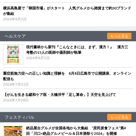
横浜高島屋で「韓国市場」がスタート 人気グルメから雑貨まで約30ブランド
が集結
2026年8月5日
ヘルスケア
もっと見る
現代書林から新刊『こんなときには、まず、漢方！』 漢方三
考塾の15人の医師や薬剤師が執筆
2026年8月5日
重症筋無力症への正しい知識と理解を 8月8日広島市で公開講座、オンライン
配信も
2026年7月31日
【がんを生きる緩和ケア医・大橋洋平「足し算命」】天空を見上げて
2026年7月28日
フェスティバル
もっと見る
絶品屋台グルメが全国各地から大集結 “庶民派食フェス”第4
回「川口×絶品グルメビール＆日本酒祭り2026」を開催