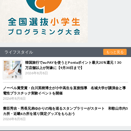
ライフスタイル
もっと見る
韓国旅行でau PAYを使うとPontaポイント最大20％還元！30
万店舗以上が対象に【9月30日まで】
2026年8月8日
ノーベル賞受賞・白川英樹博士が小中高生を直接指導 名城大学が講演会と導
電性プラスチック実験イベントを開催
2026年8月8日
豊臣秀吉・秀長兄弟ゆかりの地を巡るスタンプラリーがスタート 和歌山市内5
カ所・近畿6カ所を巡り限定グッズをもらおう
2026年8月8日