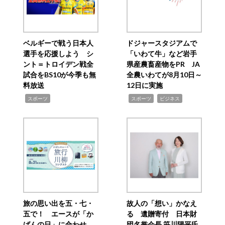
ベルギーで戦う日本人
ドジャースタジアムで
選手を応援しよう シ
「いわて牛」など岩手
ント＝トロイデン戦全
県産農畜産物をPR JA
試合をBS10が今季も無
全農いわてが8月10日～
料放送
12日に実施
,
,
,
スポーツ
スポーツ
ビジネス
旅の思い出を五・七・
故人の「想い」かなえ
五で！ エースが「か
る 遺贈寄付 日本財
ばんの日」に合わせ
団名誉会長 笹川陽平氏