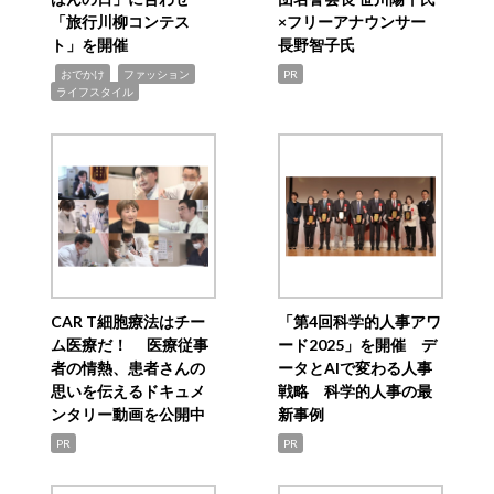
「旅行川柳コンテス
×フリーアナウンサー
ト」を開催
長野智子氏
,
,
,
おでかけ
ファッション
PR
ライフスタイル
CAR T細胞療法はチー
「第4回科学的人事アワ
ム医療だ！ 医療従事
ード2025」を開催 デ
者の情熱、患者さんの
ータとAIで変わる人事
思いを伝えるドキュメ
戦略 科学的人事の最
ンタリー動画を公開中
新事例
PR
PR