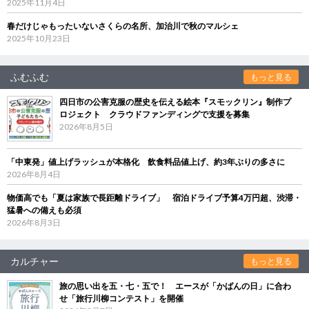
2025年11月4日
春だけじゃもったいないさくらの名所、加治川で秋のマルシェ
2025年10月23日
ふむふむ
もっと見る
四日市の公害克服の歴史を伝える絵本『スモックリン』制作プ
ロジェクト クラウドファンディングで支援を募集
2026年8月5日
「中東発」値上げラッシュが本格化 飲食料品値上げ、約3年ぶりの多さに
2026年8月4日
物価高でも「夏は家族で長距離ドライブ」 宿泊ドライブ予算4万円超、渋滞・
猛暑への備えも必須
2026年8月3日
カルチャー
もっと見る
旅の思い出を五・七・五で！ エースが「かばんの日」に合わ
せ「旅行川柳コンテスト」を開催