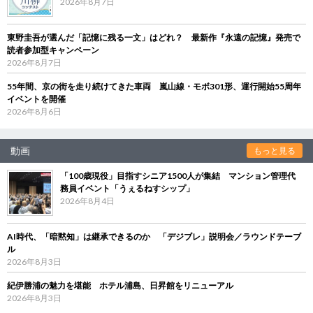
2026年8月7日
東野圭吾が選んだ「記憶に残る一文」はどれ？ 最新作『永遠の記憶』発売で
読者参加型キャンペーン
2026年8月7日
55年間、京の街を走り続けてきた車両 嵐山線・モボ301形、運行開始55周年
イベントを開催
2026年8月6日
動画
もっと見る
「100歳現役」目指すシニア1500人が集結 マンション管理代
務員イベント「うぇるねすシップ」
2026年8月4日
AI時代、「暗黙知」は継承できるのか 「デジブレ」説明会／ラウンドテーブ
ル
2026年8月3日
紀伊勝浦の魅力を堪能 ホテル浦島、日昇館をリニューアル
2026年8月3日