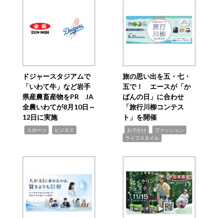
ドジャースタジアムで
旅の思い出を五・七・
「いわて牛」など岩手
五で！ エースが「か
県産農畜産物をPR JA
ばんの日」に合わせ
全農いわてが8月10日～
「旅行川柳コンテス
12日に実施
ト」を開催
,
,
,
,
,
スポーツ
ビジネス
おでかけ
ファッション
ライフスタイル