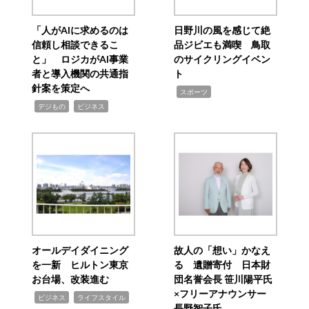
「人がAIに求めるのは
日野川の風を感じて絶
信頼し相談できるこ
品ジビエも満喫 鳥取
と」 ロジカがAI事業
のサイクリングイベン
者と導入機関の共通指
ト
針案を策定へ
,
スポーツ
,
,
デジもの
ビジネス
オールデイダイニング
故人の「想い」かなえ
を一新 ヒルトン東京
る 遺贈寄付 日本財
お台場、改装進む
団名誉会長 笹川陽平氏
×フリーアナウンサー
,
,
ビジネス
ライフスタイル
長野智子氏