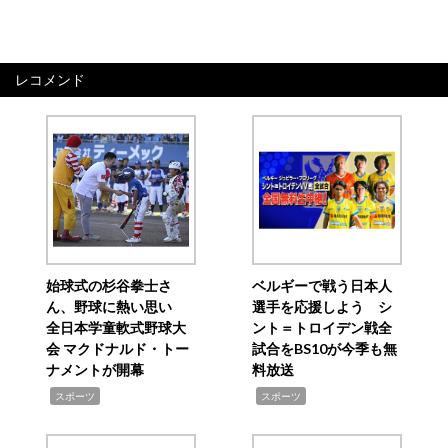
レコメンド
始球式の杉谷拳士さ
ベルギーで戦う日本人
ん、野球に熱い思い
選手を応援しよう シ
全日本学童軟式野球大
ント＝トロイデン戦全
会 マクドナルド・トー
試合をBS10が今季も無
ナメントが開幕
料放送
,
,
スポーツ
スポーツ