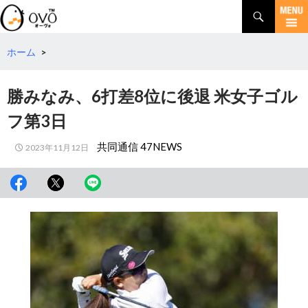
検
索
コ
ン
テ
ホーム
>
ン
ツ
勝みなみ、6打差8位に後退 米女子ゴル
へ
移
フ第3日
動
共同通信 47NEWS
2023年11月12日