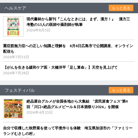
ヘルスケア
もっと見る
現代書林から新刊『こんなときには、まず、漢方！』 漢方三
考塾の15人の医師や薬剤師が執筆
2026年8月5日
重症筋無力症への正しい知識と理解を 8月8日広島市で公開講座、オンライン
配信も
2026年7月31日
【がんを生きる緩和ケア医・大橋洋平「足し算命」】天空を見上げて
2026年7月28日
フェスティバル
もっと見る
絶品屋台グルメが全国各地から大集結 “庶民派食フェス”第4
回「川口×絶品グルメビール＆日本酒祭り2026」を開催
2026年4月15日
自分で収穫した秋野菜を使って芋煮作りを体験 埼玉県加須市の「ファミリー
ランドむさしの村」