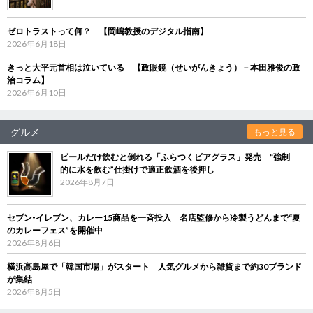
ゼロトラストって何？ 【岡嶋教授のデジタル指南】
2026年6月18日
きっと大平元首相は泣いている 【政眼鏡（せいがんきょう）－本田雅俊の政
治コラム】
2026年6月10日
グルメ
もっと見る
ビールだけ飲むと倒れる「ふらつくビアグラス」発売 “強制
的に水を飲む”仕掛けで適正飲酒を後押し
2026年8月7日
セブン‐イレブン、カレー15商品を一斉投入 名店監修から冷製うどんまで“夏
のカレーフェス”を開催中
2026年8月6日
横浜高島屋で「韓国市場」がスタート 人気グルメから雑貨まで約30ブランド
が集結
2026年8月5日