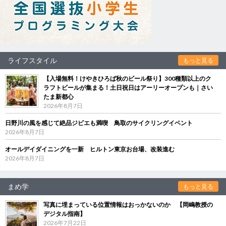
ライフスタイル
もっと見る
【入場無料！けやきひろば秋のビール祭り】300種類以上のク
ラフトビールが集まる！土日祝日はアーリーオープンも｜さい
たま新都心
2026年8月7日
日野川の風を感じて絶品ジビエも満喫 鳥取のサイクリングイベント
2026年8月7日
オールデイダイニングを一新 ヒルトン東京お台場、改装進む
2026年8月7日
まめ学
もっと見る
写真に埋まっている位置情報はおっかないのか 【岡嶋教授の
デジタル指南】
2026年7月22日