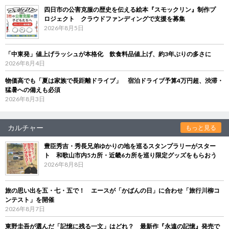
四日市の公害克服の歴史を伝える絵本『スモックリン』制作プ
ロジェクト クラウドファンディングで支援を募集
2026年8月5日
「中東発」値上げラッシュが本格化 飲食料品値上げ、約3年ぶりの多さに
2026年8月4日
物価高でも「夏は家族で長距離ドライブ」 宿泊ドライブ予算4万円超、渋滞・
猛暑への備えも必須
2026年8月3日
カルチャー
もっと見る
豊臣秀吉・秀長兄弟ゆかりの地を巡るスタンプラリーがスター
ト 和歌山市内5カ所・近畿6カ所を巡り限定グッズをもらおう
2026年8月8日
旅の思い出を五・七・五で！ エースが「かばんの日」に合わせ「旅行川柳コ
ンテスト」を開催
2026年8月7日
東野圭吾が選んだ「記憶に残る一文」はどれ？ 最新作『永遠の記憶』発売で