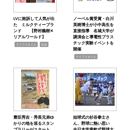
LVに敗訴して人気が出
ノーベル賞受賞・白川
た ミルクティーブラ
英樹博士が小中高生を
ンド 【野村義樹✕
直接指導 名城大学が
リアルワールド】
講演会と導電性プラス
チック実験イベントを
,
,
ライフスタイル
社会
開催
,
ライフスタイル
豊臣秀吉・秀長兄弟ゆ
始球式の杉谷拳士さ
かりの地を巡るスタン
ん、野球に熱い思い
プラリーがスタート
全日本学童軟式野球大