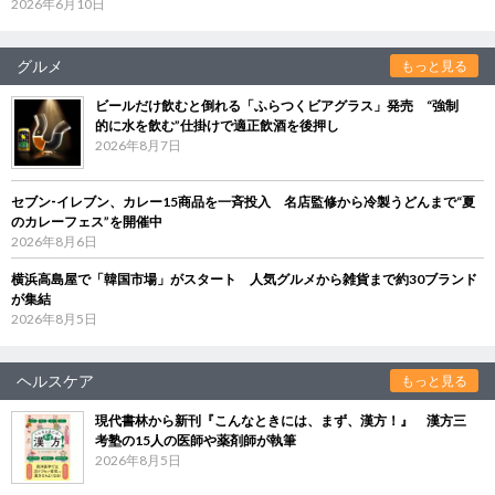
2026年6月10日
グルメ
もっと見る
ビールだけ飲むと倒れる「ふらつくビアグラス」発売 “強制
的に水を飲む”仕掛けで適正飲酒を後押し
2026年8月7日
セブン‐イレブン、カレー15商品を一斉投入 名店監修から冷製うどんまで“夏
のカレーフェス”を開催中
2026年8月6日
横浜高島屋で「韓国市場」がスタート 人気グルメから雑貨まで約30ブランド
が集結
2026年8月5日
ヘルスケア
もっと見る
現代書林から新刊『こんなときには、まず、漢方！』 漢方三
考塾の15人の医師や薬剤師が執筆
2026年8月5日