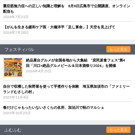
重症筋無力症への正しい知識と理解を 8月8日広島市で公開講座、オンライン
配信も
2026年7月31日
【がんを生きる緩和ケア医・大橋洋平「足し算命」】天空を見上げて
2026年7月28日
フェスティバル
もっと見る
絶品屋台グルメが全国各地から大集結 “庶民派食フェス”第4
回「川口×絶品グルメビール＆日本酒祭り2026」を開催
2026年4月15日
自分で収穫した秋野菜を使って芋煮作りを体験 埼玉県加須市の「ファミリー
ランドむさしの村」
2025年11月4日
春だけじゃもったいないさくらの名所、加治川で秋のマルシェ
2025年10月23日
ふむふむ
もっと見る