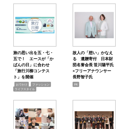
旅の思い出を五・七・
故人の「想い」かなえ
五で！ エースが「か
る 遺贈寄付 日本財
ばんの日」に合わせ
団名誉会長 笹川陽平氏
「旅行川柳コンテス
×フリーアナウンサー
ト」を開催
長野智子氏
,
,
,
おでかけ
ファッション
PR
ライフスタイル