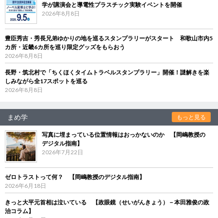
学が講演会と導電性プラスチック実験イベントを開催
2026年8月8日
豊臣秀吉・秀長兄弟ゆかりの地を巡るスタンプラリーがスタート 和歌山市内5
カ所・近畿6カ所を巡り限定グッズをもらおう
2026年8月8日
長野・筑北村で「ちくほくタイムトラベルスタンプラリー」開催！謎解きを楽
しみながら全17スポットを巡る
2026年8月8日
まめ学
もっと見る
写真に埋まっている位置情報はおっかないのか 【岡嶋教授の
デジタル指南】
2026年7月22日
ゼロトラストって何？ 【岡嶋教授のデジタル指南】
2026年6月18日
きっと大平元首相は泣いている 【政眼鏡（せいがんきょう）－本田雅俊の政
治コラム】