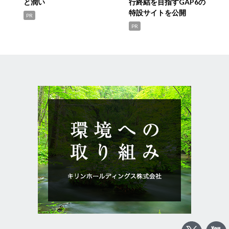
と潤い
行終結を目指すGAP6の
特設サイトを公開
PR
PR