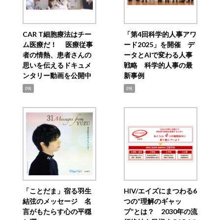
CAR T細胞療法はチー
「第4回科学的人事アワ
ム医療だ！ 医療従事
ード2025」を開催 デ
者の情熱、患者さんの
ータとAIで変わる人事
思いを伝えるドキュメ
戦略 科学的人事の最
ンタリー動画を公開中
新事例
PR
PR
「ことだま」宿る羽生
HIV/エイズにまつわる6
結弦のメッセージ 名
つの“理解のギャッ
言がもたらす心の平穏
プ”とは？ 2030年の流