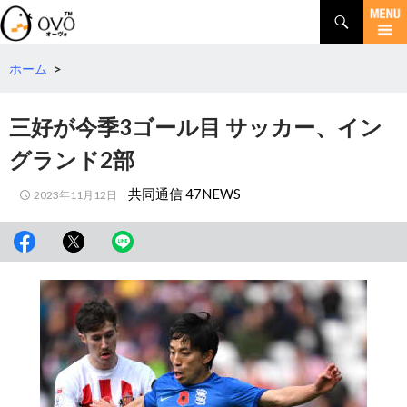
検
索
コ
ン
テ
ホーム
>
ン
ツ
三好が今季3ゴール目 サッカー、イン
へ
移
グランド2部
動
共同通信 47NEWS
2023年11月12日