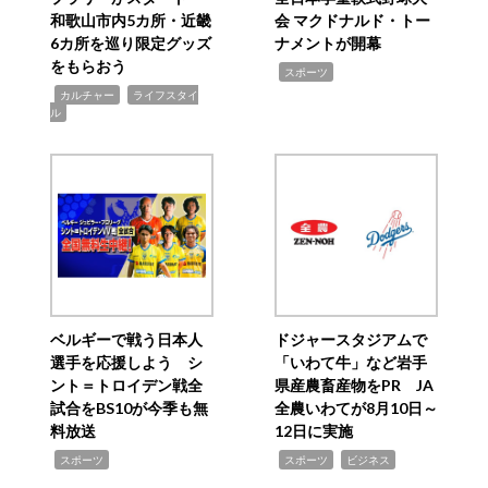
和歌山市内5カ所・近畿
会 マクドナルド・トー
6カ所を巡り限定グッズ
ナメントが開幕
をもらおう
,
スポーツ
,
,
カルチャー
ライフスタイ
ル
ベルギーで戦う日本人
ドジャースタジアムで
選手を応援しよう シ
「いわて牛」など岩手
ント＝トロイデン戦全
県産農畜産物をPR JA
試合をBS10が今季も無
全農いわてが8月10日～
料放送
12日に実施
,
,
,
スポーツ
スポーツ
ビジネス