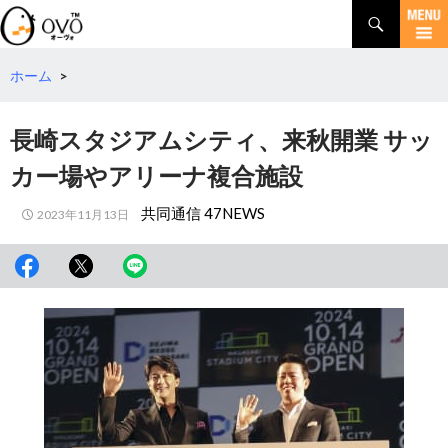
検
索
コ
ン
テ
ホーム
>
ン
ツ
長崎スタジアムシティ、来秋開業 サッ
へ
移
カー場やアリーナ複合施設
動
共同通信 47NEWS
2023年11月13日