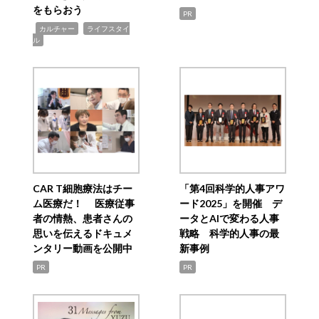
をもらおう
PR
,
,
カルチャー
ライフスタイ
ル
CAR T細胞療法はチー
「第4回科学的人事アワ
ム医療だ！ 医療従事
ード2025」を開催 デ
者の情熱、患者さんの
ータとAIで変わる人事
思いを伝えるドキュメ
戦略 科学的人事の最
ンタリー動画を公開中
新事例
PR
PR