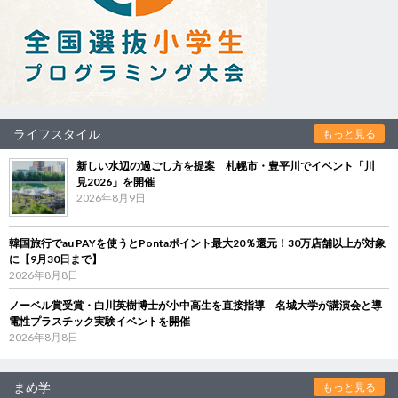
ライフスタイル
もっと見る
新しい水辺の過ごし方を提案 札幌市・豊平川でイベント「川
見2026」を開催
2026年8月9日
韓国旅行でau PAYを使うとPontaポイント最大20％還元！30万店舗以上が対象
に【9月30日まで】
2026年8月8日
ノーベル賞受賞・白川英樹博士が小中高生を直接指導 名城大学が講演会と導
電性プラスチック実験イベントを開催
2026年8月8日
まめ学
もっと見る