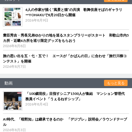
6人の作家が描く“風景と猫”の共演 歌舞伎座そばのギャラリ
ーYOHAKUで8月20日から開催
2026年8月9日
豊臣秀吉・秀長兄弟ゆかりの地を巡るスタンプラリーがスタート 和歌山市内5
カ所・近畿6カ所を巡り限定グッズをもらおう
2026年8月8日
旅の思い出を五・七・五で！ エースが「かばんの日」に合わせ「旅行川柳コ
ンテスト」を開催
2026年8月7日
動画
もっと見る
「100歳現役」目指すシニア1500人が集結 マンション管理代
務員イベント「うぇるねすシップ」
2026年8月4日
AI時代、「暗黙知」は継承できるのか 「デジブレ」説明会／ラウンドテーブ
ル
2026年8月3日