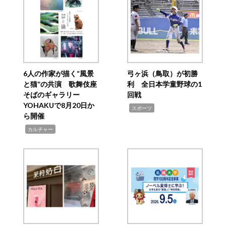
6人の作家が描く“風景
弓ヶ浜（鳥取）が初勝
と猫”の共演 歌舞伎座
利 全日本学童野球の1
そばのギャラリー
回戦
YOHAKUで8月20日か
,
スポーツ
ら開催
,
カルチャー