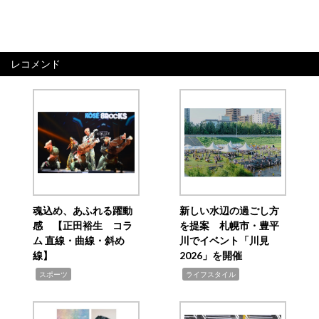
レコメンド
魂込め、あふれる躍動
新しい水辺の過ごし方
感 【正田裕生 コラ
を提案 札幌市・豊平
ム 直線・曲線・斜め
川でイベント「川見
線】
2026」を開催
,
,
スポーツ
ライフスタイル