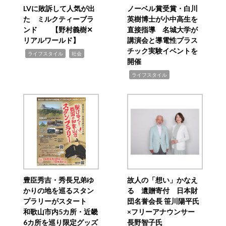
LVに敗訴して人気が出
ノーベル賞受賞・白川
た ミルクティーブラ
英樹博士が小中高生を
ンド 【野村義樹✕
直接指導 名城大学が
リアルワールド】
講演会と導電性プラス
チック実験イベントを
,
,
ライフスタイル
社会
開催
,
ライフスタイル
豊臣秀吉・秀長兄弟ゆ
故人の「想い」かなえ
かりの地を巡るスタン
る 遺贈寄付 日本財
プラリーがスタート
団名誉会長 笹川陽平氏
和歌山市内5カ所・近畿
×フリーアナウンサー
6カ所を巡り限定グッズ
長野智子氏