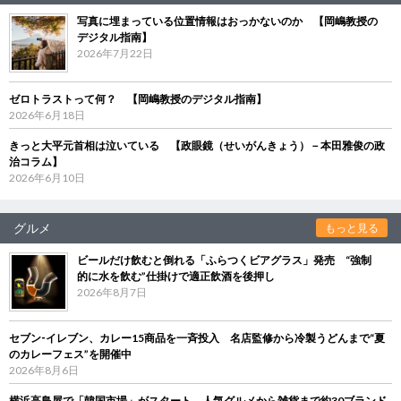
写真に埋まっている位置情報はおっかないのか 【岡嶋教授の
デジタル指南】
2026年7月22日
ゼロトラストって何？ 【岡嶋教授のデジタル指南】
2026年6月18日
きっと大平元首相は泣いている 【政眼鏡（せいがんきょう）－本田雅俊の政
治コラム】
2026年6月10日
グルメ
もっと見る
ビールだけ飲むと倒れる「ふらつくビアグラス」発売 “強制
的に水を飲む”仕掛けで適正飲酒を後押し
2026年8月7日
セブン‐イレブン、カレー15商品を一斉投入 名店監修から冷製うどんまで“夏
のカレーフェス”を開催中
2026年8月6日
横浜高島屋で「韓国市場」がスタート 人気グルメから雑貨まで約30ブランド