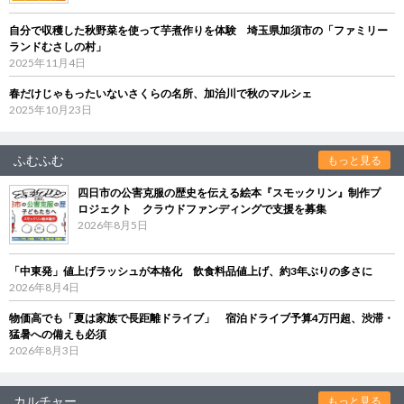
自分で収穫した秋野菜を使って芋煮作りを体験 埼玉県加須市の「ファミリー
ランドむさしの村」
2025年11月4日
春だけじゃもったいないさくらの名所、加治川で秋のマルシェ
2025年10月23日
ふむふむ
もっと見る
四日市の公害克服の歴史を伝える絵本『スモックリン』制作プ
ロジェクト クラウドファンディングで支援を募集
2026年8月5日
「中東発」値上げラッシュが本格化 飲食料品値上げ、約3年ぶりの多さに
2026年8月4日
物価高でも「夏は家族で長距離ドライブ」 宿泊ドライブ予算4万円超、渋滞・
猛暑への備えも必須
2026年8月3日
カルチャー
もっと見る