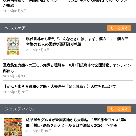
が集結
2026年8月5日
ヘルスケア
もっと見る
現代書林から新刊『こんなときには、まず、漢方！』 漢方三
考塾の15人の医師や薬剤師が執筆
2026年8月5日
重症筋無力症への正しい知識と理解を 8月8日広島市で公開講座、オンライン
配信も
2026年7月31日
【がんを生きる緩和ケア医・大橋洋平「足し算命」】天空を見上げて
2026年7月28日
フェスティバル
もっと見る
絶品屋台グルメが全国各地から大集結 “庶民派食フェス”第4
回「川口×絶品グルメビール＆日本酒祭り2026」を開催
2026年4月15日