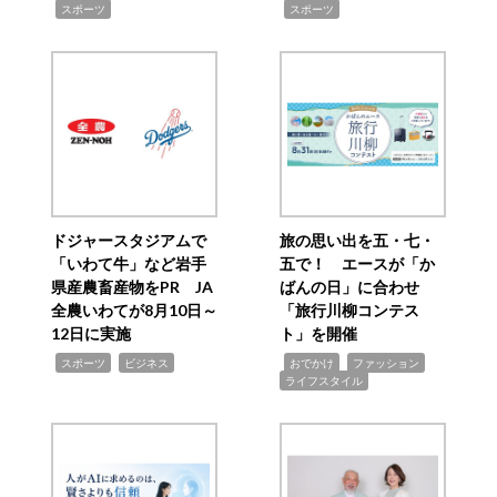
,
,
スポーツ
スポーツ
ドジャースタジアムで
旅の思い出を五・七・
「いわて牛」など岩手
五で！ エースが「か
県産農畜産物をPR JA
ばんの日」に合わせ
全農いわてが8月10日～
「旅行川柳コンテス
12日に実施
ト」を開催
,
,
,
,
,
スポーツ
ビジネス
おでかけ
ファッション
ライフスタイル