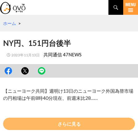
検
索
コ
ン
テ
ホーム
>
ン
ツ
NY円、151円台後半
へ
移
共同通信 47NEWS
2023年11月13日
動
【ニューヨーク共同】週明け13日のニューヨーク外国為替市場
の円相場は午前8時40分現在、前週末比28……
さらに見る