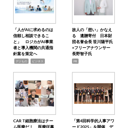
「人がAIに求めるのは
故人の「想い」かなえ
信頼し相談できるこ
る 遺贈寄付 日本財
と」 ロジカがAI事業
団名誉会長 笹川陽平氏
者と導入機関の共通指
×フリーアナウンサー
針案を策定へ
長野智子氏
,
,
デジもの
ビジネス
PR
CAR T細胞療法はチー
「第4回科学的人事アワ
ム医療だ！ 医療従事
ード2025」を開催 デ