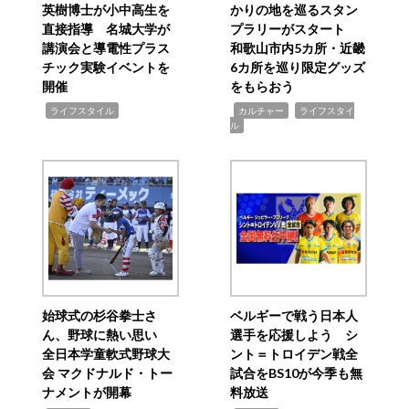
英樹博士が小中高生を
かりの地を巡るスタン
直接指導 名城大学が
プラリーがスタート
講演会と導電性プラス
和歌山市内5カ所・近畿
チック実験イベントを
6カ所を巡り限定グッズ
開催
をもらおう
,
,
,
ライフスタイル
カルチャー
ライフスタイ
ル
始球式の杉谷拳士さ
ベルギーで戦う日本人
ん、野球に熱い思い
選手を応援しよう シ
全日本学童軟式野球大
ント＝トロイデン戦全
会 マクドナルド・トー
試合をBS10が今季も無
ナメントが開幕
料放送