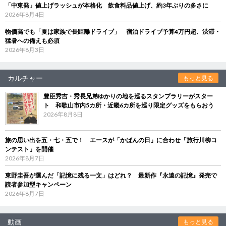
「中東発」値上げラッシュが本格化 飲食料品値上げ、約3年ぶりの多さに
2026年8月4日
物価高でも「夏は家族で長距離ドライブ」 宿泊ドライブ予算4万円超、渋滞・
猛暑への備えも必須
2026年8月3日
カルチャー
もっと見る
豊臣秀吉・秀長兄弟ゆかりの地を巡るスタンプラリーがスター
ト 和歌山市内5カ所・近畿6カ所を巡り限定グッズをもらおう
2026年8月8日
旅の思い出を五・七・五で！ エースが「かばんの日」に合わせ「旅行川柳コ
ンテスト」を開催
2026年8月7日
東野圭吾が選んだ「記憶に残る一文」はどれ？ 最新作『永遠の記憶』発売で
読者参加型キャンペーン
2026年8月7日
動画
もっと見る