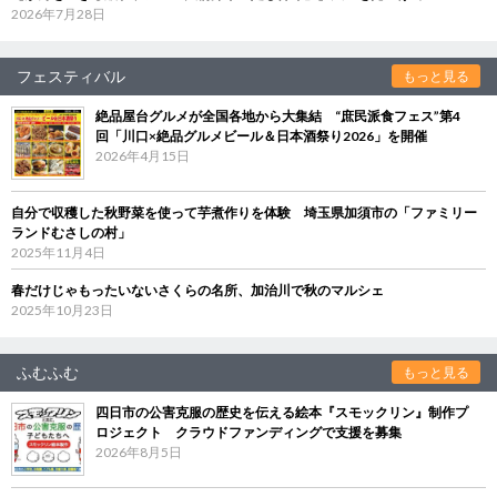
2026年7月28日
フェスティバル
もっと見る
絶品屋台グルメが全国各地から大集結 “庶民派食フェス”第4
回「川口×絶品グルメビール＆日本酒祭り2026」を開催
2026年4月15日
自分で収穫した秋野菜を使って芋煮作りを体験 埼玉県加須市の「ファミリー
ランドむさしの村」
2025年11月4日
春だけじゃもったいないさくらの名所、加治川で秋のマルシェ
2025年10月23日
ふむふむ
もっと見る
四日市の公害克服の歴史を伝える絵本『スモックリン』制作プ
ロジェクト クラウドファンディングで支援を募集
2026年8月5日