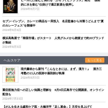
ビールだけ飲むと倒れる「ふらつくビアグラス」発売 “強制
的に水を飲む”仕掛けで適正飲酒を後押し
2026年8月7日
セブン‐イレブン、カレー15商品を一斉投入 名店監修から冷製うどんまで“夏
のカレーフェス”を開催中
2026年8月6日
横浜高島屋で「韓国市場」がスタート 人気グルメから雑貨まで約30ブランド
が集結
2026年8月5日
ヘルスケア
もっと見る
現代書林から新刊『こんなときには、まず、漢方！』 漢方三
考塾の15人の医師や薬剤師が執筆
2026年8月5日
重症筋無力症への正しい知識と理解を 8月8日広島市で公開講座、オンライン
配信も
2026年7月31日
【がんを生きる緩和ケア医・大橋洋平「足し算命」】天空を見上げて