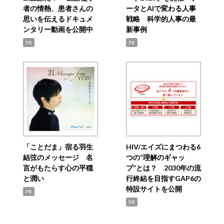
者の情熱、患者さんの
ータとAIで変わる人事
思いを伝えるドキュメ
戦略 科学的人事の最
ンタリー動画を公開中
新事例
PR
PR
「ことだま」宿る羽生
HIV/エイズにまつわる6
結弦のメッセージ 名
つの“理解のギャッ
言がもたらす心の平穏
プ”とは？ 2030年の流
と潤い
行終結を目指すGAP6の
特設サイトを公開
PR
PR