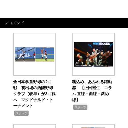
レコメンド
全日本学童野球の2回
魂込め、あふれる躍動
戦 初出場の西陵野球
感 【正田裕生 コラ
クラブ（岐阜）が3回戦
ム 直線・曲線・斜め
へ マクドナルド・ト
線】
ーナメント
,
スポーツ
,
スポーツ