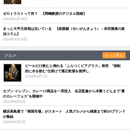
ゼロトラストって何？ 【岡嶋教授のデジタル指南】
2026年6月18日
きっと大平元首相は泣いている 【政眼鏡（せいがんきょう）－本田雅俊の政
治コラム】
2026年6月10日
グルメ
もっと見る
ビールだけ飲むと倒れる「ふらつくビアグラス」発売 “強制
的に水を飲む”仕掛けで適正飲酒を後押し
2026年8月7日
セブン‐イレブン、カレー15商品を一斉投入 名店監修から冷製うどんまで“夏
のカレーフェス”を開催中
2026年8月6日
横浜高島屋で「韓国市場」がスタート 人気グルメから雑貨まで約30ブランド
が集結
2026年8月5日