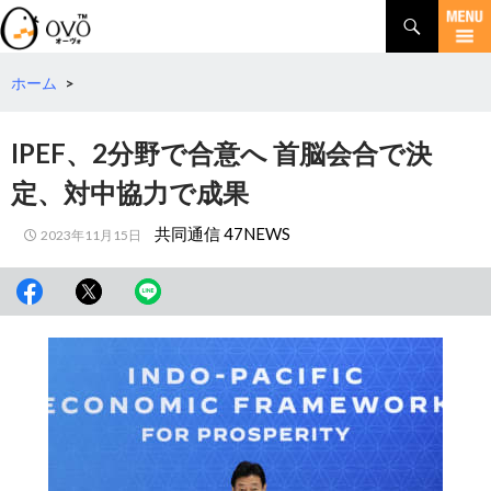
検
索
コ
ン
テ
ホーム
>
ン
ツ
IPEF、2分野で合意へ 首脳会合で決
へ
移
定、対中協力で成果
動
共同通信 47NEWS
2023年11月15日