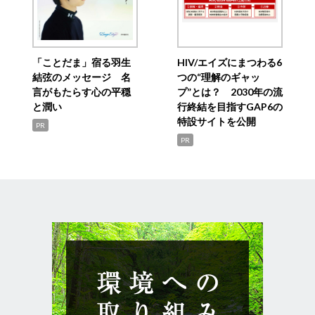
「ことだま」宿る羽生
HIV/エイズにまつわる6
結弦のメッセージ 名
つの“理解のギャッ
言がもたらす心の平穏
プ”とは？ 2030年の流
と潤い
行終結を目指すGAP6の
特設サイトを公開
PR
PR