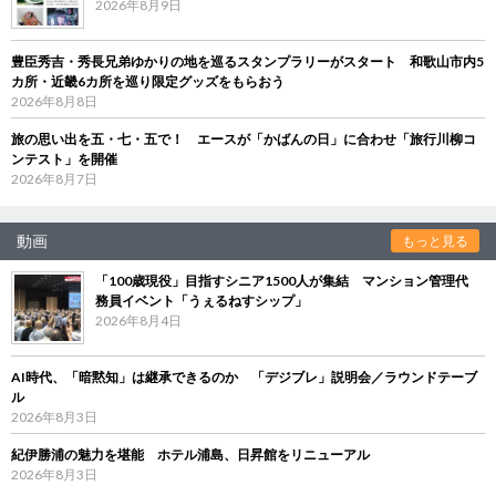
2026年8月9日
豊臣秀吉・秀長兄弟ゆかりの地を巡るスタンプラリーがスタート 和歌山市内5
カ所・近畿6カ所を巡り限定グッズをもらおう
2026年8月8日
旅の思い出を五・七・五で！ エースが「かばんの日」に合わせ「旅行川柳コ
ンテスト」を開催
2026年8月7日
動画
もっと見る
「100歳現役」目指すシニア1500人が集結 マンション管理代
務員イベント「うぇるねすシップ」
2026年8月4日
AI時代、「暗黙知」は継承できるのか 「デジブレ」説明会／ラウンドテーブ
ル
2026年8月3日
紀伊勝浦の魅力を堪能 ホテル浦島、日昇館をリニューアル
2026年8月3日