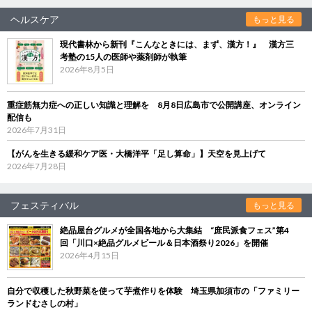
ヘルスケア
もっと見る
現代書林から新刊『こんなときには、まず、漢方！』 漢方三
考塾の15人の医師や薬剤師が執筆
2026年8月5日
重症筋無力症への正しい知識と理解を 8月8日広島市で公開講座、オンライン
配信も
2026年7月31日
【がんを生きる緩和ケア医・大橋洋平「足し算命」】天空を見上げて
2026年7月28日
フェスティバル
もっと見る
絶品屋台グルメが全国各地から大集結 “庶民派食フェス”第4
回「川口×絶品グルメビール＆日本酒祭り2026」を開催
2026年4月15日
自分で収穫した秋野菜を使って芋煮作りを体験 埼玉県加須市の「ファミリー
ランドむさしの村」