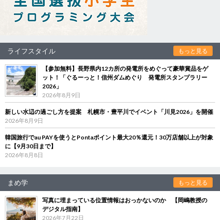
ライフスタイル
もっと見る
【参加無料】長野県内12カ所の発電所をめぐって豪華賞品をゲ
ット！「ぐるーっと！信州ダムめぐり 発電所スタンプラリー
2026」
2026年8月9日
新しい水辺の過ごし方を提案 札幌市・豊平川でイベント「川見2026」を開催
2026年8月9日
韓国旅行でau PAYを使うとPontaポイント最大20％還元！30万店舗以上が対象
に【9月30日まで】
2026年8月8日
まめ学
もっと見る
写真に埋まっている位置情報はおっかないのか 【岡嶋教授の
デジタル指南】
2026年7月22日