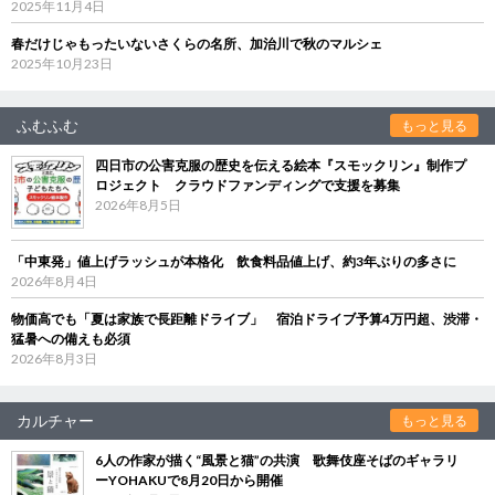
2025年11月4日
春だけじゃもったいないさくらの名所、加治川で秋のマルシェ
2025年10月23日
ふむふむ
もっと見る
四日市の公害克服の歴史を伝える絵本『スモックリン』制作プ
ロジェクト クラウドファンディングで支援を募集
2026年8月5日
「中東発」値上げラッシュが本格化 飲食料品値上げ、約3年ぶりの多さに
2026年8月4日
物価高でも「夏は家族で長距離ドライブ」 宿泊ドライブ予算4万円超、渋滞・
猛暑への備えも必須
2026年8月3日
カルチャー
もっと見る
6人の作家が描く“風景と猫”の共演 歌舞伎座そばのギャラリ
ーYOHAKUで8月20日から開催