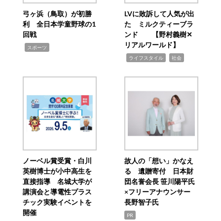
弓ヶ浜（鳥取）が初勝
LVに敗訴して人気が出
利 全日本学童野球の1
た ミルクティーブラ
回戦
ンド 【野村義樹✕
リアルワールド】
,
スポーツ
,
,
ライフスタイル
社会
ノーベル賞受賞・白川
故人の「想い」かなえ
英樹博士が小中高生を
る 遺贈寄付 日本財
直接指導 名城大学が
団名誉会長 笹川陽平氏
講演会と導電性プラス
×フリーアナウンサー
チック実験イベントを
長野智子氏
開催
PR