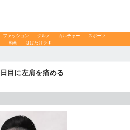
ファッション
グルメ
カルチャー
スポーツ
ス
動画
はばたけラボ
3日目に左肩を痛める