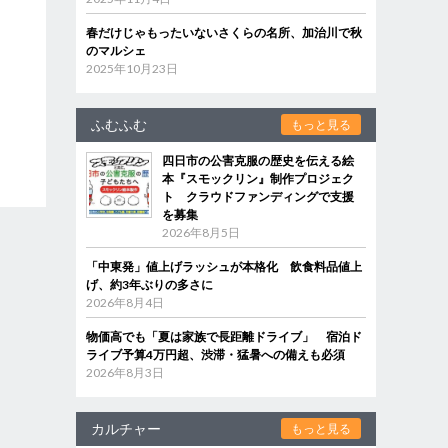
春だけじゃもったいないさくらの名所、加治川で秋
のマルシェ
2025年10月23日
ふむふむ
もっと見る
四日市の公害克服の歴史を伝える絵
本『スモックリン』制作プロジェク
ト クラウドファンディングで支援
を募集
2026年8月5日
「中東発」値上げラッシュが本格化 飲食料品値上
げ、約3年ぶりの多さに
2026年8月4日
物価高でも「夏は家族で長距離ドライブ」 宿泊ド
ライブ予算4万円超、渋滞・猛暑への備えも必須
2026年8月3日
カルチャー
もっと見る