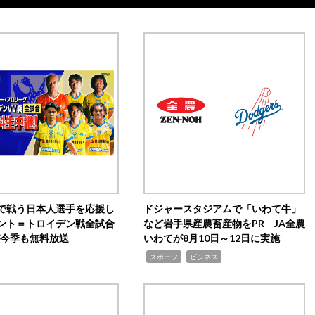
で戦う日本人選手を応援し
ドジャースタジアムで「いわて牛」
ント＝トロイデン戦全試合
など岩手県産農畜産物をPR JA全農
0が今季も無料放送
いわてが8月10日～12日に実施
,
,
スポーツ
ビジネス