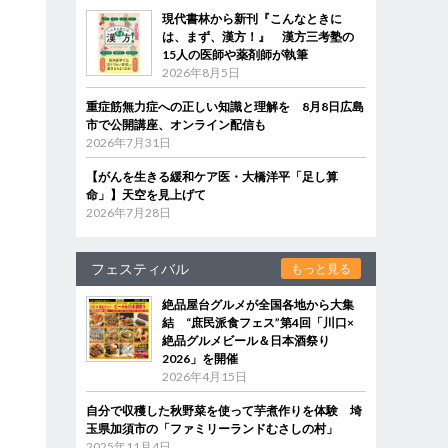
現代書林から新刊『こんなときに
は、まず、漢方！』 漢方三考塾の
15人の医師や薬剤師が執筆
2026年8月5日
重症筋無力症への正しい知識と理解を 8月8日広島
市で公開講座、オンライン配信も
2026年7月31日
【がんを生きる緩和ケア医・大橋洋平「足し算
命」】天空を見上げて
2026年7月28日
フェスティバル
もっと見る
絶品屋台グルメが全国各地から大集
結 “庶民派食フェス”第4回「川口×
絶品グルメビール＆日本酒祭り
2026」を開催
2026年4月15日
自分で収穫した秋野菜を使って芋煮作りを体験 埼
玉県加須市の「ファミリーランドむさしの村」
2025年11月4日