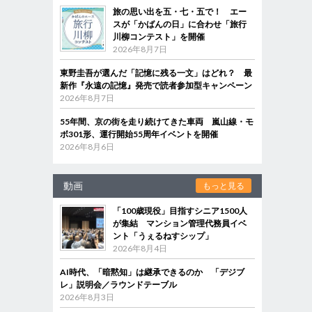
旅の思い出を五・七・五で！ エー
スが「かばんの日」に合わせ「旅行
川柳コンテスト」を開催
2026年8月7日
東野圭吾が選んだ「記憶に残る一文」はどれ？ 最
新作『永遠の記憶』発売で読者参加型キャンペーン
2026年8月7日
55年間、京の街を走り続けてきた車両 嵐山線・モ
ボ301形、運行開始55周年イベントを開催
2026年8月6日
動画
もっと見る
「100歳現役」目指すシニア1500人
が集結 マンション管理代務員イベ
ント「うぇるねすシップ」
2026年8月4日
AI時代、「暗黙知」は継承できるのか 「デジブ
レ」説明会／ラウンドテーブル
2026年8月3日