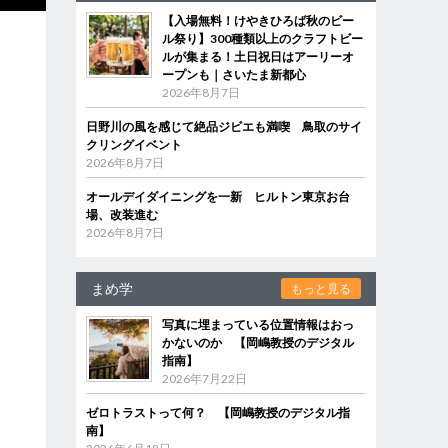
【入場無料！けやきひろば秋のビー
ル祭り】300種類以上のクラフトビー
ルが集まる！土日祝日はアーリーオ
ープンも｜さいたま新都心
2026年8月7日
日野川の風を感じて絶品ジビエも満喫 鳥取のサイ
クリングイベント
2026年8月7日
オールデイダイニングを一新 ヒルトン東京お台
場、改装進む
2026年8月7日
まめ学
もっと見る
写真に埋まっている位置情報はおっ
かないのか 【岡嶋教授のデジタル
指南】
2026年7月22日
ゼロトラストって何？ 【岡嶋教授のデジタル指
南】