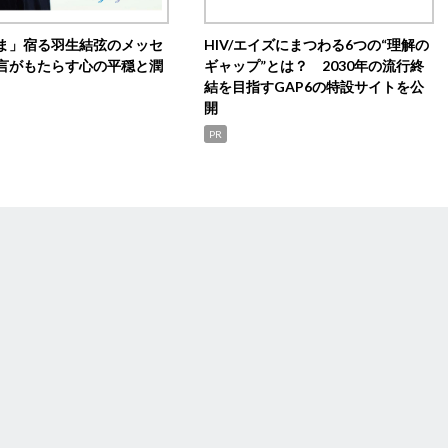
ま」宿る羽生結弦のメッセ
HIV/エイズにまつわる6つの“理解の
言がもたらす心の平穏と潤
ギャップ”とは？ 2030年の流行終
結を目指すGAP6の特設サイトを公
開
PR