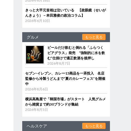
2026年6月18日
きっと大平元首相は泣いている 【政眼鏡（せいが
んきょう）－本田雅俊の政治コラム】
2026年6月10日
グルメ
もっと見る
ビールだけ飲むと倒れる「ふらつく
ビアグラス」発売 “強制的に水を飲
む”仕掛けで適正飲酒を後押し
2026年8月7日
セブン‐イレブン、カレー15商品を一斉投入 名店
監修から冷製うどんまで“夏のカレーフェス”を開催
中
2026年8月6日
横浜高島屋で「韓国市場」がスタート 人気グルメ
から雑貨まで約30ブランドが集結
2026年8月5日
ヘルスケア
もっと見る