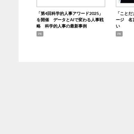
「第4回科学的人事アワード2025」
「ことだ
を開催 データとAIで変わる人事戦
ージ 名
略 科学的人事の最新事例
い
PR
PR