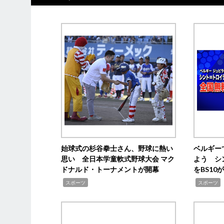
始球式の杉谷拳士さん、野球に熱い
ベルギー
思い 全日本学童軟式野球大会 マク
よう シ
ドナルド・トーナメントが開幕
をBS1
,
,
スポーツ
スポーツ