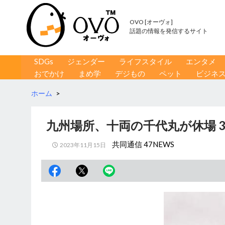
OVO [オーヴォ]
話題の情報を発信するサイト
コンテンツへ移動
検
SDGs
ジェンダー
ライフスタイル
エンタメ
索
おでかけ
まめ学
デジもの
ペット
ビジネ
ホーム
>
九州場所、十両の千代丸が休場 
共同通信 47NEWS
2023年11月15日