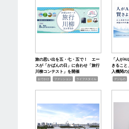
旅の思い出を五・七・五で！ エー
「人がA
スが「かばんの日」に合わせ「旅行
きること
川柳コンテスト」を開催
入機関の
,
,
,
,
,
おでかけ
ファッション
ライフスタイル
デジもの