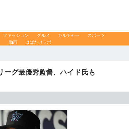
ファッション
グルメ
カルチャー
スポーツ
ス
動画
はばたけラボ
リーグ最優秀監督、ハイド氏も