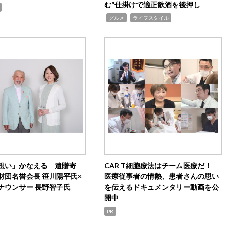
む”仕掛けで適正飲酒を後押し
,
,
グルメ
ライフスタイル
想い」かなえる 遺贈寄
CAR T細胞療法はチーム医療だ！
財団名誉会長 笹川陽平氏×
医療従事者の情熱、患者さんの思い
ナウンサー 長野智子氏
を伝えるドキュメンタリー動画を公
開中
PR