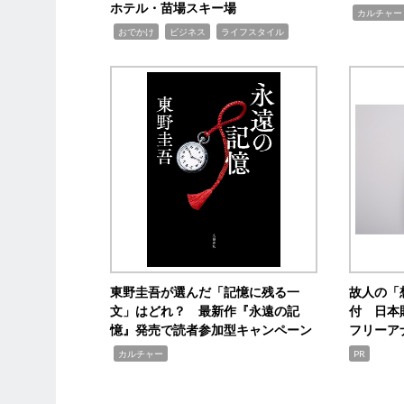
ホテル・苗場スキー場
,
カルチャー
,
,
,
おでかけ
ビジネス
ライフスタイル
東野圭吾が選んだ「記憶に残る一
故人の「
文」はどれ？ 最新作『永遠の記
付 日本
憶』発売で読者参加型キャンペーン
フリーア
,
カルチャー
PR