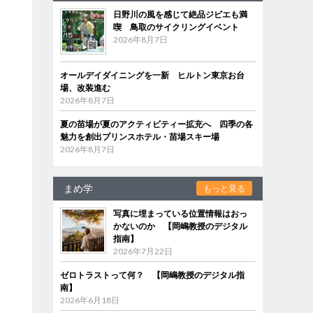
日野川の風を感じて絶品ジビエも満
喫 鳥取のサイクリングイベント
2026年8月7日
オールデイダイニングを一新 ヒルトン東京お台
場、改装進む
2026年8月7日
夏の苗場が夏のアクティビティー拡充へ 四季の各
魅力を創出プリンスホテル・苗場スキー場
2026年8月7日
まめ学
もっと見る
写真に埋まっている位置情報はおっ
かないのか 【岡嶋教授のデジタル
指南】
2026年7月22日
ゼロトラストって何？ 【岡嶋教授のデジタル指
南】
2026年6月18日