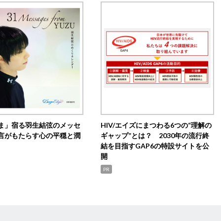
ま」宿る羽生結弦のメッセ
HIV/エイズにまつわる6つの“理解の
言がもたらす心の平穏と潤
ギャップ”とは？ 2030年の流行終
結を目指すGAP6の特設サイトを公
開
PR