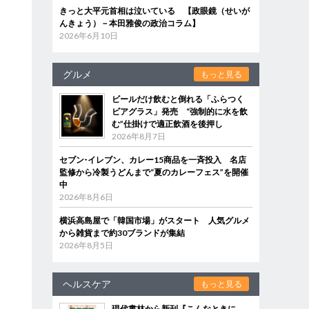
きっと大平元首相は泣いている 【政眼鏡（せいが
んきょう）－本田雅俊の政治コラム】
2026年6月10日
グルメ
もっと見る
ビールだけ飲むと倒れる「ふらつく
ビアグラス」発売 “強制的に水を飲
む”仕掛けで適正飲酒を後押し
2026年8月7日
セブン‐イレブン、カレー15商品を一斉投入 名店
監修から冷製うどんまで“夏のカレーフェス”を開催
中
2026年8月6日
横浜高島屋で「韓国市場」がスタート 人気グルメ
から雑貨まで約30ブランドが集結
2026年8月5日
ヘルスケア
もっと見る
現代書林から新刊『こんなときに