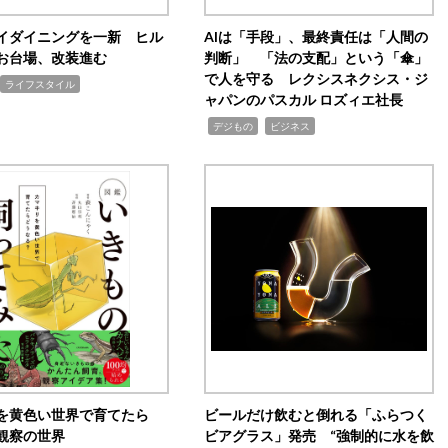
イダイニングを一新 ヒル
AIは「手段」、最終責任は「人間の
お台場、改装進む
判断」 「法の支配」という「傘」
で人を守る レクシスネクシス・ジ
ライフスタイル
ャパンのパスカル ロズィエ社長
,
,
デジもの
ビジネス
を黄色い世界で育てたら
ビールだけ飲むと倒れる「ふらつく
観察の世界
ビアグラス」発売 “強制的に水を飲