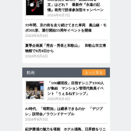
文」はどれ？ 最新作『永遠の記
憶』発売で読者参加型キャンペーン
2026年8月7日
55年間、京の街を走り続けてきた車両 嵐山線・モ
ボ301形、運行開始55周年イベントを開催
2026年8月6日
夏季企画展「秀吉・秀長と和歌山」 和歌山市立博
物館で8月8日から
2026年8月6日
動画
もっと見る
「100歳現役」目指すシニア1500人
が集結 マンション管理代務員イベ
ント「うぇるねすシップ」
2026年8月4日
AI時代、「暗黙知」は継承できるのか 「デジブ
レ」説明会／ラウンドテーブル
2026年8月3日
紀伊勝浦の魅力を堪能 ホテル浦島、日昇館をリニ