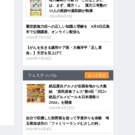
は、まず、漢方！』 漢方三考塾の
15人の医師や薬剤師が執筆
2026年8月5日
重症筋無力症への正しい知識と理解を 8月8日広島
市で公開講座、オンライン配信も
2026年7月31日
【がんを生きる緩和ケア医・大橋洋平「足し算
命」】天空を見上げて
2026年7月28日
フェスティバル
もっと見る
絶品屋台グルメが全国各地から大集
結 “庶民派食フェス”第4回「川口×
絶品グルメビール＆日本酒祭り
2026」を開催
2026年4月15日
自分で収穫した秋野菜を使って芋煮作りを体験 埼
玉県加須市の「ファミリーランドむさしの村」
2025年11月4日