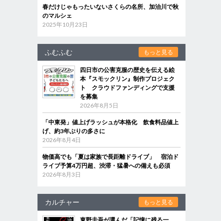
春だけじゃもったいないさくらの名所、加治川で秋
のマルシェ
2025年10月23日
ふむふむ
もっと見る
四日市の公害克服の歴史を伝える絵
本『スモックリン』制作プロジェク
ト クラウドファンディングで支援
を募集
2026年8月5日
「中東発」値上げラッシュが本格化 飲食料品値上
げ、約3年ぶりの多さに
2026年8月4日
物価高でも「夏は家族で長距離ドライブ」 宿泊ド
ライブ予算4万円超、渋滞・猛暑への備えも必須
2026年8月3日
カルチャー
もっと見る
東野圭吾が選んだ「記憶に残る一