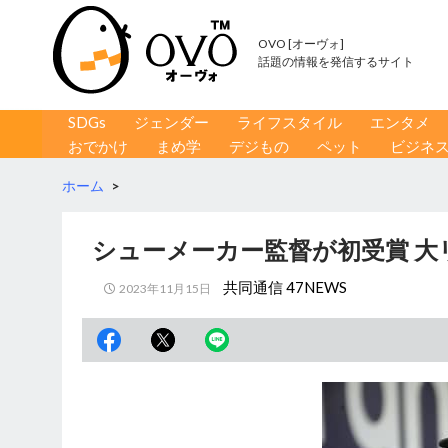
OVO [オーヴォ]
話題の情報を発信するサイト
コンテンツへ移動
検
SDGs
ジェンダー
ライフスタイル
エンタメ
索
おでかけ
まめ学
デジもの
ペット
ビジネ
ホーム
>
シューメーカー監督が初受賞 大
共同通信 47NEWS
2023年11月15日