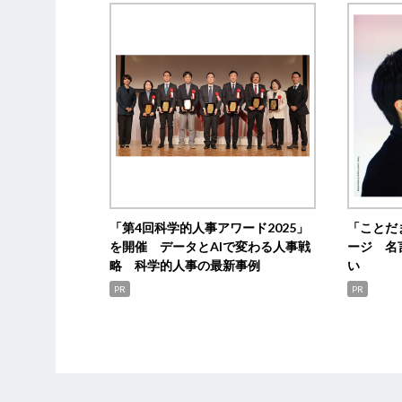
「第4回科学的人事アワード2025」
「ことだ
を開催 データとAIで変わる人事戦
ージ 名
略 科学的人事の最新事例
い
PR
PR