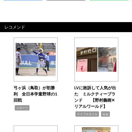
レコメンド
弓ヶ浜（鳥取）が初勝
LVに敗訴して人気が出
利 全日本学童野球の1
た ミルクティーブラ
回戦
ンド 【野村義樹✕
リアルワールド】
,
スポーツ
,
,
ライフスタイル
社会