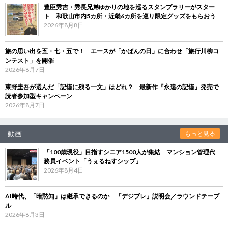
豊臣秀吉・秀長兄弟ゆかりの地を巡るスタンプラリーがスター
ト 和歌山市内5カ所・近畿6カ所を巡り限定グッズをもらおう
2026年8月8日
旅の思い出を五・七・五で！ エースが「かばんの日」に合わせ「旅行川柳コ
ンテスト」を開催
2026年8月7日
東野圭吾が選んだ「記憶に残る一文」はどれ？ 最新作『永遠の記憶』発売で
読者参加型キャンペーン
2026年8月7日
動画
もっと見る
「100歳現役」目指すシニア1500人が集結 マンション管理代
務員イベント「うぇるねすシップ」
2026年8月4日
AI時代、「暗黙知」は継承できるのか 「デジブレ」説明会／ラウンドテーブ
ル
2026年8月3日