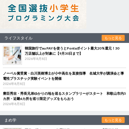
ライフスタイル
もっと見る
韓国旅行でau PAYを使うとPontaポイント最大20％還元！30
万店舗以上が対象に【9月30日まで】
2026年8月8日
ノーベル賞受賞・白川英樹博士が小中高生を直接指導 名城大学が講演会と導
電性プラスチック実験イベントを開催
2026年8月8日
豊臣秀吉・秀長兄弟ゆかりの地を巡るスタンプラリーがスタート 和歌山市内5
カ所・近畿6カ所を巡り限定グッズをもらおう
2026年8月8日
まめ学
もっと見る