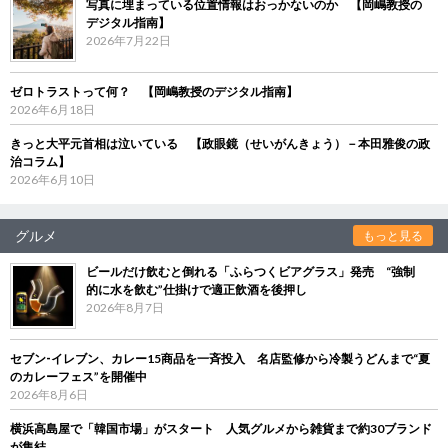
写真に埋まっている位置情報はおっかないのか 【岡嶋教授の
デジタル指南】
2026年7月22日
ゼロトラストって何？ 【岡嶋教授のデジタル指南】
2026年6月18日
きっと大平元首相は泣いている 【政眼鏡（せいがんきょう）－本田雅俊の政
治コラム】
2026年6月10日
グルメ
もっと見る
ビールだけ飲むと倒れる「ふらつくビアグラス」発売 “強制
的に水を飲む”仕掛けで適正飲酒を後押し
2026年8月7日
セブン‐イレブン、カレー15商品を一斉投入 名店監修から冷製うどんまで“夏
のカレーフェス”を開催中
2026年8月6日
横浜高島屋で「韓国市場」がスタート 人気グルメから雑貨まで約30ブランド
が集結