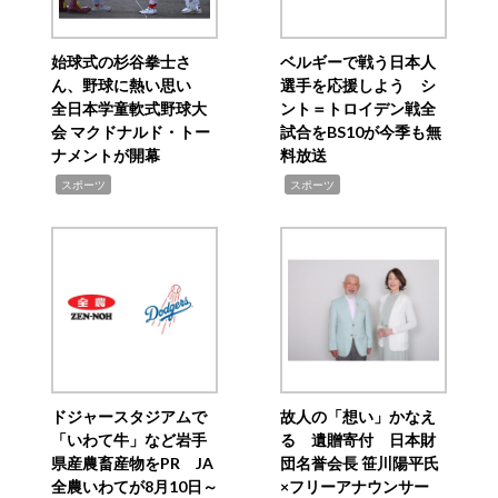
始球式の杉谷拳士さ
ベルギーで戦う日本人
ん、野球に熱い思い
選手を応援しよう シ
全日本学童軟式野球大
ント＝トロイデン戦全
会 マクドナルド・トー
試合をBS10が今季も無
ナメントが開幕
料放送
,
,
スポーツ
スポーツ
ドジャースタジアムで
故人の「想い」かなえ
「いわて牛」など岩手
る 遺贈寄付 日本財
県産農畜産物をPR JA
団名誉会長 笹川陽平氏
全農いわてが8月10日～
×フリーアナウンサー