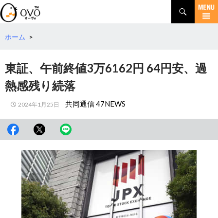
検
索
コ
ン
テ
ホーム
>
ン
ツ
東証、午前終値3万6162円 64円安、過
へ
移
熱感残り続落
動
共同通信 47NEWS
2024年1月25日