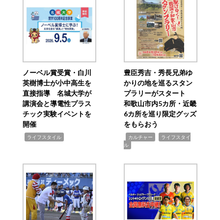
ノーベル賞受賞・白川
豊臣秀吉・秀長兄弟ゆ
英樹博士が小中高生を
かりの地を巡るスタン
直接指導 名城大学が
プラリーがスタート
講演会と導電性プラス
和歌山市内5カ所・近畿
チック実験イベントを
6カ所を巡り限定グッズ
開催
をもらおう
,
,
,
ライフスタイル
カルチャー
ライフスタイ
ル