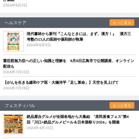
2026年8月5日
ヘルスケア
もっと見る
現代書林から新刊『こんなときには、まず、漢方！』 漢方三
考塾の15人の医師や薬剤師が執筆
2026年8月5日
重症筋無力症への正しい知識と理解を 8月8日広島市で公開講座、オンライン
配信も
2026年7月31日
【がんを生きる緩和ケア医・大橋洋平「足し算命」】天空を見上げて
2026年7月28日
フェスティバル
もっと見る
絶品屋台グルメが全国各地から大集結 “庶民派食フェス”第4
回「川口×絶品グルメビール＆日本酒祭り2026」を開催
2026年4月15日