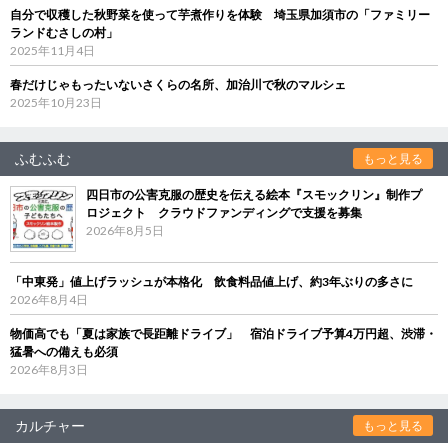
自分で収穫した秋野菜を使って芋煮作りを体験 埼玉県加須市の「ファミリー
ランドむさしの村」
2025年11月4日
春だけじゃもったいないさくらの名所、加治川で秋のマルシェ
2025年10月23日
ふむふむ
もっと見る
四日市の公害克服の歴史を伝える絵本『スモックリン』制作プ
ロジェクト クラウドファンディングで支援を募集
2026年8月5日
「中東発」値上げラッシュが本格化 飲食料品値上げ、約3年ぶりの多さに
2026年8月4日
物価高でも「夏は家族で長距離ドライブ」 宿泊ドライブ予算4万円超、渋滞・
猛暑への備えも必須
2026年8月3日
カルチャー
もっと見る