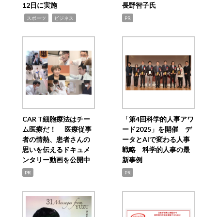
12日に実施
長野智子氏
,
,
スポーツ
ビジネス
PR
CAR T細胞療法はチー
「第4回科学的人事アワ
ム医療だ！ 医療従事
ード2025」を開催 デ
者の情熱、患者さんの
ータとAIで変わる人事
思いを伝えるドキュメ
戦略 科学的人事の最
ンタリー動画を公開中
新事例
PR
PR