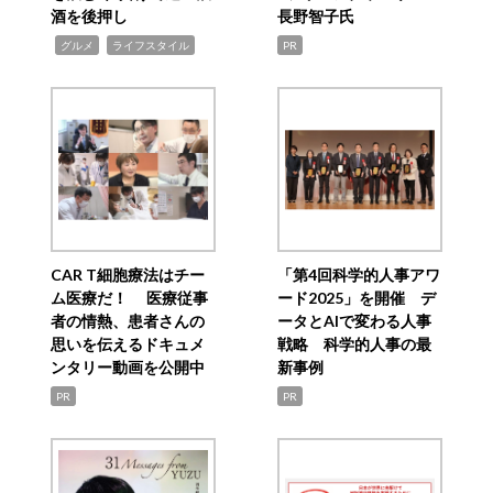
酒を後押し
長野智子氏
,
,
グルメ
ライフスタイル
PR
CAR T細胞療法はチー
「第4回科学的人事アワ
ム医療だ！ 医療従事
ード2025」を開催 デ
者の情熱、患者さんの
ータとAIで変わる人事
思いを伝えるドキュメ
戦略 科学的人事の最
ンタリー動画を公開中
新事例
PR
PR