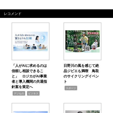
レコメンド
「人がAIに求めるのは
日野川の風を感じて絶
信頼し相談できるこ
品ジビエも満喫 鳥取
と」 ロジカがAI事業
のサイクリングイベン
者と導入機関の共通指
ト
針案を策定へ
,
スポーツ
,
,
デジもの
ビジネス