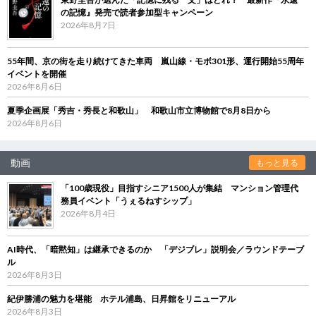
の記憶』発売で読者参加型キャンペーン
2026年8月7日
55年間、京の街を走り続けてきた車両 嵐山線・モボ301形、運行開始55周年
イベントを開催
2026年8月6日
夏季企画展「秀吉・秀長と和歌山」 和歌山市立博物館で8月8日から
2026年8月6日
動画
もっと見る
「100歳現役」目指すシニア1500人が集結 マンション管理代
務員イベント「うぇるねすシップ」
2026年8月4日
AI時代、「暗黙知」は継承できるのか 「デジブレ」説明会／ラウンドテーブ
ル
2026年8月3日
紀伊勝浦の魅力を堪能 ホテル浦島、日昇館をリニューアル
2026年8月3日