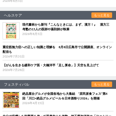
2026年8月5日
ヘルスケア
もっと見る
現代書林から新刊『こんなときには、まず、漢方！』 漢方三
考塾の15人の医師や薬剤師が執筆
2026年8月5日
重症筋無力症への正しい知識と理解を 8月8日広島市で公開講座、オンライン
配信も
2026年7月31日
【がんを生きる緩和ケア医・大橋洋平「足し算命」】天空を見上げて
2026年7月28日
フェスティバル
もっと見る
絶品屋台グルメが全国各地から大集結 “庶民派食フェス”第4
回「川口×絶品グルメビール＆日本酒祭り2026」を開催
2026年4月15日