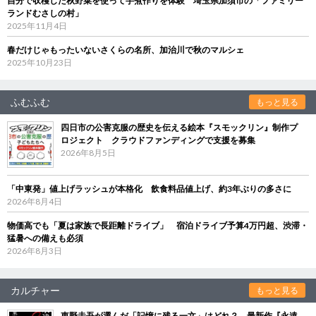
自分で収穫した秋野菜を使って芋煮作りを体験 埼玉県加須市の「ファミリー
ランドむさしの村」
2025年11月4日
春だけじゃもったいないさくらの名所、加治川で秋のマルシェ
2025年10月23日
ふむふむ
もっと見る
四日市の公害克服の歴史を伝える絵本『スモックリン』制作プ
ロジェクト クラウドファンディングで支援を募集
2026年8月5日
「中東発」値上げラッシュが本格化 飲食料品値上げ、約3年ぶりの多さに
2026年8月4日
物価高でも「夏は家族で長距離ドライブ」 宿泊ドライブ予算4万円超、渋滞・
猛暑への備えも必須
2026年8月3日
カルチャー
もっと見る
東野圭吾が選んだ「記憶に残る一文」はどれ？ 最新作『永遠