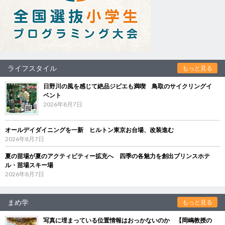
ライフスタイル
もっと見る
日野川の風を感じて絶品ジビエも満喫 鳥取のサイクリングイ
ベント
2026年8月7日
オールデイダイニングを一新 ヒルトン東京お台場、改装進む
2026年8月7日
夏の苗場が夏のアクティビティー拡充へ 四季の各魅力を創出プリンスホテ
ル・苗場スキー場
2026年8月7日
まめ学
もっと見る
写真に埋まっている位置情報はおっかないのか 【岡嶋教授の