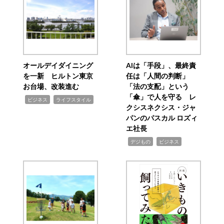
オールデイダイニング
AIは「手段」、最終責
を一新 ヒルトン東京
任は「人間の判断」
お台場、改装進む
「法の支配」という
「傘」で人を守る レ
,
,
ビジネス
ライフスタイル
クシスネクシス・ジャ
パンのパスカル ロズィ
エ社長
,
,
デジもの
ビジネス