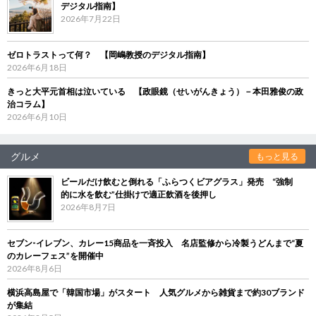
デジタル指南】
2026年7月22日
ゼロトラストって何？ 【岡嶋教授のデジタル指南】
2026年6月18日
きっと大平元首相は泣いている 【政眼鏡（せいがんきょう）－本田雅俊の政
治コラム】
2026年6月10日
グルメ
もっと見る
ビールだけ飲むと倒れる「ふらつくビアグラス」発売 “強制
的に水を飲む”仕掛けで適正飲酒を後押し
2026年8月7日
セブン‐イレブン、カレー15商品を一斉投入 名店監修から冷製うどんまで“夏
のカレーフェス”を開催中
2026年8月6日
横浜高島屋で「韓国市場」がスタート 人気グルメから雑貨まで約30ブランド
が集結