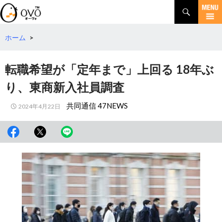
検
索
コ
ン
テ
ホーム
>
ン
ツ
転職希望が「定年まで」上回る 18年ぶ
へ
移
り、東商新入社員調査
動
共同通信 47NEWS
2024年4月22日