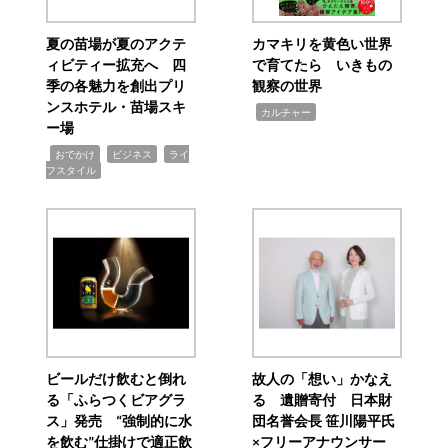
夏の苗場が夏のアクテ
カマキリを黄色い世界
ィビティー拡充へ 四
で育てたら いきもの
季の各魅力を創出プリ
観察の世界
ンスホテル・苗場スキ
,
カルチャー
ー場
,
,
,
おでかけ
ビジネス
ライ
フスタイル
ビールだけ飲むと倒れ
故人の「想い」かなえ
る「ふらつくビアグラ
る 遺贈寄付 日本財
ス」発売 “強制的に水
団名誉会長 笹川陽平氏
を飲む”仕掛けで適正飲
×フリーアナウンサー