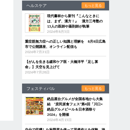
ヘルスケア
もっと見る
現代書林から新刊『こんなときに
は、まず、漢方！』 漢方三考塾の
15人の医師や薬剤師が執筆
2026年8月5日
重症筋無力症への正しい知識と理解を 8月8日広島
市で公開講座、オンライン配信も
2026年7月31日
【がんを生きる緩和ケア医・大橋洋平「足し算
命」】天空を見上げて
2026年7月28日
フェスティバル
もっと見る
絶品屋台グルメが全国各地から大集
結 “庶民派食フェス”第4回「川口×
絶品グルメビール＆日本酒祭り
2026」を開催
2026年4月15日
自分で収穫した秋野菜を使って芋煮作りを体験 埼