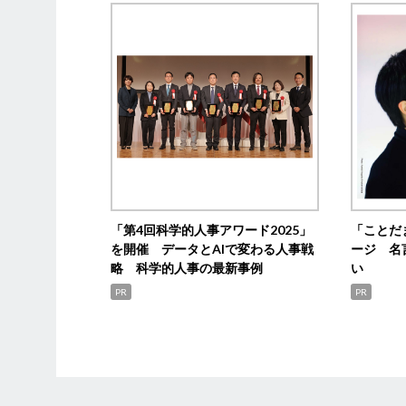
「第4回科学的人事アワード2025」
「ことだ
を開催 データとAIで変わる人事戦
ージ 名
略 科学的人事の最新事例
い
PR
PR