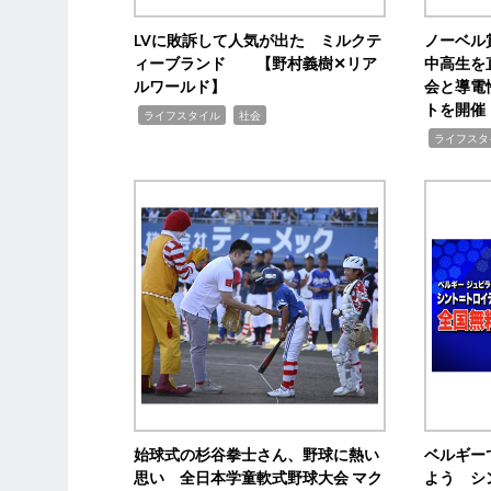
LVに敗訴して人気が出た ミルクテ
ノーベル
ィーブランド 【野村義樹✕リア
中高生を
ルワールド】
会と導電
トを開催
,
,
ライフスタイル
社会
,
ライフスタ
始球式の杉谷拳士さん、野球に熱い
ベルギー
思い 全日本学童軟式野球大会 マク
よう シ