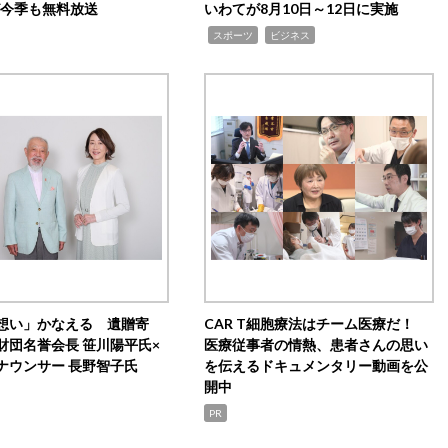
0が今季も無料放送
いわてが8月10日～12日に実施
,
,
スポーツ
ビジネス
想い」かなえる 遺贈寄
CAR T細胞療法はチーム医療だ！
財団名誉会長 笹川陽平氏×
医療従事者の情熱、患者さんの思い
ナウンサー 長野智子氏
を伝えるドキュメンタリー動画を公
開中
PR