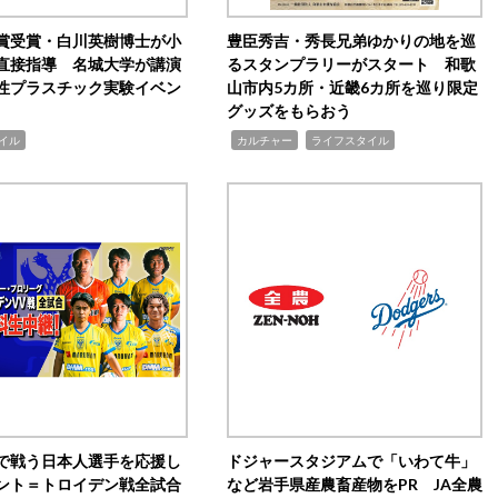
賞受賞・白川英樹博士が小
豊臣秀吉・秀長兄弟ゆかりの地を巡
直接指導 名城大学が講演
るスタンプラリーがスタート 和歌
性プラスチック実験イベン
山市内5カ所・近畿6カ所を巡り限定
グッズをもらおう
,
,
イル
カルチャー
ライフスタイル
で戦う日本人選手を応援し
ドジャースタジアムで「いわて牛」
ント＝トロイデン戦全試合
など岩手県産農畜産物をPR JA全農