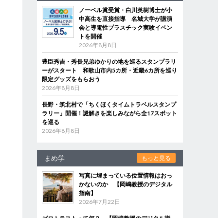
ノーベル賞受賞・白川英樹博士が小
中高生を直接指導 名城大学が講演
会と導電性プラスチック実験イベン
トを開催
2026年8月8日
豊臣秀吉・秀長兄弟ゆかりの地を巡るスタンプラリ
ーがスタート 和歌山市内5カ所・近畿6カ所を巡り
限定グッズをもらおう
2026年8月8日
長野・筑北村で「ちくほくタイムトラベルスタンプ
ラリー」開催！謎解きを楽しみながら全17スポット
を巡る
2026年8月8日
まめ学
もっと見る
写真に埋まっている位置情報はおっ
かないのか 【岡嶋教授のデジタル
指南】
2026年7月22日