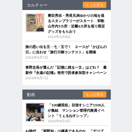
カルチャー
もっと見る
豊臣秀吉・秀長兄弟ゆかりの地を巡
るスタンプラリーがスタート 和歌
山市内5カ所・近畿6カ所を巡り限定
グッズをもらおう
2026年8月8日
旅の思い出を五・七・五で！ エースが「かばんの
日」に合わせ「旅行川柳コンテスト」を開催
2026年8月7日
東野圭吾が選んだ「記憶に残る一文」はどれ？ 最
新作『永遠の記憶』発売で読者参加型キャンペーン
2026年8月7日
動画
もっと見る
「100歳現役」目指すシニア1500人
が集結 マンション管理代務員イベ
ント「うぇるねすシップ」
2026年8月4日
AI時代、「暗黙知」は継承できるのか 「デジブ