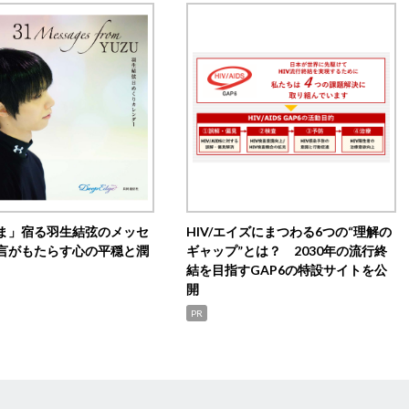
ま」宿る羽生結弦のメッセ
HIV/エイズにまつわる6つの“理解の
言がもたらす心の平穏と潤
ギャップ”とは？ 2030年の流行終
結を目指すGAP6の特設サイトを公
開
PR