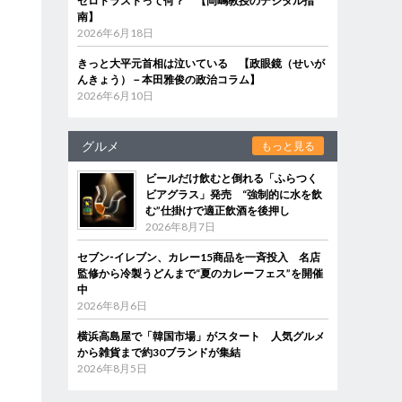
ゼロトラストって何？ 【岡嶋教授のデジタル指
南】
2026年6月18日
きっと大平元首相は泣いている 【政眼鏡（せいが
んきょう）－本田雅俊の政治コラム】
2026年6月10日
グルメ
もっと見る
ビールだけ飲むと倒れる「ふらつく
ビアグラス」発売 “強制的に水を飲
む”仕掛けで適正飲酒を後押し
2026年8月7日
セブン‐イレブン、カレー15商品を一斉投入 名店
監修から冷製うどんまで“夏のカレーフェス”を開催
中
2026年8月6日
横浜高島屋で「韓国市場」がスタート 人気グルメ
から雑貨まで約30ブランドが集結
2026年8月5日