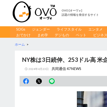
OVO [オーヴォ]
話題の情報を発信するサイト
コンテンツへ移動
検
SDGs
ジェンダー
ライフスタイル
エンタメ
索
おでかけ
まめ学
デジもの
ペット
ビジネ
ホーム
>
NY株は3日続伸、253ドル高 
共同通信 47NEWS
2024年4月23日