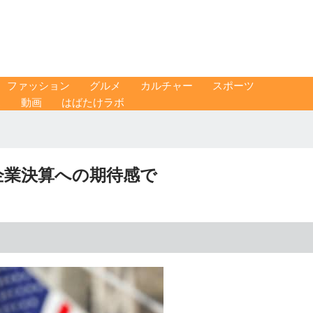
ファッション
グルメ
カルチャー
スポーツ
ス
動画
はばたけラボ
米企業決算への期待感で