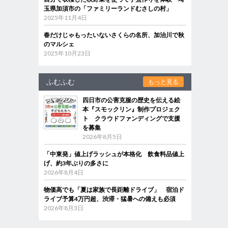
玉県加須市の「ファミリーランドむさしの村」
2025年11月4日
春だけじゃもったいないさくらの名所、加治川で秋
のマルシェ
2025年10月23日
ふむふむ
もっと見る
四日市の公害克服の歴史を伝える絵
本『スモックリン』制作プロジェク
ト クラウドファンディングで支援
を募集
2026年8月5日
「中東発」値上げラッシュが本格化 飲食料品値上
げ、約3年ぶりの多さに
2026年8月4日
物価高でも「夏は家族で長距離ドライブ」 宿泊ド
ライブ予算4万円超、渋滞・猛暑への備えも必須
2026年8月3日