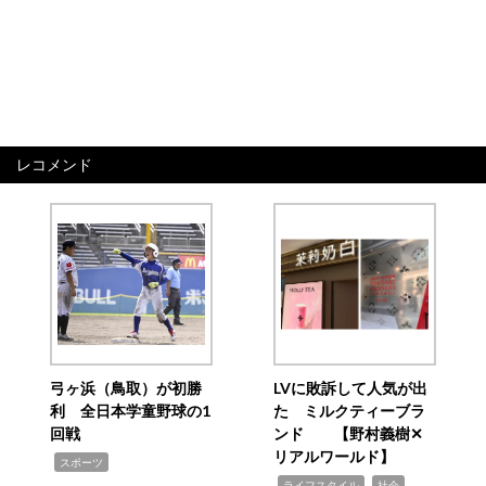
レコメンド
弓ヶ浜（鳥取）が初勝
LVに敗訴して人気が出
利 全日本学童野球の1
た ミルクティーブラ
回戦
ンド 【野村義樹✕
リアルワールド】
,
スポーツ
,
,
ライフスタイル
社会