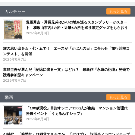
カルチャー
もっと見る
豊臣秀吉・秀長兄弟ゆかりの地を巡るスタンプラリーがスター
ト 和歌山市内5カ所・近畿6カ所を巡り限定グッズをもらおう
2026年8月8日
旅の思い出を五・七・五で！ エースが「かばんの日」に合わせ「旅行川柳コ
ンテスト」を開催
2026年8月7日
東野圭吾が選んだ「記憶に残る一文」はどれ？ 最新作『永遠の記憶』発売で
読者参加型キャンペーン
2026年8月7日
動画
もっと見る
「100歳現役」目指すシニア1500人が集結 マンション管理代
務員イベント「うぇるねすシップ」
2026年8月4日
AI時代、「暗黙知」は継承できるのか 「デジブレ」説明会／ラウンドテーブ