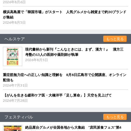
2026年8月6日
横浜高島屋で「韓国市場」がスタート 人気グルメから雑貨まで約30ブランド
が集結
2026年8月5日
ヘルスケア
もっと見る
現代書林から新刊『こんなときには、まず、漢方！』 漢方三
考塾の15人の医師や薬剤師が執筆
2026年8月5日
重症筋無力症への正しい知識と理解を 8月8日広島市で公開講座、オンライン
配信も
2026年7月31日
【がんを生きる緩和ケア医・大橋洋平「足し算命」】天空を見上げて
2026年7月28日
フェスティバル
もっと見る
絶品屋台グルメが全国各地から大集結 “庶民派食フェス”第4