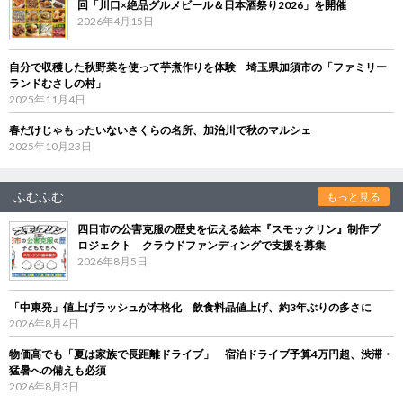
回「川口×絶品グルメビール＆日本酒祭り2026」を開催
2026年4月15日
自分で収穫した秋野菜を使って芋煮作りを体験 埼玉県加須市の「ファミリー
ランドむさしの村」
2025年11月4日
春だけじゃもったいないさくらの名所、加治川で秋のマルシェ
2025年10月23日
ふむふむ
もっと見る
四日市の公害克服の歴史を伝える絵本『スモックリン』制作プ
ロジェクト クラウドファンディングで支援を募集
2026年8月5日
「中東発」値上げラッシュが本格化 飲食料品値上げ、約3年ぶりの多さに
2026年8月4日
物価高でも「夏は家族で長距離ドライブ」 宿泊ドライブ予算4万円超、渋滞・
猛暑への備えも必須
2026年8月3日