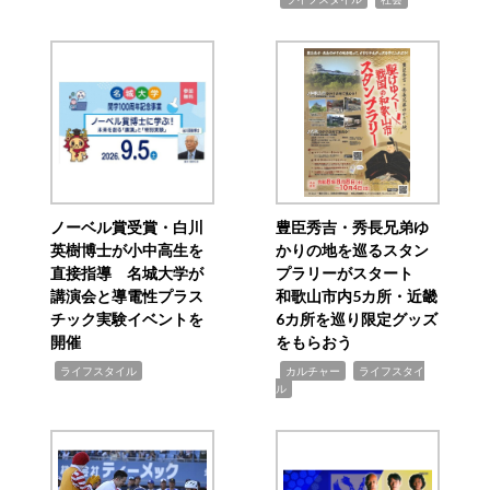
ノーベル賞受賞・白川
豊臣秀吉・秀長兄弟ゆ
英樹博士が小中高生を
かりの地を巡るスタン
直接指導 名城大学が
プラリーがスタート
講演会と導電性プラス
和歌山市内5カ所・近畿
チック実験イベントを
6カ所を巡り限定グッズ
開催
をもらおう
,
,
,
ライフスタイル
カルチャー
ライフスタイ
ル