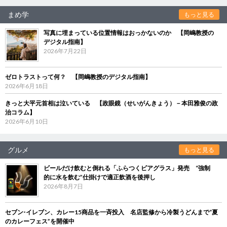
まめ学
もっと見る
写真に埋まっている位置情報はおっかないのか 【岡嶋教授の
デジタル指南】
2026年7月22日
ゼロトラストって何？ 【岡嶋教授のデジタル指南】
2026年6月18日
きっと大平元首相は泣いている 【政眼鏡（せいがんきょう）－本田雅俊の政
治コラム】
2026年6月10日
グルメ
もっと見る
ビールだけ飲むと倒れる「ふらつくビアグラス」発売 “強制
的に水を飲む”仕掛けで適正飲酒を後押し
2026年8月7日
セブン‐イレブン、カレー15商品を一斉投入 名店監修から冷製うどんまで“夏
のカレーフェス”を開催中