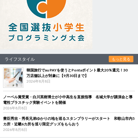
ライフスタイル
もっと見る
韓国旅行でau PAYを使うとPontaポイント最大20％還元！30
万店舗以上が対象に【9月30日まで】
2026年8月8日
ノーベル賞受賞・白川英樹博士が小中高生を直接指導 名城大学が講演会と導
電性プラスチック実験イベントを開催
2026年8月8日
豊臣秀吉・秀長兄弟ゆかりの地を巡るスタンプラリーがスタート 和歌山市内5
カ所・近畿6カ所を巡り限定グッズをもらおう
2026年8月8日