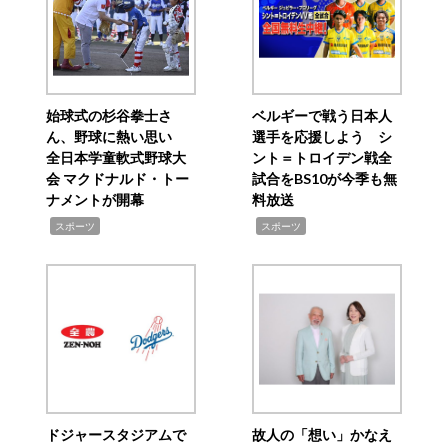
始球式の杉谷拳士さ
ベルギーで戦う日本人
ん、野球に熱い思い
選手を応援しよう シ
全日本学童軟式野球大
ント＝トロイデン戦全
会 マクドナルド・トー
試合をBS10が今季も無
ナメントが開幕
料放送
,
,
スポーツ
スポーツ
ドジャースタジアムで
故人の「想い」かなえ