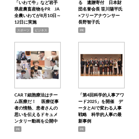
「いわて牛」など岩手
る 遺贈寄付 日本財
県産農畜産物をPR JA
団名誉会長 笹川陽平氏
全農いわてが8月10日～
×フリーアナウンサー
12日に実施
長野智子氏
,
,
スポーツ
ビジネス
PR
CAR T細胞療法はチー
「第4回科学的人事アワ
ム医療だ！ 医療従事
ード2025」を開催 デ
者の情熱、患者さんの
ータとAIで変わる人事
思いを伝えるドキュメ
戦略 科学的人事の最
ンタリー動画を公開中
新事例
PR
PR