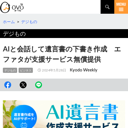
検
索
コ
ン
テ
ホーム
>
デジもの
ン
デジもの
ツ
へ
移
AIと会話して遺言書の下書き作成 エ
動
ファタが支援サービス無償提供
Kyodo Weekly
2024年5月28日
デジもの
ビジネス