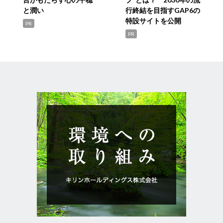
と潤い
行終結を目指すGAP6の
特設サイトを公開
PR
PR