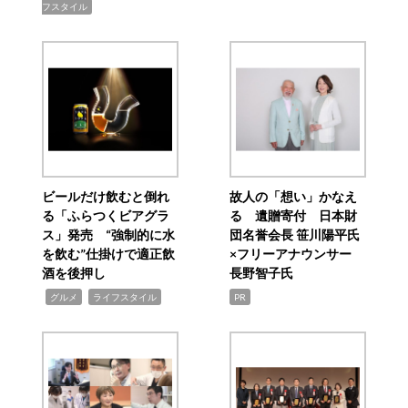
フスタイル
ビールだけ飲むと倒れ
故人の「想い」かなえ
る「ふらつくビアグラ
る 遺贈寄付 日本財
ス」発売 “強制的に水
団名誉会長 笹川陽平氏
を飲む”仕掛けで適正飲
×フリーアナウンサー
酒を後押し
長野智子氏
,
,
グルメ
ライフスタイル
PR