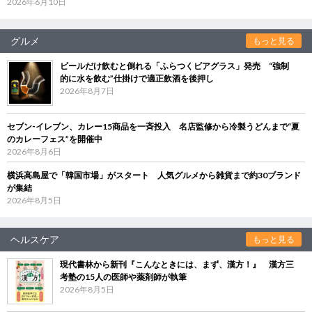
2026年6月10日
グルメ
もっと見る
ビールだけ飲むと倒れる「ふらつくビアグラス」発売 “強制
的に水を飲む”仕掛けで適正飲酒を後押し
2026年8月7日
セブン‐イレブン、カレー15商品を一斉投入 名店監修から冷製うどんまで“夏
のカレーフェス”を開催中
2026年8月6日
横浜高島屋で「韓国市場」がスタート 人気グルメから雑貨まで約30ブランド
が集結
2026年8月5日
ヘルスケア
もっと見る
現代書林から新刊『こんなときには、まず、漢方！』 漢方三
考塾の15人の医師や薬剤師が執筆
2026年8月5日