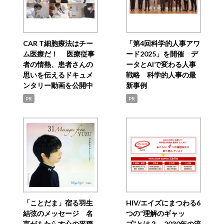
CAR T細胞療法はチー
「第4回科学的人事アワ
ム医療だ！ 医療従事
ード2025」を開催 デ
者の情熱、患者さんの
ータとAIで変わる人事
思いを伝えるドキュメ
戦略 科学的人事の最
ンタリー動画を公開中
新事例
PR
PR
「ことだま」宿る羽生
HIV/エイズにまつわる6
結弦のメッセージ 名
つの“理解のギャッ
言がもたらす心の平穏
プ”とは？ 2030年の流