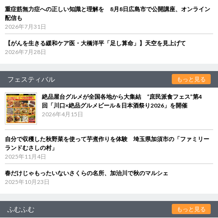
重症筋無力症への正しい知識と理解を 8月8日広島市で公開講座、オンライン
配信も
2026年7月31日
【がんを生きる緩和ケア医・大橋洋平「足し算命」】天空を見上げて
2026年7月28日
フェスティバル
もっと見る
絶品屋台グルメが全国各地から大集結 “庶民派食フェス”第4
回「川口×絶品グルメビール＆日本酒祭り2026」を開催
2026年4月15日
自分で収穫した秋野菜を使って芋煮作りを体験 埼玉県加須市の「ファミリー
ランドむさしの村」
2025年11月4日
春だけじゃもったいないさくらの名所、加治川で秋のマルシェ
2025年10月23日
ふむふむ
もっと見る