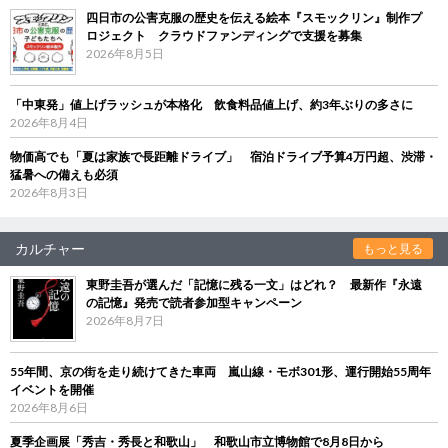
四日市の公害克服の歴史を伝える絵本『スモックリン』制作プ
ロジェクト クラウドファンディングで支援を募集
2026年8月5日
「中東発」値上げラッシュが本格化 飲食料品値上げ、約3年ぶりの多さに
2026年8月4日
物価高でも「夏は家族で長距離ドライブ」 宿泊ドライブ予算4万円超、渋滞・
猛暑への備えも必須
2026年8月3日
カルチャー
もっと見る
東野圭吾が選んだ「記憶に残る一文」はどれ？ 最新作『永遠
の記憶』発売で読者参加型キャンペーン
2026年8月7日
55年間、京の街を走り続けてきた車両 嵐山線・モボ301形、運行開始55周年
イベントを開催
2026年8月6日
夏季企画展「秀吉・秀長と和歌山」 和歌山市立博物館で8月8日から