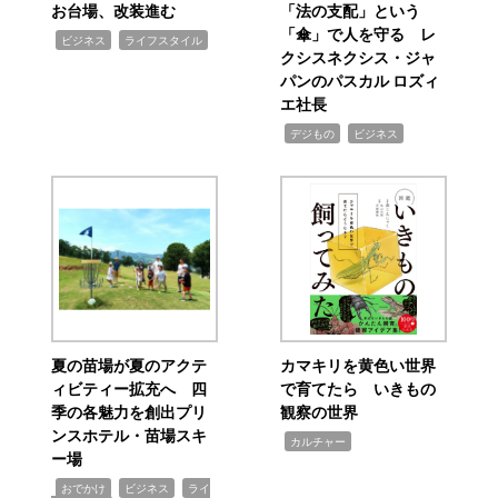
お台場、改装進む
「法の支配」という
「傘」で人を守る レ
,
,
ビジネス
ライフスタイル
クシスネクシス・ジャ
パンのパスカル ロズィ
エ社長
,
,
デジもの
ビジネス
夏の苗場が夏のアクテ
カマキリを黄色い世界
ィビティー拡充へ 四
で育てたら いきもの
季の各魅力を創出プリ
観察の世界
ンスホテル・苗場スキ
,
カルチャー
ー場
,
,
,
おでかけ
ビジネス
ライ