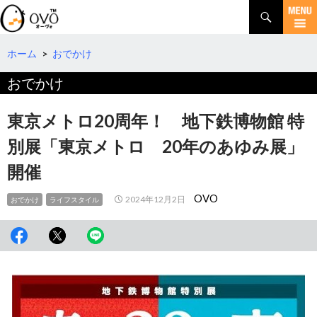
検
索
コ
ン
テ
ホーム
>
おでかけ
ン
おでかけ
ツ
へ
移
東京メトロ20周年！ 地下鉄博物館 特
動
別展「東京メトロ 20年のあゆみ展」
開催
OVO
2024年12月2日
おでかけ
ライフスタイル