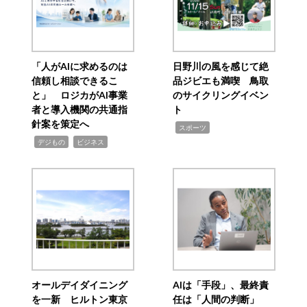
「人がAIに求めるのは
日野川の風を感じて絶
信頼し相談できるこ
品ジビエも満喫 鳥取
と」 ロジカがAI事業
のサイクリングイベン
者と導入機関の共通指
ト
針案を策定へ
,
スポーツ
,
,
デジもの
ビジネス
オールデイダイニング
AIは「手段」、最終責
を一新 ヒルトン東京
任は「人間の判断」