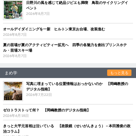
日野川の風を感じて絶品ジビエも満喫 鳥取のサイクリングイ
ベント
2026年8月7日
オールデイダイニングを一新 ヒルトン東京お台場、改装進む
2026年8月7日
夏の苗場が夏のアクティビティー拡充へ 四季の各魅力を創出プリンスホテ
ル・苗場スキー場
2026年8月7日
まめ学
もっと見る
写真に埋まっている位置情報はおっかないのか 【岡嶋教授の
デジタル指南】
2026年7月22日
ゼロトラストって何？ 【岡嶋教授のデジタル指南】
2026年6月18日
きっと大平元首相は泣いている 【政眼鏡（せいがんきょう）－本田雅俊の政
治コラム】