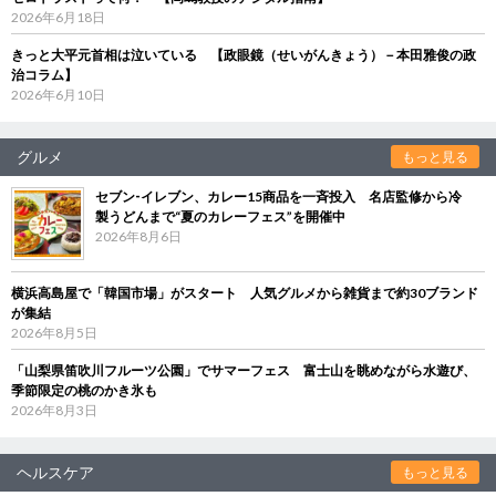
2026年6月18日
きっと大平元首相は泣いている 【政眼鏡（せいがんきょう）－本田雅俊の政
治コラム】
2026年6月10日
グルメ
もっと見る
セブン‐イレブン、カレー15商品を一斉投入 名店監修から冷
製うどんまで“夏のカレーフェス”を開催中
2026年8月6日
横浜高島屋で「韓国市場」がスタート 人気グルメから雑貨まで約30ブランド
が集結
2026年8月5日
「山梨県笛吹川フルーツ公園」でサマーフェス 富士山を眺めながら水遊び、
季節限定の桃のかき氷も
2026年8月3日
ヘルスケア
もっと見る