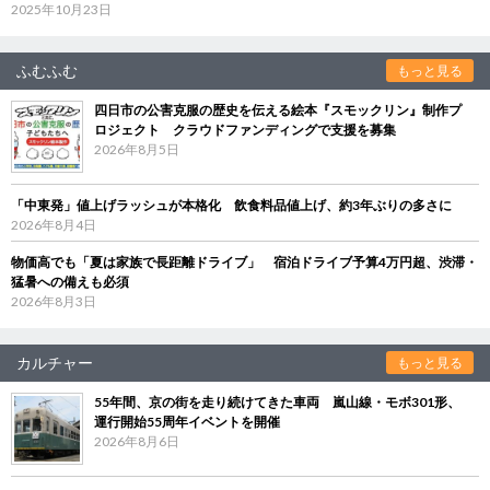
2025年10月23日
ふむふむ
もっと見る
四日市の公害克服の歴史を伝える絵本『スモックリン』制作プ
ロジェクト クラウドファンディングで支援を募集
2026年8月5日
「中東発」値上げラッシュが本格化 飲食料品値上げ、約3年ぶりの多さに
2026年8月4日
物価高でも「夏は家族で長距離ドライブ」 宿泊ドライブ予算4万円超、渋滞・
猛暑への備えも必須
2026年8月3日
カルチャー
もっと見る
55年間、京の街を走り続けてきた車両 嵐山線・モボ301形、
運行開始55周年イベントを開催
2026年8月6日