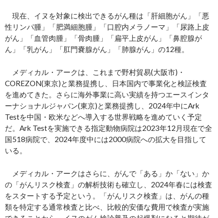
現在、イヌを対象に検出できるがん種は「肝細胞がん」「悪
性リンパ腫」「肥満細胞腫」「口腔内メラノーマ」「尿路上皮
がん」「血管肉腫」「骨肉腫」「扁平上皮がん」「鼻腔腺が
ん」「乳がん」「肛門嚢腺がん」「肺腺がん」の12種。
メディカル・アークは、これまで野村貿易(大阪市)・
COREZON(東京)と業務提携し、日本国内で事業化と検証検査
を進めてきた。さらに海外事業に高い実績を持つエースインタ
ーナショナルジャパン(東京)と業務提携し、2024年中にArk
Testを中国・欧米などへ導入する世界戦略を進めていく予定
だ。Ark Testを実施できる指定動物病院は2023年12月現在で全
国518病院で、2024年度中には2000病院への拡大を目指して
いる。
メディカル・アークはさらに、がんで「ある」か「ない」か
の「がんリスク検査」の解析技術も確立し、2024年春には検査
をスタートする予定という。「がんリスク検査」は、がんの種
類を特定する通常検査と比べ、比較的安価な費用で検査が実施
できることから、イヌのがん検診普及の起爆剤になると期待が