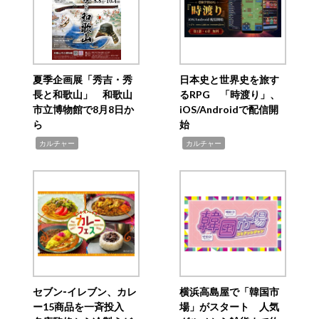
夏季企画展「秀吉・秀
日本史と世界史を旅す
長と和歌山」 和歌山
るRPG 「時渡り」、
市立博物館で8月8日か
iOS/Androidで配信開
ら
始
,
,
カルチャー
カルチャー
セブン‐イレブン、カレ
横浜高島屋で「韓国市
ー15商品を一斉投入
場」がスタート 人気