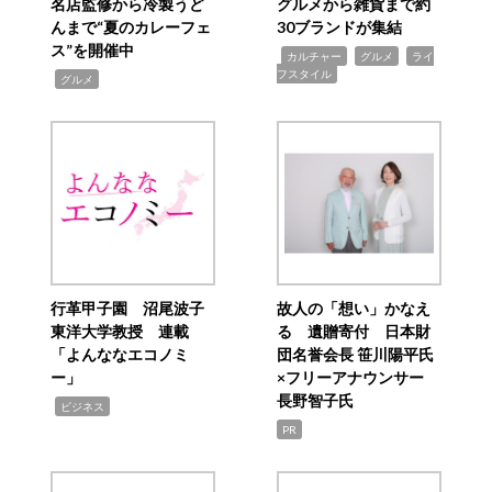
名店監修から冷製うど
グルメから雑貨まで約
んまで“夏のカレーフェ
30ブランドが集結
ス”を開催中
,
,
,
カルチャー
グルメ
ライ
フスタイル
,
グルメ
行革甲子園 沼尾波子
故人の「想い」かなえ
東洋大学教授 連載
る 遺贈寄付 日本財
「よんななエコノミ
団名誉会長 笹川陽平氏
ー」
×フリーアナウンサー
長野智子氏
,
ビジネス
PR