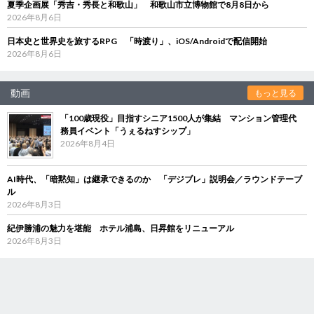
夏季企画展「秀吉・秀長と和歌山」 和歌山市立博物館で8月8日から
2026年8月6日
日本史と世界史を旅するRPG 「時渡り」、iOS/Androidで配信開始
2026年8月6日
動画
もっと見る
「100歳現役」目指すシニア1500人が集結 マンション管理代
務員イベント「うぇるねすシップ」
2026年8月4日
AI時代、「暗黙知」は継承できるのか 「デジブレ」説明会／ラウンドテーブ
ル
2026年8月3日
紀伊勝浦の魅力を堪能 ホテル浦島、日昇館をリニューアル
2026年8月3日