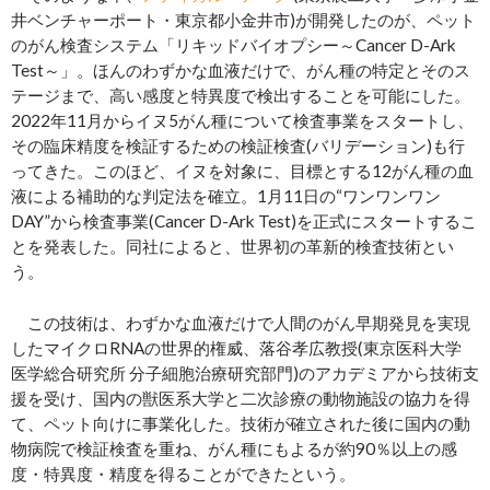
井ベンチャーポート・東京都小金井市)が開発したのが、ペット
のがん検査システム「リキッドバイオプシー～Cancer D-Ark
Test～」。ほんのわずかな血液だけで、がん種の特定とそのス
テージまで、高い感度と特異度で検出することを可能にした。
2022年11月からイヌ5がん種について検査事業をスタートし、
その臨床精度を検証するための検証検査(バリデーション)も行
ってきた。このほど、イヌを対象に、目標とする12がん種の血
液による補助的な判定法を確立。1月11日の“ワンワンワン
DAY”から検査事業(Cancer D-Ark Test)を正式にスタートするこ
とを発表した。同社によると、世界初の革新的検査技術とい
う。
この技術は、わずかな血液だけで人間のがん早期発見を実現
したマイクロRNAの世界的権威、落谷孝広教授(東京医科大学
医学総合研究所 分子細胞治療研究部門)のアカデミアから技術支
援を受け、国内の獣医系大学と二次診療の動物施設の協力を得
て、ペット向けに事業化した。技術が確立された後に国内の動
物病院で検証検査を重ね、がん種にもよるが約90％以上の感
度・特異度・精度を得ることができたという。