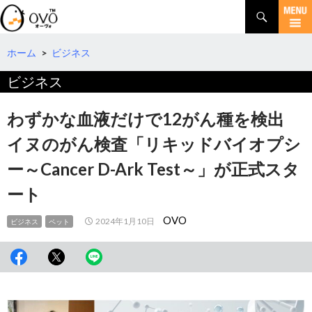
検
索
コ
ン
テ
ホーム
>
ビジネス
ン
ビジネス
ツ
へ
移
わずかな血液だけで12がん種を検出
動
イヌのがん検査「リキッドバイオプシ
ー～Cancer D-Ark Test～」が正式スタ
ート
OVO
2024年1月10日
ビジネス
ペット