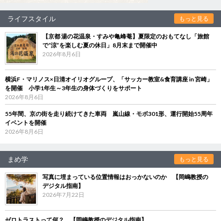
ライフスタイル
もっと見る
【京都 湯の花温泉・すみや亀峰菴】夏限定のおもてなし「旅館
で“涼”を楽しむ夏の休日」8月末まで開催中
2026年8月6日
横浜F・マリノス×日清オイリオグループ、「サッカー教室&食育講座 in 宮崎」
を開催 小学1年生～3年生の身体づくりをサポート
2026年8月6日
55年間、京の街を走り続けてきた車両 嵐山線・モボ301形、運行開始55周年
イベントを開催
2026年8月6日
まめ学
もっと見る
写真に埋まっている位置情報はおっかないのか 【岡嶋教授の
デジタル指南】
2026年7月22日
ゼロトラストって何？ 【岡嶋教授のデジタル指南】