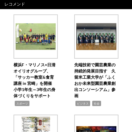
レコメンド
横浜F・マリノス×日清
先端技術で園芸農業の
オイリオグループ、
持続的発展目指す 久
「サッカー教室&食育
留米工業大学が「ふく
講座 in 宮崎」を開催
おか未来型園芸農業創
小学1年生～3年生の身
出コンソーシアム」参
体づくりをサポート
画
,
,
,
スポーツ
ビジネス
社会