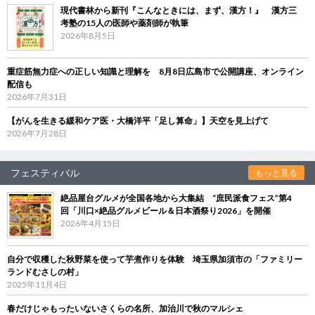
現代書林から新刊『こんなときには、まず、漢方！』 漢方三
考塾の15人の医師や薬剤師が執筆
2026年8月5日
重症筋無力症への正しい知識と理解を 8月8日広島市で公開講座、オンライン
配信も
2026年7月31日
【がんを生きる緩和ケア医・大橋洋平「足し算命」】天空を見上げて
2026年7月28日
フェスティバル
もっと見る
絶品屋台グルメが全国各地から大集結 “庶民派食フェス”第4
回「川口×絶品グルメビール＆日本酒祭り2026」を開催
2026年4月15日
自分で収穫した秋野菜を使って芋煮作りを体験 埼玉県加須市の「ファミリー
ランドむさしの村」
2025年11月4日
春だけじゃもったいないさくらの名所、加治川で秋のマルシェ