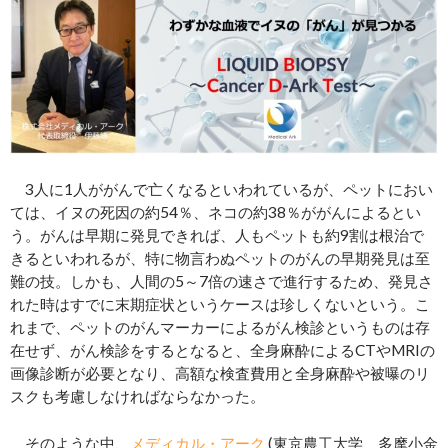
3人に1人ががんで亡くなるといわれているが、ペットにおい
ては、イヌの死因の約54％、ネコの約38％ががんによるとい
う。がんは早期に発見できれば、人もペットも約9割は根治で
きるといわれるが、特に物言わぬペットのがんの早期発見は至
難の技。しかも、人間の5～7倍の速さで進行するため、発見さ
れた時はすでに末期症状というケースは珍しくないという。こ
れまで、ペットのがんマーカーによるがん検診というものは存
在せず、がん検診をするとなると、全身麻酔によるCTやMRIの
画像診断が必要となり、高額な検査費用と全身麻酔や被曝のリ
スクも考慮しなければならなかった。
そのような中、
メディカル・アーク
(東京農工大学 多摩小金