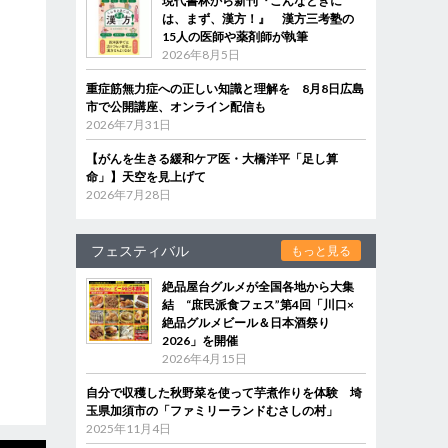
現代書林から新刊『こんなときに
は、まず、漢方！』 漢方三考塾の
15人の医師や薬剤師が執筆
2026年8月5日
重症筋無力症への正しい知識と理解を 8月8日広島
市で公開講座、オンライン配信も
2026年7月31日
【がんを生きる緩和ケア医・大橋洋平「足し算
命」】天空を見上げて
2026年7月28日
フェスティバル
もっと見る
絶品屋台グルメが全国各地から大集
結 “庶民派食フェス”第4回「川口×
絶品グルメビール＆日本酒祭り
2026」を開催
2026年4月15日
自分で収穫した秋野菜を使って芋煮作りを体験 埼
玉県加須市の「ファミリーランドむさしの村」
2025年11月4日