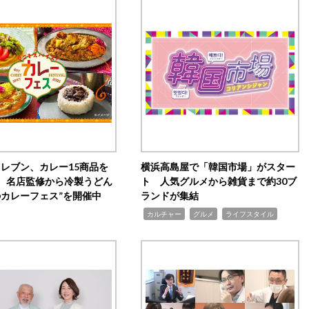
イレブン、カレー15商品を
横浜高島屋で「韓国市場」がスター
 名店監修から冷製うどん
ト 人気グルメから雑貨まで約30ブ
のカレーフェス”を開催中
ランドが集結
,
,
,
カルチャー
グルメ
ライフスタイル