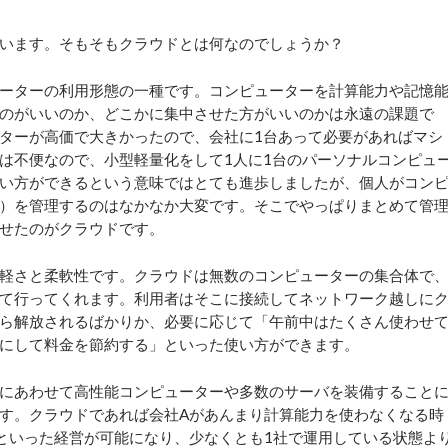
います。そもそもクラウドとは何なのでしょうか？
ーターの利用形態の一種です。コンピューターを計算能力や記憶
のがいいのか、どこかに集中させた方がいいのかは永遠の課題で
ターが高価で大きかったので、会社に1台あって必要があればマシ
は不便なので、小型軽量化をして1人に1台のパーソナルコンピュ
い方ができるという意味ではとても進歩しましたが、個人がコン
）を管理するのはなかなか大変です。そこでやっぱりまとめて管
せたのがクラウドです。
軽さと柔軟性です。クラウドは無数のコンピューターの集合体で
て行ってくれます。利用者はそこに接続してネットワーク越しに
ら解放されるばかりか、必要に応じて「午前中はたくさん使わせ
にして料金を節約する」といった使い方ができます。
にあわせて高性能コンピューターや多数のサーバを装備すること
す。クラウドであれば会社Aがあんまり計算能力を使わなくなる時
といった経営が可能になり、少なくとも1社で運用している状態よ