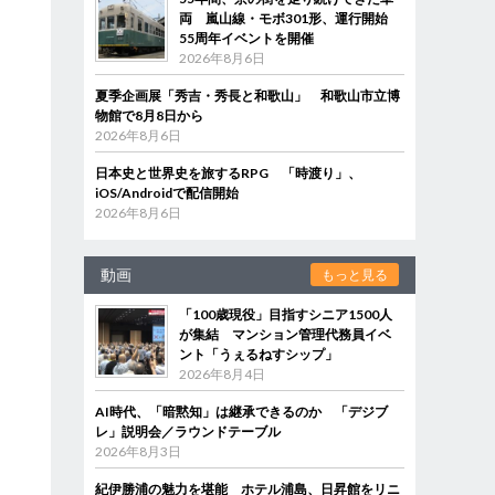
両 嵐山線・モボ301形、運行開始
55周年イベントを開催
2026年8月6日
夏季企画展「秀吉・秀長と和歌山」 和歌山市立博
物館で8月8日から
2026年8月6日
日本史と世界史を旅するRPG 「時渡り」、
iOS/Androidで配信開始
2026年8月6日
動画
もっと見る
「100歳現役」目指すシニア1500人
が集結 マンション管理代務員イベ
ント「うぇるねすシップ」
2026年8月4日
AI時代、「暗黙知」は継承できるのか 「デジブ
レ」説明会／ラウンドテーブル
2026年8月3日
紀伊勝浦の魅力を堪能 ホテル浦島、日昇館をリニ