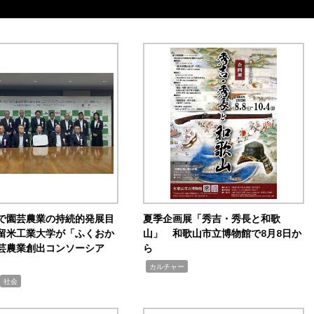
で園芸農業の持続的発展目
夏季企画展「秀吉・秀長と和歌
留米工業大学が「ふくおか
山」 和歌山市立博物館で8月8日か
芸農業創出コンソーシア
ら
,
カルチャー
社会