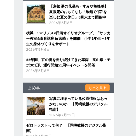
【京都 湯の花温泉・すみや亀峰菴】
夏限定のおもてなし「旅館で“涼”を
楽しむ夏の休日」8月末まで開催中
電
2026年8月6日
く
模
横浜F・マリノス×日清オイリオグループ、「サッカ
ー教室&食育講座 in 宮崎」を開催 小学1年生～3年
ら
生の身体づくりをサポート
に
2026年8月6日
り
史
55年間、京の街を走り続けてきた車両 嵐山線・モ
ボ301形、運行開始55周年イベントを開催
2026年8月6日
ー
まめ学
もっと見る
写真に埋まっている位置情報はおっ
かないのか 【岡嶋教授のデジタル
指南】
2026年7月22日
ゼロトラストって何？ 【岡嶋教授のデジタル指
南】