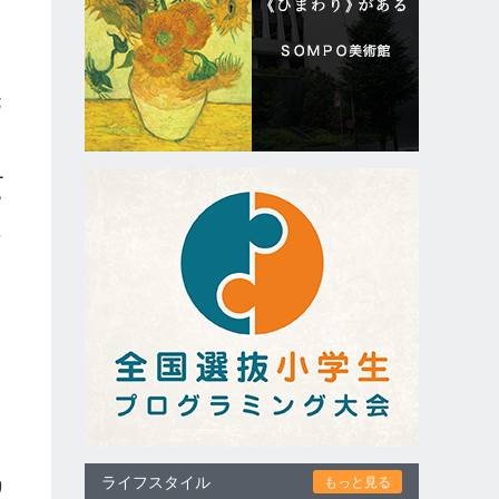
能
ー
ピ
理
、
ク
て
に
ライフスタイル
もっと見る
り