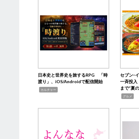
日本史と世界史を旅するRPG 「時
セブン‐
渡り」、iOS/Androidで配信開始
一斉投入
まで“夏
,
カルチャー
,
グルメ