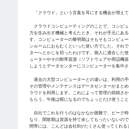
「クラウド」という言葉を耳にする機会が増えて
クラウドコンピューティングのことで、コンピュ
力を生み出す機械と考えたとき、それが手元にある
す。コンピューターの黎明期はそもそもコンピュー
ンルームにおもむくといった使い方でした。それで
ターへとかじを切ったわけです。個人に適合した使
ューターやその附帯資源（ソフトウェアや周辺機器
しようとデータセンターにコンピューターを集中さ
過去の大型コンピューターとの違いは、利用の手
その管理やメンテナンスはデータセンターがまとめ
ラウドを利用します。これによって管理の煩雑さか
もらう。午後は暇になるのでちょっとだけ使うこと
自社でこれを行うのはなかなか困難で、ピーク時
なり、閑散期は資源を持て余してもったいないので
間帯には、こんどは会社Bがたくさん使ってくれる