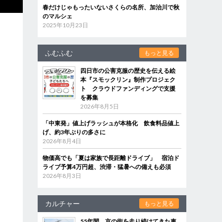
春だけじゃもったいないさくらの名所、加治川で秋
のマルシェ
2025年10月23日
ふむふむ
もっと見る
四日市の公害克服の歴史を伝える絵
本『スモックリン』制作プロジェク
ト クラウドファンディングで支援
を募集
2026年8月5日
「中東発」値上げラッシュが本格化 飲食料品値上
げ、約3年ぶりの多さに
2026年8月4日
物価高でも「夏は家族で長距離ドライブ」 宿泊ド
ライブ予算4万円超、渋滞・猛暑への備えも必須
2026年8月3日
カルチャー
もっと見る
55年間、京の街を走り続けてきた車