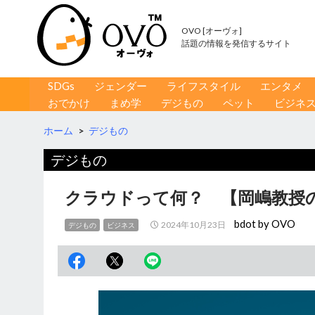
OVO [オーヴォ]
話題の情報を発信するサイト
コンテンツへ移動
検
SDGs
ジェンダー
ライフスタイル
エンタメ
索
おでかけ
まめ学
デジもの
ペット
ビジネ
ホーム
>
デジもの
デジもの
クラウドって何？ 【岡嶋教授
bdot by OVO
2024年10月23日
デジもの
ビジネス