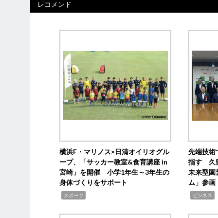
レコメンド
横浜F・マリノス×日清オイリオグル
先端技術
ープ、「サッカー教室&食育講座 in
指す 久
宮崎」を開催 小学1年生～3年生の
未来型園
身体づくりをサポート
ム」参画
,
,
,
スポーツ
ビジネス