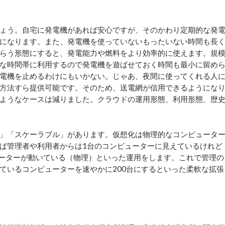
ょう。自宅に発電機があれば安心ですが、そのかわり定期的な発
になります。また、発電機を使っていないもったいない時間も長
らう形態にすると、発電能力や燃料をより効率的に使えます。規
な時間帯に利用するので発電機を遊ばせておく時間も最小に留め
電機を止めるわけにもいかない。じゃあ、夜間に使ってくれる人
方法すら提供可能です。そのため、送電網が信用できるようにな
ようなケースは減りました。クラウドの運用形態、利用形態、歴
」「スケーラブル」があります。仮想化は物理的なコンピュータ
ば管理者や利用者からは1台のコンピューターに見えているけれど
ューターが動いている（物理）といった運用をします。これで管理の
ているコンピューターを速やかに200台にするといった柔軟な拡張