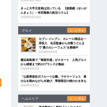
2026年6月18日
学
きっと大平元首相は泣いている 【政眼鏡（せいが
んきょう）－本田雅俊の政治コラム】
2026年6月10日
グルメ
もっと見る
セブン‐イレブン、カレー15商品を一
斉投入 名店監修から冷製うどんま
で“夏のカレーフェス”を開催中
2026年8月6日
横浜高島屋で「韓国市場」がスタート 人気グルメ
から雑貨まで約30ブランドが集結
2026年8月5日
「山梨県笛吹川フルーツ公園」でサマーフェス 富
士山を眺めながら水遊び、季節限定の桃のかき氷も
2026年8月3日
ヘルスケア
もっと見る