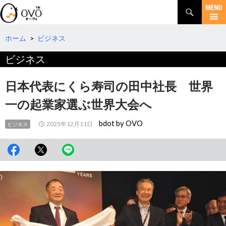
検
索
コ
ン
テ
ホーム
>
ビジネス
ン
ビジネス
ツ
へ
移
日本代表にくら寿司の田中社長 世界
動
一の起業家選ぶ世界大会へ
bdot by OVO
2025年12月11日
ビジネス