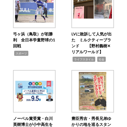
弓ヶ浜（鳥取）が初勝
LVに敗訴して人気が出
利 全日本学童野球の1
た ミルクティーブラ
回戦
ンド 【野村義樹✕
リアルワールド】
,
スポーツ
,
,
ライフスタイル
社会
ノーベル賞受賞・白川
豊臣秀吉・秀長兄弟ゆ
英樹博士が小中高生を
かりの地を巡るスタン