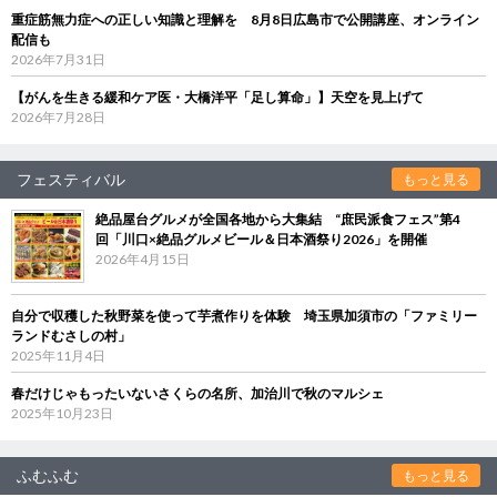
重症筋無力症への正しい知識と理解を 8月8日広島市で公開講座、オンライン
配信も
2026年7月31日
【がんを生きる緩和ケア医・大橋洋平「足し算命」】天空を見上げて
2026年7月28日
フェスティバル
もっと見る
絶品屋台グルメが全国各地から大集結 “庶民派食フェス”第4
回「川口×絶品グルメビール＆日本酒祭り2026」を開催
2026年4月15日
自分で収穫した秋野菜を使って芋煮作りを体験 埼玉県加須市の「ファミリー
ランドむさしの村」
2025年11月4日
春だけじゃもったいないさくらの名所、加治川で秋のマルシェ
2025年10月23日
ふむふむ
もっと見る