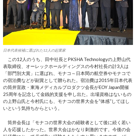
日本代表候補に選ばれた12人の起業家
この12人のうち、田中社長とPKSHA Technologyの上野山代
表取締役、オーレックホールディングスの今村社長の計3人は
「部門別大賞」に選ばれ、モナコ～日本間の航空券やモナコで
の宿泊費などが副賞として贈られた。宿泊費は2015年日本代表
の筒井宣政・東海メディカルプロダクツ会長がEOY Japan開催
25周年を記念して金銭的支援を申し出た。出場資格はないもの
の上野山氏と今村氏にも、モナコの世界大会を“体感”してほし
いという気持ちからという。
筒井会長は「モナコの世界大会の経験者として後に続く若い
人を応援したかった。世界大会はかなり刺激的です。今後の会