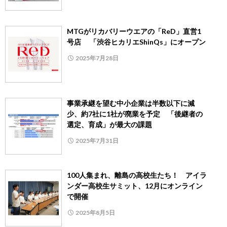
MTGがリカバリーウエアの「ReD」直営1
号店 「渋谷ヒカリエShinQs」にオープン
2025年7月28日
事業承継を望む中小企業は半数以下に減
少、約7社に1社が廃業を予定 「後継者の
選定、育成」が最大の課題
2025年7月31日
100人集まれ、離島の高校生たち！ アイラ
ンダー高校生サミット、12月にオンライン
で開催
2025年8月5日