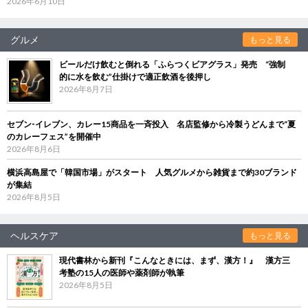
2026年6月10日
グルメ
もっと見る
ビールだけ飲むと倒れる「ふらつくビアグラス」発売 “強制
的に水を飲む”仕掛けで適正飲酒を後押し
2026年8月7日
セブン‐イレブン、カレー15商品を一斉投入 名店監修から冷製うどんまで“夏
のカレーフェス”を開催中
2026年8月6日
横浜高島屋で「韓国市場」がスタート 人気グルメから雑貨まで約30ブランド
が集結
2026年8月5日
ヘルスケア
もっと見る
現代書林から新刊『こんなときには、まず、漢方！』 漢方三
考塾の15人の医師や薬剤師が執筆
2026年8月5日