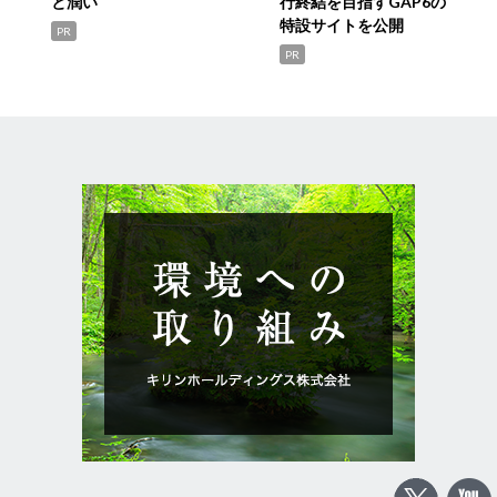
と潤い
行終結を目指すGAP6の
特設サイトを公開
PR
PR