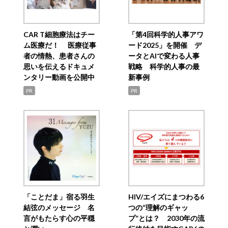
CAR T細胞療法はチー
「第4回科学的人事アワ
ム医療だ！ 医療従事
ード2025」を開催 デ
者の情熱、患者さんの
ータとAIで変わる人事
思いを伝えるドキュメ
戦略 科学的人事の最
ンタリー動画を公開中
新事例
PR
PR
「ことだま」宿る羽生
HIV/エイズにまつわる6
結弦のメッセージ 名
つの“理解のギャッ
言がもたらす心の平穏
プ”とは？ 2030年の流