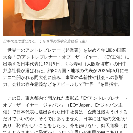
日本代表に選ばれた、くら寿司の田中邦彦社長（左）
世界一のアントレプレナー（起業家）を決める年1回の国際
大会「EYアントレプレナー・オブ・ザ・イヤー」（EY主催）に
出場する日本代表に12月9日、くら寿司（大阪府堺市）の田中
邦彦社長が選ばれた。約80カ国・地域の代表が2026年6月にモ
ナコで開かれる同大会に臨み、事業の革新性や社会への影響
力、会社の存在意義などをアピールして“世界一”を目指す。
この日、東京都内で開かれた表彰式「EYアントレプレナー・
オブ・ザ・イヤー・ジャパン」（EOY Japan、EYジャパン主
催）で日本代表に選出された田中社長は「企業は銭もうけする
だけでいいのか、そうではありません。日本には“恥の文化”が
あり、恥ずかしいことをしたら、外を歩けない、御天道様（お
てんとうさま）に恥ずかしいという思いが庶民の中にありま