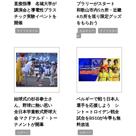
直接指導 名城大学が
プラリーがスタート
講演会と導電性プラス
和歌山市内5カ所・近畿
チック実験イベントを
6カ所を巡り限定グッズ
開催
をもらおう
,
,
,
ライフスタイル
カルチャー
ライフスタイ
ル
始球式の杉谷拳士さ
ベルギーで戦う日本人
ん、野球に熱い思い
選手を応援しよう シ
全日本学童軟式野球大
ント＝トロイデン戦全
会 マクドナルド・トー
試合をBS10が今季も無
ナメントが開幕
料放送
,
,
スポーツ
スポーツ