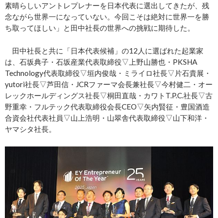
素晴らしいアントレプレナーを日本代表に選出してきたが、残
念ながら世界一になっていない。今回こそは絶対に世界一を勝
ち取ってほしい」と田中社長の世界への挑戦に期待した。
田中社長と共に「日本代表候補」の12人に選ばれた起業家
は、石坂典子・石坂産業代表取締役▽上野山勝也・PKSHA
Technology代表取締役▽垣内俊哉・ミライロ社長▽片石貴展・
yutori社長▽芦田信・JCRファーマ会長兼社長▽今村健二・オー
レックホールディングス社長▽桐田直哉・カワトT.P.C.社長▽古
野重幸・フルテック代表取締役会長CEO▽矢内賢征・豊国酒造
合資会社代表社員▽山上浩明・山翠舎代表取締役▽山下和洋・
ヤマシタ社長。