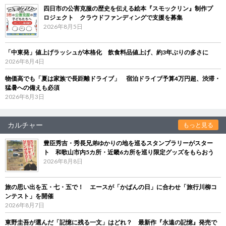
四日市の公害克服の歴史を伝える絵本『スモックリン』制作プ
ロジェクト クラウドファンディングで支援を募集
2026年8月5日
「中東発」値上げラッシュが本格化 飲食料品値上げ、約3年ぶりの多さに
2026年8月4日
物価高でも「夏は家族で長距離ドライブ」 宿泊ドライブ予算4万円超、渋滞・
猛暑への備えも必須
2026年8月3日
カルチャー
もっと見る
豊臣秀吉・秀長兄弟ゆかりの地を巡るスタンプラリーがスター
ト 和歌山市内5カ所・近畿6カ所を巡り限定グッズをもらおう
2026年8月8日
旅の思い出を五・七・五で！ エースが「かばんの日」に合わせ「旅行川柳コ
ンテスト」を開催
2026年8月7日
東野圭吾が選んだ「記憶に残る一文」はどれ？ 最新作『永遠の記憶』発売で