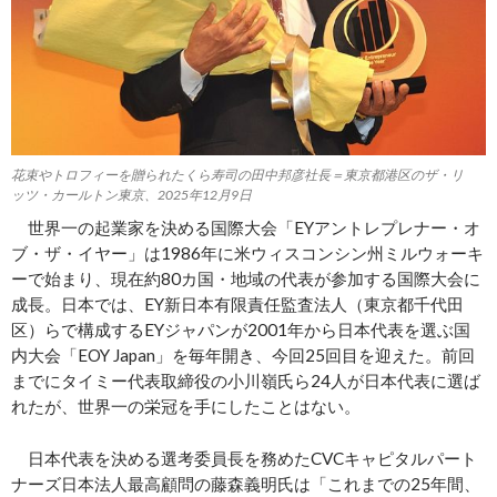
花束やトロフィーを贈られたくら寿司の田中邦彦社長＝東京都港区のザ・リ
ッツ・カールトン東京、2025年12月9日
世界一の起業家を決める国際大会「EYアントレプレナー・オ
ブ・ザ・イヤー」は1986年に米ウィスコンシン州ミルウォーキ
ーで始まり、現在約80カ国・地域の代表が参加する国際大会に
成長。日本では、EY新日本有限責任監査法人（東京都千代田
区）らで構成するEYジャパンが2001年から日本代表を選ぶ国
内大会「EOY Japan」を毎年開き、今回25回目を迎えた。前回
までにタイミー代表取締役の小川嶺氏ら24人が日本代表に選ば
れたが、世界一の栄冠を手にしたことはない。
日本代表を決める選考委員長を務めたCVCキャピタルパート
ナーズ日本法人最高顧問の藤森義明氏は「これまでの25年間、