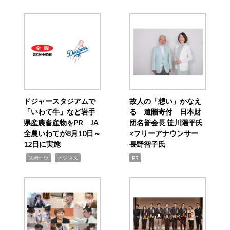
ドジャースタジアムで
故人の「想い」かなえ
「いわて牛」など岩手
る 遺贈寄付 日本財
県産農畜産物をPR JA
団名誉会長 笹川陽平氏
全農いわてが8月10日～
×フリーアナウンサー
12日に実施
長野智子氏
,
,
スポーツ
ビジネス
PR