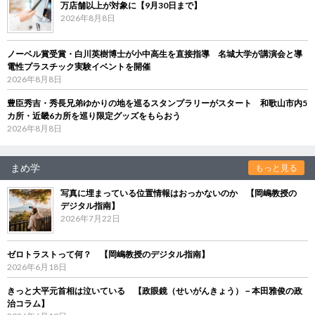
万店舗以上が対象に【9月30日まで】
2026年8月8日
ノーベル賞受賞・白川英樹博士が小中高生を直接指導 名城大学が講演会と導
電性プラスチック実験イベントを開催
2026年8月8日
豊臣秀吉・秀長兄弟ゆかりの地を巡るスタンプラリーがスタート 和歌山市内5
カ所・近畿6カ所を巡り限定グッズをもらおう
2026年8月8日
まめ学
もっと見る
写真に埋まっている位置情報はおっかないのか 【岡嶋教授の
デジタル指南】
2026年7月22日
ゼロトラストって何？ 【岡嶋教授のデジタル指南】
2026年6月18日
きっと大平元首相は泣いている 【政眼鏡（せいがんきょう）－本田雅俊の政
治コラム】