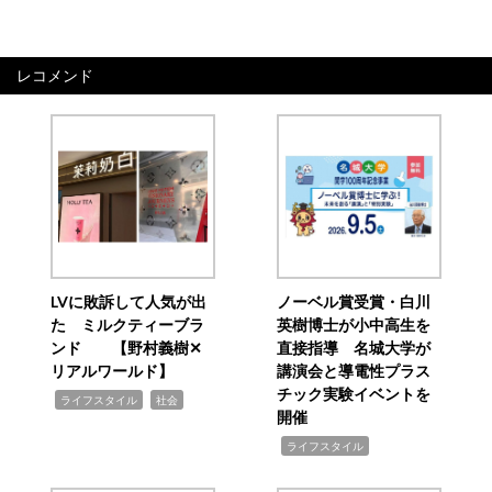
レコメンド
LVに敗訴して人気が出
ノーベル賞受賞・白川
た ミルクティーブラ
英樹博士が小中高生を
ンド 【野村義樹✕
直接指導 名城大学が
リアルワールド】
講演会と導電性プラス
チック実験イベントを
,
,
ライフスタイル
社会
開催
,
ライフスタイル