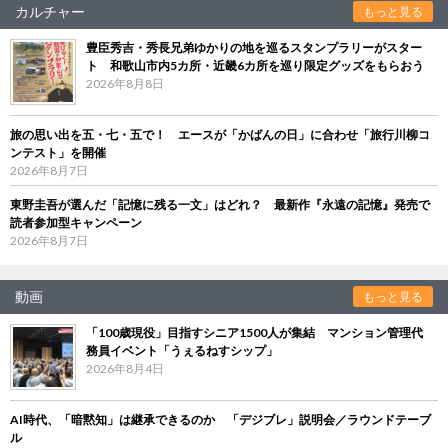
カルチャー
もっと見る
豊臣秀吉・秀長兄弟ゆかりの地を巡るスタンプラリーがスター
ト 和歌山市内5カ所・近畿6カ所を巡り限定グッズをもらおう
2026年8月8日
旅の思い出を五・七・五で！ エースが「かばんの日」に合わせ「旅行川柳コ
ンテスト」を開催
2026年8月7日
東野圭吾が選んだ「記憶に残る一文」はどれ？ 最新作『永遠の記憶』発売で
読者参加型キャンペーン
2026年8月7日
動画
もっと見る
「100歳現役」目指すシニア1500人が集結 マンション管理代
務員イベント「うぇるねすシップ」
2026年8月4日
AI時代、「暗黙知」は継承できるのか 「デジブレ」説明会／ラウンドテーブ
ル