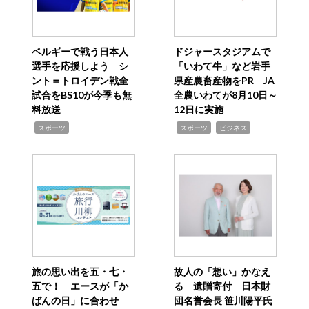
ベルギーで戦う日本人
ドジャースタジアムで
選手を応援しよう シ
「いわて牛」など岩手
ント＝トロイデン戦全
県産農畜産物をPR JA
試合をBS10が今季も無
全農いわてが8月10日～
料放送
12日に実施
,
,
,
スポーツ
スポーツ
ビジネス
旅の思い出を五・七・
故人の「想い」かなえ
五で！ エースが「か
る 遺贈寄付 日本財
ばんの日」に合わせ
団名誉会長 笹川陽平氏