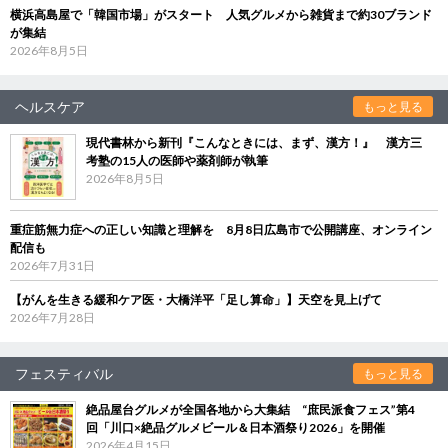
横浜高島屋で「韓国市場」がスタート 人気グルメから雑貨まで約30ブランド
が集結
2026年8月5日
ヘルスケア
もっと見る
現代書林から新刊『こんなときには、まず、漢方！』 漢方三
考塾の15人の医師や薬剤師が執筆
2026年8月5日
重症筋無力症への正しい知識と理解を 8月8日広島市で公開講座、オンライン
配信も
2026年7月31日
【がんを生きる緩和ケア医・大橋洋平「足し算命」】天空を見上げて
2026年7月28日
フェスティバル
もっと見る
絶品屋台グルメが全国各地から大集結 “庶民派食フェス”第4
回「川口×絶品グルメビール＆日本酒祭り2026」を開催
2026年4月15日