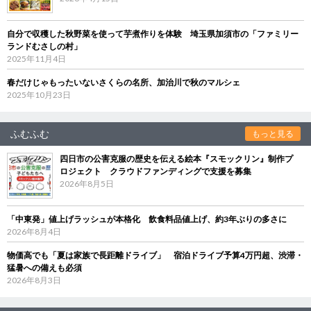
自分で収穫した秋野菜を使って芋煮作りを体験 埼玉県加須市の「ファミリー
ランドむさしの村」
2025年11月4日
春だけじゃもったいないさくらの名所、加治川で秋のマルシェ
2025年10月23日
ふむふむ
もっと見る
四日市の公害克服の歴史を伝える絵本『スモックリン』制作プ
ロジェクト クラウドファンディングで支援を募集
2026年8月5日
「中東発」値上げラッシュが本格化 飲食料品値上げ、約3年ぶりの多さに
2026年8月4日
物価高でも「夏は家族で長距離ドライブ」 宿泊ドライブ予算4万円超、渋滞・
猛暑への備えも必須
2026年8月3日