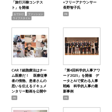
「旅行川柳コンテス
×フリーアナウンサー
ト」を開催
長野智子氏
,
,
,
おでかけ
ファッション
PR
ライフスタイル
CAR T細胞療法はチー
「第4回科学的人事アワ
ム医療だ！ 医療従事
ード2025」を開催 デ
者の情熱、患者さんの
ータとAIで変わる人事
思いを伝えるドキュメ
戦略 科学的人事の最
ンタリー動画を公開中
新事例
PR
PR