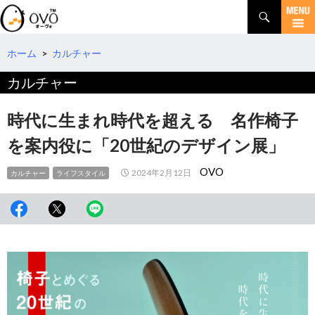
検
索
コ
ン
テ
ホーム
>
カルチャー
ン
カルチャー
ツ
へ
移
時代に生まれ時代を超える 名作椅子
動
を案内役に「20世紀のデザイン展」
OVO
2024年2月12日
カルチャー
ライフスタイル