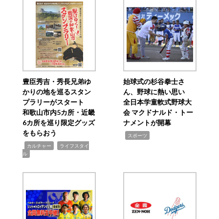
豊臣秀吉・秀長兄弟ゆ
始球式の杉谷拳士さ
かりの地を巡るスタン
ん、野球に熱い思い
プラリーがスタート
全日本学童軟式野球大
和歌山市内5カ所・近畿
会 マクドナルド・トー
6カ所を巡り限定グッズ
ナメントが開幕
をもらおう
,
スポーツ
,
,
カルチャー
ライフスタイ
ル