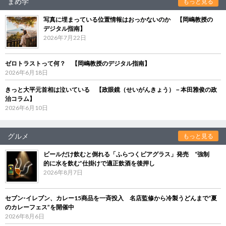
まめ学
もっと見る
写真に埋まっている位置情報はおっかないのか 【岡嶋教授の
デジタル指南】
2026年7月22日
ゼロトラストって何？ 【岡嶋教授のデジタル指南】
2026年6月18日
きっと大平元首相は泣いている 【政眼鏡（せいがんきょう）－本田雅俊の政
治コラム】
2026年6月10日
グルメ
もっと見る
ビールだけ飲むと倒れる「ふらつくビアグラス」発売 “強制
的に水を飲む”仕掛けで適正飲酒を後押し
2026年8月7日
セブン‐イレブン、カレー15商品を一斉投入 名店監修から冷製うどんまで“夏
のカレーフェス”を開催中
2026年8月6日