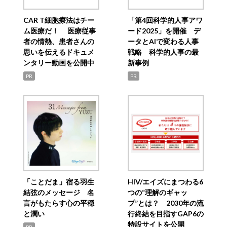
CAR T細胞療法はチー
「第4回科学的人事アワ
ム医療だ！ 医療従事
ード2025」を開催 デ
者の情熱、患者さんの
ータとAIで変わる人事
思いを伝えるドキュメ
戦略 科学的人事の最
ンタリー動画を公開中
新事例
PR
PR
「ことだま」宿る羽生
HIV/エイズにまつわる6
結弦のメッセージ 名
つの“理解のギャッ
言がもたらす心の平穏
プ”とは？ 2030年の流
と潤い
行終結を目指すGAP6の
特設サイトを公開