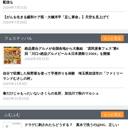
配信も
2026年7月31日
【がんを生きる緩和ケア医・大橋洋平「足し算命」】天空を見上げて
2026年7月28日
フェスティバル
もっと見る
絶品屋台グルメが全国各地から大集結 “庶民派食フェス”第4
回「川口×絶品グルメビール＆日本酒祭り2026」を開催
2026年4月15日
自分で収穫した秋野菜を使って芋煮作りを体験 埼玉県加須市の「ファミリー
ランドむさしの村」
2025年11月4日
春だけじゃもったいないさくらの名所、加治川で秋のマルシェ
2025年10月23日
ふむふむ
もっと見る
クラゲに刺されたらどうする？ 真水で洗うのはNG、正しい