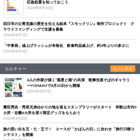
応急処置を知っておこう
2026年8月10日
四日市の公害克服の歴史を伝える絵本『スモックリン』制作プロジェクト ク
ラウドファンディングで支援を募集
2026年8月5日
「中東発」値上げラッシュが本格化 飲食料品値上げ、約3年ぶりの多さに
2026年8月4日
カルチャー
もっと見る
6人の作家が描く“風景と猫”の共演 歌舞伎座そばのギャラリ
ーYOHAKUで8月20日から開催
2026年8月9日
豊臣秀吉・秀長兄弟ゆかりの地を巡るスタンプラリーがスタート 和歌山市内5
カ所・近畿6カ所を巡り限定グッズをもらおう
2026年8月8日
旅の思い出を五・七・五で！ エースが「かばんの日」に合わせ「旅行川柳コ
ンテスト」を開催