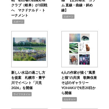
クラブ（岐阜）が3回戦
ム 直線・曲線・斜め
へ マクドナルド・ト
線】
ーナメント
,
スポーツ
,
スポーツ
新しい水辺の過ごし方
6人の作家が描く“風景
を提案 札幌市・豊平
と猫”の共演 歌舞伎座
川でイベント「川見
そばのギャラリー
2026」を開催
YOHAKUで8月20日か
ら開催
,
ライフスタイル
,
カルチャー