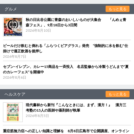
グルメ
もっと見る
秋の日比谷公園に青森のおいしいものが大集合 「んめぇ青
森フェス」、9月18日から3日間
2026年8月10日
ビールだけ飲むと倒れる「ふらつくビアグラス」発売 “強制的に水を飲む”仕
掛けで適正飲酒を後押し
2026年8月7日
セブン‐イレブン、カレー15商品を一斉投入 名店監修から冷製うどんまで“夏
のカレーフェス”を開催中
2026年8月6日
ヘルスケア
もっと見る
現代書林から新刊『こんなときには、まず、漢方！』 漢方三
考塾の15人の医師や薬剤師が執筆
2026年8月5日
重症筋無力症への正しい知識と理解を 8月8日広島市で公開講座、オンライン