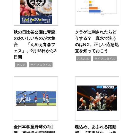
秋の日比谷公園に青森
クラゲに刺されたらど
のおいしいものが大集
うする？ 真水で洗う
合 「んめぇ青森フ
のはNG、正しい応急処
ェス」、9月18日から3
置を知っておこう
日間
,
,
ふむふむ
ライフスタイル
,
,
グルメ
ライフスタイル
全日本学童野球の2回
魂込め、あふれる躍動
戦 初出場の西陵野球
感 【正田裕生 コラ