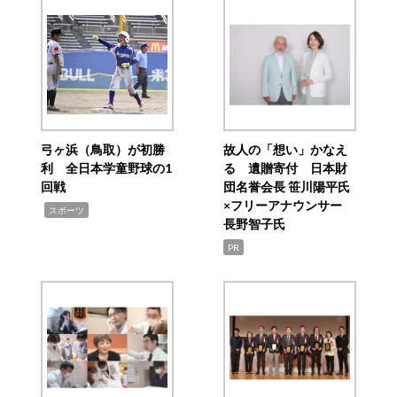
弓ヶ浜（鳥取）が初勝
故人の「想い」かなえ
利 全日本学童野球の1
る 遺贈寄付 日本財
回戦
団名誉会長 笹川陽平氏
×フリーアナウンサー
,
スポーツ
長野智子氏
PR