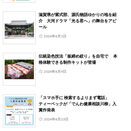
滋賀県が紫式部、源氏物語ゆかりの地を紹
介 大河ドラマ「光る君へ」の舞台をアピ
ール
2024年4月1日
伝統染色技法「板締め絞り」を自宅で 本
格体験できる制作キットが登場
2024年4月9日
「スマホ手に 検索するよりまず電話」
ティーペックが「でんわ健康相談川柳」入
賞作発表
2024年4月23日