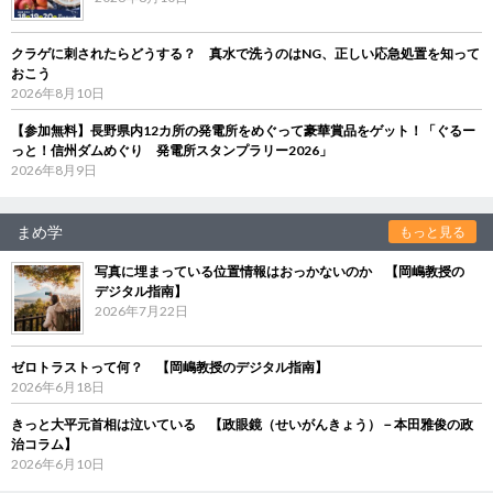
クラゲに刺されたらどうする？ 真水で洗うのはNG、正しい応急処置を知って
おこう
2026年8月10日
【参加無料】長野県内12カ所の発電所をめぐって豪華賞品をゲット！「ぐるー
っと！信州ダムめぐり 発電所スタンプラリー2026」
2026年8月9日
まめ学
もっと見る
写真に埋まっている位置情報はおっかないのか 【岡嶋教授の
デジタル指南】
2026年7月22日
ゼロトラストって何？ 【岡嶋教授のデジタル指南】
2026年6月18日
きっと大平元首相は泣いている 【政眼鏡（せいがんきょう）－本田雅俊の政
治コラム】
2026年6月10日