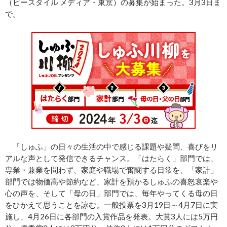
（ビースタイル メディア・東京）の募集が始まった。3月3日ま
で。
「しゅふ」の日々の生活の中で感じる課題や疑問、喜びをリ
アルな声として発信できるチャンス。「はたらく」部門では、
専業・兼業を問わず、家庭や職場で奮闘する日常を、「家計」
部門では物価高や節約など、家計を預かるしゅふの喜怒哀楽や
心の声を、そして「母の日」部門では、毎年やってくる母の日
をひかえて思うことを詠む。一般投票を3月19日～4月7日に実
施し、4月26日に各部門の入賞作品を発表。大賞3人には5万円