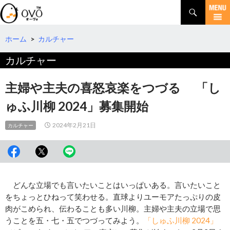
検
索
コ
ン
テ
ホーム
>
カルチャー
ン
カルチャー
ツ
へ
移
主婦や主夫の喜怒哀楽をつづる 「し
動
ゅふ川柳 2024」募集開始
2024年2月21日
カルチャー
どんな立場でも言いたいことはいっぱいある。言いたいこと
をちょっとひねって笑わせる。直球よりユーモアたっぷりの皮
肉がこめられ、伝わることも多い川柳。主婦や主夫の立場で思
うことを五・七・五でつづってみよう。
「しゅふ川柳 2024」