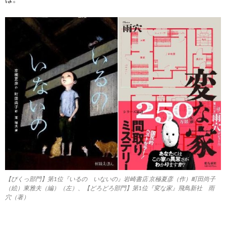
【びくっ部門】第1位『いるの いないの』岩崎書店 京極夏彦（作）町田尚子
（絵）東雅夫（編）（左）、【どろどろ部門】第1位『変な家』飛鳥新社 雨
穴（著）