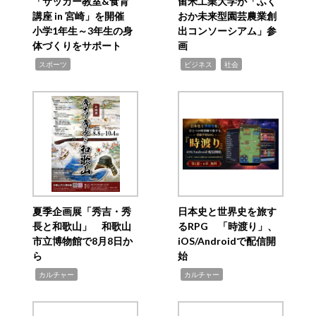
「サッカー教室&食育
留米工業大学が「ふく
講座 in 宮崎」を開催
おか未来型園芸農業創
小学1年生～3年生の身
出コンソーシアム」参
体づくりをサポート
画
,
,
,
スポーツ
ビジネス
社会
夏季企画展「秀吉・秀
日本史と世界史を旅す
長と和歌山」 和歌山
るRPG 「時渡り」、
市立博物館で8月8日か
iOS/Androidで配信開
ら
始
,
,
カルチャー
カルチャー