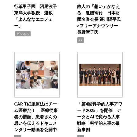
行革甲子園 沼尾波子
故人の「想い」かなえ
東洋大学教授 連載
る 遺贈寄付 日本財
「よんななエコノミ
団名誉会長 笹川陽平氏
ー」
×フリーアナウンサー
長野智子氏
,
ビジネス
PR
CAR T細胞療法はチー
「第4回科学的人事アワ
ム医療だ！ 医療従事
ード2025」を開催 デ
者の情熱、患者さんの
ータとAIで変わる人事
思いを伝えるドキュメ
戦略 科学的人事の最
ンタリー動画を公開中
新事例