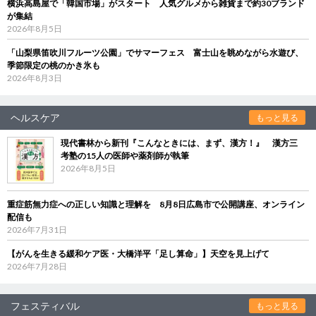
横浜高島屋で「韓国市場」がスタート 人気グルメから雑貨まで約30ブランド
が集結
2026年8月5日
「山梨県笛吹川フルーツ公園」でサマーフェス 富士山を眺めながら水遊び、
季節限定の桃のかき氷も
2026年8月3日
ヘルスケア
もっと見る
現代書林から新刊『こんなときには、まず、漢方！』 漢方三
考塾の15人の医師や薬剤師が執筆
2026年8月5日
重症筋無力症への正しい知識と理解を 8月8日広島市で公開講座、オンライン
配信も
2026年7月31日
【がんを生きる緩和ケア医・大橋洋平「足し算命」】天空を見上げて
2026年7月28日
フェスティバル
もっと見る