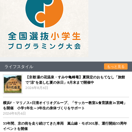
ライフスタイル
もっと見る
【京都 湯の花温泉・すみや亀峰菴】夏限定のおもてなし「旅館
で“涼”を楽しむ夏の休日」8月末まで開催中
2026年8月6日
横浜F・マリノス×日清オイリオグループ、「サッカー教室&食育講座 in 宮崎」
を開催 小学1年生～3年生の身体づくりをサポート
2026年8月6日
55年間、京の街を走り続けてきた車両 嵐山線・モボ301形、運行開始55周年
イベントを開催