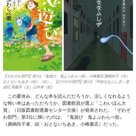
【ぞわぞわ部門】第1位『鬼遊び 鬼よぶわらべ歌』小峰書店 廣嶋玲子（作）
おとないちあき（絵）（左）、【ひやひや部門】第1位『学校ななふしぎ』偕
成社 斉藤洋（文）山本孝（絵）
この夏休み、どんな本を読んだだろうか。涼しくなれるよう
な怖い本はあっただろうか。図書館員が選ぶ「こわいほん大
賞」（日販図書館選書センター主催）が発表された。「ぞわぞ
わ部門」第1位に輝いたのは、『鬼遊び 鬼よぶわらべ歌』
（廣嶋玲子著、絵・おとないちあき、小峰書店）だった。