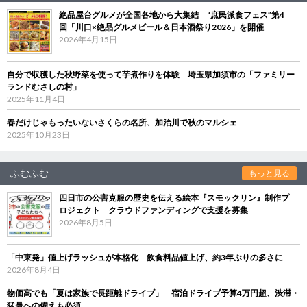
絶品屋台グルメが全国各地から大集結 “庶民派食フェス”第4
回「川口×絶品グルメビール＆日本酒祭り2026」を開催
2026年4月15日
自分で収穫した秋野菜を使って芋煮作りを体験 埼玉県加須市の「ファミリー
ランドむさしの村」
2025年11月4日
春だけじゃもったいないさくらの名所、加治川で秋のマルシェ
2025年10月23日
ふむふむ
もっと見る
四日市の公害克服の歴史を伝える絵本『スモックリン』制作プ
ロジェクト クラウドファンディングで支援を募集
2026年8月5日
「中東発」値上げラッシュが本格化 飲食料品値上げ、約3年ぶりの多さに
2026年8月4日
物価高でも「夏は家族で長距離ドライブ」 宿泊ドライブ予算4万円超、渋滞・
猛暑への備えも必須