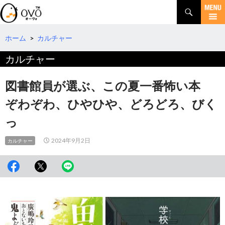
検
索
コ
ン
テ
ホーム
>
カルチャー
ン
カルチャー
ツ
へ
移
図書館員が選ぶ、この夏一番怖い本
動
ぞわぞわ、ひやひや、どろどろ、びく
っ
2024年9月2日
カルチャー