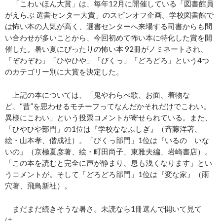
「こわいほん大賞」は、毎年12月に開催している「図書館員
がえらぶ 選書センター大賞」のスピンオフ企画。学校図書館で
は怖い本の人気が高く、選書センターへ来場する司書からも問
い合わせが多いことから、今回初めて怖い本に特化した賞を開
催した。暑い夏にぴったりの怖い本 92冊がノミネートされ、
「ぞわぞわ」「ひやひや」「びくっ」「どろどろ」という4つ
のカテゴリー別に大賞を決定した。
上記の本については、「鬼やわらべ歌、お面、着物な
ど、“昔”を思わせるモチーフってなんだかそれだけでこわい。
異様にこわい」という投票コメントが寄せられている。また、
「ひやひや部門」の1位は『学校ななふしぎ』（斉藤洋著、
絵・山本孝、偕成社）。「びくっ部門」1位は『いるの いな
いの』（京極夏彦著、絵・町田尚子、東雅夫編、岩崎書店）。
「この本を読むと完全に声が静まり、息も浅くなります」とい
うコメントが。そして「どろどろ部門」1位は『変な家』（雨
穴著、飛鳥新社）。
まだまだ続きそうな暑さ。未読なら1冊選んで開いて見て
は。