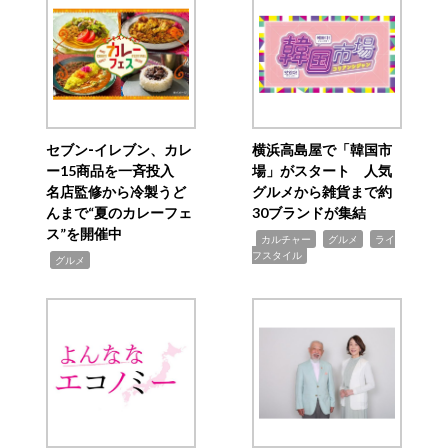
セブン‐イレブン、カレ
横浜高島屋で「韓国市
ー15商品を一斉投入
場」がスタート 人気
名店監修から冷製うど
グルメから雑貨まで約
んまで“夏のカレーフェ
30ブランドが集結
ス”を開催中
,
,
,
カルチャー
グルメ
ライ
フスタイル
,
グルメ