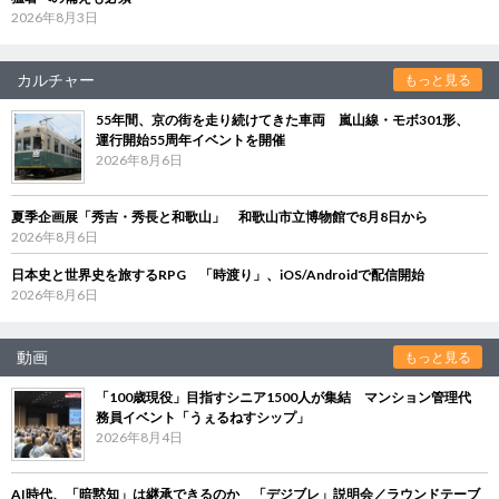
2026年8月3日
カルチャー
もっと見る
55年間、京の街を走り続けてきた車両 嵐山線・モボ301形、
運行開始55周年イベントを開催
2026年8月6日
夏季企画展「秀吉・秀長と和歌山」 和歌山市立博物館で8月8日から
2026年8月6日
日本史と世界史を旅するRPG 「時渡り」、iOS/Androidで配信開始
2026年8月6日
動画
もっと見る
「100歳現役」目指すシニア1500人が集結 マンション管理代
務員イベント「うぇるねすシップ」
2026年8月4日
AI時代、「暗黙知」は継承できるのか 「デジブレ」説明会／ラウンドテーブ