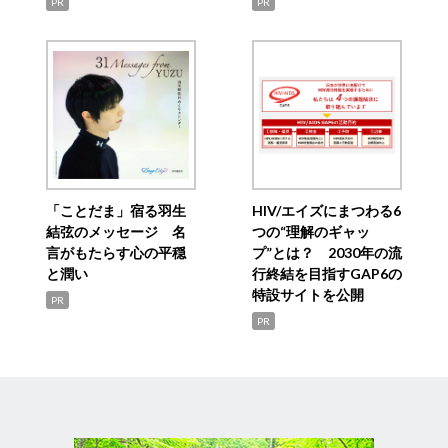
PR
PR
「ことだま」宿る羽生
HIV/エイズにまつわる6
結弦のメッセージ 名
つの“理解のギャッ
言がもたらす心の平穏
プ”とは？ 2030年の流
と潤い
行終結を目指すGAP6の
特設サイトを公開
PR
PR