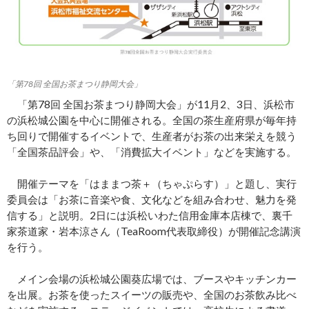
「第78回 全国お茶まつり静岡大会」
「第78回 全国お茶まつり静岡大会」が11月2、3日、浜松市
の浜松城公園を中心に開催される。全国の茶生産府県が毎年持
ち回りで開催するイベントで、生産者がお茶の出来栄えを競う
「全国茶品評会」や、「消費拡大イベント」などを実施する。
開催テーマを「はままつ茶＋（ちゃぷらす）」と題し、実行
委員会は「お茶に音楽や食、文化などを組み合わせ、魅力を発
信する」と説明。2日には浜松いわた信用金庫本店棟で、裏千
家茶道家・岩本涼さん（TeaRoom代表取締役）が開催記念講演
を行う。
メイン会場の浜松城公園葵広場では、ブースやキッチンカー
を出展。お茶を使ったスイーツの販売や、全国のお茶飲み比べ