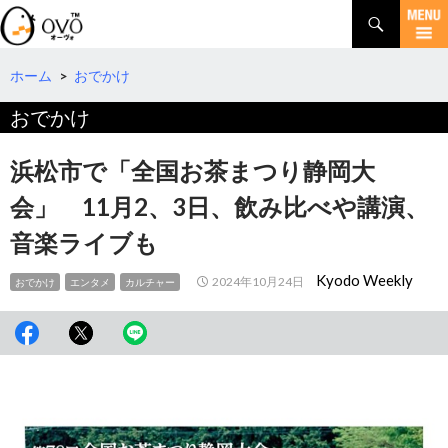
検
索
コ
ン
テ
ホーム
>
おでかけ
ン
おでかけ
ツ
へ
移
浜松市で「全国お茶まつり静岡大
動
会」 11月2、3日、飲み比べや講演、
音楽ライブも
Kyodo Weekly
2024年10月24日
おでかけ
エンタメ
カルチャー