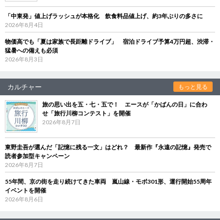
「中東発」値上げラッシュが本格化 飲食料品値上げ、約3年ぶりの多さに
2026年8月4日
物価高でも「夏は家族で長距離ドライブ」 宿泊ドライブ予算4万円超、渋滞・
猛暑への備えも必須
2026年8月3日
カルチャー
もっと見る
旅の思い出を五・七・五で！ エースが「かばんの日」に合わ
せ「旅行川柳コンテスト」を開催
2026年8月7日
東野圭吾が選んだ「記憶に残る一文」はどれ？ 最新作『永遠の記憶』発売で
読者参加型キャンペーン
2026年8月7日
55年間、京の街を走り続けてきた車両 嵐山線・モボ301形、運行開始55周年
イベントを開催
2026年8月6日