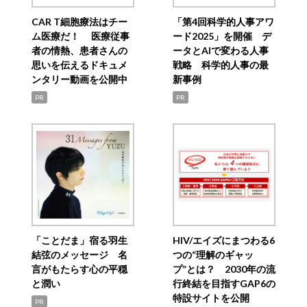
CAR T細胞療法はチー
「第4回科学的人事アワ
ム医療だ！ 医療従事
ード2025」を開催 デ
者の情熱、患者さんの
ータとAIで変わる人事
思いを伝えるドキュメ
戦略 科学的人事の最
ンタリー動画を公開中
新事例
PR
PR
「ことだま」宿る羽生
HIV/エイズにまつわる6
結弦のメッセージ 名
つの“理解のギャッ
言がもたらす心の平穏
プ”とは？ 2030年の流
と潤い
行終結を目指すGAP6の
特設サイトを公開
PR