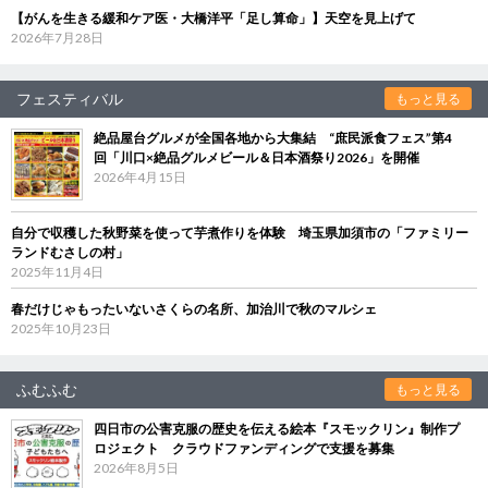
【がんを生きる緩和ケア医・大橋洋平「足し算命」】天空を見上げて
2026年7月28日
フェスティバル
もっと見る
絶品屋台グルメが全国各地から大集結 “庶民派食フェス”第4
回「川口×絶品グルメビール＆日本酒祭り2026」を開催
2026年4月15日
自分で収穫した秋野菜を使って芋煮作りを体験 埼玉県加須市の「ファミリー
ランドむさしの村」
2025年11月4日
春だけじゃもったいないさくらの名所、加治川で秋のマルシェ
2025年10月23日
ふむふむ
もっと見る
四日市の公害克服の歴史を伝える絵本『スモックリン』制作プ
ロジェクト クラウドファンディングで支援を募集
2026年8月5日