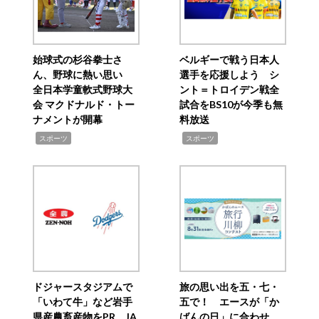
始球式の杉谷拳士さ
ベルギーで戦う日本人
ん、野球に熱い思い
選手を応援しよう シ
全日本学童軟式野球大
ント＝トロイデン戦全
会 マクドナルド・トー
試合をBS10が今季も無
ナメントが開幕
料放送
,
,
スポーツ
スポーツ
ドジャースタジアムで
旅の思い出を五・七・
「いわて牛」など岩手
五で！ エースが「か
県産農畜産物をPR JA
ばんの日」に合わせ