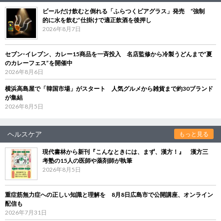
ビールだけ飲むと倒れる「ふらつくビアグラス」発売 “強制
的に水を飲む”仕掛けで適正飲酒を後押し
2026年8月7日
セブン‐イレブン、カレー15商品を一斉投入 名店監修から冷製うどんまで“夏
のカレーフェス”を開催中
2026年8月6日
横浜高島屋で「韓国市場」がスタート 人気グルメから雑貨まで約30ブランド
が集結
2026年8月5日
ヘルスケア
もっと見る
現代書林から新刊『こんなときには、まず、漢方！』 漢方三
考塾の15人の医師や薬剤師が執筆
2026年8月5日
重症筋無力症への正しい知識と理解を 8月8日広島市で公開講座、オンライン
配信も
2026年7月31日