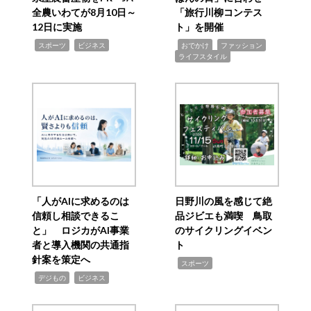
全農いわてが8月10日～
「旅行川柳コンテス
12日に実施
ト」を開催
,
,
,
,
,
スポーツ
ビジネス
おでかけ
ファッション
ライフスタイル
「人がAIに求めるのは
日野川の風を感じて絶
信頼し相談できるこ
品ジビエも満喫 鳥取
と」 ロジカがAI事業
のサイクリングイベン
者と導入機関の共通指
ト
針案を策定へ
,
スポーツ
,
,
デジもの
ビジネス