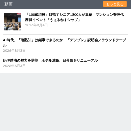
動画
もっと見る
「100歳現役」目指すシニア1500人が集結 マンション管理代
務員イベント「うぇるねすシップ」
2026年8月4日
AI時代、「暗黙知」は継承できるのか 「デジブレ」説明会／ラウンドテーブ
ル
2026年8月3日
紀伊勝浦の魅力を堪能 ホテル浦島、日昇館をリニューアル
2026年8月3日