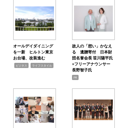
オールデイダイニング
故人の「想い」かなえ
を一新 ヒルトン東京
る 遺贈寄付 日本財
お台場、改装進む
団名誉会長 笹川陽平氏
×フリーアナウンサー
,
,
ビジネス
ライフスタイル
長野智子氏
PR