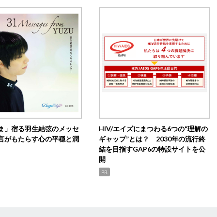
ま」宿る羽生結弦のメッセ
HIV/エイズにまつわる6つの“理解の
言がもたらす心の平穏と潤
ギャップ”とは？ 2030年の流行終
結を目指すGAP6の特設サイトを公
開
PR