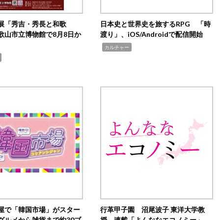
展「秀吉・秀長と和歌
日本史と世界史を旅するRPG 「時
歌山市立博物館で8月8日か
渡り」、iOS/Androidで配信開始
,
カルチャー
屋で「韓国市場」がスター
行革甲子園 沼尾波子 東洋大学教
グルメから雑貨まで約30ブ
授 連載「よんななエコノミー」