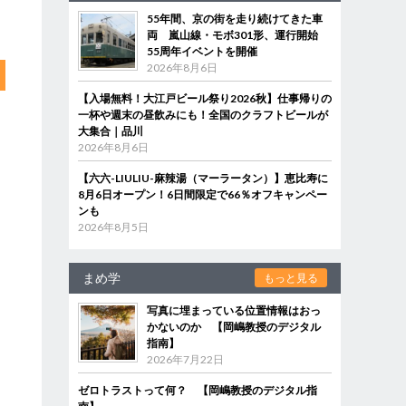
55年間、京の街を走り続けてきた車
両 嵐山線・モボ301形、運行開始
55周年イベントを開催
2026年8月6日
【入場無料！大江戸ビール祭り2026秋】仕事帰りの
一杯や週末の昼飲みにも！全国のクラフトビールが
大集合｜品川
2026年8月6日
【六六-LIULIU-麻辣湯（マーラータン）】恵比寿に
8月6日オープン！6日間限定で66％オフキャンペー
ンも
2026年8月5日
まめ学
もっと見る
写真に埋まっている位置情報はおっ
かないのか 【岡嶋教授のデジタル
指南】
2026年7月22日
ゼロトラストって何？ 【岡嶋教授のデジタル指