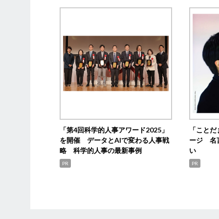
「第4回科学的人事アワード2025」
「ことだ
を開催 データとAIで変わる人事戦
ージ 名
略 科学的人事の最新事例
い
PR
PR