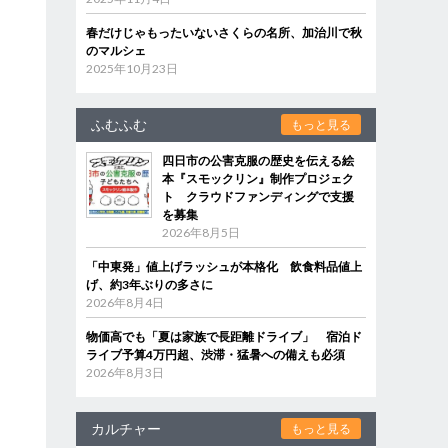
春だけじゃもったいないさくらの名所、加治川で秋
のマルシェ
2025年10月23日
ふむふむ
もっと見る
四日市の公害克服の歴史を伝える絵
本『スモックリン』制作プロジェク
ト クラウドファンディングで支援
を募集
2026年8月5日
「中東発」値上げラッシュが本格化 飲食料品値上
げ、約3年ぶりの多さに
2026年8月4日
物価高でも「夏は家族で長距離ドライブ」 宿泊ド
ライブ予算4万円超、渋滞・猛暑への備えも必須
2026年8月3日
カルチャー
もっと見る