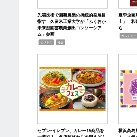
先端技術で園芸農業の持続的発展目
夏季企画
指す 久留米工業大学が「ふくおか
山」 和
未来型園芸農業創出コンソーシア
ら
ム」参画
,
カルチャー
,
,
ビジネス
社会
セブン‐イレブン、カレー15商品を
横浜高島
一斉投入 名店監修から冷製うどん
ト 人気