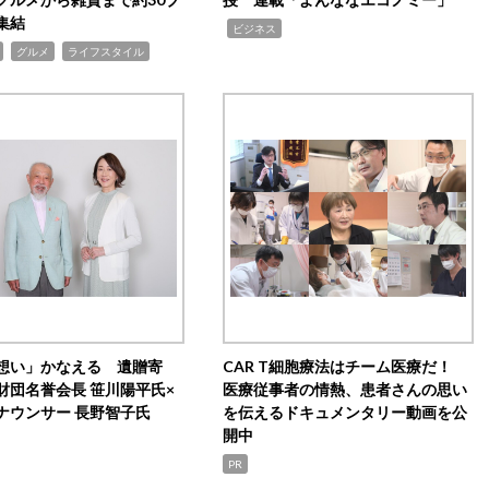
集結
,
ビジネス
,
,
グルメ
ライフスタイル
想い」かなえる 遺贈寄
CAR T細胞療法はチーム医療だ！
財団名誉会長 笹川陽平氏×
医療従事者の情熱、患者さんの思い
ナウンサー 長野智子氏
を伝えるドキュメンタリー動画を公
開中
PR