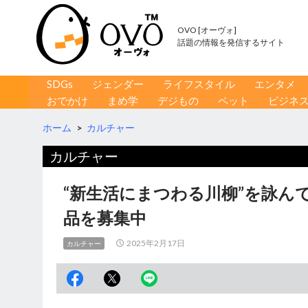
OVO [オーヴォ]
話題の情報を発信するサイト
コンテンツへ移動
検
SDGs
ジェンダー
ライフスタイル
エンタメ
索
おでかけ
まめ学
デジもの
ペット
ビジネ
ホーム
>
カルチャー
カルチャー
“新生活にまつわる川柳”を詠ん
品を募集中
2025年2月17日
カルチャー