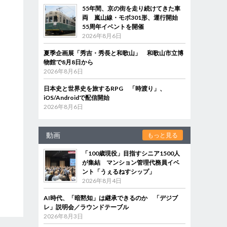
55年間、京の街を走り続けてきた車
両 嵐山線・モボ301形、運行開始
55周年イベントを開催
2026年8月6日
夏季企画展「秀吉・秀長と和歌山」 和歌山市立博
物館で8月8日から
2026年8月6日
日本史と世界史を旅するRPG 「時渡り」、
iOS/Androidで配信開始
2026年8月6日
動画
もっと見る
「100歳現役」目指すシニア1500人
が集結 マンション管理代務員イベ
ント「うぇるねすシップ」
2026年8月4日
AI時代、「暗黙知」は継承できるのか 「デジブ
レ」説明会／ラウンドテーブル
2026年8月3日