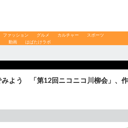
ファッション
グルメ
カルチャー
スポーツ
ス
動画
はばたけラボ
でみよう 「第12回ニコニコ川柳会」、