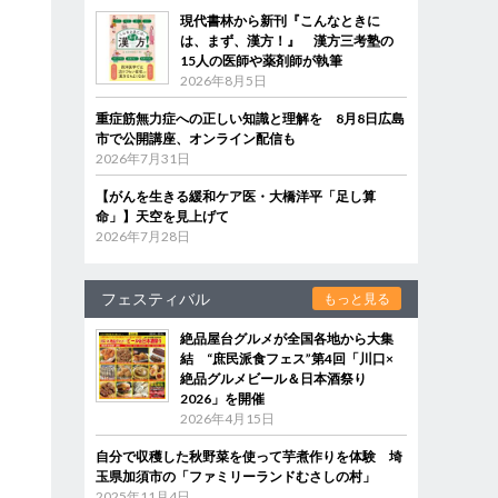
現代書林から新刊『こんなときに
は、まず、漢方！』 漢方三考塾の
15人の医師や薬剤師が執筆
2026年8月5日
重症筋無力症への正しい知識と理解を 8月8日広島
市で公開講座、オンライン配信も
2026年7月31日
【がんを生きる緩和ケア医・大橋洋平「足し算
命」】天空を見上げて
2026年7月28日
フェスティバル
もっと見る
絶品屋台グルメが全国各地から大集
結 “庶民派食フェス”第4回「川口×
絶品グルメビール＆日本酒祭り
2026」を開催
2026年4月15日
自分で収穫した秋野菜を使って芋煮作りを体験 埼
玉県加須市の「ファミリーランドむさしの村」
2025年11月4日