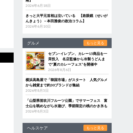
南】
2026年6月18日
きっと大平元首相は泣いている 【政眼鏡（せいが
んきょう）－本田雅俊の政治コラム】
2026年6月10日
グルメ
もっと見る
セブン‐イレブン、カレー15商品を一
斉投入 名店監修から冷製うどんま
で“夏のカレーフェス”を開催中
2026年8月6日
横浜高島屋で「韓国市場」がスタート 人気グルメ
から雑貨まで約30ブランドが集結
2026年8月5日
「山梨県笛吹川フルーツ公園」でサマーフェス 富
士山を眺めながら水遊び、季節限定の桃のかき氷も
2026年8月3日
ヘルスケア
もっと見る