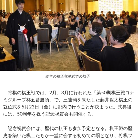
昨年の棋王就位式での様子
将棋の棋王戦では、2月、3月に行われた「第50期棋王戦コナ
ミグループ杯五番勝負」で、三連覇を果たした藤井聡太棋王の
就位式を5月23日（金）に都内で行うことが決まった。式典後
には、50周年を祝う記念祝賀会も開催する。
記念祝賀会には、歴代の棋王も参加予定となる。棋王戦の歴
史を築いた棋士たちが一堂に会する初めての場となり、将棋フ