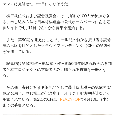
ァンには見逃せない一日になりそうだ。
棋王就位式および記念祝賀会には、抽選で100人が参加でき
る。申し込み方法は日本将棋連盟の公式ホームページにある応
募サイトで4月11日（金）から募集を開始する。
また、第50期を迎えたことで、半世紀の軌跡を振り返る記念
誌の出版を目的としたクラウドファンディング（CF）の第2回
を実施している。
記念誌は第50期棋王就位式・棋王戦50周年記念祝賀会の参加
者と本プロジェクトの支援者のみに贈られる貴重な一冊とな
る。
その他、寄付に対する返礼品として藤井聡太棋王の第50期就
位記念扇子、歴代棋王の記念扇子、オリジナル懐中時計などが
用意されている。第2回のCFは、
READYFOR
で4月10日（木）
までの募集となる。