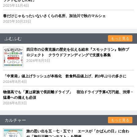
2025年11月4日
春だけじゃもったいないさくらの名所、加治川で秋のマルシェ
2025年10月23日
ふむふむ
もっと見る
四日市の公害克服の歴史を伝える絵本『スモックリン』制作プ
ロジェクト クラウドファンディングで支援を募集
2026年8月5日
「中東発」値上げラッシュが本格化 飲食料品値上げ、約3年ぶりの多さに
2026年8月4日
物価高でも「夏は家族で長距離ドライブ」 宿泊ドライブ予算4万円超、渋滞・
猛暑への備えも必須
2026年8月3日
カルチャー
もっと見る
旅の思い出を五・七・五で！ エースが「かばんの日」に合わ
せ「旅行川柳コンテスト」を開催