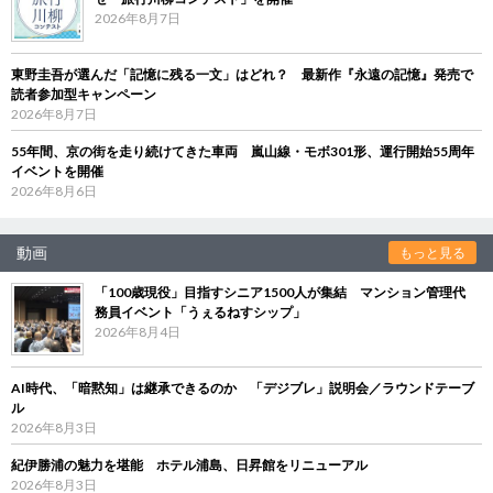
2026年8月7日
東野圭吾が選んだ「記憶に残る一文」はどれ？ 最新作『永遠の記憶』発売で
読者参加型キャンペーン
2026年8月7日
55年間、京の街を走り続けてきた車両 嵐山線・モボ301形、運行開始55周年
イベントを開催
2026年8月6日
動画
もっと見る
「100歳現役」目指すシニア1500人が集結 マンション管理代
務員イベント「うぇるねすシップ」
2026年8月4日
AI時代、「暗黙知」は継承できるのか 「デジブレ」説明会／ラウンドテーブ
ル
2026年8月3日
紀伊勝浦の魅力を堪能 ホテル浦島、日昇館をリニューアル
2026年8月3日