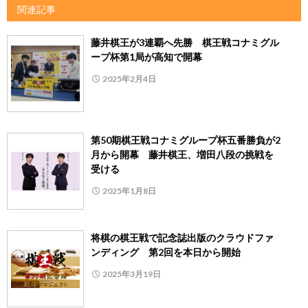
関連記事
藤井棋王が3連覇へ先勝 棋王戦コナミグル
ープ杯第1局が高知で開幕
2025年2月4日
第50期棋王戦コナミグループ杯五番勝負が2
月から開幕 藤井棋王、増田八段の挑戦を
受ける
2025年1月8日
将棋の棋王戦で記念誌出版のクラウドファ
ンディング 第2回を本日から開始
2025年3月19日