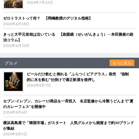
2026年7月22日
ゼロトラストって何？ 【岡嶋教授のデジタル指南】
2026年6月18日
きっと大平元首相は泣いている 【政眼鏡（せいがんきょう）－本田雅俊の政
治コラム】
2026年6月10日
グルメ
もっと見る
ビールだけ飲むと倒れる「ふらつくビアグラス」発売 “強制
的に水を飲む”仕掛けで適正飲酒を後押し
2026年8月7日
セブン‐イレブン、カレー15商品を一斉投入 名店監修から冷製うどんまで“夏
のカレーフェス”を開催中
2026年8月6日
横浜高島屋で「韓国市場」がスタート 人気グルメから雑貨まで約30ブランド
が集結
2026年8月5日