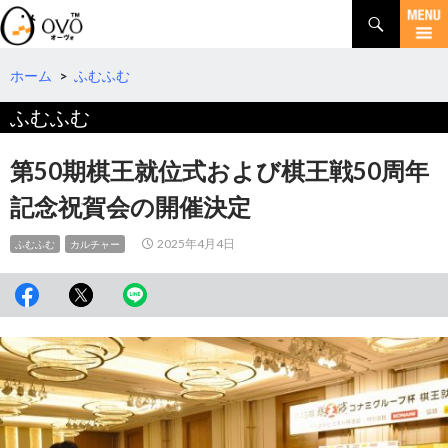
検
索
コ
ン
テ
ホーム
>
ふむふむ
ン
ふむふむ
ツ
へ
移
第50期棋王就位式および棋王戦50周年
動
記念祝賀会の開催決定
2025年4月4日
ふむふむ
カルチャー