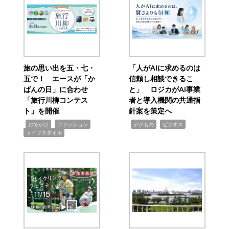
旅の思い出を五・七・
「人がAIに求めるのは
五で！ エースが「か
信頼し相談できるこ
ばんの日」に合わせ
と」 ロジカがAI事業
「旅行川柳コンテス
者と導入機関の共通指
ト」を開催
針案を策定へ
,
,
,
,
,
おでかけ
ファッション
デジもの
ビジネス
ライフスタイル