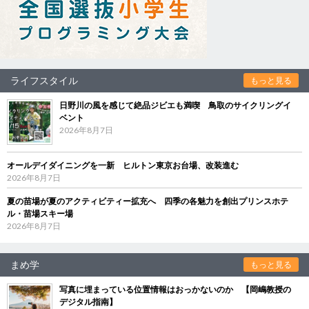
ライフスタイル
もっと見る
日野川の風を感じて絶品ジビエも満喫 鳥取のサイクリングイ
ベント
2026年8月7日
オールデイダイニングを一新 ヒルトン東京お台場、改装進む
2026年8月7日
夏の苗場が夏のアクティビティー拡充へ 四季の各魅力を創出プリンスホテ
ル・苗場スキー場
2026年8月7日
まめ学
もっと見る
写真に埋まっている位置情報はおっかないのか 【岡嶋教授の
デジタル指南】