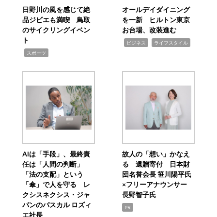
日野川の風を感じて絶
オールデイダイニング
品ジビエも満喫 鳥取
を一新 ヒルトン東京
のサイクリングイベン
お台場、改装進む
ト
,
,
ビジネス
ライフスタイル
,
スポーツ
AIは「手段」、最終責
故人の「想い」かなえ
任は「人間の判断」
る 遺贈寄付 日本財
「法の支配」という
団名誉会長 笹川陽平氏
「傘」で人を守る レ
×フリーアナウンサー
クシスネクシス・ジャ
長野智子氏
パンのパスカル ロズィ
PR
エ社長