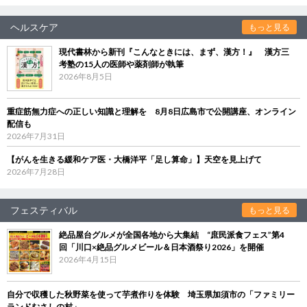
ヘルスケア
もっと見る
現代書林から新刊『こんなときには、まず、漢方！』 漢方三
考塾の15人の医師や薬剤師が執筆
2026年8月5日
重症筋無力症への正しい知識と理解を 8月8日広島市で公開講座、オンライン
配信も
2026年7月31日
【がんを生きる緩和ケア医・大橋洋平「足し算命」】天空を見上げて
2026年7月28日
フェスティバル
もっと見る
絶品屋台グルメが全国各地から大集結 “庶民派食フェス”第4
回「川口×絶品グルメビール＆日本酒祭り2026」を開催
2026年4月15日
自分で収穫した秋野菜を使って芋煮作りを体験 埼玉県加須市の「ファミリー
ランドむさしの村」