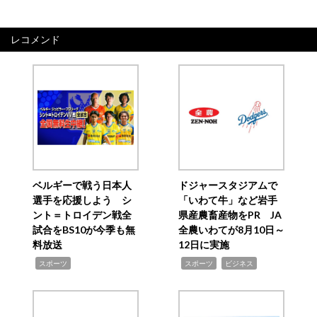
レコメンド
ベルギーで戦う日本人
ドジャースタジアムで
選手を応援しよう シ
「いわて牛」など岩手
ント＝トロイデン戦全
県産農畜産物をPR JA
試合をBS10が今季も無
全農いわてが8月10日～
料放送
12日に実施
,
,
,
スポーツ
スポーツ
ビジネス