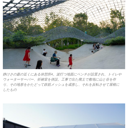
静けさの森の近くにある休憩所4。波打つ地面にベンチが設置され、トイレや
ウォーターサーバー、祈祷室を併設。工事で出た廃土で敷地に山と谷を作
り、その地形をかたどって鉄筋メッシュを成形し、それを反転させて屋根に
したもの