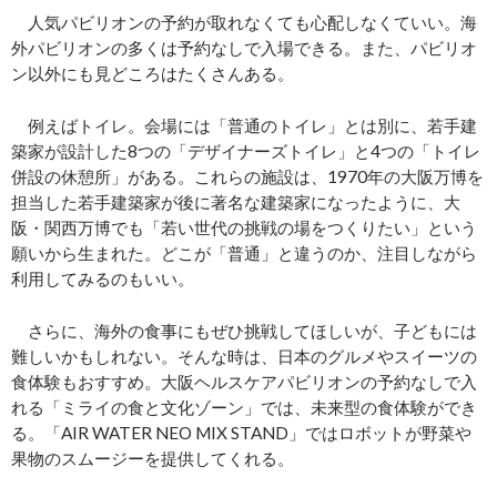
人気パビリオンの予約が取れなくても心配しなくていい。海
外パビリオンの多くは予約なしで入場できる。また、パビリオ
ン以外にも見どころはたくさんある。
例えばトイレ。会場には「普通のトイレ」とは別に、若手建
築家が設計した8つの「デザイナーズトイレ」と4つの「トイレ
併設の休憩所」がある。これらの施設は、1970年の大阪万博を
担当した若手建築家が後に著名な建築家になったように、大
阪・関西万博でも「若い世代の挑戦の場をつくりたい」という
願いから生まれた。どこが「普通」と違うのか、注目しながら
利用してみるのもいい。
さらに、海外の食事にもぜひ挑戦してほしいが、子どもには
難しいかもしれない。そんな時は、日本のグルメやスイーツの
食体験もおすすめ。大阪ヘルスケアパビリオンの予約なしで入
れる「ミライの食と文化ゾーン」では、未来型の食体験ができ
る。「AIR WATER NEO MIX STAND」ではロボットが野菜や
果物のスムージーを提供してくれる。