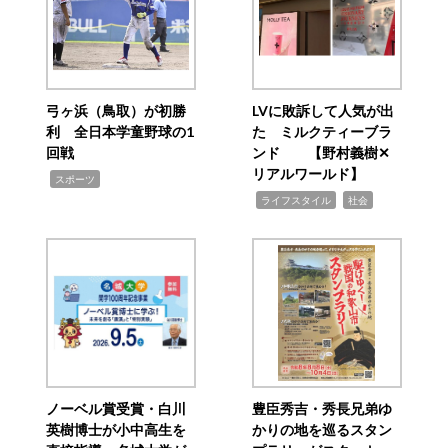
弓ヶ浜（鳥取）が初勝
LVに敗訴して人気が出
利 全日本学童野球の1
た ミルクティーブラ
回戦
ンド 【野村義樹✕
リアルワールド】
,
スポーツ
,
,
ライフスタイル
社会
ノーベル賞受賞・白川
豊臣秀吉・秀長兄弟ゆ
英樹博士が小中高生を
かりの地を巡るスタン