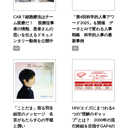
CAR T細胞療法はチー
「第4回科学的人事アワ
ム医療だ！ 医療従事
ード2025」を開催 デ
者の情熱、患者さんの
ータとAIで変わる人事
思いを伝えるドキュメ
戦略 科学的人事の最
ンタリー動画を公開中
新事例
PR
PR
「ことだま」宿る羽生
HIV/エイズにまつわる6
結弦のメッセージ 名
つの“理解のギャッ
言がもたらす心の平穏
プ”とは？ 2030年の流
と潤い
行終結を目指すGAP6の