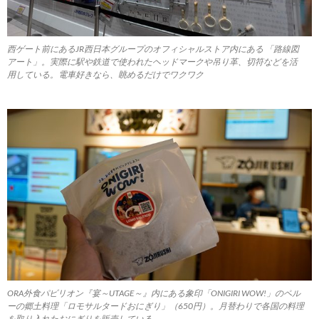
西ゲート前にあるJR西日本グループのオフィシャルストア内にある 「路線図
アート」。実際に駅や鉄道で使われたヘッドマークや吊り革、切符などを活
用している。電車好きなら、眺めるだけでワクワク
ORA外食パビリオン『宴～UTAGE～』内にある象印「ONIGIRI WOW!」のペル
ーの郷土料理「ロモサルタードおにぎり」（650円）。月替わりで各国の料理
を取り入れたおにぎりを販売している