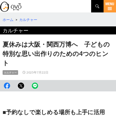
検
索
コ
ン
テ
ホーム
>
カルチャー
ン
カルチャー
ツ
へ
移
夏休みは大阪・関西万博へ 子どもの
動
特別な思い出作りのための4つのヒン
ト
2025年7月22日
カルチャー
■予約なしで楽しめる場所も上手に活用