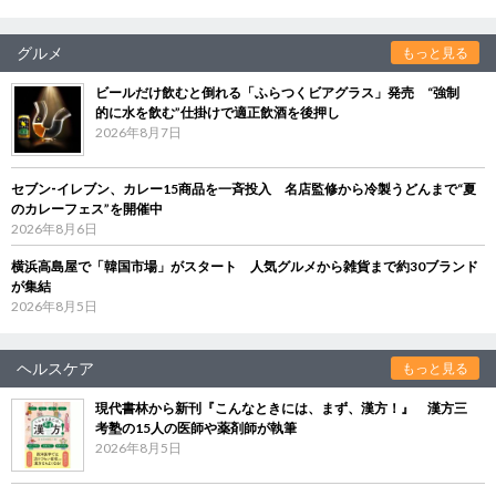
グルメ
もっと見る
ビールだけ飲むと倒れる「ふらつくビアグラス」発売 “強制
的に水を飲む”仕掛けで適正飲酒を後押し
2026年8月7日
セブン‐イレブン、カレー15商品を一斉投入 名店監修から冷製うどんまで“夏
のカレーフェス”を開催中
2026年8月6日
横浜高島屋で「韓国市場」がスタート 人気グルメから雑貨まで約30ブランド
が集結
2026年8月5日
ヘルスケア
もっと見る
現代書林から新刊『こんなときには、まず、漢方！』 漢方三
考塾の15人の医師や薬剤師が執筆
2026年8月5日