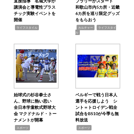
直接指導 名城大学が
プラリーがスタート
講演会と導電性プラス
和歌山市内5カ所・近畿
チック実験イベントを
6カ所を巡り限定グッズ
開催
をもらおう
,
,
,
ライフスタイル
カルチャー
ライフスタイ
ル
始球式の杉谷拳士さ
ベルギーで戦う日本人
ん、野球に熱い思い
選手を応援しよう シ
全日本学童軟式野球大
ント＝トロイデン戦全
会 マクドナルド・トー
試合をBS10が今季も無
ナメントが開幕
料放送
,
,
スポーツ
スポーツ