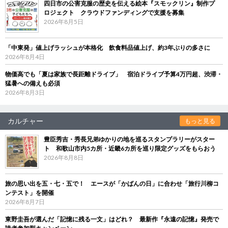
四日市の公害克服の歴史を伝える絵本『スモックリン』制作プ
ロジェクト クラウドファンディングで支援を募集
2026年8月5日
「中東発」値上げラッシュが本格化 飲食料品値上げ、約3年ぶりの多さに
2026年8月4日
物価高でも「夏は家族で長距離ドライブ」 宿泊ドライブ予算4万円超、渋滞・
猛暑への備えも必須
2026年8月3日
カルチャー
もっと見る
豊臣秀吉・秀長兄弟ゆかりの地を巡るスタンプラリーがスター
ト 和歌山市内5カ所・近畿6カ所を巡り限定グッズをもらおう
2026年8月8日
旅の思い出を五・七・五で！ エースが「かばんの日」に合わせ「旅行川柳コ
ンテスト」を開催
2026年8月7日
東野圭吾が選んだ「記憶に残る一文」はどれ？ 最新作『永遠の記憶』発売で