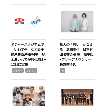
ドジャースタジアムで
故人の「想い」かなえ
「いわて牛」など岩手
る 遺贈寄付 日本財
県産農畜産物をPR JA
団名誉会長 笹川陽平氏
全農いわてが8月10日～
×フリーアナウンサー
12日に実施
長野智子氏
,
,
スポーツ
ビジネス
PR