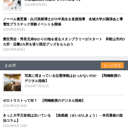
2026年8月8日
ノーベル賞受賞・白川英樹博士が小中高生を直接指導 名城大学が講演会と導
電性プラスチック実験イベントを開催
2026年8月8日
豊臣秀吉・秀長兄弟ゆかりの地を巡るスタンプラリーがスタート 和歌山市内5
カ所・近畿6カ所を巡り限定グッズをもらおう
2026年8月8日
まめ学
もっと見る
写真に埋まっている位置情報はおっかないのか 【岡嶋教授の
デジタル指南】
2026年7月22日
ゼロトラストって何？ 【岡嶋教授のデジタル指南】
2026年6月18日
きっと大平元首相は泣いている 【政眼鏡（せいがんきょう）－本田雅俊の政
治コラム】
2026年6月10日