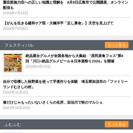
重症筋無力症への正しい知識と理解を 8月8日広島市で公開講座、オンライン
配信も
2026年7月31日
【がんを生きる緩和ケア医・大橋洋平「足し算命」】天空を見上げて
2026年7月28日
フェスティバル
もっと見る
絶品屋台グルメが全国各地から大集結 “庶民派食フェス”第4
回「川口×絶品グルメビール＆日本酒祭り2026」を開催
2026年4月15日
自分で収穫した秋野菜を使って芋煮作りを体験 埼玉県加須市の「ファミリー
ランドむさしの村」
2025年11月4日
春だけじゃもったいないさくらの名所、加治川で秋のマルシェ
2025年10月23日
ふむふむ
もっと見る