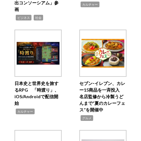
出コンソーシアム」参
,
カルチャー
画
,
,
ビジネス
社会
日本史と世界史を旅す
セブン‐イレブン、カレ
るRPG 「時渡り」、
ー15商品を一斉投入
iOS/Androidで配信開
名店監修から冷製うど
始
んまで“夏のカレーフェ
ス”を開催中
,
カルチャー
,
グルメ