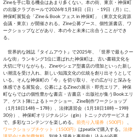
Zineを手に取る機会はあまり多くない。本の街、東京・神保町
の出版クラブホールで2026年1月18日（日）・19日（月）に、
神保町展覧会「Zine & Book フェス in 神保町」（東京文化資源
会議・東京）が開催される。Zine公募ブース、個性派書店、ワ
ークショップなどがあり、本の今と未来に出合うことができ
る。
世界的な雑誌『タイムアウト』で2025年、「世界で最もクー
ルな街」ランキング1位に選ばれた神保町は、古い書籍文化を
大切に守りながらも、Zineやシェア型書店の増加といった新し
い潮流を受け入れ、新しい知識文化の伝統を創り出そうとして
いる。そんな神保町の「今」を切り取り、その広がりと深みを
体感できる展覧会。公募によるZineの展示・即売エリア、神保
町ならではの個性豊かな書店・古書店・出版社が集うBookエリ
ア、ゲスト陣によるトークショー、Zine制作ワークショップ
（1月18日14時～17時）、法律講習会（1月18日18時～19時
30分）、神保町オリジナルジン（gin）トニックのサービスま
で、多彩なコンテンツを楽しめる。
前売り入場券（500円）
、
ワークショップチケット（1500円）
はpeatixで購入する。
法律
講習会は参加費無料
、別途入場券と事前申し込みが必要。