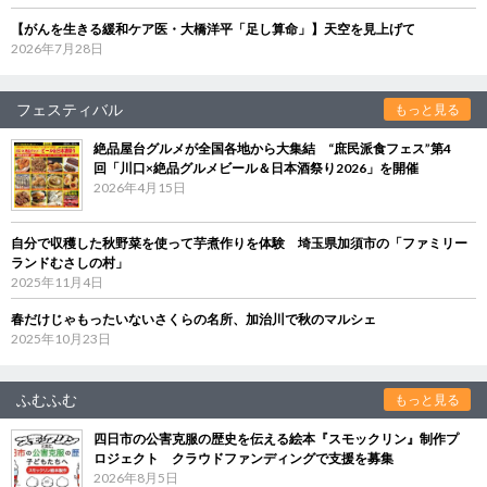
【がんを生きる緩和ケア医・大橋洋平「足し算命」】天空を見上げて
2026年7月28日
フェスティバル
もっと見る
絶品屋台グルメが全国各地から大集結 “庶民派食フェス”第4
回「川口×絶品グルメビール＆日本酒祭り2026」を開催
2026年4月15日
自分で収穫した秋野菜を使って芋煮作りを体験 埼玉県加須市の「ファミリー
ランドむさしの村」
2025年11月4日
春だけじゃもったいないさくらの名所、加治川で秋のマルシェ
2025年10月23日
ふむふむ
もっと見る
四日市の公害克服の歴史を伝える絵本『スモックリン』制作プ
ロジェクト クラウドファンディングで支援を募集
2026年8月5日