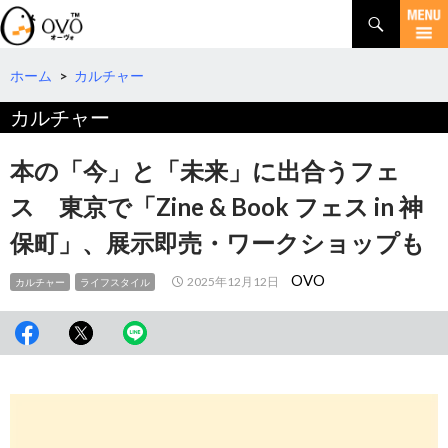
検
索
コ
ン
テ
ホーム
>
カルチャー
ン
カルチャー
ツ
へ
移
本の「今」と「未来」に出合うフェ
動
ス 東京で「Zine & Book フェス in 神
保町」、展示即売・ワークショップも
OVO
2025年12月12日
カルチャー
ライフスタイル