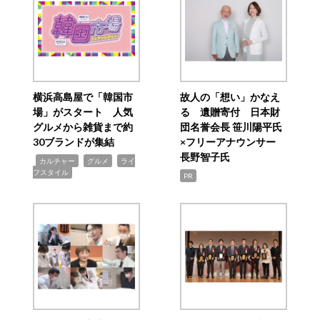
横浜高島屋で「韓国市
故人の「想い」かなえ
場」がスタート 人気
る 遺贈寄付 日本財
グルメから雑貨まで約
団名誉会長 笹川陽平氏
30ブランドが集結
×フリーアナウンサー
長野智子氏
,
,
,
カルチャー
グルメ
ライ
フスタイル
PR