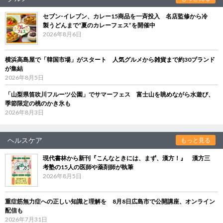
セブン‐イレブン、カレー15商品を一斉投入 名店監修から冷
製うどんまで“夏のカレーフェス”を開催中
2026年8月6日
横浜高島屋で「韓国市場」がスタート 人気グルメから雑貨まで約30ブランド
が集結
2026年8月5日
「山梨県笛吹川フルーツ公園」でサマーフェス 富士山を眺めながら水遊び、
季節限定の桃のかき氷も
2026年8月3日
ヘルスケア
もっと見る
現代書林から新刊『こんなときには、まず、漢方！』 漢方三
考塾の15人の医師や薬剤師が執筆
2026年8月5日
重症筋無力症への正しい知識と理解を 8月8日広島市で公開講座、オンライン
配信も
2026年7月31日