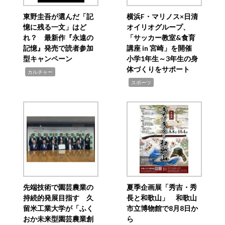
東野圭吾が選んだ「記
横浜F・マリノス×日清
憶に残る一文」はど
オイリオグループ、
れ？ 最新作『永遠の
「サッカー教室&食育
記憶』発売で読者参加
講座 in 宮崎」を開催
型キャンペーン
小学1年生～3年生の身
体づくりをサポート
,
カルチャー
,
スポーツ
先端技術で園芸農業の
夏季企画展「秀吉・秀
持続的発展目指す 久
長と和歌山」 和歌山
留米工業大学が「ふく
市立博物館で8月8日か
おか未来型園芸農業創
ら