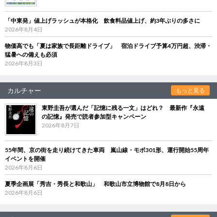
「中東発」値上げラッシュが本格化 飲食料品値上げ、約3年ぶりの多さに
2026年8月4日
物価高でも「夏は家族で長距離ドライブ」 宿泊ドライブ予算4万円超、渋滞・
猛暑への備えも必須
2026年8月3日
カルチャー
もっと見る
東野圭吾が選んだ「記憶に残る一文」はどれ？ 最新作『永遠
の記憶』発売で読者参加型キャンペーン
2026年8月7日
55年間、京の街を走り続けてきた車両 嵐山線・モボ301形、運行開始55周年
イベントを開催
2026年8月6日
夏季企画展「秀吉・秀長と和歌山」 和歌山市立博物館で8月8日から
2026年8月6日