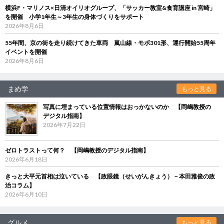
横浜F・マリノス×日清オイリオグループ、「サッカー教室&食育講座 in 宮崎」
を開催 小学1年生～3年生の身体づくりをサポート
2026年8月6日
55年間、京の街を走り続けてきた車両 嵐山線・モボ301形、運行開始55周年
イベントを開催
2026年8月6日
まめ学
もっと見る
写真に埋まっている位置情報はおっかないのか 【岡嶋教授の
デジタル指南】
2026年7月22日
ゼロトラストって何？ 【岡嶋教授のデジタル指南】
2026年6月18日
きっと大平元首相は泣いている 【政眼鏡（せいがんきょう）－本田雅俊の政
治コラム】
2026年6月10日
グルメ
もっと見る