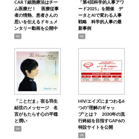
CAR T細胞療法はチー
「第4回科学的人事アワ
ム医療だ！ 医療従事
ード2025」を開催 デ
者の情熱、患者さんの
ータとAIで変わる人事
思いを伝えるドキュメ
戦略 科学的人事の最
ンタリー動画を公開中
新事例
PR
PR
「ことだま」宿る羽生
HIV/エイズにまつわる6
結弦のメッセージ 名
つの“理解のギャッ
言がもたらす心の平穏
プ”とは？ 2030年の流
と潤い
行終結を目指すGAP6の
特設サイトを公開
PR
PR