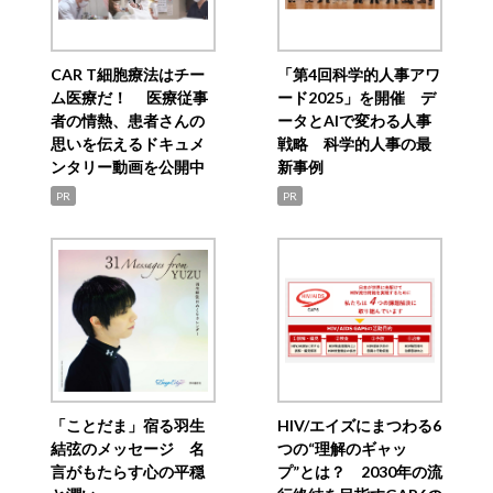
CAR T細胞療法はチー
「第4回科学的人事アワ
ム医療だ！ 医療従事
ード2025」を開催 デ
者の情熱、患者さんの
ータとAIで変わる人事
思いを伝えるドキュメ
戦略 科学的人事の最
ンタリー動画を公開中
新事例
PR
PR
「ことだま」宿る羽生
HIV/エイズにまつわる6
結弦のメッセージ 名
つの“理解のギャッ
言がもたらす心の平穏
プ”とは？ 2030年の流