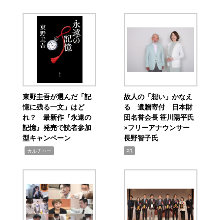
東野圭吾が選んだ「記
故人の「想い」かなえ
憶に残る一文」はど
る 遺贈寄付 日本財
れ？ 最新作『永遠の
団名誉会長 笹川陽平氏
記憶』発売で読者参加
×フリーアナウンサー
型キャンペーン
長野智子氏
,
カルチャー
PR