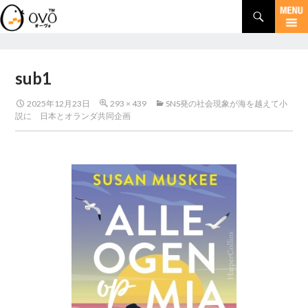
検
索
コ
ン
テ
ン
sub1
ツ
へ
2025年12月23日
293 × 439
SNS発の社会現象が海を越えて小
移
説に 日本とオランダ共同企画
動