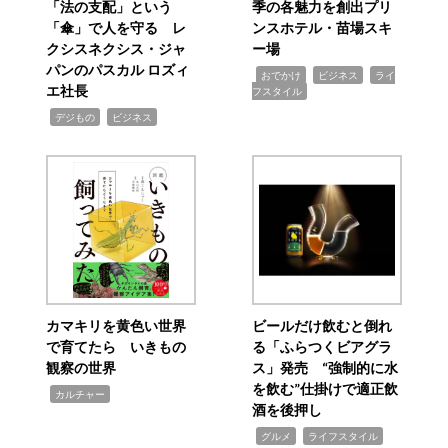
「法の支配」という
季の各魅力を創出プリ
「傘」で人を守る レ
ンスホテル・苗場スキ
クシスネクシス・ジャ
ー場
パンのパスカル ロズィ
,
,
,
おでかけ
ビジネス
ライ
エ社長
フスタイル
,
,
デジもの
ビジネス
カマキリを黄色い世界
ビールだけ飲むと倒れ
で育てたら いきもの
る「ふらつくビアグラ
観察の世界
ス」発売 “強制的に水
を飲む”仕掛けで適正飲
,
カルチャー
酒を後押し
,
,
グルメ
ライフスタイル