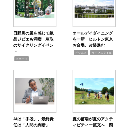
日野川の風を感じて絶
オールデイダイニング
品ジビエも満喫 鳥取
を一新 ヒルトン東京
のサイクリングイベン
お台場、改装進む
ト
,
,
ビジネス
ライフスタイル
,
スポーツ
AIは「手段」、最終責
夏の苗場が夏のアクテ
任は「人間の判断」
ィビティー拡充へ 四