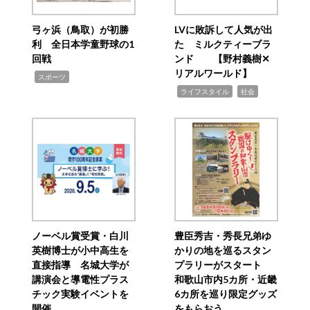
弓ヶ浜（鳥取）が初勝
LVに敗訴して人気が出
利 全日本学童野球の1
た ミルクティーブラ
回戦
ンド 【野村義樹✕
リアルワールド】
,
スポーツ
,
,
ライフスタイル
社会
ノーベル賞受賞・白川
豊臣秀吉・秀長兄弟ゆ
英樹博士が小中高生を
かりの地を巡るスタン
直接指導 名城大学が
プラリーがスタート
講演会と導電性プラス
和歌山市内5カ所・近畿
チック実験イベントを
6カ所を巡り限定グッズ
開催
をもらおう