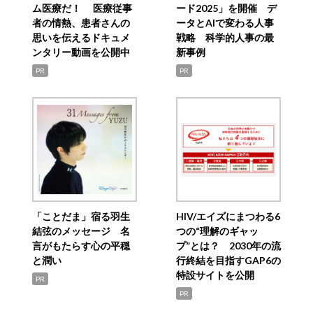
ム医療だ！ 医療従事
ード2025」を開催 デ
者の情熱、患者さんの
ータとAIで変わる人事
思いを伝えるドキュメ
戦略 科学的人事の最
ンタリー動画を公開中
新事例
PR
PR
「ことだま」宿る羽生
HIV/エイズにまつわる6
結弦のメッセージ 名
つの“理解のギャッ
言がもたらす心の平穏
プ”とは？ 2030年の流
と潤い
行終結を目指すGAP6の
特設サイトを公開
PR
PR