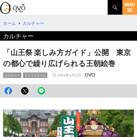
検
索
コ
ン
テ
ホーム
>
カルチャー
ン
カルチャー
ツ
へ
移
「山王祭 楽しみ方ガイド」公開 東京
動
の都心で繰り広げられる王朝絵巻
OVO
2026年6月2日
カルチャー
ライフスタイル