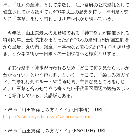
神」「江戸の産神」として崇敬し、江戸幕府の公式祭礼として
確立されてから数えても400年以上の歴史を持つ。神田祭と交
互に「本祭」を行う習わしは江戸時代から続いている。
今年は、山王祭最大の見せ場である「神幸祭」が開催される
特別な年。王朝装束をまとった約500人の祭列行列が国立劇場
から皇居、丸の内、銀座、日本橋など都心の約23キロを練り歩
き、ビジネス街が一日限りの王朝絵巻へと様変わりする。
多彩な祭事・神事が行われるため「どこで何を見たらよいか
分からない」という声も多いという。そこで、「楽しみ方ガイ
ド」で祭礼行列のルートや通過時間、主要な見どころをはじ
め、山王祭と合わせて立ち寄りたい千代田区周辺の観光スポッ
トも紹介している。英語版もある。
・Web「山王祭 楽しみ方ガイド」(日本語） URL：
https://visit-chiyoda.tokyo/sannoumatsuri/
・Web「山王祭 楽しみ方ガイド」(ENGLISH）URL：