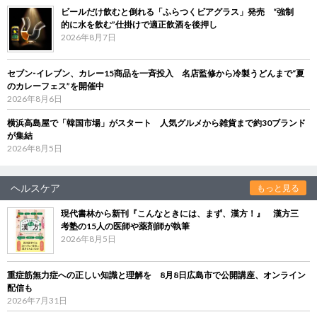
ビールだけ飲むと倒れる「ふらつくビアグラス」発売 “強制
的に水を飲む”仕掛けで適正飲酒を後押し
2026年8月7日
セブン‐イレブン、カレー15商品を一斉投入 名店監修から冷製うどんまで“夏
のカレーフェス”を開催中
2026年8月6日
横浜高島屋で「韓国市場」がスタート 人気グルメから雑貨まで約30ブランド
が集結
2026年8月5日
ヘルスケア
もっと見る
現代書林から新刊『こんなときには、まず、漢方！』 漢方三
考塾の15人の医師や薬剤師が執筆
2026年8月5日
重症筋無力症への正しい知識と理解を 8月8日広島市で公開講座、オンライン
配信も
2026年7月31日