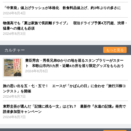
「中東発」値上げラッシュが本格化 飲食料品値上げ、約3年ぶりの多さに
2026年8月4日
物価高でも「夏は家族で長距離ドライブ」 宿泊ドライブ予算4万円超、渋滞・
猛暑への備えも必須
2026年8月3日
カルチャー
もっと見る
豊臣秀吉・秀長兄弟ゆかりの地を巡るスタンプラリーがスター
ト 和歌山市内5カ所・近畿6カ所を巡り限定グッズをもらおう
2026年8月8日
旅の思い出を五・七・五で！ エースが「かばんの日」に合わせ「旅行川柳コ
ンテスト」を開催
2026年8月7日
東野圭吾が選んだ「記憶に残る一文」はどれ？ 最新作『永遠の記憶』発売で
読者参加型キャンペーン
2026年8月7日