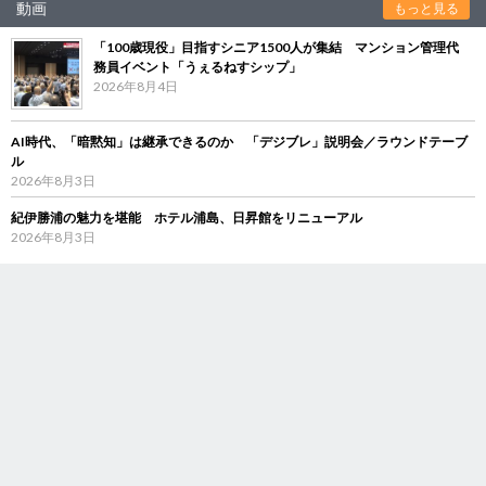
動画
もっと見る
「100歳現役」目指すシニア1500人が集結 マンション管理代
務員イベント「うぇるねすシップ」
2026年8月4日
AI時代、「暗黙知」は継承できるのか 「デジブレ」説明会／ラウンドテーブ
ル
2026年8月3日
紀伊勝浦の魅力を堪能 ホテル浦島、日昇館をリニューアル
2026年8月3日