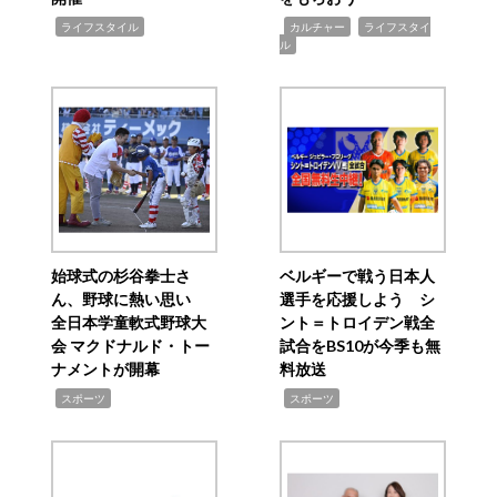
,
,
,
ライフスタイル
カルチャー
ライフスタイ
ル
始球式の杉谷拳士さ
ベルギーで戦う日本人
ん、野球に熱い思い
選手を応援しよう シ
全日本学童軟式野球大
ント＝トロイデン戦全
会 マクドナルド・トー
試合をBS10が今季も無
ナメントが開幕
料放送
,
,
スポーツ
スポーツ