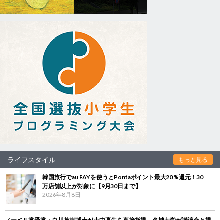
ライフスタイル
もっと見る
韓国旅行でau PAYを使うとPontaポイント最大20％還元！30
万店舗以上が対象に【9月30日まで】
2026年8月8日
ノーベル賞受賞・白川英樹博士が小中高生を直接指導 名城大学が講演会と導