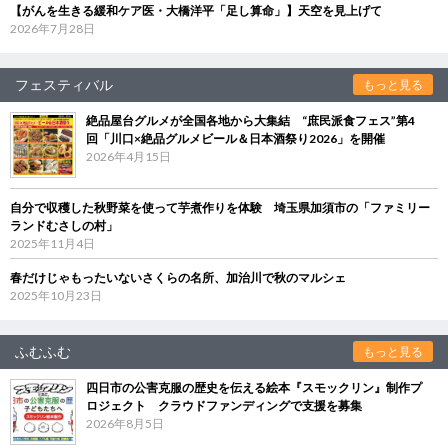
【がんを生きる緩和ケア医・大橋洋平「足し算命」】天空を見上げて
2026年7月28日
フェスティバル
もっと見る
絶品屋台グルメが全国各地から大集結 “庶民派食フェス”第4
回「川口×絶品グルメビール＆日本酒祭り2026」を開催
2026年4月15日
自分で収穫した秋野菜を使って芋煮作りを体験 埼玉県加須市の「ファミリー
ランドむさしの村」
2025年11月4日
春だけじゃもったいないさくらの名所、加治川で秋のマルシェ
2025年10月23日
ふむふむ
もっと見る
四日市の公害克服の歴史を伝える絵本『スモックリン』制作プ
ロジェクト クラウドファンディングで支援を募集
2026年8月5日