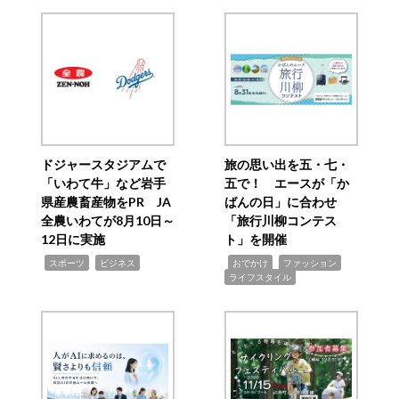
ドジャースタジアムで
旅の思い出を五・七・
「いわて牛」など岩手
五で！ エースが「か
県産農畜産物をPR JA
ばんの日」に合わせ
全農いわてが8月10日～
「旅行川柳コンテス
12日に実施
ト」を開催
,
,
,
,
,
スポーツ
ビジネス
おでかけ
ファッション
ライフスタイル