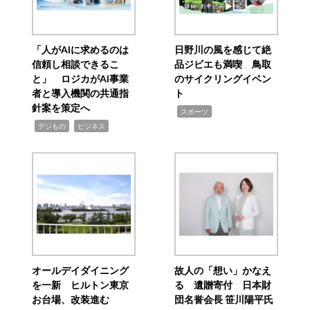
「人がAIに求めるのは
日野川の風を感じて絶
信頼し相談できるこ
品ジビエも満喫 鳥取
と」 ロジカがAI事業
のサイクリングイベン
者と導入機関の共通指
ト
針案を策定へ
,
スポーツ
,
,
デジもの
ビジネス
オールデイダイニング
故人の「想い」かなえ
を一新 ヒルトン東京
る 遺贈寄付 日本財
お台場、改装進む
団名誉会長 笹川陽平氏