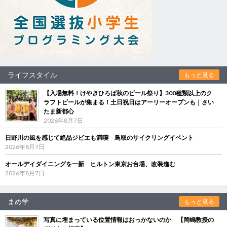
ライフスタイル
もっと見る
【入場無料！けやきひろば秋のビール祭り】300種類以上のク
ラフトビールが集まる！土日祝日はアーリーオープンも｜さい
たま新都心
2026年8月7日
日野川の風を感じて絶品ジビエも満喫 鳥取のサイクリングイベント
2026年8月7日
オールデイダイニングを一新 ヒルトン東京お台場、改装進む
2026年8月7日
まめ学
もっと見る
写真に埋まっている位置情報はおっかないのか 【岡嶋教授の