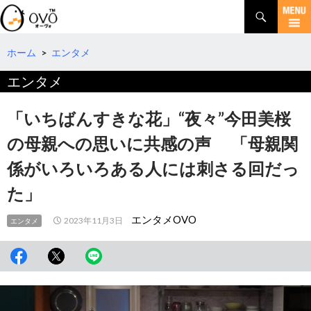
検
索
コ
ン
テ
ホーム
>
エンタメ
ン
エンタメ
ツ
へ
移
「いちばんすきな花」“夜々”今田美桜
動
の母親への思いに共感の声 「母親関
係がいろいろある人には刺さる回だっ
た」
エンタメOVO
2023年11月3日
エンタメ