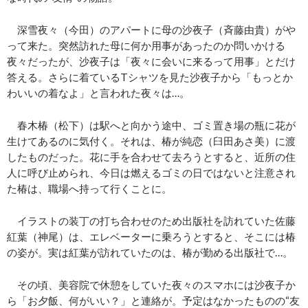
深雪夜々（今田）のアパートに母の沙夜子（斉藤由貴）がや
って来た。突然訪れた母に何か用事があったのか問いかける
夜々だったが、沙夜子は「夜々に会いに来るって用事」とだけ
答える。さらに着ているTシャツを見た沙夜子から「もっとか
わいいの着なよ」と言われた夜々は…。
春木椿（松下）は駅へと向かう途中、ゴミ置き場の瓶に花が
生けてあるのに気付く。それは、椿が純恋（臼田あさ美）に渡
したものだった。花に手を合わせて去ろうとすると、近所の住
人に呼び止められ、今日は燃えるゴミの日ではないと注意され
た椿は、職場へ持って行くことに。
イラストの装丁の打ち合わせのため出版社を訪れていた佐藤
紅葉（神尾）は、エレベーターに乗ろうとすると、そこには椿
の姿が。実は紅葉が訪れていたのは、椿が勤める出版社で…。
その頃、美容院で休憩をしていた夜々のスマホには沙夜子か
ら「お夕飯、何がいい？」と連絡が。予定はなかったものの“友