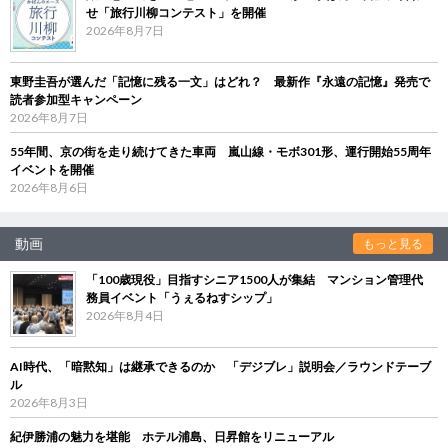
せ「旅行川柳コンテスト」を開催
2026年8月7日
東野圭吾が選んだ「記憶に残る一文」はどれ？ 最新作『永遠の記憶』発売で
読者参加型キャンペーン
2026年8月7日
55年間、京の街を走り続けてきた車両 嵐山線・モボ301形、運行開始55周年
イベントを開催
2026年8月6日
動画
もっと見る
「100歳現役」目指すシニア1500人が集結 マンション管理代
務員イベント「うぇるねすシップ」
2026年8月4日
AI時代、「暗黙知」は継承できるのか 「デジブレ」説明会／ラウンドテーブ
ル
2026年8月3日
紀伊勝浦の魅力を堪能 ホテル浦島、日昇館をリニューアル