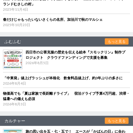
ランドむさしの村」
2025年11月4日
春だけじゃもったいないさくらの名所、加治川で秋のマルシェ
2025年10月23日
ふむふむ
もっと見る
四日市の公害克服の歴史を伝える絵本『スモックリン』制作プ
ロジェクト クラウドファンディングで支援を募集
2026年8月5日
「中東発」値上げラッシュが本格化 飲食料品値上げ、約3年ぶりの多さに
2026年8月4日
物価高でも「夏は家族で長距離ドライブ」 宿泊ドライブ予算4万円超、渋滞・
猛暑への備えも必須
2026年8月3日
カルチャー
もっと見る
旅の思い出を五・七・五で！ エースが「かばんの日」に合わ