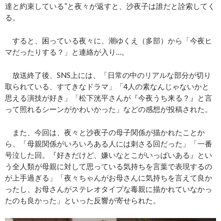
達と約束している”と夜々が返すと、沙夜子は誰だと詮索してく
る。
すると、困っている夜々に、潮ゆくえ（多部）から「今夜ヒ
マだったりする？」と連絡が入り…。
放送終了後、SNS上には、「日常の中のリアルな部分が切り
取られている、すてきなドラマ」「4人の素なんじゃないかと
思える演技が好き」「松下洸平さんが『今夜うち来る？』と言
って照れるシーンがかわいかった」などの感想が投稿された。
また、今回は、夜々と沙夜子の母子関係が描かれたことか
ら、「母親関係がいろいろある人には刺さる回だった」「一番
号泣した回。『好きだけど、嫌いなとこがいっぱいある』とい
う全人類が母親に対して思っている気持ちを言葉で表現するの
が上手過ぎる」「夜々ちゃんがお母さんに気持ちを言えて良か
ったし、お母さんがステレオタイプな毒親に描かれていなかっ
たのも良かった」といった反響が寄せられた。