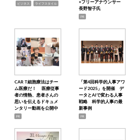
×フリーアナウンサー
,
,
ビジネス
ライフスタイル
長野智子氏
PR
CAR T細胞療法はチー
「第4回科学的人事アワ
ム医療だ！ 医療従事
ード2025」を開催 デ
者の情熱、患者さんの
ータとAIで変わる人事
思いを伝えるドキュメ
戦略 科学的人事の最
ンタリー動画を公開中
新事例
PR
PR