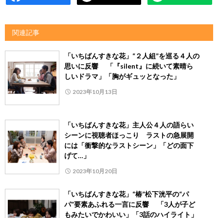
関連記事
「いちばんすきな花」“２人組”を巡る４人の
思いに反響 「『silent』に続いて素晴ら
しいドラマ」「胸がギュッとなった」
2023年10月13日
「いちばんすきな花」主人公４人の語らい
シーンに視聴者ほっこり ラストの急展開
には「衝撃的なラストシーン」「どの面下
げて…」
2023年10月20日
「いちばんすきな花」“椿”松下洸平の“パ
パ”要素あふれる一言に反響 「3人が子ど
もみたいでかわいい」「3話のハイライト」