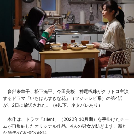
多部未華子、松下洸平、今田美桜、神尾楓珠がクワトロ主演
するドラマ「いちばんすきな花」（フジテレビ系）の第4話
が、2日に放送された。（※以下、ネタバレあり）
本作は、ドラマ「silent」（2022年10月期）を手掛けたチー
ムが再集結したオリジナル作品。4人の男女が紡ぎ出す、新た
な時代の“友情”の物語。