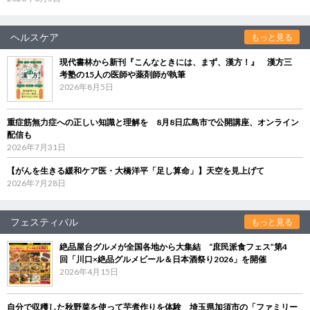
ヘルスケア
もっと見る
現代書林から新刊『こんなときには、まず、漢方！』 漢方三
考塾の15人の医師や薬剤師が執筆
2026年8月5日
重症筋無力症への正しい知識と理解を 8月8日広島市で公開講座、オンライン
配信も
2026年7月31日
【がんを生きる緩和ケア医・大橋洋平「足し算命」】天空を見上げて
2026年7月28日
フェスティバル
もっと見る
絶品屋台グルメが全国各地から大集結 “庶民派食フェス”第4
回「川口×絶品グルメビール＆日本酒祭り2026」を開催
2026年4月15日
自分で収穫した秋野菜を使って芋煮作りを体験 埼玉県加須市の「ファミリー