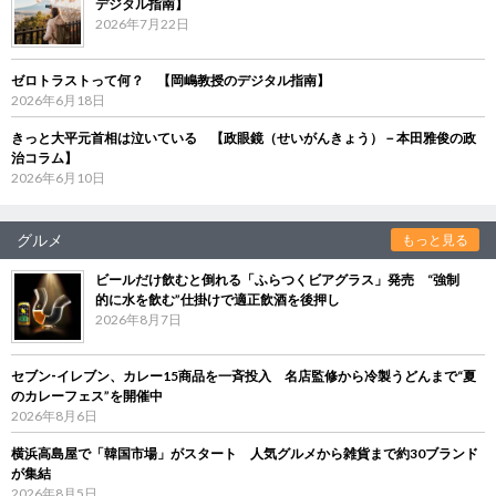
デジタル指南】
2026年7月22日
ゼロトラストって何？ 【岡嶋教授のデジタル指南】
2026年6月18日
きっと大平元首相は泣いている 【政眼鏡（せいがんきょう）－本田雅俊の政
治コラム】
2026年6月10日
グルメ
もっと見る
ビールだけ飲むと倒れる「ふらつくビアグラス」発売 “強制
的に水を飲む”仕掛けで適正飲酒を後押し
2026年8月7日
セブン‐イレブン、カレー15商品を一斉投入 名店監修から冷製うどんまで“夏
のカレーフェス”を開催中
2026年8月6日
横浜高島屋で「韓国市場」がスタート 人気グルメから雑貨まで約30ブランド
が集結
2026年8月5日