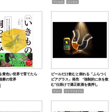
,
,
デジもの
ビジネス
を黄色い世界で育てたら
ビールだけ飲むと倒れる「ふらつく
観察の世界
ビアグラス」発売 “強制的に水を飲
む”仕掛けで適正飲酒を後押し
,
,
グルメ
ライフスタイル