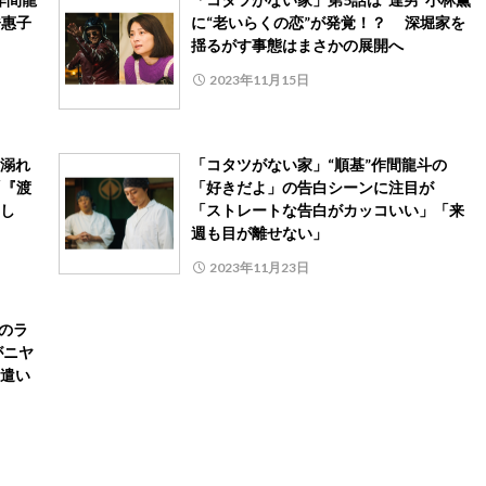
橋惠子
に“老いらくの恋”が発覚！？ 深堀家を
揺るがす事態はまさかの展開へ
2023年11月15日
溺れ
「コタツがない家」“順基”作間龍斗の
「『渡
「好きだよ」の告白シーンに注目が
し
「ストレートな告白がカッコいい」「来
週も目が離せない」
2023年11月23日
のラ
がニヤ
遣い