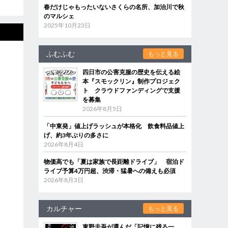
春だけじゃもったいないさくらの名所、加治川で秋
のマルシェ
2025年10月23日
ふむふむ
もっと見る
四日市の公害克服の歴史を伝える絵
本『スモックリン』制作プロジェク
ト クラウドファンディングで支援
を募集
2026年8月5日
「中東発」値上げラッシュが本格化 飲食料品値上
げ、約3年ぶりの多さに
2026年8月4日
物価高でも「夏は家族で長距離ドライブ」 宿泊ド
ライブ予算4万円超、渋滞・猛暑への備えも必須
2026年8月3日
カルチャー
もっと見る
東野圭吾が選んだ「記憶に残る一