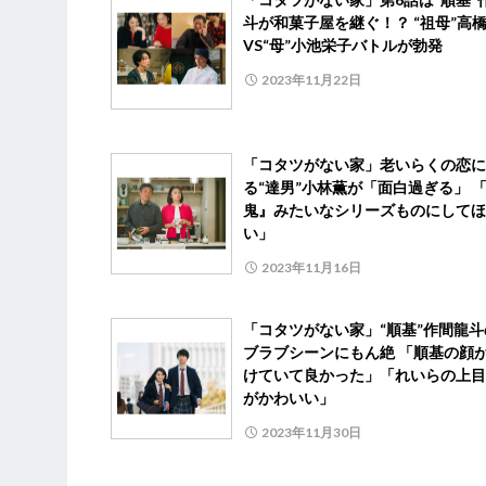
斗が和菓子屋を継ぐ！？ “祖母”高
VS“母”小池栄子バトルが勃発
2023年11月22日
「コタツがない家」老いらくの恋に
る“達男”小林薫が「面白過ぎる」 
鬼』みたいなシリーズものにしてほ
い」
2023年11月16日
「コタツがない家」“順基”作間龍斗
ブラブシーンにもん絶 「順基の顔
けていて良かった」「れいらの上目
がかわいい」
2023年11月30日