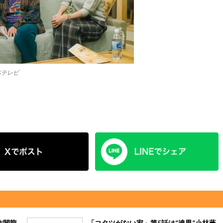
本テレビ
作間龍
「コタツがない家」第5話は“達男”小林薫