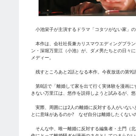
小池栄子が主演するドラマ「コタツがない家」の第
本作は、会社社長兼カリスマウエディングプラン
ン・深堀万里江（小池）が、ダメ男たちとの日々に
メディー。
残すところあと2話となる本作。今夜放送の第9話
第8話で「離婚して家を出て行く実体験を漫画に
きない万里江は、悠作を説得しようと試みるが、悠
実際、周囲には2人の離婚に反対する人がいない
とに意味があるのか? なぜ自分は離婚したくない
そんな中、唯一離婚に反対する編集者・土門（北
作にとって離婚騒ぎが漫画のネタとしてつまらない