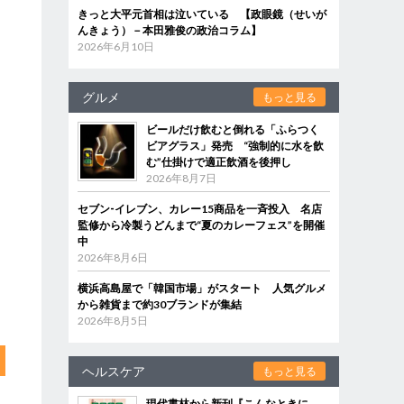
きっと大平元首相は泣いている 【政眼鏡（せいが
んきょう）－本田雅俊の政治コラム】
2026年6月10日
グルメ
もっと見る
ビールだけ飲むと倒れる「ふらつく
ビアグラス」発売 “強制的に水を飲
む”仕掛けで適正飲酒を後押し
2026年8月7日
セブン‐イレブン、カレー15商品を一斉投入 名店
監修から冷製うどんまで“夏のカレーフェス”を開催
中
2026年8月6日
横浜高島屋で「韓国市場」がスタート 人気グルメ
から雑貨まで約30ブランドが集結
2026年8月5日
ヘルスケア
もっと見る
現代書林から新刊『こんなときに