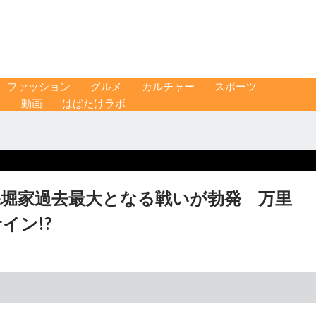
ファッション
グルメ
カルチャー
スポーツ
ス
動画
はばたけラボ
深堀家過去最大となる戦いが勃発 万里
イン!?