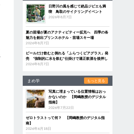
西
日野川の風を感じて絶品ジビエも満
喫 鳥取のサイクリングイベント
2026年8月7日
こ
夏の苗場が夏のアクティビティー拡充へ 四季の各
魅力を創出プリンスホテル・苗場スキー場
2026年8月7日
い
ビールだけ飲むと倒れる「ふらつくビアグラス」発
戦
売 “強制的に水を飲む”仕掛けで適正飲酒を後押し
2026年8月7日
まめ学
もっと見る
写真に埋まっている位置情報はおっ
かないのか 【岡嶋教授のデジタル
指南】
2026年7月22日
ゼロトラストって何？ 【岡嶋教授のデジタル指
南】
2026年6月18日