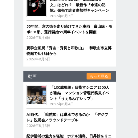
文」はどれ？ 最新作『永遠の記
憶』発売で読者参加型キャンペーン
2026年8月7日
55年間、京の街を走り続けてきた車両 嵐山線・モ
ボ301形、運行開始55周年イベントを開催
2026年8月6日
夏季企画展「秀吉・秀長と和歌山」 和歌山市立博
物館で8月8日から
2026年8月6日
動画
もっと見る
「100歳現役」目指すシニア1500人
が集結 マンション管理代務員イベ
ント「うぇるねすシップ」
2026年8月4日
AI時代、「暗黙知」は継承できるのか 「デジブ
レ」説明会／ラウンドテーブル
2026年8月3日
紀伊勝浦の魅力を堪能 ホテル浦島、日昇館をリニ