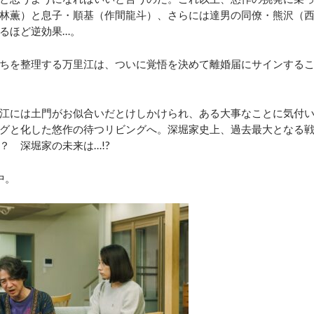
林薫）と息子・順基（作間龍斗）、さらには達男の同僚・熊沢（
るほど逆効果…。
ちを整理する万里江は、ついに覚悟を決めて離婚届にサインする
江には土門がお似合いだとけしかけられ、ある大事なことに気付
グと化した悠作の待つリビングへ。深堀家史上、過去最大となる
 深堀家の未来は…!?
中。