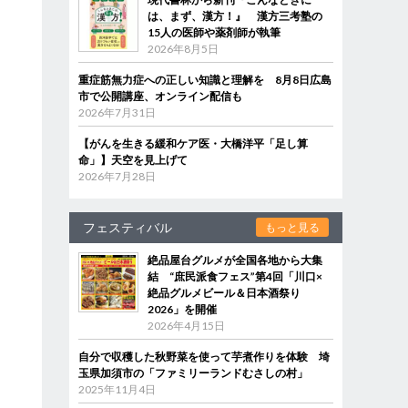
は、まず、漢方！』 漢方三考塾の
15人の医師や薬剤師が執筆
2026年8月5日
重症筋無力症への正しい知識と理解を 8月8日広島
市で公開講座、オンライン配信も
2026年7月31日
【がんを生きる緩和ケア医・大橋洋平「足し算
命」】天空を見上げて
2026年7月28日
フェスティバル
もっと見る
絶品屋台グルメが全国各地から大集
結 “庶民派食フェス”第4回「川口×
絶品グルメビール＆日本酒祭り
2026」を開催
2026年4月15日
自分で収穫した秋野菜を使って芋煮作りを体験 埼
玉県加須市の「ファミリーランドむさしの村」
2025年11月4日