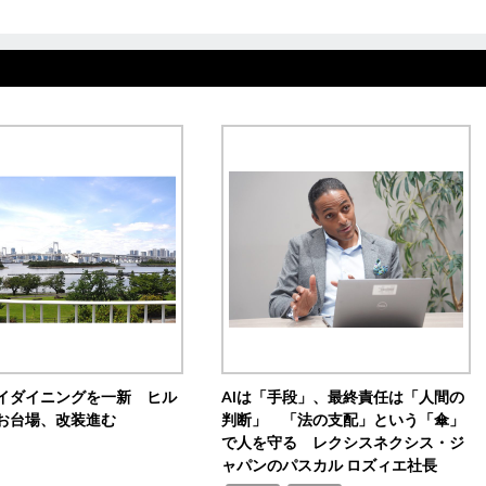
イダイニングを一新 ヒル
AIは「手段」、最終責任は「人間の
お台場、改装進む
判断」 「法の支配」という「傘」
で人を守る レクシスネクシス・ジ
ャパンのパスカル ロズィエ社長