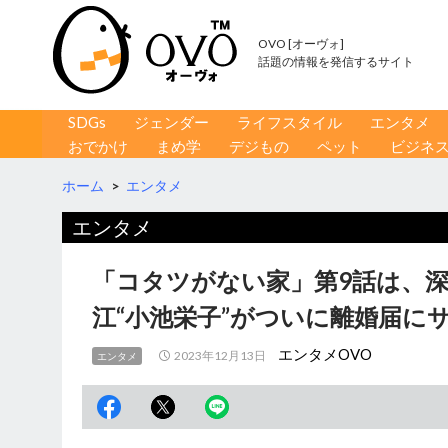
OVO [オーヴォ]
話題の情報を発信するサイト
コンテンツへ移動
検
SDGs
ジェンダー
ライフスタイル
エンタメ
索
おでかけ
まめ学
デジもの
ペット
ビジネ
ホーム
>
エンタメ
エンタメ
「コタツがない家」第9話は、
江“小池栄子”がついに離婚届にサ
エンタメOVO
2023年12月13日
エンタメ