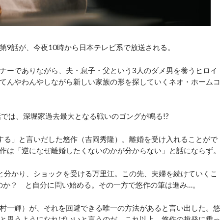
9話が、今夜10時から日本テレビ系で放送される。
ナーでありながら、夫・息子・父という3人のダメ男を養うヒロイ
てんやわんやしながら新しい家族の形を探していくネオ・ホーム
では、深堀家過去最大となる戦いのゴングが鳴る!?
する」と言いだした悠作（吉岡秀隆）。離婚を受け入れることがで
作は「逆になぜ離婚したくないのかが分からない」と話にならず
と分かり、ショックを受ける万里江。この先、夫婦を続けていくこ
のか？ と自分に問い始める。その一方で悠作の筆は進み…。
村一輝）が、それを回避できる唯一の方法があると言い出した。
と思うようになればいいと言うのだ。これ以上、悠作の挑発に乗