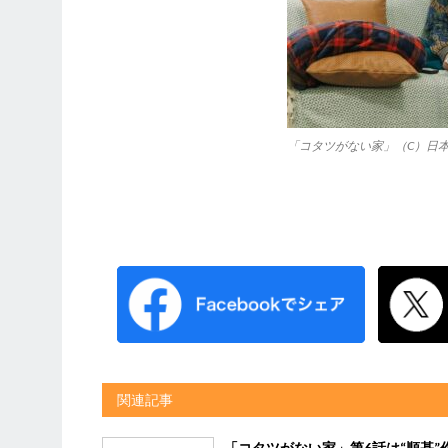
「コタツがない家」（C）日
関連記事
「コタツがない家」第6話は“順基”