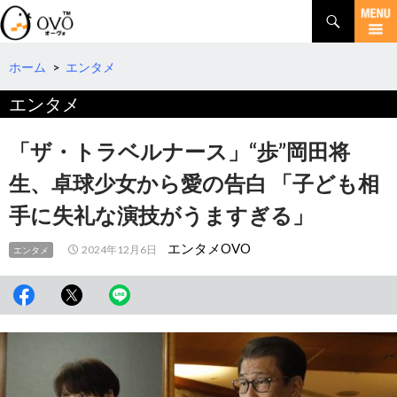
検
索
コ
ン
テ
ホーム
>
エンタメ
ン
エンタメ
ツ
へ
移
「ザ・トラベルナース」“歩”岡田将
動
生、卓球少女から愛の告白 「子ども相
手に失礼な演技がうますぎる」
エンタメOVO
2024年12月6日
エンタメ