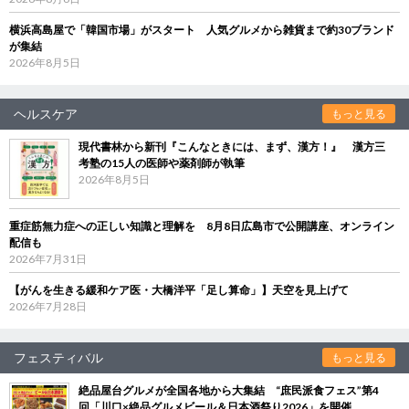
横浜高島屋で「韓国市場」がスタート 人気グルメから雑貨まで約30ブランド
が集結
2026年8月5日
ヘルスケア
もっと見る
現代書林から新刊『こんなときには、まず、漢方！』 漢方三
考塾の15人の医師や薬剤師が執筆
2026年8月5日
重症筋無力症への正しい知識と理解を 8月8日広島市で公開講座、オンライン
配信も
2026年7月31日
【がんを生きる緩和ケア医・大橋洋平「足し算命」】天空を見上げて
2026年7月28日
フェスティバル
もっと見る
絶品屋台グルメが全国各地から大集結 “庶民派食フェス”第4
回「川口×絶品グルメビール＆日本酒祭り2026」を開催