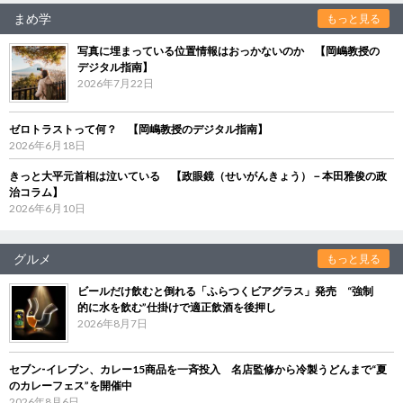
まめ学
もっと見る
写真に埋まっている位置情報はおっかないのか 【岡嶋教授の
デジタル指南】
2026年7月22日
ゼロトラストって何？ 【岡嶋教授のデジタル指南】
2026年6月18日
きっと大平元首相は泣いている 【政眼鏡（せいがんきょう）－本田雅俊の政
治コラム】
2026年6月10日
グルメ
もっと見る
ビールだけ飲むと倒れる「ふらつくビアグラス」発売 “強制
的に水を飲む”仕掛けで適正飲酒を後押し
2026年8月7日
セブン‐イレブン、カレー15商品を一斉投入 名店監修から冷製うどんまで“夏
のカレーフェス”を開催中
2026年8月6日