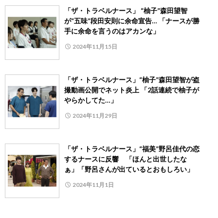
「ザ・トラベルナース」 “柚子”森田望智
が“五味”段田安則に余命宣告… 「ナースが勝
手に余命を言うのはアカンな」
2024年11月15日
「ザ・トラベルナース」“柚子”森田望智が盗
撮動画公開でネット炎上 「2話連続で柚子が
やらかしてた…」
2024年11月29日
「ザ・トラベルナース」“福美”野呂佳代の恋
するナースに反響 「ほんと出世したな
ぁ」「野呂さんが出ているとおもしろい」
2024年11月1日