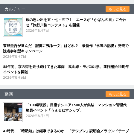
カルチャー
もっと見る
旅の思い出を五・七・五で！ エースが「かばんの日」に合わ
せ「旅行川柳コンテスト」を開催
2026年8月7日
東野圭吾が選んだ「記憶に残る一文」はどれ？ 最新作『永遠の記憶』発売で
読者参加型キャンペーン
2026年8月7日
55年間、京の街を走り続けてきた車両 嵐山線・モボ301形、運行開始55周年
イベントを開催
2026年8月6日
動画
もっと見る
「100歳現役」目指すシニア1500人が集結 マンション管理代
務員イベント「うぇるねすシップ」
2026年8月4日
AI時代、「暗黙知」は継承できるのか 「デジブレ」説明会／ラウンドテーブ