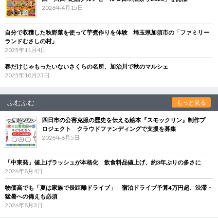
2026年4月15日
自分で収穫した秋野菜を使って芋煮作りを体験 埼玉県加須市の「ファミリー
ランドむさしの村」
2025年11月4日
春だけじゃもったいないさくらの名所、加治川で秋のマルシェ
2025年10月23日
ふむふむ
もっと見る
四日市の公害克服の歴史を伝える絵本『スモックリン』制作プ
ロジェクト クラウドファンディングで支援を募集
2026年8月5日
「中東発」値上げラッシュが本格化 飲食料品値上げ、約3年ぶりの多さに
2026年8月4日
物価高でも「夏は家族で長距離ドライブ」 宿泊ドライブ予算4万円超、渋滞・
猛暑への備えも必須
2026年8月3日