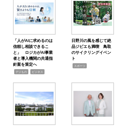
「人がAIに求めるのは
日野川の風を感じて絶
信頼し相談できるこ
品ジビエも満喫 鳥取
と」 ロジカがAI事業
のサイクリングイベン
者と導入機関の共通指
ト
針案を策定へ
,
スポーツ
,
,
デジもの
ビジネス