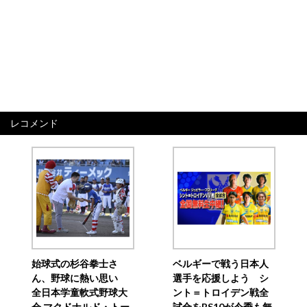
レコメンド
始球式の杉谷拳士さ
ベルギーで戦う日本人
ん、野球に熱い思い
選手を応援しよう シ
全日本学童軟式野球大
ント＝トロイデン戦全
会 マクドナルド・トー
試合をBS10が今季も無