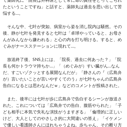
て薬師丸に「院長は外科医として常に命の責任をとってこられ
たということですね」と話すと、薬師丸は過去を思い出して苦
悩する…。
そんな中、七叶が突如、病室から姿を消し院内は騒然。その
後、静が七叶を発見すると七叶は「卓球やっていると、お母さ
んがみんなから嫌われる」と心の内を打ち明ける。すると、め
ぐみがナースステーションに現れて…。
放送終了後、SNS上には、「院長、過去に何あった？」「院
長も何かトラウマ持ちか…」「（めぐみが）すい臓がん…なん
だ、すごいゾクッとする展開なんだが」「静さんの『（広島弁
が）言いたいことが言いやすくてのう』が七叶ちゃんの広島弁
告白になるとは思わなんだｗ」などのコメントが投稿された。
また、後半には七叶が歩に広島弁で告白するシーンが放送さ
れた。これについては「広島弁での告白、腹筋やられた」「子
ども相手に本気で失礼な演技がうますぎる」「倫理的に正しい
けど、大人としてのやさしさ的に大間違いの答え」「イケメン
で優しい看護師さんにほれちゃうよね。歩ちゃん、その断り方