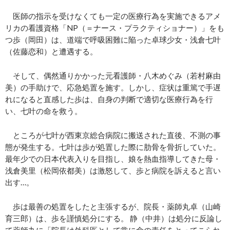
医師の指示を受けなくても一定の医療行為を実施できるアメ
リカの看護資格「NP（＝ナース・プラクティショナー）」をも
つ歩（岡田）は、道端で呼吸困難に陥った卓球少女・浅倉七叶
（佐藤恋和）と遭遇する。
そして、偶然通りかかった元看護師・八木めぐみ（若村麻由
美）の手助けで、応急処置を施す。しかし、症状は重篤で手遅
れになると直感した歩は、自身の判断で適切な医療行為を行
い、七叶の命を救う。
ところが七叶が西東京総合病院に搬送された直後、不測の事
態が発生する。七叶は歩が処置した際に肋骨を骨折していた。
最年少での日本代表入りを目指し、娘を熱血指導してきた母・
浅倉美里（松岡依都美）は激怒して、歩と病院を訴えると言い
出す…。
歩は最善の処置をしたと主張するが、院長・薬師丸卓（山崎
育三郎）は、歩を謹慎処分にする。 静（中井）は処分に反論し