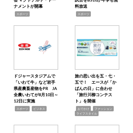
ナメントが開幕
料放送
,
,
スポーツ
スポーツ
ドジャースタジアムで
旅の思い出を五・七・
「いわて牛」など岩手
五で！ エースが「か
県産農畜産物をPR JA
ばんの日」に合わせ
全農いわてが8月10日～
「旅行川柳コンテス
12日に実施
ト」を開催
,
,
,
,
,
スポーツ
ビジネス
おでかけ
ファッション
ライフスタイル