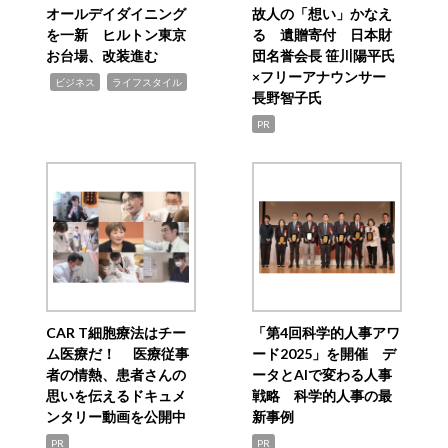
オールデイダイニング
故人の「想い」かなえ
を一新 ヒルトン東京
る 遺贈寄付 日本財
お台場、改装進む
団名誉会長 笹川陽平氏
×フリーアナウンサー
,
,
ビジネス
ライフスタイル
長野智子氏
PR
CAR T細胞療法はチー
「第4回科学的人事アワ
ム医療だ！ 医療従事
ード2025」を開催 デ
者の情熱、患者さんの
ータとAIで変わる人事
思いを伝えるドキュメ
戦略 科学的人事の最
ンタリー動画を公開中
新事例
PR
PR