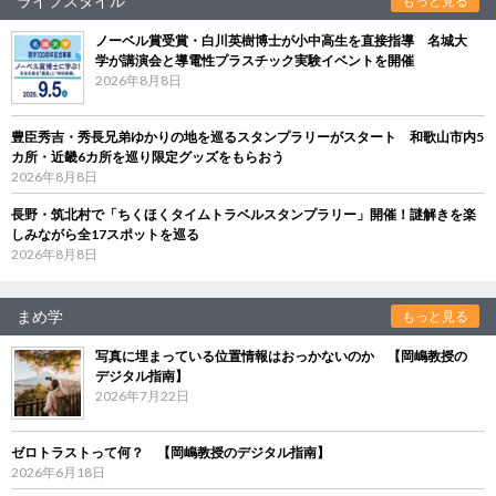
ライフスタイル
もっと見る
ノーベル賞受賞・白川英樹博士が小中高生を直接指導 名城大
学が講演会と導電性プラスチック実験イベントを開催
2026年8月8日
豊臣秀吉・秀長兄弟ゆかりの地を巡るスタンプラリーがスタート 和歌山市内5
カ所・近畿6カ所を巡り限定グッズをもらおう
2026年8月8日
長野・筑北村で「ちくほくタイムトラベルスタンプラリー」開催！謎解きを楽
しみながら全17スポットを巡る
2026年8月8日
まめ学
もっと見る
写真に埋まっている位置情報はおっかないのか 【岡嶋教授の
デジタル指南】
2026年7月22日
ゼロトラストって何？ 【岡嶋教授のデジタル指南】
2026年6月18日