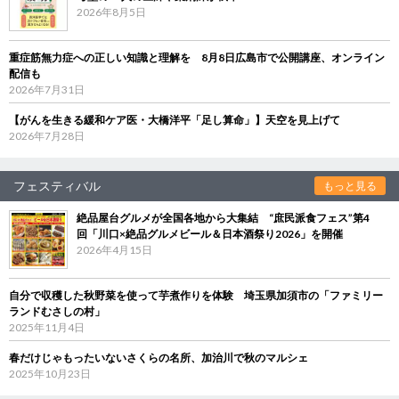
2026年8月5日
重症筋無力症への正しい知識と理解を 8月8日広島市で公開講座、オンライン
配信も
2026年7月31日
【がんを生きる緩和ケア医・大橋洋平「足し算命」】天空を見上げて
2026年7月28日
フェスティバル
もっと見る
絶品屋台グルメが全国各地から大集結 “庶民派食フェス”第4
回「川口×絶品グルメビール＆日本酒祭り2026」を開催
2026年4月15日
自分で収穫した秋野菜を使って芋煮作りを体験 埼玉県加須市の「ファミリー
ランドむさしの村」
2025年11月4日
春だけじゃもったいないさくらの名所、加治川で秋のマルシェ
2025年10月23日