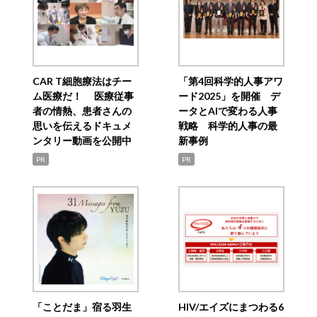
CAR T細胞療法はチー
「第4回科学的人事アワ
ム医療だ！ 医療従事
ード2025」を開催 デ
者の情熱、患者さんの
ータとAIで変わる人事
思いを伝えるドキュメ
戦略 科学的人事の最
ンタリー動画を公開中
新事例
PR
PR
「ことだま」宿る羽生
HIV/エイズにまつわる6