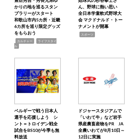
豊臣秀吉・秀長兄弟ゆ
始球式の杉谷拳士さ
かりの地を巡るスタン
ん、野球に熱い思い
プラリーがスタート
全日本学童軟式野球大
和歌山市内5カ所・近畿
会 マクドナルド・トー
6カ所を巡り限定グッズ
ナメントが開幕
をもらおう
,
スポーツ
,
,
カルチャー
ライフスタイ
ル
ベルギーで戦う日本人
ドジャースタジアムで
選手を応援しよう シ
「いわて牛」など岩手
ント＝トロイデン戦全
県産農畜産物をPR JA
試合をBS10が今季も無
全農いわてが8月10日～
料放送
12日に実施