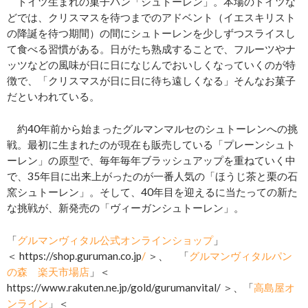
ドイツ生まれの菓子パン「シュトーレン」。本場のドイツな
どでは、クリスマスを待つまでのアドベント（イエスキリスト
の降誕を待つ期間）の間にシュトーレンを少しずつスライスし
て食べる習慣がある。日がたち熟成することで、フルーツやナ
ッツなどの風味が日に日になじんでおいしくなっていくのが特
徴で、「クリスマスが日に日に待ち遠しくなる」そんなお菓子
だといわれている。
約40年前から始まったグルマンマルセのシュトーレンへの挑
戦。最初に生まれたのが現在も販売している「プレーンシュト
ーレン」の原型で、毎年毎年ブラッシュアップを重ねていく中
で、35年目に出来上がったのが一番人気の「ほうじ茶と栗の石
窯シュトーレン」。そして、40年目を迎えるに当たっての新た
な挑戦が、新発売の「ヴィーガンシュトーレン」。
「
グルマンヴィタル公式オンラインショップ
」
＜
https://shop.guruman.co.jp
/
＞、 「
グルマンヴィタルパン
の森 楽天市場店
」＜
https://www.rakuten.ne.jp/gold/gurumanvital/ ＞、「
高島屋オ
ンライン
」＜