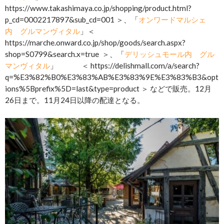
https://www.takashimaya.co.jp/shopping/product.html?
p_cd=0002217897&sub_cd=001 ＞、「
オンワードマルシェ
内 グルマンヴィタル
」＜
https://marche.onward.co.jp/shop/goods/search.aspx?
shop=S0799&search.x=true
＞、「
デリッシュモール内 グル
マンヴィタル
」 ＜ https://delishmall.com/a/search?
q=%E3%82%B0%E3%83%AB%E3%83%9E%E3%83%B3&opt
ions%5Bprefix%5D=last&type=product ＞ などで販売。12月
26日まで。11月24日以降の配達となる。