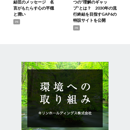
結弦のメッセージ 名
つの“理解のギャッ
言がもたらす心の平穏
プ”とは？ 2030年の流
と潤い
行終結を目指すGAP6の
特設サイトを公開
PR
PR