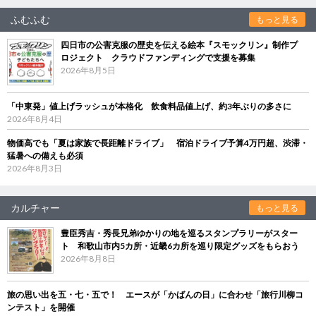
ふむふむ
もっと見る
四日市の公害克服の歴史を伝える絵本『スモックリン』制作プ
ロジェクト クラウドファンディングで支援を募集
2026年8月5日
「中東発」値上げラッシュが本格化 飲食料品値上げ、約3年ぶりの多さに
2026年8月4日
物価高でも「夏は家族で長距離ドライブ」 宿泊ドライブ予算4万円超、渋滞・
猛暑への備えも必須
2026年8月3日
カルチャー
もっと見る
豊臣秀吉・秀長兄弟ゆかりの地を巡るスタンプラリーがスター
ト 和歌山市内5カ所・近畿6カ所を巡り限定グッズをもらおう
2026年8月8日
旅の思い出を五・七・五で！ エースが「かばんの日」に合わせ「旅行川柳コ
ンテスト」を開催