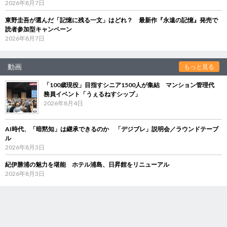
2026年8月7日
東野圭吾が選んだ「記憶に残る一文」はどれ？ 最新作『永遠の記憶』発売で
読者参加型キャンペーン
2026年8月7日
動画
もっと見る
「100歳現役」目指すシニア1500人が集結 マンション管理代
務員イベント「うぇるねすシップ」
2026年8月4日
AI時代、「暗黙知」は継承できるのか 「デジブレ」説明会／ラウンドテーブ
ル
2026年8月3日
紀伊勝浦の魅力を堪能 ホテル浦島、日昇館をリニューアル
2026年8月3日