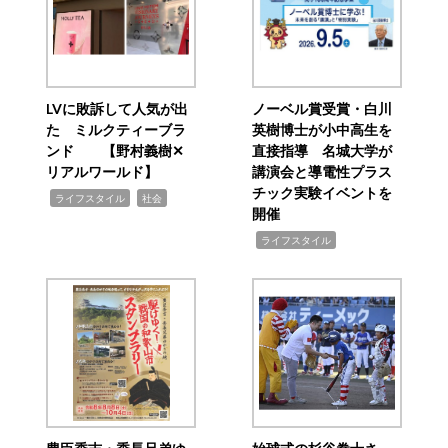
LVに敗訴して人気が出
ノーベル賞受賞・白川
た ミルクティーブラ
英樹博士が小中高生を
ンド 【野村義樹✕
直接指導 名城大学が
リアルワールド】
講演会と導電性プラス
チック実験イベントを
,
,
ライフスタイル
社会
開催
,
ライフスタイル