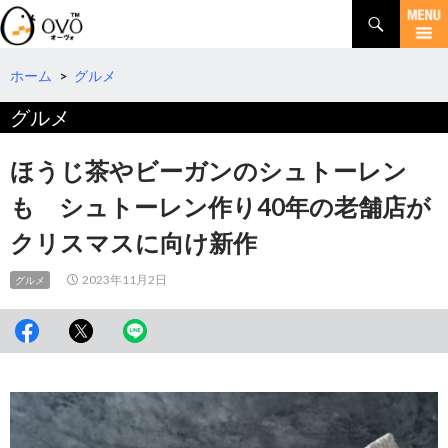
検
索
コ
ン
テ
ホーム
>
グルメ
ン
グルメ
ツ
へ
移
ほうじ茶やビーガンのシュトーレン
動
も シュトーレン作り40年の老舗店が
クリスマスに向け新作
2023年11月2日
グルメ