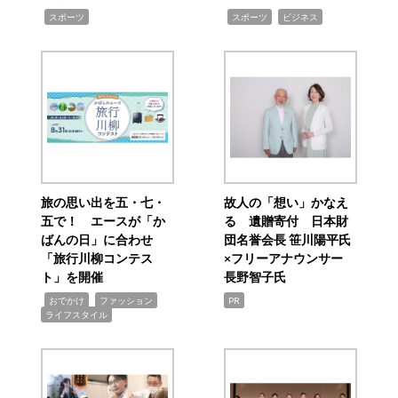
,
,
,
スポーツ
スポーツ
ビジネス
旅の思い出を五・七・
故人の「想い」かなえ
五で！ エースが「か
る 遺贈寄付 日本財
ばんの日」に合わせ
団名誉会長 笹川陽平氏
「旅行川柳コンテス
×フリーアナウンサー
ト」を開催
長野智子氏
,
,
,
おでかけ
ファッション
PR
ライフスタイル