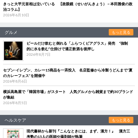
きっと大平元首相は泣いている 【政眼鏡（せいがんきょう）－本田雅俊の政
治コラム】
2026年6月10日
グルメ
もっと見る
ビールだけ飲むと倒れる「ふらつくビアグラス」発売 “強制
的に水を飲む”仕掛けで適正飲酒を後押し
2026年8月7日
セブン‐イレブン、カレー15商品を一斉投入 名店監修から冷製うどんまで“夏
のカレーフェス”を開催中
2026年8月6日
横浜高島屋で「韓国市場」がスタート 人気グルメから雑貨まで約30ブランド
が集結
2026年8月5日
ヘルスケア
もっと見る
現代書林から新刊『こんなときには、まず、漢方！』 漢方三
考塾の15人の医師や薬剤師が執筆