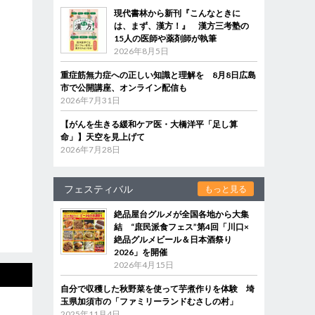
現代書林から新刊『こんなときに
は、まず、漢方！』 漢方三考塾の
15人の医師や薬剤師が執筆
2026年8月5日
重症筋無力症への正しい知識と理解を 8月8日広島
市で公開講座、オンライン配信も
2026年7月31日
【がんを生きる緩和ケア医・大橋洋平「足し算
命」】天空を見上げて
2026年7月28日
フェスティバル
もっと見る
絶品屋台グルメが全国各地から大集
結 “庶民派食フェス”第4回「川口×
絶品グルメビール＆日本酒祭り
2026」を開催
2026年4月15日
自分で収穫した秋野菜を使って芋煮作りを体験 埼
玉県加須市の「ファミリーランドむさしの村」
2025年11月4日