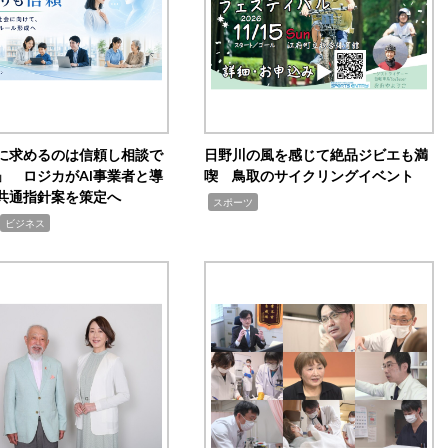
Iに求めるのは信頼し相談で
日野川の風を感じて絶品ジビエも満
」 ロジカがAI事業者と導
喫 鳥取のサイクリングイベント
共通指針案を策定へ
,
スポーツ
ビジネス