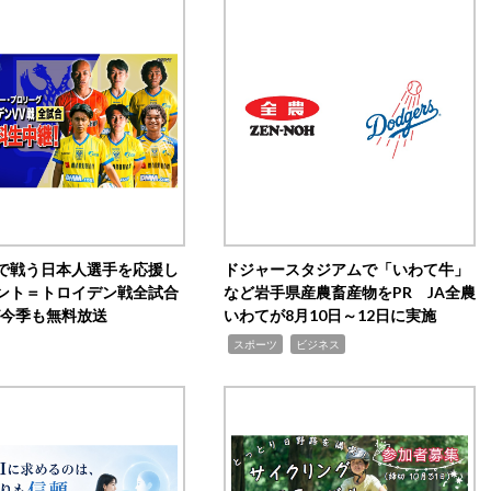
で戦う日本人選手を応援し
ドジャースタジアムで「いわて牛」
ント＝トロイデン戦全試合
など岩手県産農畜産物をPR JA全農
0が今季も無料放送
いわてが8月10日～12日に実施
,
,
スポーツ
ビジネス