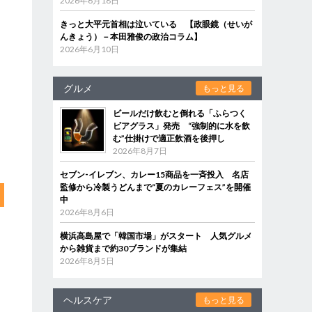
2026年6月18日
きっと大平元首相は泣いている 【政眼鏡（せいが
んきょう）－本田雅俊の政治コラム】
2026年6月10日
グルメ
もっと見る
ビールだけ飲むと倒れる「ふらつく
ビアグラス」発売 “強制的に水を飲
む”仕掛けで適正飲酒を後押し
2026年8月7日
セブン‐イレブン、カレー15商品を一斉投入 名店
監修から冷製うどんまで“夏のカレーフェス”を開催
中
2026年8月6日
横浜高島屋で「韓国市場」がスタート 人気グルメ
から雑貨まで約30ブランドが集結
2026年8月5日
ヘルスケア
もっと見る