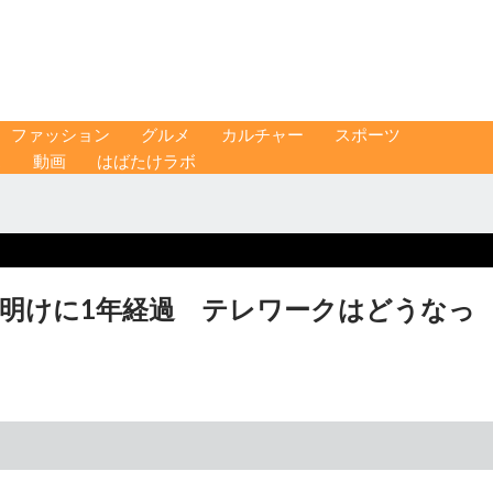
ファッション
グルメ
カルチャー
スポーツ
ス
動画
はばたけラボ
休明けに1年経過 テレワークはどうなっ