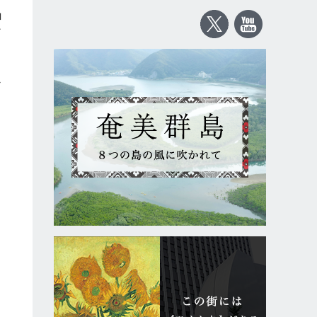
ロ
ど
か
ス