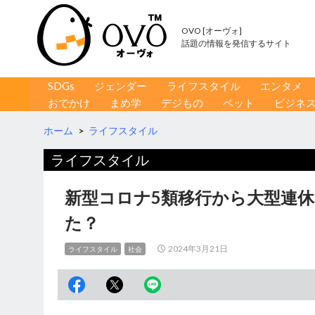
OVO [オーヴォ]
話題の情報を発信するサイト
コンテンツへ移動
検
SDGs
ジェンダー
ライフスタイル
エンタメ
索
おでかけ
まめ学
デジもの
ペット
ビジネ
ホーム
>
ライフスタイル
ライフスタイル
新型コロナ5類移行から大型連
た？
2024年3月21日
ライフスタイル
社会