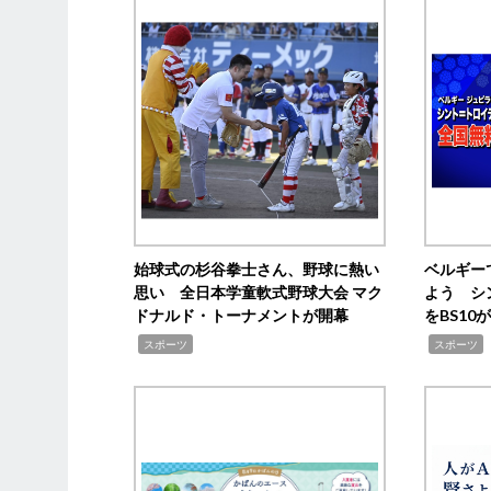
始球式の杉谷拳士さん、野球に熱い
ベルギー
思い 全日本学童軟式野球大会 マク
よう シ
ドナルド・トーナメントが開幕
をBS1
,
,
スポーツ
スポーツ