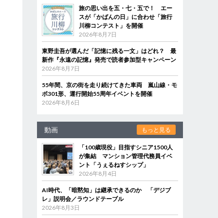
旅の思い出を五・七・五で！ エー
スが「かばんの日」に合わせ「旅行
川柳コンテスト」を開催
2026年8月7日
東野圭吾が選んだ「記憶に残る一文」はどれ？ 最
新作『永遠の記憶』発売で読者参加型キャンペーン
2026年8月7日
55年間、京の街を走り続けてきた車両 嵐山線・モ
ボ301形、運行開始55周年イベントを開催
2026年8月6日
動画
もっと見る
「100歳現役」目指すシニア1500人
が集結 マンション管理代務員イベ
ント「うぇるねすシップ」
2026年8月4日
AI時代、「暗黙知」は継承できるのか 「デジブ
レ」説明会／ラウンドテーブル
2026年8月3日