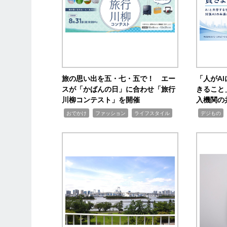
旅の思い出を五・七・五で！ エー
「人がA
スが「かばんの日」に合わせ「旅行
きること
川柳コンテスト」を開催
入機関の
,
,
,
,
,
おでかけ
ファッション
ライフスタイル
デジもの