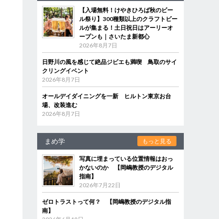
【入場無料！けやきひろば秋のビー
ル祭り】300種類以上のクラフトビー
ルが集まる！土日祝日はアーリーオ
ープンも｜さいたま新都心
2026年8月7日
日野川の風を感じて絶品ジビエも満喫 鳥取のサイ
クリングイベント
2026年8月7日
オールデイダイニングを一新 ヒルトン東京お台
場、改装進む
2026年8月7日
まめ学
もっと見る
写真に埋まっている位置情報はおっ
かないのか 【岡嶋教授のデジタル
指南】
2026年7月22日
ゼロトラストって何？ 【岡嶋教授のデジタル指
南】