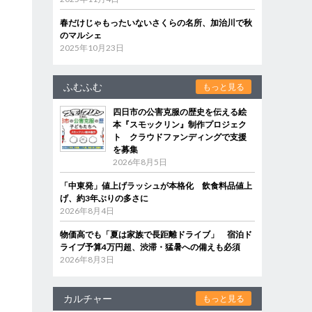
春だけじゃもったいないさくらの名所、加治川で秋
のマルシェ
2025年10月23日
ふむふむ
もっと見る
四日市の公害克服の歴史を伝える絵
本『スモックリン』制作プロジェク
ト クラウドファンディングで支援
を募集
2026年8月5日
「中東発」値上げラッシュが本格化 飲食料品値上
げ、約3年ぶりの多さに
2026年8月4日
物価高でも「夏は家族で長距離ドライブ」 宿泊ド
ライブ予算4万円超、渋滞・猛暑への備えも必須
2026年8月3日
カルチャー
もっと見る