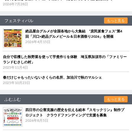
2026年7月28日
フェスティバル
もっと見る
絶品屋台グルメが全国各地から大集結 “庶民派食フェス”第4
回「川口×絶品グルメビール＆日本酒祭り2026」を開催
2026年4月15日
自分で収穫した秋野菜を使って芋煮作りを体験 埼玉県加須市の「ファミリー
ランドむさしの村」
2025年11月4日
春だけじゃもったいないさくらの名所、加治川で秋のマルシェ
2025年10月23日
ふむふむ
もっと見る
四日市の公害克服の歴史を伝える絵本『スモックリン』制作プ
ロジェクト クラウドファンディングで支援を募集
2026年8月5日