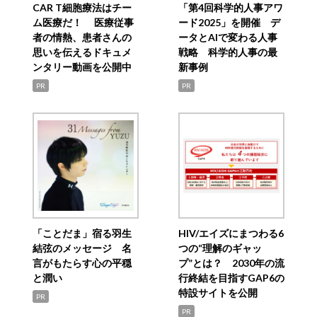
CAR T細胞療法はチー
「第4回科学的人事アワ
ム医療だ！ 医療従事
ード2025」を開催 デ
者の情熱、患者さんの
ータとAIで変わる人事
思いを伝えるドキュメ
戦略 科学的人事の最
ンタリー動画を公開中
新事例
PR
PR
「ことだま」宿る羽生
HIV/エイズにまつわる6
結弦のメッセージ 名
つの“理解のギャッ
言がもたらす心の平穏
プ”とは？ 2030年の流
と潤い
行終結を目指すGAP6の
特設サイトを公開
PR
PR