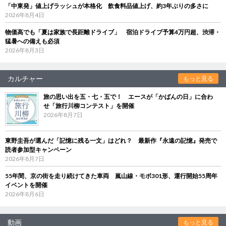
「中東発」値上げラッシュが本格化 飲食料品値上げ、約3年ぶりの多さに
2026年8月4日
物価高でも「夏は家族で長距離ドライブ」 宿泊ドライブ予算4万円超、渋滞・
猛暑への備えも必須
2026年8月3日
カルチャー
もっと見る
旅の思い出を五・七・五で！ エースが「かばんの日」に合わ
せ「旅行川柳コンテスト」を開催
2026年8月7日
東野圭吾が選んだ「記憶に残る一文」はどれ？ 最新作『永遠の記憶』発売で
読者参加型キャンペーン
2026年8月7日
55年間、京の街を走り続けてきた車両 嵐山線・モボ301形、運行開始55周年
イベントを開催
2026年8月6日
動画
もっと見る