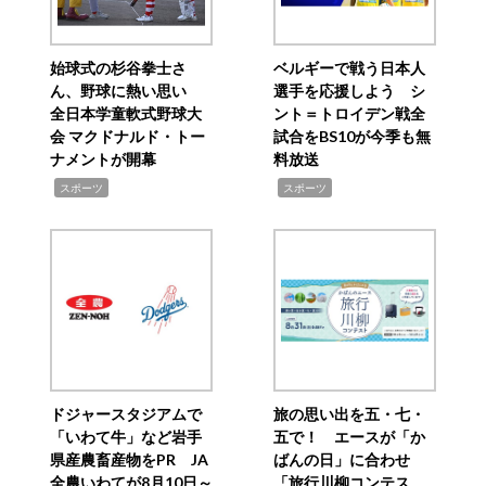
始球式の杉谷拳士さ
ベルギーで戦う日本人
ん、野球に熱い思い
選手を応援しよう シ
全日本学童軟式野球大
ント＝トロイデン戦全
会 マクドナルド・トー
試合をBS10が今季も無
ナメントが開幕
料放送
,
,
スポーツ
スポーツ
ドジャースタジアムで
旅の思い出を五・七・
「いわて牛」など岩手
五で！ エースが「か
県産農畜産物をPR JA
ばんの日」に合わせ
全農いわてが8月10日～
「旅行川柳コンテス