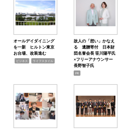
オールデイダイニング
故人の「想い」かなえ
を一新 ヒルトン東京
る 遺贈寄付 日本財
お台場、改装進む
団名誉会長 笹川陽平氏
×フリーアナウンサー
,
,
ビジネス
ライフスタイル
長野智子氏
PR