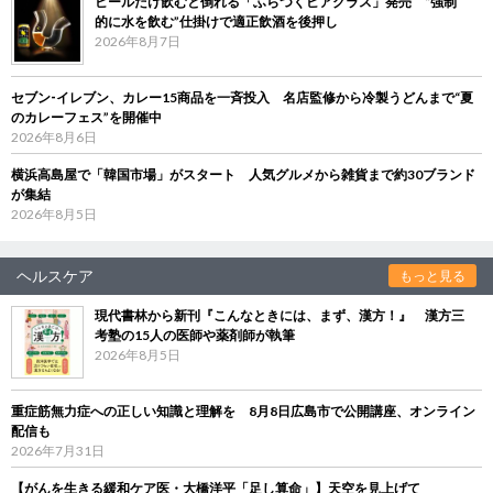
ビールだけ飲むと倒れる「ふらつくビアグラス」発売 “強制
的に水を飲む”仕掛けで適正飲酒を後押し
2026年8月7日
セブン‐イレブン、カレー15商品を一斉投入 名店監修から冷製うどんまで“夏
のカレーフェス”を開催中
2026年8月6日
横浜高島屋で「韓国市場」がスタート 人気グルメから雑貨まで約30ブランド
が集結
2026年8月5日
ヘルスケア
もっと見る
現代書林から新刊『こんなときには、まず、漢方！』 漢方三
考塾の15人の医師や薬剤師が執筆
2026年8月5日
重症筋無力症への正しい知識と理解を 8月8日広島市で公開講座、オンライン
配信も
2026年7月31日
【がんを生きる緩和ケア医・大橋洋平「足し算命」】天空を見上げて