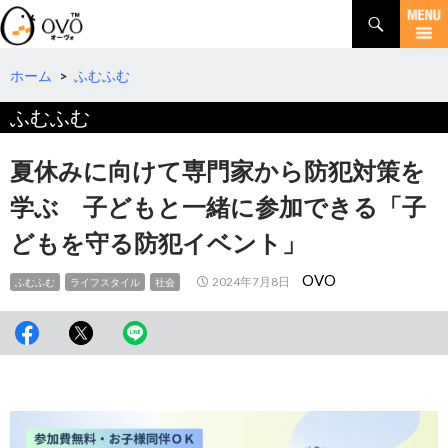
検
索
コ
ン
テ
ホーム
>
ふむふむ
ン
ふむふむ
ツ
へ
移
夏休みに向けて専門家から防犯対策を
動
学ぶ 子どもと一緒に参加できる「子
どもを守る防犯イベント」
OVO
2024年7月8日
ふむふむ
ライフスタイル
社会