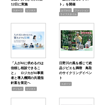
12日に実施
ト」を開催
,
,
,
,
,
スポーツ
ビジネス
おでかけ
ファッション
ライフスタイル
「人がAIに求めるのは
日野川の風を感じて絶
信頼し相談できるこ
品ジビエも満喫 鳥取
と」 ロジカがAI事業
のサイクリングイベン
者と導入機関の共通指
ト
針案を策定へ
,
スポーツ
,
,
デジもの
ビジネス