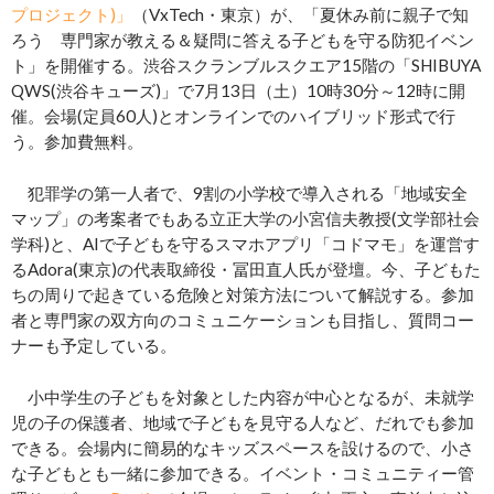
プロジェクト)」
（VxTech・東京）が、「夏休み前に親子で知
ろう 専門家が教える＆疑問に答える子どもを守る防犯イベン
ト」を開催する。渋谷スクランブルスクエア15階の「SHIBUYA
QWS(渋谷キューズ)」で7月13日（土）10時30分～12時に開
催。会場(定員60人)とオンラインでのハイブリッド形式で行
う。参加費無料。
犯罪学の第一人者で、9割の小学校で導入される「地域安全
マップ」の考案者でもある立正大学の小宮信夫教授(文学部社会
学科)と、AIで子どもを守るスマホアプリ「コドマモ」を運営す
るAdora(東京)の代表取締役・冨田直人氏が登壇。今、子どもた
ちの周りで起きている危険と対策方法について解説する。参加
者と専門家の双方向のコミュニケーションも目指し、質問コー
ナーも予定している。
小中学生の子どもを対象とした内容が中心となるが、未就学
児の子の保護者、地域で子どもを見守る人など、だれでも参加
できる。会場内に簡易的なキッズスペースを設けるので、小さ
な子どもとも一緒に参加できる。イベント・コミュニティー管