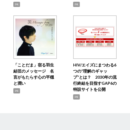
PR
PR
「ことだま」宿る羽生
HIV/エイズにまつわる6
結弦のメッセージ 名
つの“理解のギャッ
言がもたらす心の平穏
プ”とは？ 2030年の流
と潤い
行終結を目指すGAP6の
特設サイトを公開
PR
PR