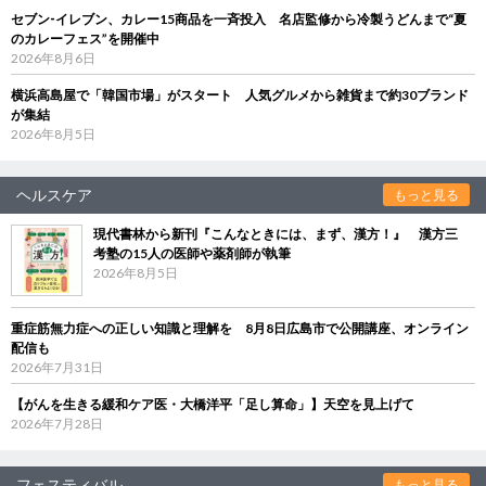
セブン‐イレブン、カレー15商品を一斉投入 名店監修から冷製うどんまで“夏
のカレーフェス”を開催中
2026年8月6日
横浜高島屋で「韓国市場」がスタート 人気グルメから雑貨まで約30ブランド
が集結
2026年8月5日
ヘルスケア
もっと見る
現代書林から新刊『こんなときには、まず、漢方！』 漢方三
考塾の15人の医師や薬剤師が執筆
2026年8月5日
重症筋無力症への正しい知識と理解を 8月8日広島市で公開講座、オンライン
配信も
2026年7月31日
【がんを生きる緩和ケア医・大橋洋平「足し算命」】天空を見上げて
2026年7月28日
フェスティバル
もっと見る