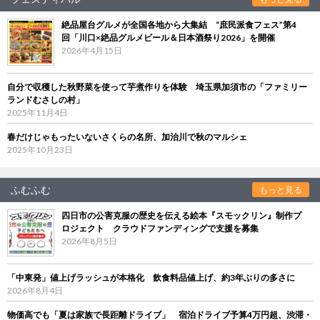
絶品屋台グルメが全国各地から大集結 “庶民派食フェス”第4
回「川口×絶品グルメビール＆日本酒祭り2026」を開催
2026年4月15日
自分で収穫した秋野菜を使って芋煮作りを体験 埼玉県加須市の「ファミリー
ランドむさしの村」
2025年11月4日
春だけじゃもったいないさくらの名所、加治川で秋のマルシェ
2025年10月23日
ふむふむ
もっと見る
四日市の公害克服の歴史を伝える絵本『スモックリン』制作プ
ロジェクト クラウドファンディングで支援を募集
2026年8月5日
「中東発」値上げラッシュが本格化 飲食料品値上げ、約3年ぶりの多さに
2026年8月4日
物価高でも「夏は家族で長距離ドライブ」 宿泊ドライブ予算4万円超、渋滞・