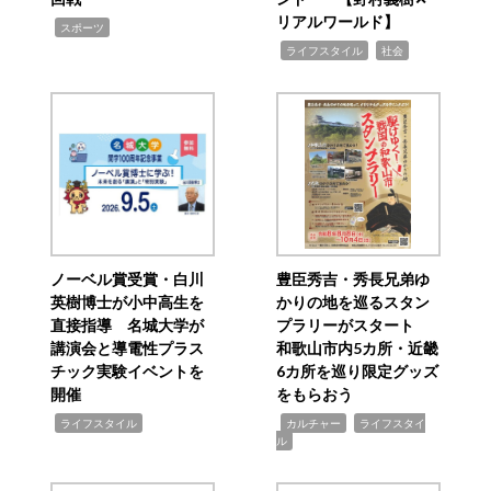
リアルワールド】
,
スポーツ
,
,
ライフスタイル
社会
ノーベル賞受賞・白川
豊臣秀吉・秀長兄弟ゆ
英樹博士が小中高生を
かりの地を巡るスタン
直接指導 名城大学が
プラリーがスタート
講演会と導電性プラス
和歌山市内5カ所・近畿
チック実験イベントを
6カ所を巡り限定グッズ
開催
をもらおう
,
,
,
ライフスタイル
カルチャー
ライフスタイ
ル