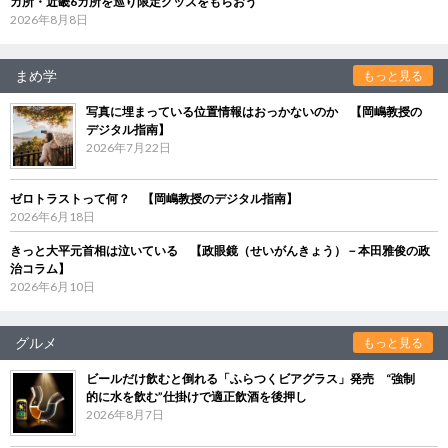
カ所・近畿6カ所を巡り限定グッズをもらおう
2026年8月8日
まめ学
もっと見る
写真に埋まっている位置情報はおっかないのか 【岡嶋教授の
デジタル指南】
2026年7月22日
ゼロトラストって何？ 【岡嶋教授のデジタル指南】
2026年6月18日
きっと大平元首相は泣いている 【政眼鏡（せいがんきょう）－本田雅俊の政
治コラム】
2026年6月10日
グルメ
もっと見る
ビールだけ飲むと倒れる「ふらつくビアグラス」発売 “強制
的に水を飲む”仕掛けで適正飲酒を後押し
2026年8月7日