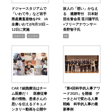
ドジャースタジアムで
故人の「想い」かなえ
「いわて牛」など岩手
る 遺贈寄付 日本財
県産農畜産物をPR JA
団名誉会長 笹川陽平氏
全農いわてが8月10日～
×フリーアナウンサー
12日に実施
長野智子氏
,
,
スポーツ
ビジネス
PR
CAR T細胞療法はチー
「第4回科学的人事アワ
ム医療だ！ 医療従事
ード2025」を開催 デ
者の情熱、患者さんの
ータとAIで変わる人事
思いを伝えるドキュメ
戦略 科学的人事の最
ンタリー動画を公開中
新事例