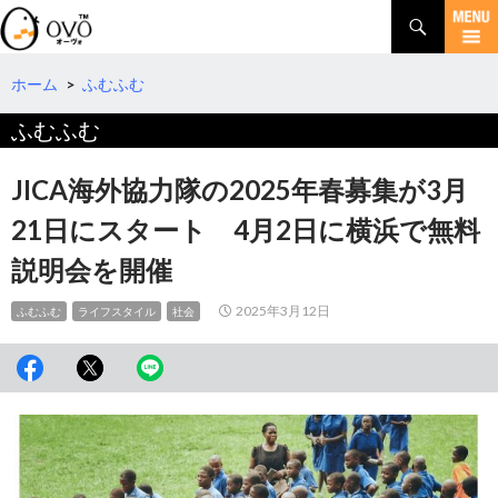
検
索
コ
ン
テ
ホーム
>
ふむふむ
ン
ふむふむ
ツ
へ
移
JICA海外協力隊の2025年春募集が3月
動
21日にスタート 4月2日に横浜で無料
説明会を開催
2025年3月12日
ふむふむ
ライフスタイル
社会