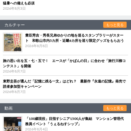
猛暑への備えも必須
2026年8月3日
カルチャー
もっと見る
豊臣秀吉・秀長兄弟ゆかりの地を巡るスタンプラリーがスター
ト 和歌山市内5カ所・近畿6カ所を巡り限定グッズをもらおう
2026年8月8日
旅の思い出を五・七・五で！ エースが「かばんの日」に合わせ「旅行川柳コ
ンテスト」を開催
2026年8月7日
東野圭吾が選んだ「記憶に残る一文」はどれ？ 最新作『永遠の記憶』発売で
読者参加型キャンペーン
2026年8月7日
動画
もっと見る
「100歳現役」目指すシニア1500人が集結 マンション管理代
務員イベント「うぇるねすシップ」
2026年8月4日