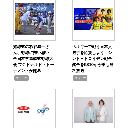
始球式の杉谷拳士さ
ベルギーで戦う日本人
ん、野球に熱い思い
選手を応援しよう シ
全日本学童軟式野球大
ント＝トロイデン戦全
会 マクドナルド・トー
試合をBS10が今季も無
ナメントが開幕
料放送
,
,
スポーツ
スポーツ