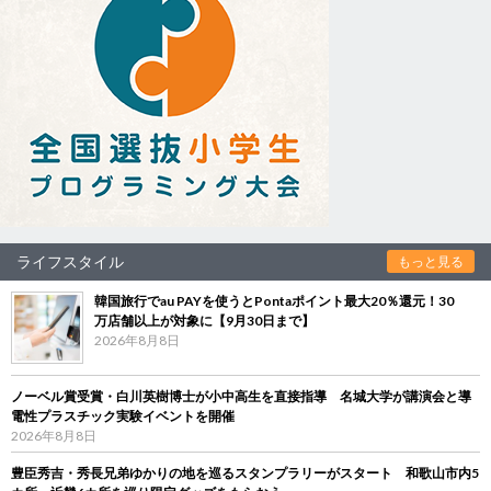
ライフスタイル
もっと見る
韓国旅行でau PAYを使うとPontaポイント最大20％還元！30
万店舗以上が対象に【9月30日まで】
2026年8月8日
ノーベル賞受賞・白川英樹博士が小中高生を直接指導 名城大学が講演会と導
電性プラスチック実験イベントを開催
2026年8月8日
豊臣秀吉・秀長兄弟ゆかりの地を巡るスタンプラリーがスタート 和歌山市内5