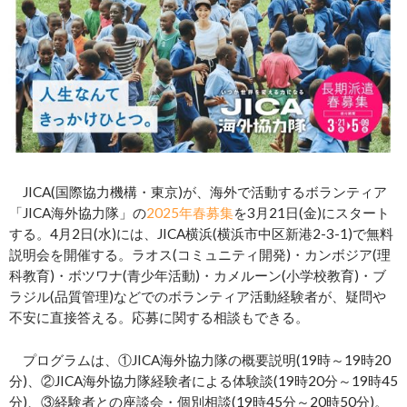
JICA(国際協力機構・東京)が、海外で活動するボランティア
「JICA海外協力隊」の
2025年春募集
を3月21日(金)にスタート
する。4月2日(水)には、JICA横浜(横浜市中区新港2-3-1)で無料
説明会を開催する。ラオス(コミュニティ開発)・カンボジア(理
科教育)・ボツワナ(青少年活動)・カメルーン(小学校教育)・ブ
ラジル(品質管理)などでのボランティア活動経験者が、疑問や
不安に直接答える。応募に関する相談もできる。
プログラムは、①JICA海外協力隊の概要説明(19時～19時20
分)、②JICA海外協力隊経験者による体験談(19時20分～19時45
分)、③経験者との座談会・個別相談(19時45分～20時50分)。