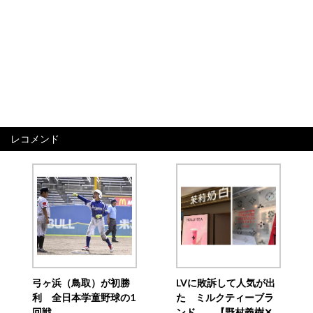
レコメンド
弓ヶ浜（鳥取）が初勝
LVに敗訴して人気が出
利 全日本学童野球の1
た ミルクティーブラ
回戦
ンド 【野村義樹✕