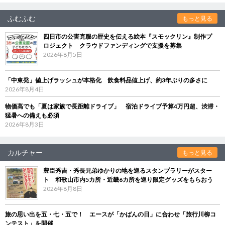
ふむふむ
もっと見る
四日市の公害克服の歴史を伝える絵本『スモックリン』制作プ
ロジェクト クラウドファンディングで支援を募集
2026年8月5日
「中東発」値上げラッシュが本格化 飲食料品値上げ、約3年ぶりの多さに
2026年8月4日
物価高でも「夏は家族で長距離ドライブ」 宿泊ドライブ予算4万円超、渋滞・
猛暑への備えも必須
2026年8月3日
カルチャー
もっと見る
豊臣秀吉・秀長兄弟ゆかりの地を巡るスタンプラリーがスター
ト 和歌山市内5カ所・近畿6カ所を巡り限定グッズをもらおう
2026年8月8日
旅の思い出を五・七・五で！ エースが「かばんの日」に合わせ「旅行川柳コ
ンテスト」を開催