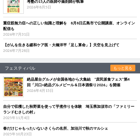
考塾の15人の医師や薬剤師が執筆
2026年8月5日
重症筋無力症への正しい知識と理解を 8月8日広島市で公開講座、オンライン
配信も
2026年7月31日
【がんを生きる緩和ケア医・大橋洋平「足し算命」】天空を見上げて
2026年7月28日
フェスティバル
もっと見る
絶品屋台グルメが全国各地から大集結 “庶民派食フェス”第4
回「川口×絶品グルメビール＆日本酒祭り2026」を開催
2026年4月15日
自分で収穫した秋野菜を使って芋煮作りを体験 埼玉県加須市の「ファミリー
ランドむさしの村」
2025年11月4日
春だけじゃもったいないさくらの名所、加治川で秋のマルシェ
2025年10月23日