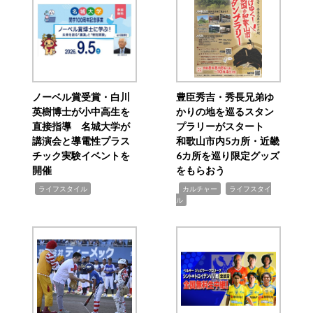
ノーベル賞受賞・白川
豊臣秀吉・秀長兄弟ゆ
英樹博士が小中高生を
かりの地を巡るスタン
直接指導 名城大学が
プラリーがスタート
講演会と導電性プラス
和歌山市内5カ所・近畿
チック実験イベントを
6カ所を巡り限定グッズ
開催
をもらおう
,
,
,
ライフスタイル
カルチャー
ライフスタイ
ル