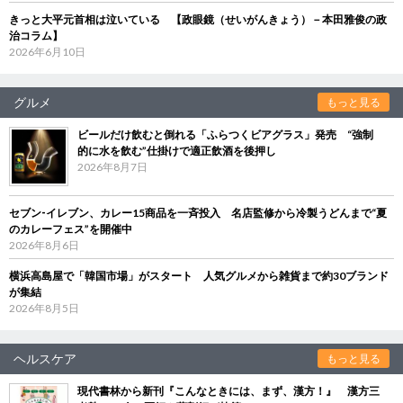
きっと大平元首相は泣いている 【政眼鏡（せいがんきょう）－本田雅俊の政
治コラム】
2026年6月10日
グルメ
もっと見る
ビールだけ飲むと倒れる「ふらつくビアグラス」発売 “強制
的に水を飲む”仕掛けで適正飲酒を後押し
2026年8月7日
セブン‐イレブン、カレー15商品を一斉投入 名店監修から冷製うどんまで“夏
のカレーフェス”を開催中
2026年8月6日
横浜高島屋で「韓国市場」がスタート 人気グルメから雑貨まで約30ブランド
が集結
2026年8月5日
ヘルスケア
もっと見る
現代書林から新刊『こんなときには、まず、漢方！』 漢方三