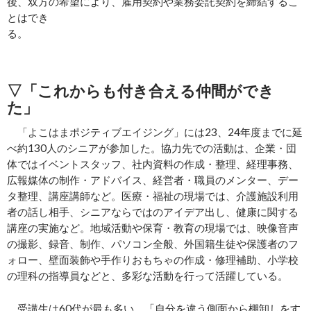
後、双方の希望により、雇用契約や業務委託契約を締結するこ
とはでき
る。
▽「これからも付き合える仲間ができ
た」
「よこはまポジティブエイジング」には23、24年度までに延
べ約130人のシニアが参加した。協力先での活動は、企業・団
体ではイベントスタッフ、社内資料の作成・整理、経理事務、
広報媒体の制作・アドバイス、経営者・職員のメンター、デー
タ整理、講座講師など。医療・福祉の現場では、介護施設利用
者の話し相手、シニアならではのアイデア出し、健康に関する
講座の実施など。地域活動や保育・教育の現場では、映像音声
の撮影、録音、制作、パソコン全般、外国籍生徒や保護者のフ
ォロー、壁面装飾や手作りおもちゃの作成・修理補助、小学校
の理科の指導員などと、多彩な活動を行って活躍している。
受講生は60代が最も多い。「自分を違う側面から棚卸しをす