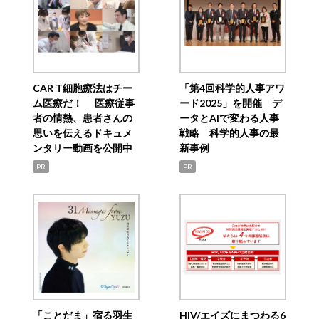
CAR T細胞療法はチー
「第4回科学的人事アワ
ム医療だ！ 医療従事
ード2025」を開催 デ
者の情熱、患者さんの
ータとAIで変わる人事
思いを伝えるドキュメ
戦略 科学的人事の最
ンタリー動画を公開中
新事例
PR
PR
「ことだま」宿る羽生
HIV/エイズにまつわる6