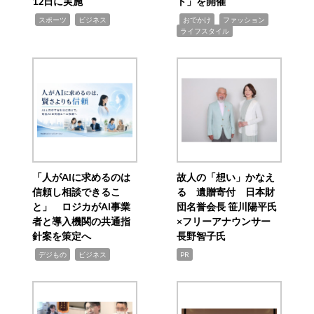
12日に実施
ト」を開催
,
,
,
,
,
スポーツ
ビジネス
おでかけ
ファッション
ライフスタイル
「人がAIに求めるのは
故人の「想い」かなえ
信頼し相談できるこ
る 遺贈寄付 日本財
と」 ロジカがAI事業
団名誉会長 笹川陽平氏
者と導入機関の共通指
×フリーアナウンサー
針案を策定へ
長野智子氏
,
,
デジもの
ビジネス
PR