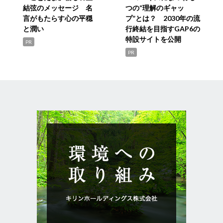
結弦のメッセージ 名
つの“理解のギャッ
言がもたらす心の平穏
プ”とは？ 2030年の流
と潤い
行終結を目指すGAP6の
特設サイトを公開
PR
PR