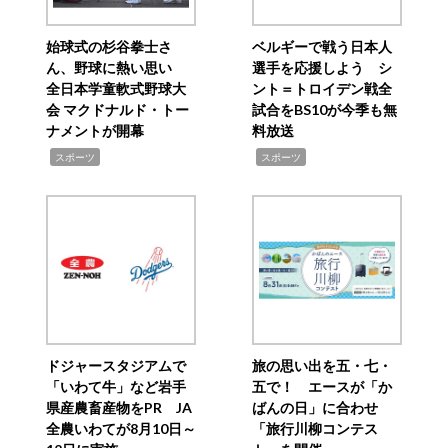
始球式の杉谷拳士さ
ベルギーで戦う日本人
ん、野球に熱い思い
選手を応援しよう シ
全日本学童軟式野球大
ント＝トロイデン戦全
会 マクドナルド・トー
試合をBS10が今季も無
ナメントが開幕
料放送
,
,
スポーツ
スポーツ
ドジャースタジアムで
旅の思い出を五・七・
「いわて牛」など岩手
五で！ エースが「か
県産農畜産物をPR JA
ばんの日」に合わせ
全農いわてが8月10日～
「旅行川柳コンテス