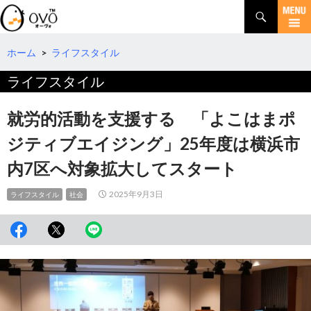
検
索
コ
ン
テ
ホーム
>
ライフスタイル
ン
ライフスタイル
ツ
へ
移
就労的活動を支援する 「よこはまポ
動
ジティブエイジング」25年度は横浜市
内7区へ対象拡大してスタート
2025年9月3日
ライフスタイル
社会