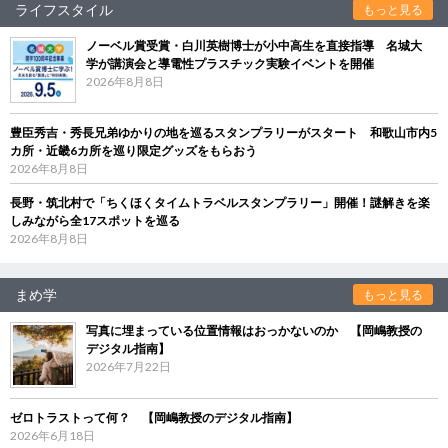
ライフスタイル
もっと見る
ノーベル賞受賞・白川英樹博士が小中高生を直接指導 名城大
学が講演会と導電性プラスチック実験イベントを開催
2026年8月8日
豊臣秀吉・秀長兄弟ゆかりの地を巡るスタンプラリーがスタート 和歌山市内5
カ所・近畿6カ所を巡り限定グッズをもらおう
2026年8月8日
長野・筑北村で「ちくほくタイムトラベルスタンプラリー」開催！謎解きを楽
しみながら全17スポットを巡る
2026年8月8日
まめ学
もっと見る
写真に埋まっている位置情報はおっかないのか 【岡嶋教授の
デジタル指南】
2026年7月22日
ゼロトラストって何？ 【岡嶋教授のデジタル指南】
2026年6月18日