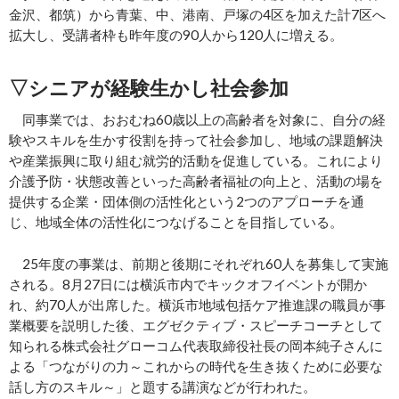
金沢、都筑）から青葉、中、港南、戸塚の4区を加えた計7区へ
拡大し、受講者枠も昨年度の90人から120人に増える。
▽シニアが経験生かし社会参加
同事業では、おおむね60歳以上の高齢者を対象に、自分の経
験やスキルを生かす役割を持って社会参加し、地域の課題解決
や産業振興に取り組む就労的活動を促進している。これにより
介護予防・状態改善といった高齢者福祉の向上と、活動の場を
提供する企業・団体側の活性化という2つのアプローチを通
じ、地域全体の活性化につなげることを目指している。
25年度の事業は、前期と後期にそれぞれ60人を募集して実施
される。8月27日には横浜市内でキックオフイベントが開か
れ、約70人が出席した。横浜市地域包括ケア推進課の職員が事
業概要を説明した後、エグゼクティブ・スピーチコーチとして
知られる株式会社グローコム代表取締役社長の岡本純子さんに
よる「つながりの力～これからの時代を生き抜くために必要な
話し方のスキル～」と題する講演などが行われた。