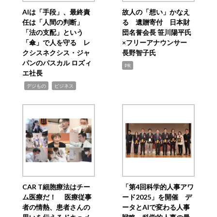
AIは「手段」、最終責
故人の「想い」かなえ
任は「人間の判断」
る 遺贈寄付 日本財
「法の支配」という
団名誉会長 笹川陽平氏
「傘」で人を守る レ
×フリーアナウンサー
クシスネクシス・ジャ
長野智子氏
パンのパスカル ロズィ
PR
エ社長
,
,
デジもの
ビジネス
CAR T細胞療法はチー
「第4回科学的人事アワ
ム医療だ！ 医療従事
ード2025」を開催 デ
者の情熱、患者さんの
ータとAIで変わる人事