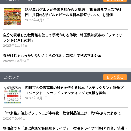
絶品屋台グルメが全国各地から大集結 “庶民派食フェス”第4
回「川口×絶品グルメビール＆日本酒祭り2026」を開催
2026年4月15日
自分で収穫した秋野菜を使って芋煮作りを体験 埼玉県加須市の「ファミリー
ランドむさしの村」
2025年11月4日
春だけじゃもったいないさくらの名所、加治川で秋のマルシェ
2025年10月23日
ふむふむ
もっと見る
四日市の公害克服の歴史を伝える絵本『スモックリン』制作プ
ロジェクト クラウドファンディングで支援を募集
2026年8月5日
「中東発」値上げラッシュが本格化 飲食料品値上げ、約3年ぶりの多さに
2026年8月4日
物価高でも「夏は家族で長距離ドライブ」 宿泊ドライブ予算4万円超、渋滞・