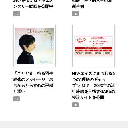
思いを伝えるドキュメ
戦略 科学的人事の最
ンタリー動画を公開中
新事例
PR
PR
「ことだま」宿る羽生
HIV/エイズにまつわる6
結弦のメッセージ 名
つの“理解のギャッ
言がもたらす心の平穏
プ”とは？ 2030年の流
と潤い
行終結を目指すGAP6の
特設サイトを公開
PR
PR