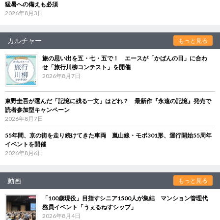
猛暑への備えも必須
2026年8月3日
カルチャー
もっと見る
旅の思い出を五・七・五で！ エースが「かばんの日」に合わ
せ「旅行川柳コンテスト」を開催
2026年8月7日
東野圭吾が選んだ「記憶に残る一文」はどれ？ 最新作『永遠の記憶』発売で
読者参加型キャンペーン
2026年8月7日
55年間、京の街を走り続けてきた車両 嵐山線・モボ301形、運行開始55周年
イベントを開催
2026年8月6日
動画
もっと見る
「100歳現役」目指すシニア1500人が集結 マンション管理代
務員イベント「うぇるねすシップ」
2026年8月4日