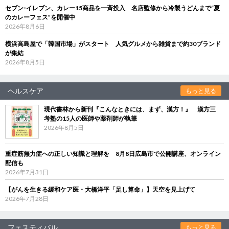
セブン‐イレブン、カレー15商品を一斉投入 名店監修から冷製うどんまで“夏
のカレーフェス”を開催中
2026年8月6日
横浜高島屋で「韓国市場」がスタート 人気グルメから雑貨まで約30ブランド
が集結
2026年8月5日
ヘルスケア
もっと見る
現代書林から新刊『こんなときには、まず、漢方！』 漢方三
考塾の15人の医師や薬剤師が執筆
2026年8月5日
重症筋無力症への正しい知識と理解を 8月8日広島市で公開講座、オンライン
配信も
2026年7月31日
【がんを生きる緩和ケア医・大橋洋平「足し算命」】天空を見上げて
2026年7月28日
フェスティバル
もっと見る