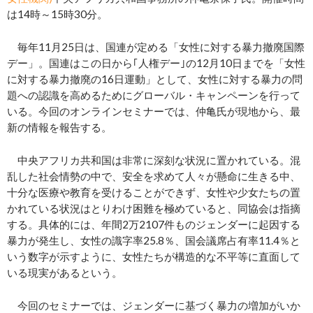
は14時～15時30分。
毎年11月25日は、国連が定める「女性に対する暴力撤廃国際
デー」。国連はこの日から｢人権デー｣の12月10日までを「女性
に対する暴力撤廃の16日運動」として、女性に対する暴力の問
題への認識を高めるためにグローバル・キャンペーンを行って
いる。今回のオンラインセミナーでは、仲亀氏が現地から、最
新の情報を報告する。
中央アフリカ共和国は非常に深刻な状況に置かれている。混
乱した社会情勢の中で、安全を求めて人々が懸命に生きる中、
十分な医療や教育を受けることができず、女性や少女たちの置
かれている状況はとりわけ困難を極めていると、同協会は指摘
する。具体的には、年間2万2107件ものジェンダーに起因する
暴力が発生し、女性の識字率25.8％、国会議席占有率11.4％と
いう数字が示すように、女性たちが構造的な不平等に直面して
いる現実があるという。
今回のセミナーでは、ジェンダーに基づく暴力の増加がいか