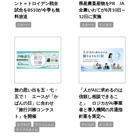
ント＝トロイデン戦全
県産農畜産物をPR JA
試合をBS10が今季も無
全農いわてが8月10日～
料放送
12日に実施
,
,
,
スポーツ
スポーツ
ビジネス
旅の思い出を五・七・
「人がAIに求めるのは
五で！ エースが「か
信頼し相談できるこ
ばんの日」に合わせ
と」 ロジカがAI事業
「旅行川柳コンテス
者と導入機関の共通指
ト」を開催
針案を策定へ
,
,
,
,
,
おでかけ
ファッション
デジもの
ビジネス
ライフスタイル