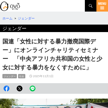
検
索
コ
ン
テ
ホーム
>
ジェンダー
ン
ジェンダー
ツ
へ
移
国連「女性に対する暴力撤廃国際デ
動
ー」にオンラインチャリティセミナ
ー 「中央アフリカ共和国の女性と少
女に対する暴力をなくすために」
2025年11月1日
ジェンダー
社会