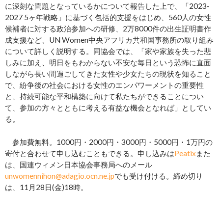
に深刻な問題となっているかについて報告した上で、「2023-
2027 5ヶ年戦略」に基づく包括的支援をはじめ、560人の女性
候補者に対する政治参加への研修、2万8000件の出生証明書作
成支援など、UN Women中央アフリカ共和国事務所の取り組み
について詳しく説明する。同協会では、「家や家族を失った悲
しみに加え、明日をもわからない不安な毎日という恐怖に直面
しながら長い間過ごしてきた女性や少女たちの現状を知ること
で、紛争後の社会における女性のエンパワーメントの重要性
と、持続可能な平和構築に向けて私たちができることについ
て、参加の方々とともに考える有益な機会となれば」としてい
る。
参加費無料。1000円・2000円・3000円・5000円・1万円の
寄付と合わせて申し込むこともできる。申し込みは
Peatix
また
は、国連ウィメン日本協会事務局へのメール
unwomennihon@adagio.ocn.ne.jp
でも受け付ける。締め切り
は、11月28日(金)18時。