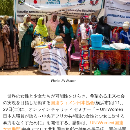
Photo:UN Women
世界の女性と少女たちが可能性をひらき、希望ある未来社会
の実現を目指し活動する
国連ウィメン日本協会
(横浜市)は11月
29日(土)に、オンライン チャリティ セミナー「～UN Women
日本人職員が語る～中央アフリカ共和国の女性と少女に対する
暴力をなくすために」を開催する。講師は、
UN Women(国連
女性機関)
中央アフリカ共和国事務所の仲亀奈保子氏。開催時間