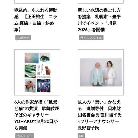
魂込め、あふれる躍動
新しい水辺の過ごし方
感 【正田裕生 コラ
を提案 札幌市・豊平
ム 直線・曲線・斜め
川でイベント「川見
線】
2026」を開催
,
,
スポーツ
ライフスタイル
6人の作家が描く“風景
故人の「想い」かなえ
と猫”の共演 歌舞伎座
る 遺贈寄付 日本財
そばのギャラリー
団名誉会長 笹川陽平氏
YOHAKUで8月20日か
×フリーアナウンサー
ら開催
長野智子氏
,
カルチャー
PR