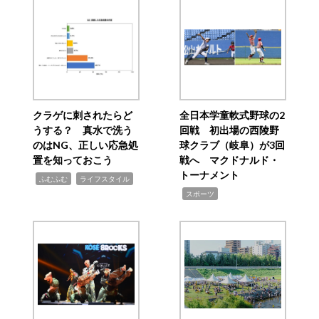
クラゲに刺されたらど
全日本学童軟式野球の2
うする？ 真水で洗う
回戦 初出場の西陵野
のはNG、正しい応急処
球クラブ（岐阜）が3回
置を知っておこう
戦へ マクドナルド・
トーナメント
,
,
ふむふむ
ライフスタイル
,
スポーツ