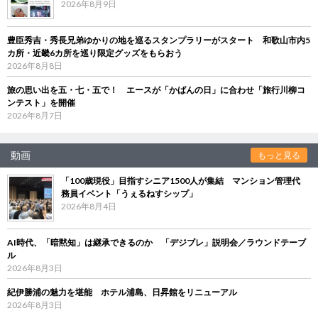
2026年8月9日
豊臣秀吉・秀長兄弟ゆかりの地を巡るスタンプラリーがスタート 和歌山市内5
カ所・近畿6カ所を巡り限定グッズをもらおう
2026年8月8日
旅の思い出を五・七・五で！ エースが「かばんの日」に合わせ「旅行川柳コ
ンテスト」を開催
2026年8月7日
動画
もっと見る
「100歳現役」目指すシニア1500人が集結 マンション管理代
務員イベント「うぇるねすシップ」
2026年8月4日
AI時代、「暗黙知」は継承できるのか 「デジブレ」説明会／ラウンドテーブ
ル
2026年8月3日
紀伊勝浦の魅力を堪能 ホテル浦島、日昇館をリニューアル
2026年8月3日