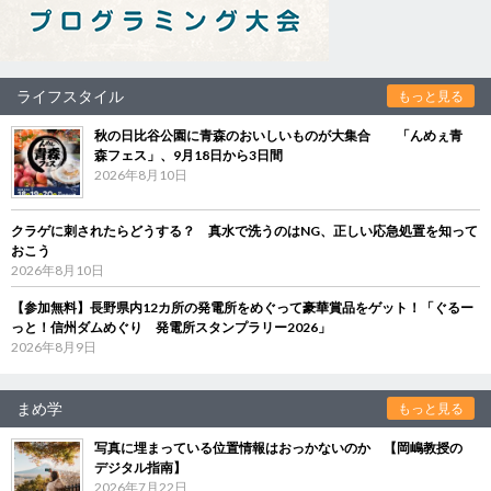
ライフスタイル
もっと見る
秋の日比谷公園に青森のおいしいものが大集合 「んめぇ青
森フェス」、9月18日から3日間
2026年8月10日
クラゲに刺されたらどうする？ 真水で洗うのはNG、正しい応急処置を知って
おこう
2026年8月10日
【参加無料】長野県内12カ所の発電所をめぐって豪華賞品をゲット！「ぐるー
っと！信州ダムめぐり 発電所スタンプラリー2026」
2026年8月9日
まめ学
もっと見る
写真に埋まっている位置情報はおっかないのか 【岡嶋教授の
デジタル指南】
2026年7月22日