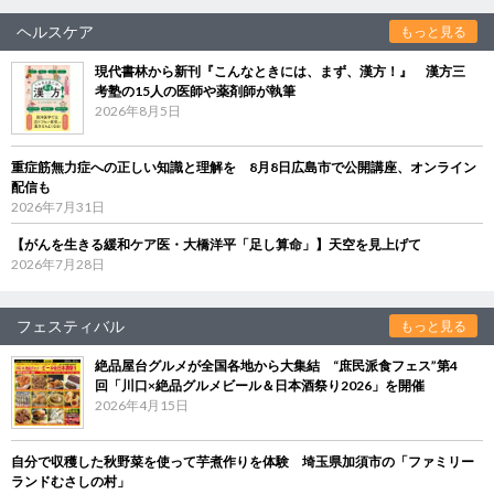
ヘルスケア
もっと見る
現代書林から新刊『こんなときには、まず、漢方！』 漢方三
考塾の15人の医師や薬剤師が執筆
2026年8月5日
重症筋無力症への正しい知識と理解を 8月8日広島市で公開講座、オンライン
配信も
2026年7月31日
【がんを生きる緩和ケア医・大橋洋平「足し算命」】天空を見上げて
2026年7月28日
フェスティバル
もっと見る
絶品屋台グルメが全国各地から大集結 “庶民派食フェス”第4
回「川口×絶品グルメビール＆日本酒祭り2026」を開催
2026年4月15日
自分で収穫した秋野菜を使って芋煮作りを体験 埼玉県加須市の「ファミリー
ランドむさしの村」