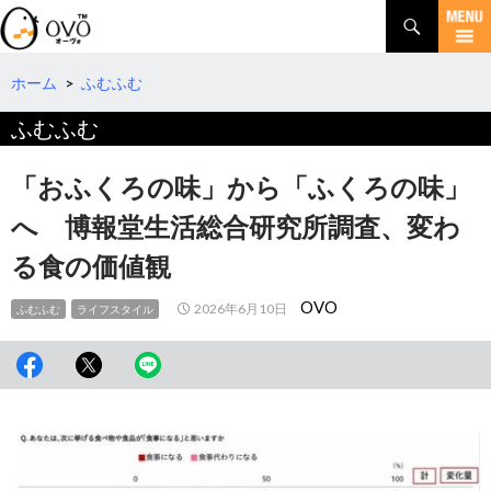
検
索
コ
ン
テ
ホーム
>
ふむふむ
ン
ふむふむ
ツ
へ
移
「おふくろの味」から「ふくろの味」
動
へ 博報堂生活総合研究所調査、変わ
る食の価値観
OVO
2026年6月10日
ふむふむ
ライフスタイル