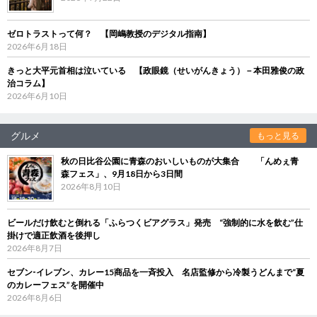
ゼロトラストって何？ 【岡嶋教授のデジタル指南】
2026年6月18日
きっと大平元首相は泣いている 【政眼鏡（せいがんきょう）－本田雅俊の政
治コラム】
2026年6月10日
グルメ
もっと見る
秋の日比谷公園に青森のおいしいものが大集合 「んめぇ青
森フェス」、9月18日から3日間
2026年8月10日
ビールだけ飲むと倒れる「ふらつくビアグラス」発売 “強制的に水を飲む”仕
掛けで適正飲酒を後押し
2026年8月7日
セブン‐イレブン、カレー15商品を一斉投入 名店監修から冷製うどんまで“夏
のカレーフェス”を開催中
2026年8月6日