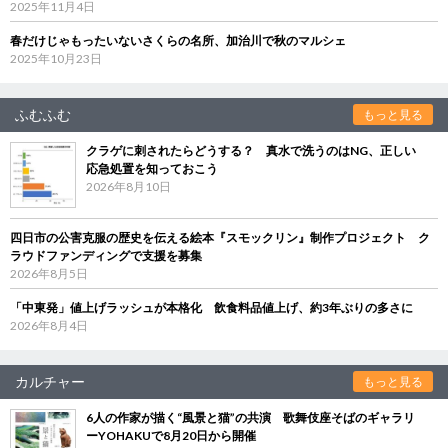
2025年11月4日
春だけじゃもったいないさくらの名所、加治川で秋のマルシェ
2025年10月23日
ふむふむ
もっと見る
クラゲに刺されたらどうする？ 真水で洗うのはNG、正しい
応急処置を知っておこう
2026年8月10日
四日市の公害克服の歴史を伝える絵本『スモックリン』制作プロジェクト ク
ラウドファンディングで支援を募集
2026年8月5日
「中東発」値上げラッシュが本格化 飲食料品値上げ、約3年ぶりの多さに
2026年8月4日
カルチャー
もっと見る
6人の作家が描く“風景と猫”の共演 歌舞伎座そばのギャラリ
ーYOHAKUで8月20日から開催