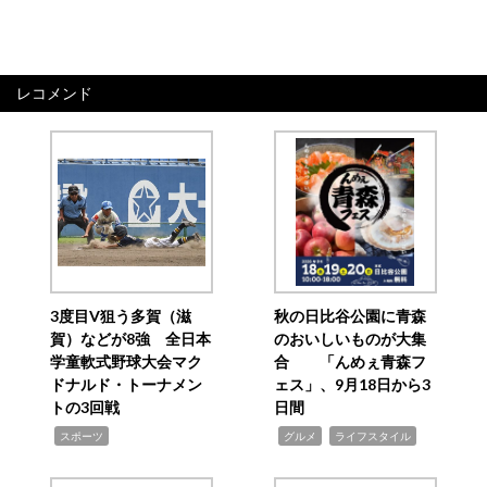
レコメンド
3度目V狙う多賀（滋
秋の日比谷公園に青森
賀）などが8強 全日本
のおいしいものが大集
学童軟式野球大会マク
合 「んめぇ青森フ
ドナルド・トーナメン
ェス」、9月18日から3
トの3回戦
日間
,
,
,
スポーツ
グルメ
ライフスタイル