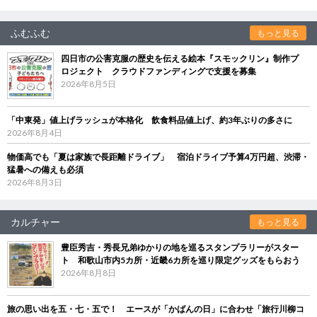
ふむふむ
もっと見る
四日市の公害克服の歴史を伝える絵本『スモックリン』制作プ
ロジェクト クラウドファンディングで支援を募集
2026年8月5日
「中東発」値上げラッシュが本格化 飲食料品値上げ、約3年ぶりの多さに
2026年8月4日
物価高でも「夏は家族で長距離ドライブ」 宿泊ドライブ予算4万円超、渋滞・
猛暑への備えも必須
2026年8月3日
カルチャー
もっと見る
豊臣秀吉・秀長兄弟ゆかりの地を巡るスタンプラリーがスター
ト 和歌山市内5カ所・近畿6カ所を巡り限定グッズをもらおう
2026年8月8日
旅の思い出を五・七・五で！ エースが「かばんの日」に合わせ「旅行川柳コ