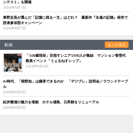
ンテスト」を開催
2026年8月7日
東野圭吾が選んだ「記憶に残る一文」はどれ？ 最新作『永遠の記憶』発売で
読者参加型キャンペーン
2026年8月7日
動画
もっと見る
「100歳現役」目指すシニア1500人が集結 マンション管理代
務員イベント「うぇるねすシップ」
2026年8月4日
AI時代、「暗黙知」は継承できるのか 「デジブレ」説明会／ラウンドテーブ
ル
2026年8月3日
紀伊勝浦の魅力を堪能 ホテル浦島、日昇館をリニューアル
2026年8月3日