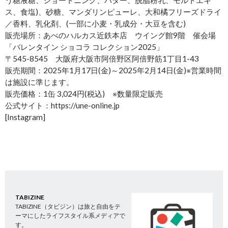
う糖液糖、ショートニング、バター、脱脂粉乳、モルトエキ
ス、食塩)、砂糖、マンダリンピューレ、大和橘フリーズドライ
／香料、乳化剤、(一部に小麦・乳成分・大豆を含む)
販売場所：あべのハルカス近鉄本店 ウイング館9階 催会場
「バレンタイン ショコラ コレクション2025」
〒545-8545 大阪府大阪市阿倍野区阿倍野筋1丁目1-43
販売期間：2025年1月17日(金)～2025年2月14日(金)※営業時間
は施設に準じます。
販売価格：1缶 3,024円(税込) ※数量限定販売
公式サイト：https://une-online.jp
[Instagram]
TABIZINE
TABIZINE（タビジン）は旅と自由をテ
ーマにしたライフスタイル系メディアで
す。