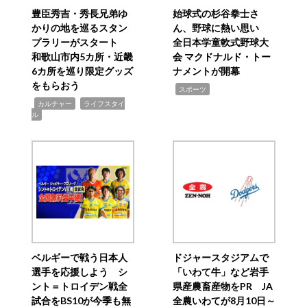
豊臣秀吉・秀長兄弟ゆ
始球式の杉谷拳士さ
かりの地を巡るスタン
ん、野球に熱い思い
プラリーがスタート
全日本学童軟式野球大
和歌山市内5カ所・近畿
会 マクドナルド・トー
6カ所を巡り限定グッズ
ナメントが開幕
をもらおう
,
スポーツ
,
,
カルチャー
ライフスタイ
ル
ベルギーで戦う日本人
ドジャースタジアムで
選手を応援しよう シ
「いわて牛」など岩手
ント＝トロイデン戦全
県産農畜産物をPR JA
試合をBS10が今季も無
全農いわてが8月10日～