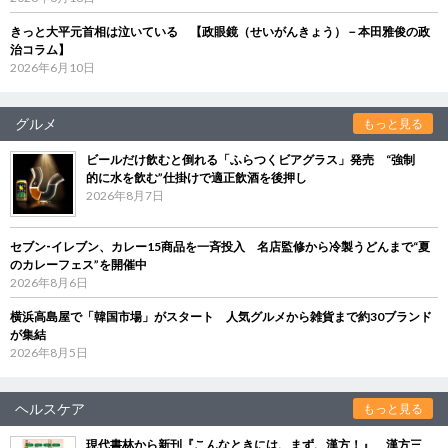
きっと大平元首相は泣いている 【政眼鏡（せいがんきょう）－本田雅俊の政
治コラム】
2026年6月10日
グルメ
もっと見る
ビールだけ飲むと倒れる「ふらつくビアグラス」発売 “強制
的に水を飲む”仕掛けで適正飲酒を後押し
2026年8月7日
セブン‐イレブン、カレー15商品を一斉投入 名店監修から冷製うどんまで“夏
のカレーフェス”を開催中
2026年8月6日
横浜高島屋で「韓国市場」がスタート 人気グルメから雑貨まで約30ブランド
が集結
2026年8月5日
ヘルスケア
もっと見る
現代書林から新刊『こんなときには、まず、漢方！』 漢方三