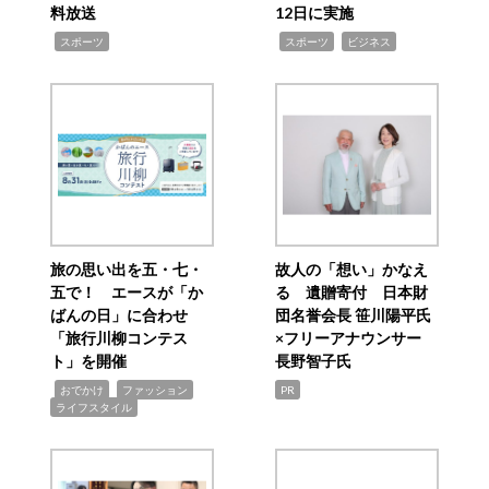
料放送
12日に実施
,
,
,
スポーツ
スポーツ
ビジネス
旅の思い出を五・七・
故人の「想い」かなえ
五で！ エースが「か
る 遺贈寄付 日本財
ばんの日」に合わせ
団名誉会長 笹川陽平氏
「旅行川柳コンテス
×フリーアナウンサー
ト」を開催
長野智子氏
,
,
,
おでかけ
ファッション
PR
ライフスタイル