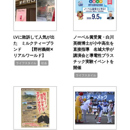
LVに敗訴して人気が出
ノーベル賞受賞・白川
た ミルクティーブラ
英樹博士が小中高生を
ンド 【野村義樹✕
直接指導 名城大学が
リアルワールド】
講演会と導電性プラス
チック実験イベントを
,
,
ライフスタイル
社会
開催
,
ライフスタイル