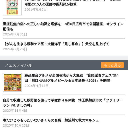
考塾の15人の医師や薬剤師が執筆
2026年8月5日
重症筋無力症への正しい知識と理解を 8月8日広島市で公開講座、オンライン
配信も
2026年7月31日
【がんを生きる緩和ケア医・大橋洋平「足し算命」】天空を見上げて
2026年7月28日
フェスティバル
もっと見る
絶品屋台グルメが全国各地から大集結 “庶民派食フェス”第4
回「川口×絶品グルメビール＆日本酒祭り2026」を開催
2026年4月15日
自分で収穫した秋野菜を使って芋煮作りを体験 埼玉県加須市の「ファミリー
ランドむさしの村」
2025年11月4日
春だけじゃもったいないさくらの名所、加治川で秋のマルシェ
2025年10月23日