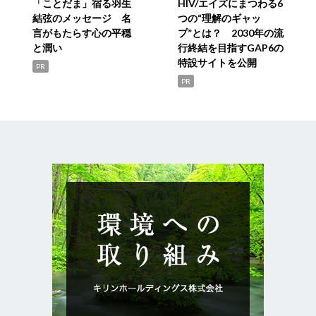
「ことだま」宿る羽生
HIV/エイズにまつわる6
結弦のメッセージ 名
つの“理解のギャッ
言がもたらす心の平穏
プ”とは？ 2030年の流
と潤い
行終結を目指すGAP6の
特設サイトを公開
PR
PR