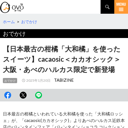
検
索
コ
ン
テ
ホーム
>
おでかけ
ン
おでかけ
ツ
へ
移
【日本最古の柑橘「大和橘」を使った
動
スイーツ】cacaosic＜カカオシック＞
大阪・あべのハルカス限定で新登場
TABIZINE
2025年1月20日
おでかけ
日本最古の柑橘といわれている大和橘を使った「大和橘ロッシ
ェ」が、「cacaosic(カカオシック)」よりあべのハルカス近鉄本
店のバレンタインフェア「バレンタイン ショコラ コレクション