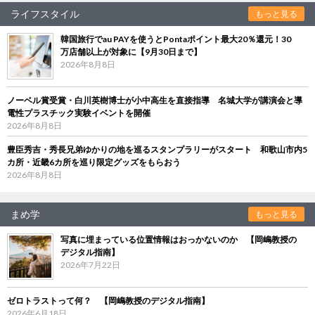
ライフスタイル
もっと見る
韓国旅行でau PAYを使うとPontaポイント最大20％還元！30
万店舗以上が対象に【9月30日まで】
2026年8月8日
ノーベル賞受賞・白川英樹博士が小中高生を直接指導 名城大学が講演会と導
電性プラスチック実験イベントを開催
2026年8月8日
豊臣秀吉・秀長兄弟ゆかりの地を巡るスタンプラリーがスタート 和歌山市内5
カ所・近畿6カ所を巡り限定グッズをもらおう
2026年8月8日
まめ学
もっと見る
写真に埋まっている位置情報はおっかないのか 【岡嶋教授の
デジタル指南】
2026年7月22日
ゼロトラストって何？ 【岡嶋教授のデジタル指南】
2026年6月18日