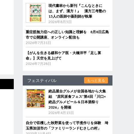
現代書林から新刊『こんなときに
は、まず、漢方！』 漢方三考塾の
15人の医師や薬剤師が執筆
2026年8月5日
重症筋無力症への正しい知識と理解を 8月8日広島
市で公開講座、オンライン配信も
2026年7月31日
【がんを生きる緩和ケア医・大橋洋平「足し算
命」】天空を見上げて
2026年7月28日
フェスティバル
もっと見る
絶品屋台グルメが全国各地から大集
結 “庶民派食フェス”第4回「川口×
絶品グルメビール＆日本酒祭り
2026」を開催
2026年4月15日
自分で収穫した秋野菜を使って芋煮作りを体験 埼
玉県加須市の「ファミリーランドむさしの村」
2025年11月4日