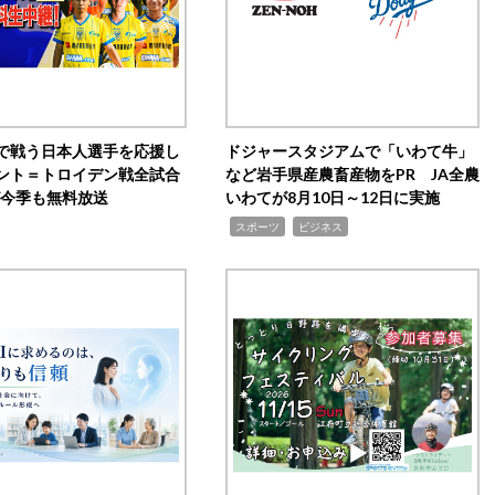
で戦う日本人選手を応援し
ドジャースタジアムで「いわて牛」
ント＝トロイデン戦全試合
など岩手県産農畜産物をPR JA全農
0が今季も無料放送
いわてが8月10日～12日に実施
,
,
スポーツ
ビジネス