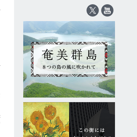
で
ば
も
葉
が
ず
。