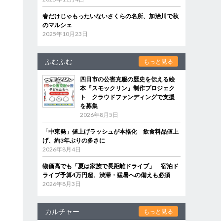
春だけじゃもったいないさくらの名所、加治川で秋
のマルシェ
2025年10月23日
ふむふむ
もっと見る
四日市の公害克服の歴史を伝える絵
本『スモックリン』制作プロジェク
ト クラウドファンディングで支援
を募集
2026年8月5日
「中東発」値上げラッシュが本格化 飲食料品値上
げ、約3年ぶりの多さに
2026年8月4日
物価高でも「夏は家族で長距離ドライブ」 宿泊ド
ライブ予算4万円超、渋滞・猛暑への備えも必須
2026年8月3日
カルチャー
もっと見る