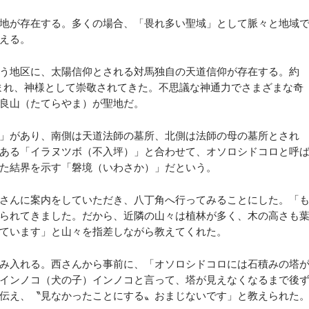
地が存在する。多くの場合、「畏れ多い聖域」として脈々と地域
える。
う地区に、太陽信仰とされる対馬独自の天道信仰が存在する。約
生まれ、神様として崇敬されてきた。不思議な神通力でさまざまな奇
良山（たてらやま）が聖地だ。
」があり、南側は天道法師の墓所、北側は法師の母の墓所とされ
ある「イラヌツボ（不入坪）」と合わせて、オソロシドコロと呼
た結界を示す「磐境（いわさか）」だという。
さんに案内をしていただき、八丁角へ行ってみることにした。「
られてきました。だから、近隣の山々は植林が多く、木の高さも
ています」と山々を指差しながら教えてくれた。
み入れる。西さんから事前に、「オソロシドコロには石積みの塔
インノコ（犬の子）インノコと言って、塔が見えなくなるまで後
伝え、〝見なかったことにする〟おまじないです」と教えられた