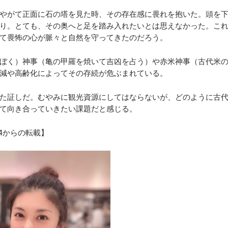
やがて正面に石の塔を見た時、その存在感に畏れを抱いた。頭を
り。とても、その奥へと足を踏み入れたいとは思えなかった。こ
て畏怖の心が脈々と自然を守ってきたのだろう。
ぼく）神事（亀の甲羅を焼いて吉凶を占う）や赤米神事（古代米
減や高齢化によってその存続が危ぶまれている。
た証しだ。むやみに観光資源にしてはならないが、どのように古
て向き合っていきたい課題だと感じる。
24からの転載】