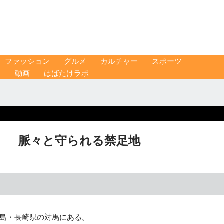
ファッション
グルメ
カルチャー
スポーツ
ス
動画
はばたけラボ
」 脈々と守られる禁足地
島・長崎県の対馬にある。