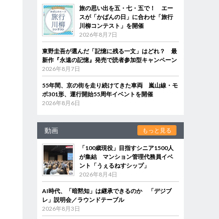
旅の思い出を五・七・五で！ エー
スが「かばんの日」に合わせ「旅行
川柳コンテスト」を開催
2026年8月7日
東野圭吾が選んだ「記憶に残る一文」はどれ？ 最
新作『永遠の記憶』発売で読者参加型キャンペーン
2026年8月7日
55年間、京の街を走り続けてきた車両 嵐山線・モ
ボ301形、運行開始55周年イベントを開催
2026年8月6日
動画
もっと見る
「100歳現役」目指すシニア1500人
が集結 マンション管理代務員イベ
ント「うぇるねすシップ」
2026年8月4日
AI時代、「暗黙知」は継承できるのか 「デジブ
レ」説明会／ラウンドテーブル
2026年8月3日