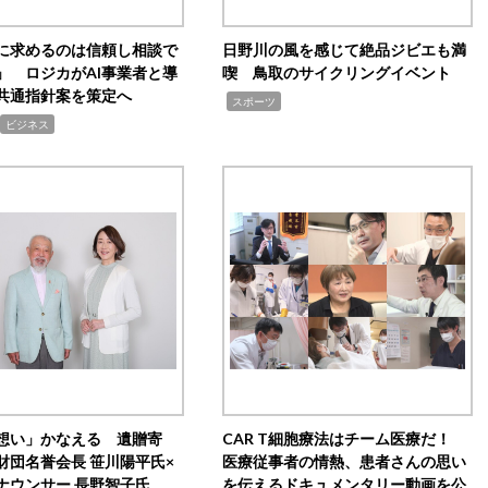
Iに求めるのは信頼し相談で
日野川の風を感じて絶品ジビエも満
」 ロジカがAI事業者と導
喫 鳥取のサイクリングイベント
共通指針案を策定へ
,
スポーツ
ビジネス
想い」かなえる 遺贈寄
CAR T細胞療法はチーム医療だ！
財団名誉会長 笹川陽平氏×
医療従事者の情熱、患者さんの思い
ナウンサー 長野智子氏
を伝えるドキュメンタリー動画を公