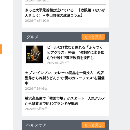
2026年6月18日
きっと大平元首相は泣いている 【政眼鏡（せいが
んきょう）－本田雅俊の政治コラム】
2026年6月10日
グルメ
もっと見る
ビールだけ飲むと倒れる「ふらつく
ビアグラス」発売 “強制的に水を飲
む”仕掛けで適正飲酒を後押し
2026年8月7日
セブン‐イレブン、カレー15商品を一斉投入 名店
監修から冷製うどんまで“夏のカレーフェス”を開催
中
2026年8月6日
横浜高島屋で「韓国市場」がスタート 人気グルメ
から雑貨まで約30ブランドが集結
2026年8月5日
ヘルスケア
もっと見る