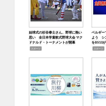
始球式の杉谷拳士さん、野球に熱い
ベルギー
思い 全日本学童軟式野球大会 マク
よう シ
ドナルド・トーナメントが開幕
をBS1
,
,
スポーツ
スポーツ