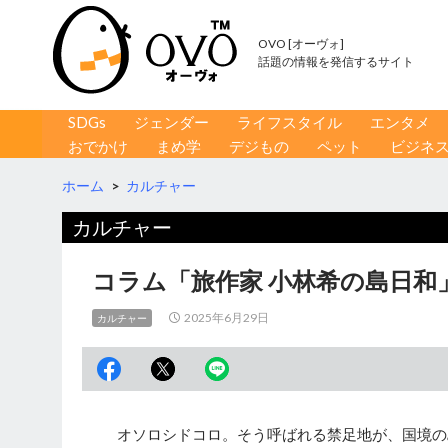
OVO [オーヴォ]
話題の情報を発信するサイト
コンテンツへ移動
検
SDGs
ジェンダー
ライフスタイル
エンタメ
索
おでかけ
まめ学
デジもの
ペット
ビジネ
ホーム
>
カルチャー
カルチャー
コラム「旅作家 小林希の島日和
2025年6月29日
カルチャー
オソロシドコロ。そう呼ばれる禁足地が、国境の