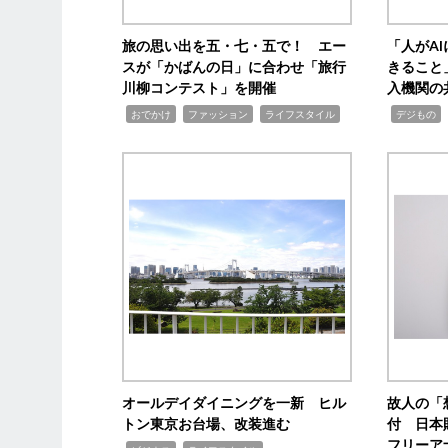
旅の思い出を五・七・五で！ エー
「人がA
スが「かばんの日」に合わせ「旅行
きること
川柳コンテスト」を開催
入機関の
,
,
,
,
,
おでかけ
ファッション
ライフスタイル
デジもの
オールデイダイニングを一新 ヒル
故人の「
トン東京お台場、改装進む
付 日本
フリーア