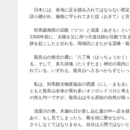
日本には、各地に足を踏み入れてはならない禁足
語り継がれ、厳格に守られてきた掟（おきて）と言
対馬最南部の豆酘（つつ）と浅藻（あざも）とい
1300年前に、太陽を父に持つ天道法師が豆酘で
跡を起こしたと伝わる。両地区にまたがる霊峰・龍
龍良山の南北の麓に「八丁角（はっちょうかく）
る。そして、多久頭魂（たくずたま）神社の境内に
れている。いずれも、龍良山へ入るべからずといっ
私は、対馬観光物産協会の西護（にし・まもる）
ともと龍良山全体が畏れ多いオソロシドコロと考え
の色も均一ですが、龍良山は今も原始の自然が残っ
浅藻川の奥、木漏れ日が差し込む森の中へ足を踏
あり、もし見てしまったら、靴を頭に乗せながら、
さりしなくてはなりません。自分は人間ではないと