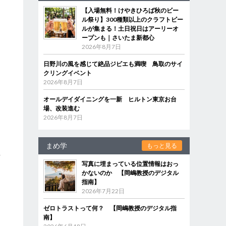
【入場無料！けやきひろば秋のビー
ル祭り】300種類以上のクラフトビー
ルが集まる！土日祝日はアーリーオ
ープンも｜さいたま新都心
2026年8月7日
日野川の風を感じて絶品ジビエも満喫 鳥取のサイ
クリングイベント
2026年8月7日
オールデイダイニングを一新 ヒルトン東京お台
場、改装進む
2026年8月7日
まめ学
もっと見る
性
写真に埋まっている位置情報はおっ
かないのか 【岡嶋教授のデジタル
指南】
2026年7月22日
ゼロトラストって何？ 【岡嶋教授のデジタル指
南】