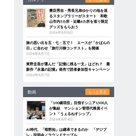
豊臣秀吉・秀長兄弟ゆかりの地を巡
るスタンプラリーがスタート 和歌
山市内5カ所・近畿6カ所を巡り限定
グッズをもらおう
2026年8月8日
旅の思い出を五・七・五で！ エースが「かばんの
日」に合わせ「旅行川柳コンテスト」を開催
2026年8月7日
東野圭吾が選んだ「記憶に残る一文」はどれ？ 最
新作『永遠の記憶』発売で読者参加型キャンペーン
2026年8月7日
動画
もっと見る
「100歳現役」目指すシニア1500人
が集結 マンション管理代務員イベ
ント「うぇるねすシップ」
2026年8月4日
AI時代、「暗黙知」は継承できるのか 「デジブ
レ」説明会／ラウンドテーブル