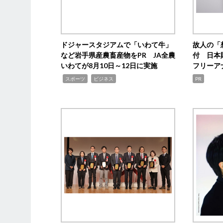
ドジャースタジアムで「いわて牛」
故人の「
など岩手県産農畜産物をPR JA全農
付 日本
いわてが8月10日～12日に実施
フリーア
,
,
スポーツ
ビジネス
PR