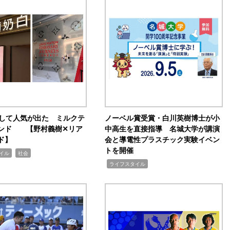
訴して人気が出た ミルクテ
ノーベル賞受賞・白川英樹博士が小
ンド 【野村義樹✕リア
中高生を直接指導 名城大学が講演
ド】
会と導電性プラスチック実験イベン
トを開催
,
イル
社会
,
ライフスタイル