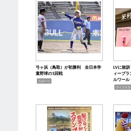
弓ヶ浜（鳥取）が初勝利 全日本学
LVに敗
童野球の1回戦
ィーブラ
ルワール
,
スポーツ
,
ライフスタ