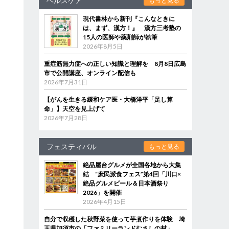
ヘルスケア
もっと見る
現代書林から新刊『こんなときに
は、まず、漢方！』 漢方三考塾の
15人の医師や薬剤師が執筆
2026年8月5日
重症筋無力症への正しい知識と理解を 8月8日広島
市で公開講座、オンライン配信も
2026年7月31日
【がんを生きる緩和ケア医・大橋洋平「足し算
命」】天空を見上げて
2026年7月28日
フェスティバル
もっと見る
絶品屋台グルメが全国各地から大集
結 “庶民派食フェス”第4回「川口×
絶品グルメビール＆日本酒祭り
2026」を開催
2026年4月15日
自分で収穫した秋野菜を使って芋煮作りを体験 埼
玉県加須市の「ファミリーランドむさしの村」