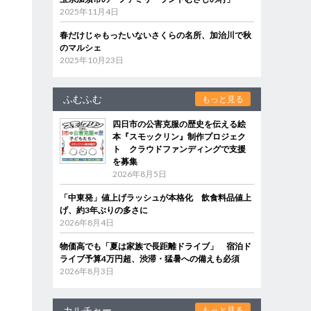
2025年11月4日
春だけじゃもったいないさくらの名所、加治川で秋
のマルシェ
2025年10月23日
ふむふむ
もっと見る
四日市の公害克服の歴史を伝える絵
本『スモックリン』制作プロジェク
ト クラウドファンディングで支援
を募集
2026年8月5日
「中東発」値上げラッシュが本格化 飲食料品値上
げ、約3年ぶりの多さに
2026年8月4日
物価高でも「夏は家族で長距離ドライブ」 宿泊ド
ライブ予算4万円超、渋滞・猛暑への備えも必須
2026年8月3日
カルチャー
もっと見る