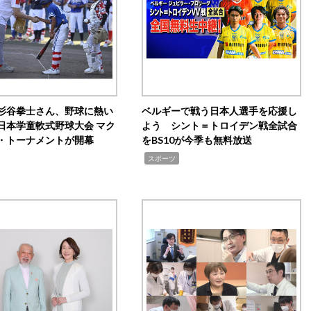
杉谷拳士さん、野球に熱い
ベルギーで戦う日本人選手を応援し
日本学童軟式野球大会 マク
よう シント＝トロイデン戦全試合
・トーナメントが開幕
をBS10が今季も無料放送
,
スポーツ