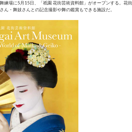
舞練場に5月15日、「祇園 花街芸術資料館」がオープンする。花
さん・舞妓さんとの記念撮影や舞の鑑賞もできる施設だ。