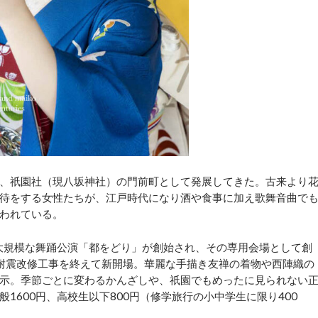
、祇園社（現八坂神社）の門前町として発展してきた。古来より
待をする女性たちが、江戸時代になり酒や食事に加え歌舞音曲で
われている。
大規模な舞踊公演「都をどり」が創始され、その専用会場として創
耐震改修工事を終えて新開場。華麗な手描き友禅の着物や西陣織の
示。季節ごとに変わるかんざしや、祇園でもめったに見られない
1600円、高校生以下800円（修学旅行の小中学生に限り400