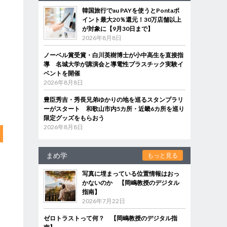
韓国旅行でau PAYを使うとPontaポ
イント最大20％還元！30万店舗以上
が対象に【9月30日まで】
2026年8月8日
ノーベル賞受賞・白川英樹博士が小中高生を直接指
導 名城大学が講演会と導電性プラスチック実験イ
ベントを開催
2026年8月8日
豊臣秀吉・秀長兄弟ゆかりの地を巡るスタンプラリ
ーがスタート 和歌山市内5カ所・近畿6カ所を巡り
限定グッズをもらおう
2026年8月8日
まめ学
もっと見る
写真に埋まっている位置情報はおっ
かないのか 【岡嶋教授のデジタル
指南】
2026年7月22日
ゼロトラストって何？ 【岡嶋教授のデジタル指