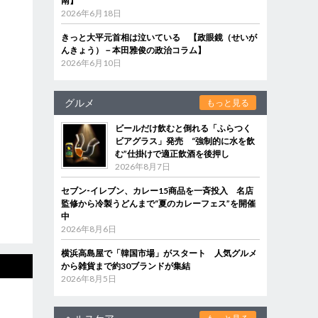
南】
2026年6月18日
きっと大平元首相は泣いている 【政眼鏡（せいが
んきょう）－本田雅俊の政治コラム】
2026年6月10日
グルメ
もっと見る
ビールだけ飲むと倒れる「ふらつく
ビアグラス」発売 “強制的に水を飲
む”仕掛けで適正飲酒を後押し
2026年8月7日
セブン‐イレブン、カレー15商品を一斉投入 名店
監修から冷製うどんまで“夏のカレーフェス”を開催
中
2026年8月6日
横浜高島屋で「韓国市場」がスタート 人気グルメ
から雑貨まで約30ブランドが集結
2026年8月5日