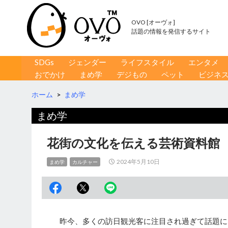
OVO [オーヴォ]
話題の情報を発信するサイト
コンテンツへ移動
検
SDGs
ジェンダー
ライフスタイル
エンタメ
索
おでかけ
まめ学
デジもの
ペット
ビジネ
ホーム
>
まめ学
まめ学
花街の文化を伝える芸術資料館 
2024年5月10日
まめ学
カルチャー
昨今、多くの訪日観光客に注目され過ぎて話題に