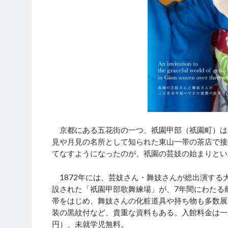
京都にある五花街の一つ、祇園甲部（祇園町）は
見や月見の名所として知られた東山一帯の茶店で接
てなすようになったのが、祇園の芸妓の始まりとい
1872年には、芸妓さん・舞妓さんが総出演する
設された「祇園甲部歌舞練場」が、7年間にわたる
帯をはじめ、舞妓さんの化粧道具や持ち物も多数展
装の黒紋付など、貴重な資料もある。入館料金は一般
円）、未就学児無料。